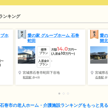
ランキング
2
3
ープホ
愛の家 グループホーム 石巻
愛の
蛇田
開北
14.0
標準
月額
万円
〜
プラン
10
(入居金
万円
〜)
円
〜
入居金0
-
プラン
)
宮城県石巻市蛇田下谷地
宮城県
蛇田駅
歩4分
石巻駅
歩
石巻市の老人ホーム・介護施設ランキングをもっと見