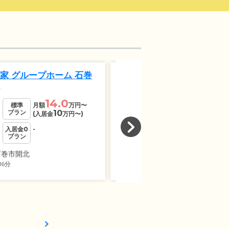
4
家 グループホーム 石巻
ウィンズの森石巻馬っこ
ループホーム
14.0
12.2
標準
月額
万円
〜
標準
月額
万
プラン
10
プラン
12
(入居金
万円
〜)
(入居金
万円
入居金0
-
入居金0
-
プラン
プラン
石巻市開北
宮城県石巻市開成
16分
陸前稲井駅
る