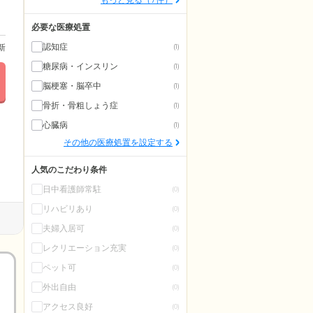
必要な医療処置
認知症
更新
(1)
糖尿病・インスリン
(1)
脳梗塞・脳卒中
(1)
骨折・骨粗しょう症
(1)
心臓病
(1)
その他の医療処置を設定する
人気のこだわり条件
日中看護師常駐
(0)
リハビリあり
(0)
夫婦入居可
(0)
レクリエーション充実
(0)
ペット可
(0)
外出自由
(0)
アクセス良好
(0)