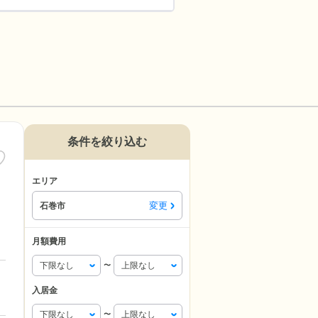
条件を絞り込む
エリア
変更
石巻市
月額費用
〜
入居金
〜