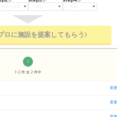
プロに施設を提案してもらう
1
1~2 件 全 2 件中
変
変
変