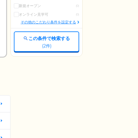
新規オープン
(0)
オンライン見学可
(0)
その他のこだわり条件を設定する
この条件で検索する
(
2
件)
更
更
更