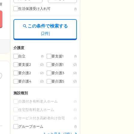
更新
生活保護受け入れ可
(1)
この条件で検索する
(
2
件)
介護度
自立
要支援1
(1)
(1)
要支援2
要介護1
(2)
(2)
要介護2
要介護3
(2)
(2)
要介護4
要介護5
(2)
(2)
施設種別
介護付き有料老人ホーム
(0)
住宅型有料老人ホーム
(0)
サービス付き高齢者向け住宅
(0)
グループホーム
(1)
もっと見る（7件）