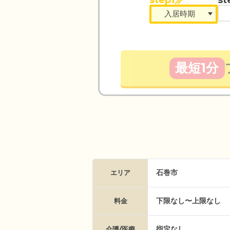
最短1分
石巻市
エリア
下限なし〜上限なし
料金
指定なし
介護/医療