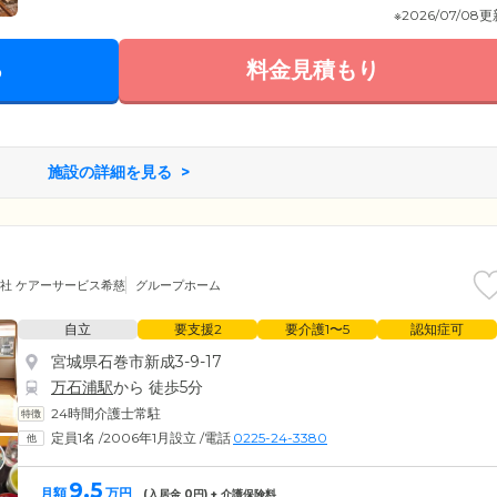
※2026/07/08
る
料金見積もり
施設の詳細を見る
社 ケアーサービス希慈
グループホーム
自立
要支援2
要介護1〜5
認知症可
宮城県石巻市新成3-9-17
万石浦駅
から 徒歩5分
24時間介護士常駐
定員1名
/
2006年1月設立
/
電話
0225-24-3380
9.5
月額
万円
(入居金
0
円) + 介護保険料