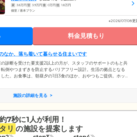
家
3.8
万円
管
3.9
万円
食
0
万円
他
1.8
万円
個室 / 基本プラン
※2026/07/08
る
料金見積もり
のなか、落ち着いて暮らせる住まいです
症の診断を受けた要支援2以上の方が、スタッフのサポートのもと共
、転倒やつまずきを防止するバリアフリー設計。生活の拠点となる
した。お食事は、朝昼夕の1日3食のほか、おやつもご提供。ホッ
入居者様と一緒に和気あいあいとした時間をお楽しみください。浴
冬も快適に清潔を保つことが可能です。また、お一人おひとりのこ
ため、日々の暮らしはできる限り自由なスケジュールとしていま
施設の詳細を見る
、リラックスしてお過ごしください。
約7秒に1人が利用！
タリ
の施設を提案します
ep2
step3
step4