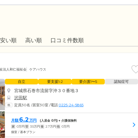
安い順
高い順
口コミ件数順
祉法人和仁福祉会
ケアハウス
自立
要支援1•2
要介護1〜5
認知症可
宮城県石巻市流留字沖３０番地３
沢田駅
定員30名
/
居室30室
/
電話
0225-24-5865
6.2
月額
万円
(入居金
0
円) + 介護保険料
家
0
万円
管
3.5
万円
食
2.7
万円
他
0
万円
個室 / 基本プラン