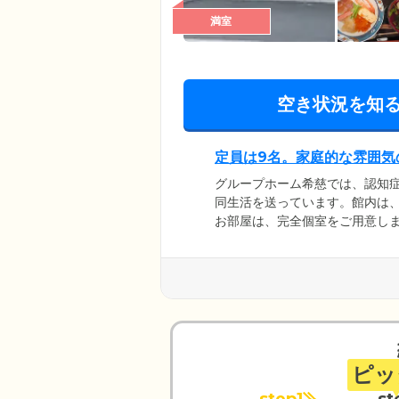
満室
空き状況を知
定員は9名。家庭的な雰囲気
グループホーム希慈では、認知
同生活を送っています。館内は
お部屋は、完全個室をご用意しま
とくつろげる食堂で、ほかのご
室には暖房を設置しており、真
れまでの生活習慣を大切にする
す。どうぞ第二の我が家として
ピッ
step1
st