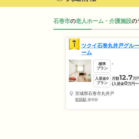
石巻市
の
老人ホーム・介護施設
の
1
ツクイ石巻丸井戸グル
ーム
標準
-
プラン
12.7
入居金0
月額
万
プラン
0
(入居金
万円
〜
宮城県石巻市丸井戸
蛇田駅
歩15分