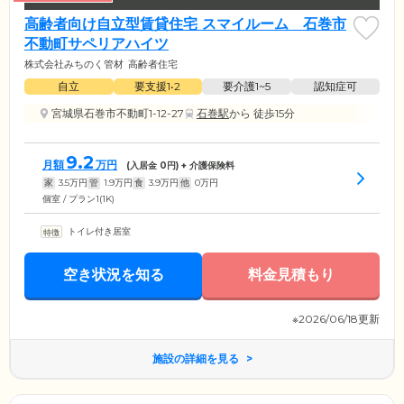
高齢者向け自立型賃貸住宅 スマイルーム 石巻市
不動町サペリアハイツ
株式会社みちのく管材
高齢者住宅
自立
要支援1•2
要介護1~5
認知症可
宮城県石巻市不動町1-12-27
石巻駅
から 徒歩15分
9.2
月額
万円
(入居金
0
円) + 介護保険料
家
3.5
万円
管
1.9
万円
食
3.9
万円
他
0
万円
個室 / プラン1(1K)
トイレ付き居室
空き状況を知る
料金見積もり
※2026/06/18更新
施設の詳細を見る