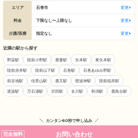
エリア
石巻市
変更
料金
下限なし〜上限なし
変更
介護/医療
指定なし
変更
近隣の駅から探す
野蒜駅
陸前小野駅
鹿妻駅
矢本駅
東矢本駅
陸前赤井駅
陸前山下駅
石巻駅
石巻あゆみ野駅
前谷地駅
佳景山駅
鹿又駅
曽波神駅
陸前稲井駅
渡波駅
万石浦駅
沢田駅
女川駅
和渕駅
鹿島台駅
カンタン60秒で申し込み
お問い合わせ
完全無料