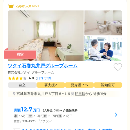
石巻市 人気 No.1
満室
ツクイ石巻丸井戸グループホーム
株式会社ツクイ
グループホーム
4.0
(
口コミ2件
)
自立
要支援2
要介護1〜5
認知症可
宮城県石巻市丸井戸３丁目６−１９
蛇田駅
から 徒歩15分
12.7
月額
万円
(入居金
0
円) + 介護保険料
家
4.5
万円
管
3.6
万円
食
2.5
万円
他
2.1
万円
2
個室 / 9.31~10.95m
/ プラン1