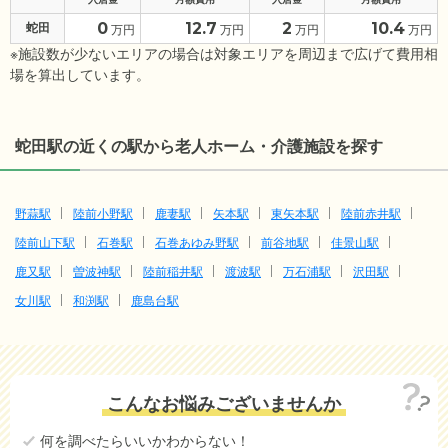
0
12.7
2
10.4
蛇田
万円
万円
万円
万円
※施設数が少ないエリアの場合は対象エリアを周辺まで広げて費用相
場を算出しています。
蛇田駅の近くの駅から老人ホーム・介護施設を探す
野蒜駅
陸前小野駅
鹿妻駅
矢本駅
東矢本駅
陸前赤井駅
陸前山下駅
石巻駅
石巻あゆみ野駅
前谷地駅
佳景山駅
鹿又駅
曽波神駅
陸前稲井駅
渡波駅
万石浦駅
沢田駅
女川駅
和渕駅
鹿島台駅
こんなお悩みございませんか
何を調べたらいいかわからない！