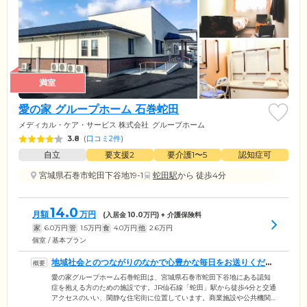
満室
愛の家 グループホーム 石巻蛇田
メディカル・ケア・サービス 株式会社
グループホーム
3.8
(
口コミ2件
)
自立
要支援2
要介護1〜5
認知症可
宮城県石巻市蛇田下谷地19-1
蛇田駅
から 徒歩4分
14.0
月額
万円
(入居金
10.0
万円) + 介護保険料
家
6.0
万円
管
1.5
万円
食
4.0
万円
他
2.6
万円
個室 / 基本プラン
地域社会とのつながりのなかで心豊かな毎日をお送りくださ
い
愛の家グループホーム石巻蛇田は、宮城県石巻市蛇田下谷地にある認知
症を抱える方のための施設です。JR仙石線「蛇田」駅から徒歩4分と交通
アクセスのいい、閑静な住宅街に位置しています。商業施設や公共機関