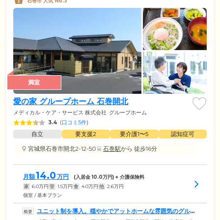
石巻市 人気 No.3
満室
愛の家 グループホーム 石巻開北
メディカル・ケア・サービス 株式会社
グループホーム
3.4
(
口コミ5件
)
自立
要支援2
要介護1〜5
認知症可
宮城県石巻市開北2-12-50
石巻駅
から 徒歩16分
14.0
月額
万円
(入居金
10.0
万円) + 介護保険料
家
6.0
万円
管
1.5
万円
食
4.0
万円
他
2.6
万円
個室 / 基本プラン
ユニット制を導入。穏やかでアットホームな雰囲気のグルー
プホームです