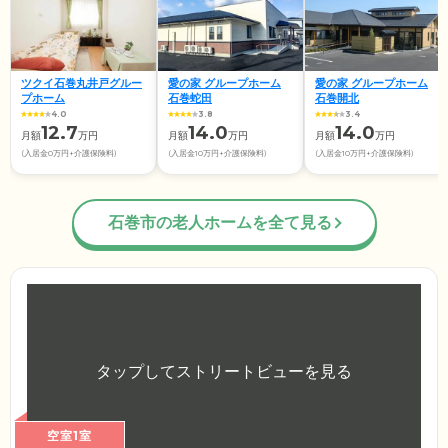
ツクイ石巻丸井戸グルー
愛の家 グループホーム
愛の家 グループホーム
プホーム
石巻蛇田
石巻開北
4.0
3.8
3.4
12.7
14.0
14.0
月額
万円
月額
万円
月額
万円
(入居金0万円+介護保険料)
(入居金10万円+介護保険料)
(入居金10万円+介護保険料)
石巻市の老人ホームを全て見る
空室1室