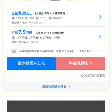
6.5
月額
万円
(入居金
0
円) + 介護保険料
家
2.5
万円
管
0
万円
食
3.0
万円
他
1.0
万円
2
相部屋 / 18.24m
/ プラン2
7.5
月額
万円
(入居金
0
円) + 介護保険料
家
3.5
万円
管
0
万円
食
3.0
万円
他
1.0
万円
2
個室 / 10.94m
/ プラン1
24時間看護師常駐
/
24時間介護士常駐
/
2人部屋あり・夫婦入居可
空き状況を知る
料金見積もり
※2026/03/05更新
施設の詳細を見る