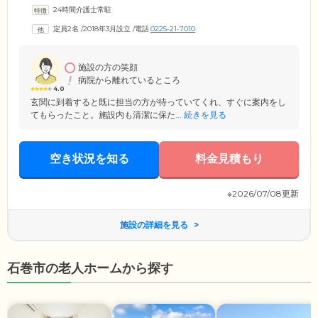
も揃った暮らしに便利な立地です。当ホームは地域交流を大切にしてお
24時間介護士常駐
り、ご入居者様が社会とのつながりのなかで心豊かな生活を送れるよう
お手伝いいたします。居室はすべて個室をご用意していますので、使い
定員2名
/
2018年3月設立
/
電話
0225-21-7010
慣れた家具を配置していただき、ご自宅のようにおくつろぎください。
ご入居に必要な要件は、石巻市の住民票と医師による認知症の診断書、
介護保険の要支援2以上の認定です。
施設の方の笑顔
病院から離れているところ
4.0
玄関に到着すると既に担当の方が待っていてくれ、すぐに案内をし
てもらったこと。施設内も清潔に保た...
続きを見る
空き状況を知る
料金見積もり
※2026/07/08更新
施設の詳細を見る
石巻市の老人ホームから探す