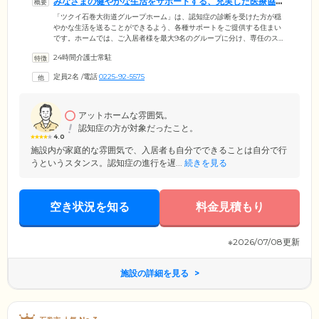
みなさまの健やかな生活をサポートする、充実した医療協力
体制です
「ツクイ石巻大街道グループホーム」は、認知症の診断を受けた方が穏
やかな生活を送ることができるよう、各種サポートをご提供する住まい
です。ホームでは、ご入居者様を最大9名のグループに分け、専任のスタ
ッフを配置する「ユニット型」を採用。スタッフひとりあたりの担当人
24時間介護士常駐
数を少なくすることで、お一人おひとりに寄り添ったきめ細やかなケア
のご提供が可能に。また、協力医療機関と連携して健康管理に注力。
定員2名
/
電話
0225-92-5575
「中浦内科医院」「ササキ歯科クリニック」が日常のバイタルチェック
から服薬管理、緊急時の診療・入院受け入れまで幅広くサポートしてい
ます。お体に不安をお持ちの方もご安心ください。
アットホームな雰囲気。
認知症の方が対象だったこと。
4.0
施設内が家庭的な雰囲気で、入居者も自分でできることは自分で行
うというスタンス。認知症の進行を遅...
続きを見る
空き状況を知る
料金見積もり
※2026/07/08更新
施設の詳細を見る