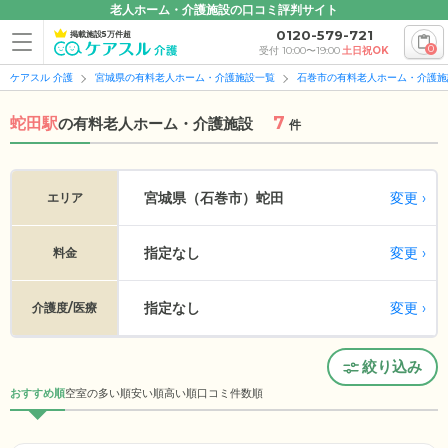
老人ホーム・介護施設の口コミ評判サイト
0120-579-721
掲載施設5万件超
0
受付 10:00〜19:00
土日祝OK
ケアスル 介護
宮城県の有料老人ホーム・介護施設一覧
石巻市の有料老人ホーム・介護施
7
蛇田駅
の
有料老人ホーム・介護施設
件
変更
宮城県（石巻市）
蛇田
エリア
指定なし
変更
料金
指定なし
変更
介護度/医療
絞り込み
おすすめ順
空室の多い順
安い順
高い順
口コミ件数順