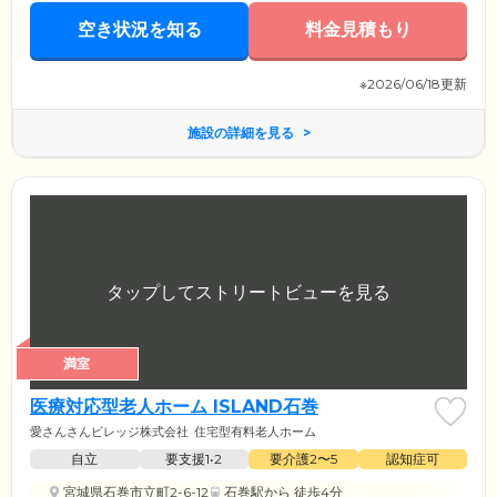
空き状況を知る
料金見積もり
※2026/06/18更新
施設の詳細を見る
満室
医療対応型老人ホーム ISLAND石巻
愛さんさんビレッジ株式会社
住宅型有料老人ホーム
自立
要支援1•2
要介護2〜5
認知症可
宮城県石巻市立町2-6-12
石巻駅
から 徒歩4分