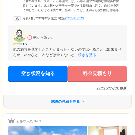
「愛の家グループホーム石巻開北」は、石巻市開北の閑静な住宅街に位
置しています。北上川や太平洋を一望できる日和山も近く、自然を身近
に関していただける環境です。当ホームでは、医師から認知症と診断を
受けた方が、家事などの役割を分担しながら共同生活を送っています。
定員2名
/
2010年10月設立
/
電話
0225-21-5130
また、ご入居者様を9名までの少人数のグループに分け、そこに専任のス
タッフを配置。より細やかなケアが行えるよう「ユニット制」を取り入
れています。ホーム内は穏やかでアットホームな雰囲気です。ご入居者
様にとって「居心地のいい我が家」となるよう、いつでも気持ちに寄り
家から近い。
添います。どうぞ安心して大切なご家族様をお任せください。
3.0
他の施設を見学したことがまったくないので比べることは出来ませ
んが、いやなところなどは全くないと...
続きを見る
空き状況を知る
料金見積もり
※2026/07/08更新
施設の詳細を見る
石巻市 人気 No.2