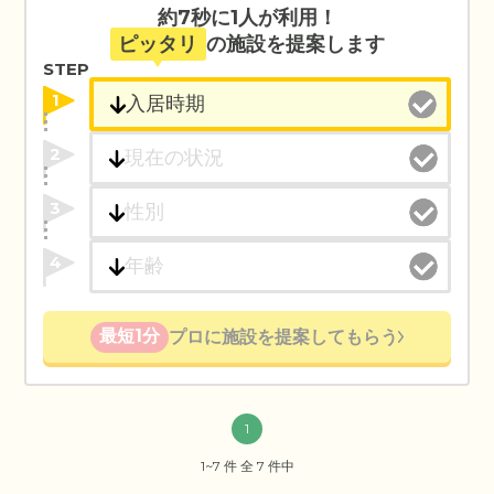
約7秒に1人が利用！
ピッタリ
の施設を提案します
STEP
1
2
3
4
最短1分
プロに施設を提案してもらう
1
1~7 件 全 7 件中