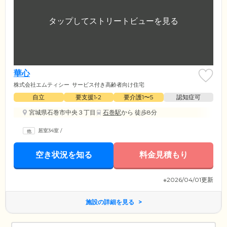
華心
株式会社エムティシー
サービス付き高齢者向け住宅
自立
要支援1•2
要介護1〜5
認知症可
宮城県石巻市中央３丁目
石巻駅
から 徒歩8分
居室34室
/
空き状況を知る
料金見積もり
※2026/04/01更新
施設の詳細を見る