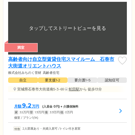
満室
高齢者向け自立型賃貸住宅スマイルーム 石巻市
大街道オリエントハウス
株式会社みちのく管材
高齢者住宅
自立
要支援1•2
要介護1~5
認知症可
宮城県石巻市大街道南5-3-69
蛇田駅
から 徒歩13分
9.2
月額
万円
(入居金
0
円) + 介護保険料
家
3.5
万円
管
1.9
万円
食
3.9
万円
他
0
万円
個室 / プラン1(1K)
2人部屋あり・夫婦入居可
/
トイレ付き居室