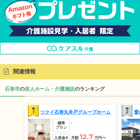
関連情報
石巻市
の
老人ホーム・介護施設
のランキング
1
ツクイ石巻丸井戸グループホーム
2
愛
標準
-
プラン
12.7
入居金0
月額
万円
〜