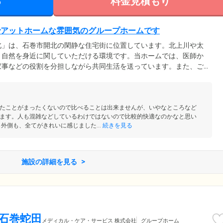
る
料金見積もり
でアットホームな雰囲気のグループホームです
北」は、石巻市開北の閑静な住宅街に位置しています。北上川や太
、自然を身近に関していただける環境です。当ホームでは、医師か
家事などの役割を分担しながら共同生活を送っています。また、ご
グループに分け、そこに専任のスタッフを配置。より細やかなケアが
り入れています。ホーム内は穏やかでアットホームな雰囲気です。
いい我が家」となるよう、いつでも気持ちに寄り添います。どうぞ
せください。
たことがまったくないので比べることは出来ませんが、いやなところなど
ます。人も混雑などしているわけではないので比較的快適なのかなと思い
外側も、全てがきれいに感じました...
続きを見る
施設の詳細を見る
 石巻蛇田
メディカル・ケア・サービス 株式会社
グループホーム