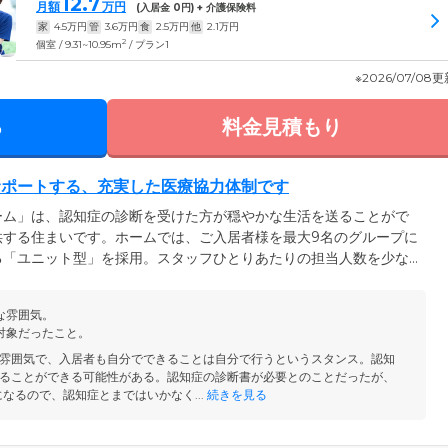
12.7
月額
万円
(入居金
0
円) + 介護保険料
家
4.5
万円
管
3.6
万円
食
2.5
万円
他
2.1
万円
2
個室 / 9.31~10.95m
/ プラン1
※2026/07/08
る
料金見積もり
サポートする、充実した医療協力体制です
ーム」は、認知症の診断を受けた方が穏やかな生活を送ることがで
供する住まいです。ホームでは、ご入居者様を最大9名のグループに
る「ユニット型」を採用。スタッフひとりあたりの担当人数を少な
に寄り添ったきめ細やかなケアのご提供が可能に。また、協力医療
。「中浦内科医院」「ササキ歯科クリニック」が日常のバイタルチ
な雰囲気。
診療・入院受け入れまで幅広くサポートしています。お体に不安を
対象だったこと。
雰囲気で、入居者も自分でできることは自分で行うというスタンス。認知
ることができる可能性がある。認知症の診断書が必要とのことだったが、
なるので、認知症とまではいかなく...
続きを見る