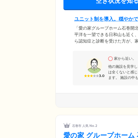
空き状況を知
ユニット制を導入。穏やか
「愛の家グループホーム石巻開
平洋を一望できる日和山も近く
ら認知症と診断を受けた方が、
入居者様を9名までの少人数の
行えるよう「ユニット制」を取
家から近い。
ご入居者様にとって「居心地の
安心して大切なご家族様をお任
他の施設を見学し
は全くないと感じ
3.0
ます。 施設の中も
石巻市 人気 No.2
愛の家 グループホーム