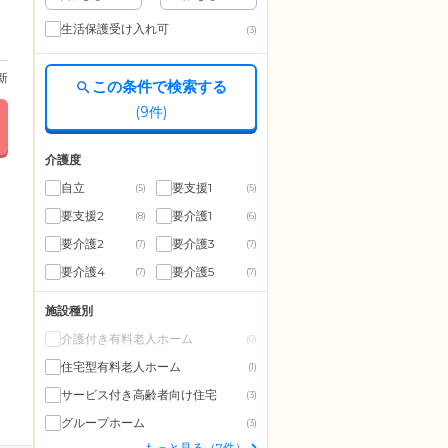
生活保護受け入れ可
(3)
更新
この条件で検索する
(
9
件)
介護度
自立
要支援1
(5)
(5)
要支援2
要介護1
(8)
(6)
要介護2
要介護3
(7)
(7)
要介護4
要介護5
(7)
(7)
施設種別
介護付き有料老人ホーム
(0)
住宅型有料老人ホーム
(1)
サービス付き高齢者向け住宅
(3)
グループホーム
(3)
もっと見る（7件）