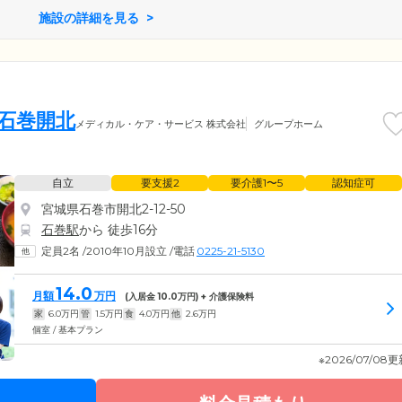
施設の詳細を見る
 石巻開北
メディカル・ケア・サービス 株式会社
グループホーム
自立
要支援2
要介護1〜5
認知症可
宮城県石巻市開北2-12-50
石巻駅
から 徒歩16分
定員2名
/
2010年10月設立
/
電話
0225-21-5130
14.0
月額
万円
(入居金
10.0
万円) + 介護保険料
家
6.0
万円
管
1.5
万円
食
4.0
万円
他
2.6
万円
個室 / 基本プラン
※2026/07/08