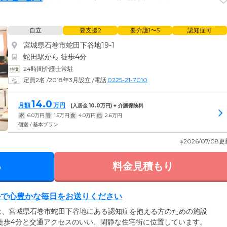
自立
要支援2
要介護1〜5
認知症可
宮城県石巻市蛇田下谷地19-1
蛇田駅
から 徒歩4分
24時間介護士常駐
定員2名
/
2018年3月設立
/
電話
0225-21-7010
14.0
月額
万円
(入居金
10.0
万円) + 介護保険料
家
6.0
万円
管
1.5
万円
食
4.0
万円
他
2.6
万円
個室 / 基本プラン
※2026/07/08
る
料金見積もり
かで心豊かな毎日をお送りください
は、宮城県石巻市蛇田下谷地にある認知症を抱える方のための施設
徒歩4分と交通アクセスのいい、閑静な住宅街に位置しています。