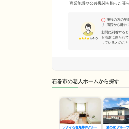
商業施設や公共機関も揃った暮
入居者様が社会とのつながりの
て個室をご用意していますので
施設の方の笑
ください。ご入居に必要な要件
病院から離れ
援2以上の認定です。
玄関に到着すると
も清潔に保たれて
4.0
しているとのこと
石巻市の老人ホームから探す
ツクイ石巻丸井戸グルー
愛の家 グルー