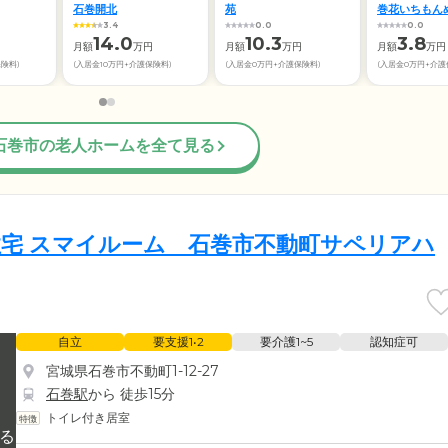
石巻開北
苑
巻花いちもん
3.4
0.0
0.0
14.0
10.3
3.8
円
月額
万円
月額
万円
月額
万円
保険料)
(入居金10万円+介護保険料)
(入居金0万円+介護保険料)
(入居金0万円+介護
石巻市の老人ホームを全て見る
宅 スマイルーム 石巻市不動町サペリアハ
自立
要支援1•2
要介護1~5
認知症可
宮城県石巻市不動町1-12-27
石巻駅
から 徒歩15分
トイレ付き居室