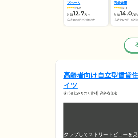
プホーム
石巻蛇田
4.0
3.8
12.7
14.0
月額
万円
月額
万
(入居金0万円+介護保険料)
(入居金10万円+介護
高齢者向け自立型賃貸住
イツ
株式会社みちのく管材
高齢者住宅