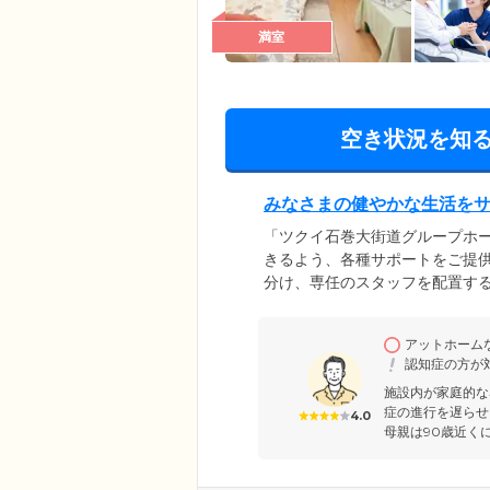
満室
空き状況を知
みなさまの健やかな生活を
「ツクイ石巻大街道グループホ
きるよう、各種サポートをご提
分け、専任のスタッフを配置す
くすることで、お一人おひとり
機関と連携して健康管理に注力
アットホーム
ェックから服薬管理、緊急時の
認知症の方が
お持ちの方もご安心ください。
施設内が家庭的な
症の進行を遅らせ
4.0
母親は90歳近くに