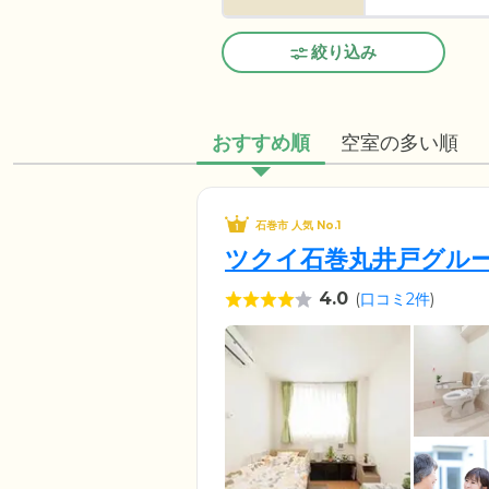
絞り込み
おすすめ順
空室の多い順
石巻市 人気 No.1
ツクイ石巻丸井戸グル
4.0
(
口コミ2件
)