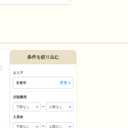
条件を絞り込む
エリア
変更
石巻市
月額費用
〜
入居金
〜