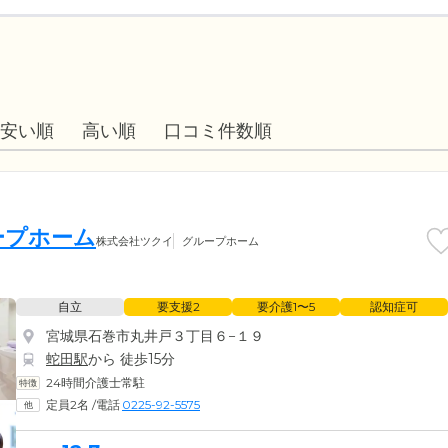
安い順
高い順
口コミ件数順
ープホーム
株式会社ツクイ
グループホーム
自立
要支援2
要介護1〜5
認知症可
宮城県石巻市丸井戸３丁目６−１９
蛇田駅
から 徒歩15分
24時間介護士常駐
定員2名
/
電話
0225-92-5575