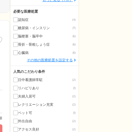
必要な医療処置
認知症
(4)
糖尿病・インスリン
(7)
脳梗塞・脳卒中
(6)
骨折・骨粗しょう症
(6)
心臓病
(6)
その他の医療処置を設定する
人気のこだわり条件
日中看護師常駐
(2)
リハビリあり
(1)
夫婦入居可
(2)
レクリエーション充実
(2)
ペット可
(1)
更新
外出自由
(2)
アクセス良好
(2)