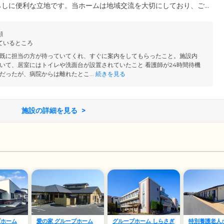
らしに便利な立地です。当ホームは地域交流を大切にしており、ご
なかで心豊かな生活を送れるようお手伝いいたします。居室はすべ
、使い慣れた家具を配置していただき、ご自宅のようにおくつろぎ
顔
は、石巻市の住民票と医師による認知症の診断書、介護保険の要支
ているところ
既に担当の方が待っていてくれ、すぐに案内をしてもらったこと。施設内
いて、居室にはトイレや洗面台が設置されていたこと 看護師が24時間待機
だったが、病院からは離れたとこ...
続きを見る
施設の詳細を見る
プホーム
愛の家 グループホーム
グループホーム しらさぎ
特別養護老人