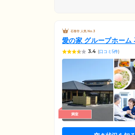
石巻市 人気 No.3
愛の家 グループホーム
3.4
(
口コミ5件
)
満室