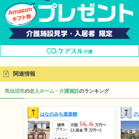
関連情報
気仙沼市
の
老人ホーム・介護施設
のランキング
1
はなのみち楽楽館
2
グ
14.4
標準
月額
万円
〜
プラン
9
(入居金
万円
〜)