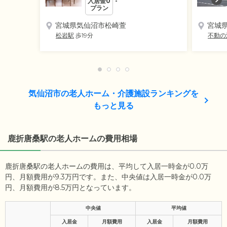
入居金0
-
プラン
宮城県気仙沼市松崎萱
宮城
松岩駅
歩19分
不動の
気仙沼市の老人ホーム・介護施設ランキングを
もっと見る
鹿折唐桑駅の老人ホームの費用相場
鹿折唐桑駅の老人ホームの費用は、平均して入居一時金が0.0万
円、月額費用が9.3万円です。また、中央値は入居一時金が0.0万
円、月額費用が8.5万円となっています。
中央値
平均値
入居金
月額費用
入居金
月額費用