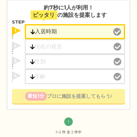
約7秒に1人が利用！
ピッタリ
の施設を提案します
STEP
1
2
3
4
最短1分
プロに施設を提案してもらう
1
1~2 件 全 2 件中