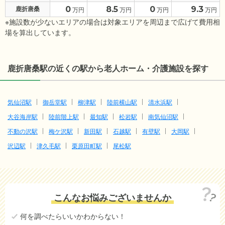
0
8.5
0
9.3
鹿折唐桑
万円
万円
万円
万円
※施設数が少ないエリアの場合は対象エリアを周辺まで広げて費用相
場を算出しています。
鹿折唐桑駅の近くの駅から老人ホーム・介護施設を探す
気仙沼駅
御岳堂駅
柳津駅
陸前横山駅
清水浜駅
大谷海岸駅
陸前階上駅
最知駅
松岩駅
南気仙沼駅
不動の沢駅
梅ケ沢駅
新田駅
石越駅
有壁駅
大岡駅
沢辺駅
津久毛駅
栗原田町駅
尾松駅
こんなお悩みございませんか
何を調べたらいいかわからない！