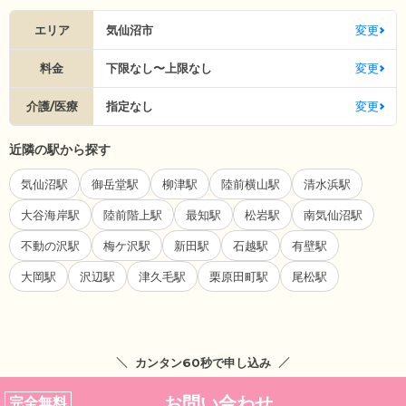
エリア
気仙沼市
変更
料金
下限なし〜上限なし
変更
介護/医療
指定なし
変更
近隣の駅から探す
気仙沼駅
御岳堂駅
柳津駅
陸前横山駅
清水浜駅
大谷海岸駅
陸前階上駅
最知駅
松岩駅
南気仙沼駅
不動の沢駅
梅ケ沢駅
新田駅
石越駅
有壁駅
大岡駅
沢辺駅
津久毛駅
栗原田町駅
尾松駅
カンタン60秒で申し込み
お問い合わせ
完全無料