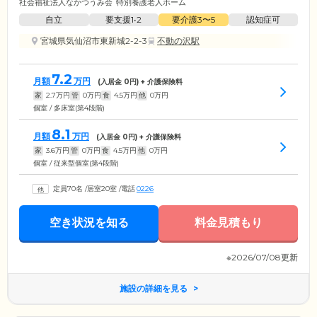
社会福祉法人なかつうみ会
特別養護老人ホーム
自立
要支援1•2
要介護3〜5
認知症可
宮城県気仙沼市東新城2-2-3
不動の沢駅
7.2
月額
万円
(入居金
0
円) + 介護保険料
家
2.7
万円
管
0
万円
食
4.5
万円
他
0
万円
個室 / 多床室(第4段階)
8.1
月額
万円
(入居金
0
円) + 介護保険料
家
3.6
万円
管
0
万円
食
4.5
万円
他
0
万円
個室 / 従来型個室(第4段階)
定員70名
/
居室20室
/
電話
0226
空き状況を知る
料金見積もり
※2026/07/08更新
施設の詳細を見る