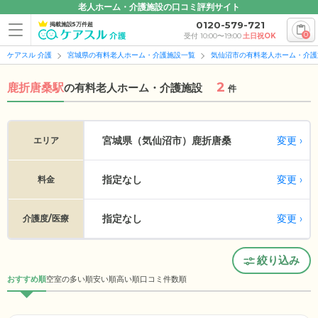
老人ホーム・介護施設の口コミ評判サイト
0120-579-721
掲載施設5万件超
0
受付 10:00〜19:00
土日祝OK
ケアスル 介護
宮城県の有料老人ホーム・介護施設一覧
気仙沼市の有料老人ホーム・介護
2
鹿折唐桑駅
の
有料老人ホーム・介護施設
件
変更
宮城県（気仙沼市）
鹿折唐桑
エリア
指定なし
変更
料金
指定なし
変更
介護度/医療
絞り込み
おすすめ順
空室の多い順
安い順
高い順
口コミ件数順