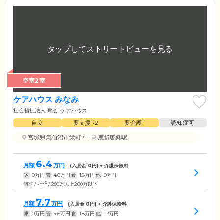
空室2室
ケアハウス みなみ
社会福祉法人 鶯会
ケアハウス
自立
要支援1•2
要介護1
認知症可
宮城県気仙沼市栄町2-11
鹿折唐桑駅
6.4
月額
万円
(入居金
0
円) + 介護保険料
家
0
万円
管
4.6
万円
食
1.8
万円
他
0
万円
2
個室 / -m
/ 250万以上260万以下
7.7
月額
万円
(入居金
0
円) + 介護保険料
家
0
万円
管
4.6
万円
食
1.8
万円
他
1.3
万円