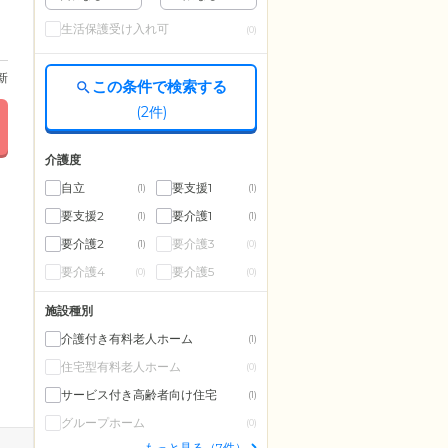
生活保護受け入れ可
(0)
更新
この条件で検索する
(
2
件)
介護度
自立
要支援1
(1)
(1)
要支援2
要介護1
(1)
(1)
要介護2
要介護3
(1)
(0)
要介護4
要介護5
(0)
(0)
施設種別
介護付き有料老人ホーム
(1)
住宅型有料老人ホーム
(0)
サービス付き高齢者向け住宅
(1)
グループホーム
(0)
もっと見る（7件）