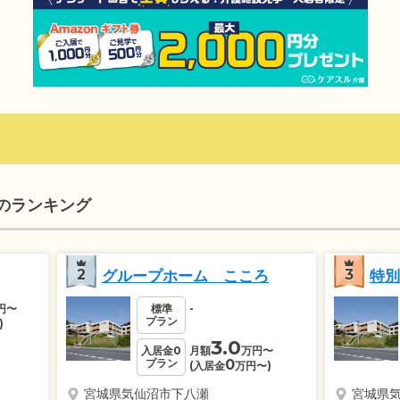
のランキング
2
3
グループホーム こころ
特別
円
〜
標準
-
プラン
)
3.0
入居金0
月額
万円
〜
プラン
0
(入居金
万円
〜)
宮城県気仙沼市下八瀬
宮城県