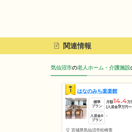
関連情報
気仙沼市
の
老人ホーム・介護施設
1
はなのみち楽楽館
14.4
標準
月額
万
プラン
9
(入居金
万円
〜
入居金0
-
プラン
宮城県気仙沼市松崎萱