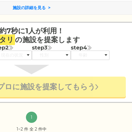
施設の詳細を見る
約7秒に1人が利用！
タリ
の施設を提案します
ep2
step3
step4
プロに施設を提案してもらう
1
1~2 件 全 2 件中