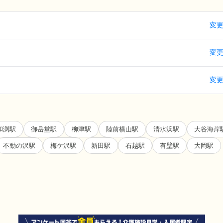
変
変
変
和渕駅
御岳堂駅
柳津駅
陸前横山駅
清水浜駅
大谷海岸
不動の沢駅
梅ケ沢駅
新田駅
石越駅
有壁駅
大岡駅