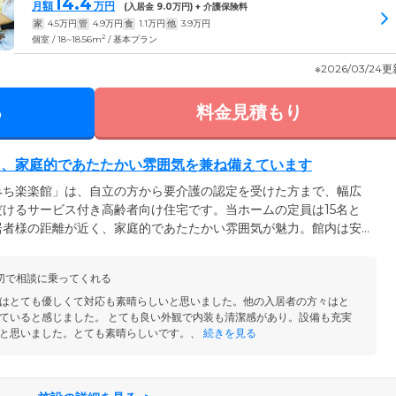
14.4
月額
万円
(入居金
9.0
万円) + 介護保険料
家
4.5
万円
管
4.9
万円
食
1.1
万円
他
3.9
万円
2
個室 / 18~18.56m
/ 基本プラン
※2026/03/24
る
料金見積もり
と、家庭的であたたかい雰囲気を兼ね備えています
みち楽楽館」は、自立の方から要介護の認定を受けた方まで、幅広
けるサービス付き高齢者向け住宅です。当ホームの定員は15名と
居者様の距離が近く、家庭的であたたかい雰囲気が魅力。館内は安
フリー構造。段差をなくし、随所に手すりを設けることにより、車
ます。全15戸のお部屋にはトイレや洗面台、収納、ナースコール
切で相談に乗ってくれる
との外食やお買い物も自由です。いつまでものびのびと「自分らし
はとても優しくて対応も素晴らしいと思いました。他の入居者の方々はと
ていると感じました。 とても良い外観で内装も清潔感があり。設備も充実
と思いました。とても素晴らしいです。、
続きを見る