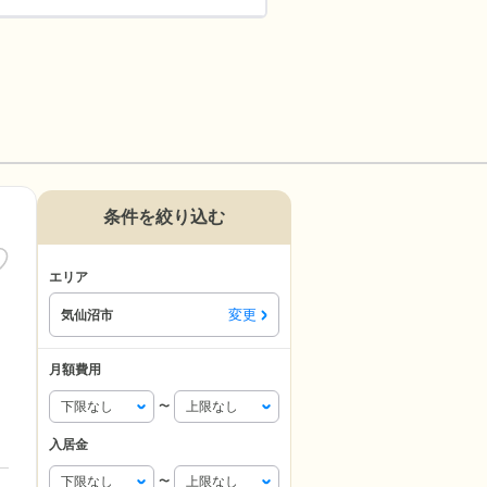
条件を絞り込む
エリア
変更
気仙沼市
月額費用
〜
入居金
〜