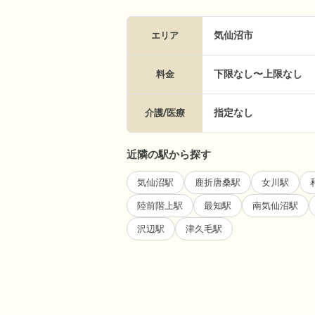
気仙沼市
エリア
下限なし〜上限なし
料金
指定なし
介護/医療
近隣の駅から探す
気仙沼駅
鹿折唐桑駅
女川駅
陸前階上駅
最知駅
南気仙沼駅
沢辺駅
津久毛駅