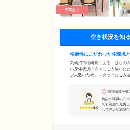
空室あり
空き状況を知
快適性にこだわった住環境
気仙沼市松崎萱にある「はなの
い身体状況の方々にご入居いただ
少人数のため、スタッフとご入
全と快適性にこだわったバリア
いすの方も安心の環境を整えてい
施設職員が親
などを完備。もちろんご家族様
い」毎日をお楽しみください。
施設の職員の方々
ても笑顔で充実し
5.0
して満足な施設だ