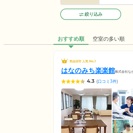
絞り込み
おすすめ順
空室の多い順
気仙沼市 人気 No.1
はなのみち楽楽館
株式会社な
4.3
(
口コミ3件
)