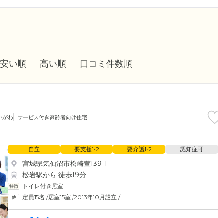
安い順
高い順
口コミ件数順
かがわ
サービス付き高齢者向け住宅
自立
要支援1•2
要介護1•2
認知症可
宮城県気仙沼市松崎萱139-1
松岩駅
から 徒歩19分
トイレ付き居室
定員15名
/
居室15室
/
2013年10月設立
/