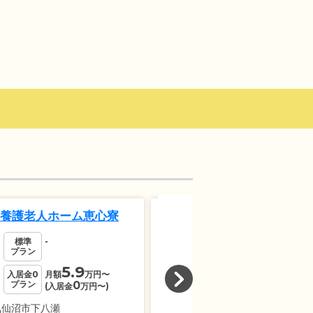
4
養護老人ホーム恵心寮
特別養護老人ホーム恵
標準
-
標準
-
プラン
プラン
5.9
7.2
入居金0
月額
万円
〜
入居金0
月額
万円
プラン
0
プラン
0
(入居金
万円
〜)
(入居金
万円
〜
気仙沼市下八瀬
宮城県気仙沼市東新城