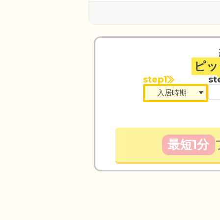
ピッ
step1
st
最短1分