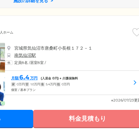
施設の詳細を見る
人ホーム
宮城県気仙沼市唐桑町小長根１７２－１
南気仙沼駅
定員8名
/
居室8室
/
6.4
月額
万円
(入居金
0
円) + 介護保険料
家
0
万円
管
1.0
万円
食
5.4
万円
他
0
万円
個室 / 基本プラン
※2026/07/23
る
料金見積もり