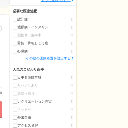
必要な医療処置
認知症
(1)
糖尿病・インスリン
(1)
脳梗塞・脳卒中
(0)
骨折・骨粗しょう症
(1)
心臓病
(1)
その他の医療処置を設定する
人気のこだわり条件
日中看護師常駐
(1)
リハビリあり
(0)
更新
夫婦入居可
(0)
レクリエーション充実
(1)
ペット可
(0)
外出自由
(1)
アクセス良好
(1)