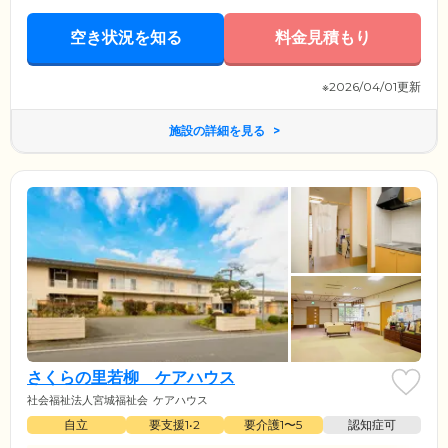
空き状況を知る
料金見積もり
※2026/04/01更新
施設の詳細を見る
さくらの里若柳 ケアハウス
社会福祉法人宮城福祉会
ケアハウス
自立
要支援1•2
要介護1〜5
認知症可