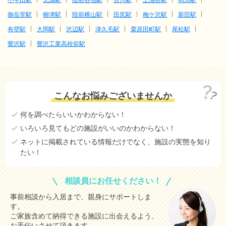
御岳堂駅
柳津駅
陸前横山駅
田尻駅
梅ケ沢駅
新田駅
有壁駅
大岡駅
沢辺駅
津久毛駅
栗原田町駅
尾松駅
鶯沢駅
鶯沢工業高校前駅
こんなお悩みございませんか
何を調べたらいいかわからない！
いろいろ見てもどの施設がいいのかわからない！
ネットに掲載されている情報だけでなく、施設の実態を知り
たい！
相談員にお任せください！
事前相談から入居まで、親身にサポートしま
す。
ご家族含めて納得できる施設に出会えるよう、
お手伝いさせて頂きます。