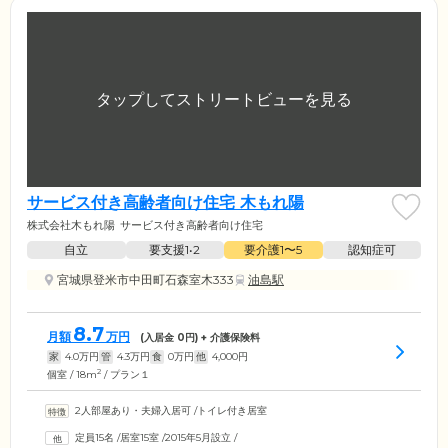
サービス付き高齢者向け住宅 木もれ陽
株式会社木もれ陽
サービス付き高齢者向け住宅
自立
要支援1•2
要介護1〜5
認知症可
宮城県登米市中田町石森室木333
油島駅
8.7
月額
万円
(入居金
0
円) + 介護保険料
家
4.0
万円
管
4.3
万円
食
0
万円
他
4,000
円
2
個室 / 18m
/ プラン１
2人部屋あり・夫婦入居可
/
トイレ付き居室
定員15名
/
居室15室
/
2015年5月設立
/