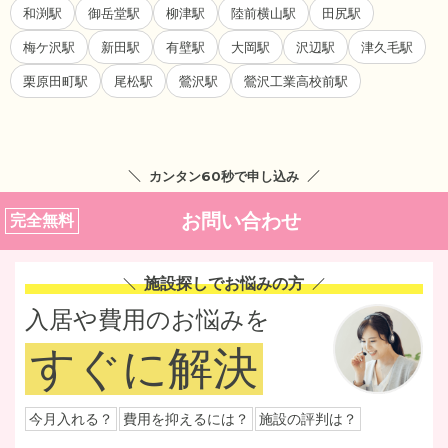
和渕駅
御岳堂駅
柳津駅
陸前横山駅
田尻駅
梅ケ沢駅
新田駅
有壁駅
大岡駅
沢辺駅
津久毛駅
栗原田町駅
尾松駅
鶯沢駅
鶯沢工業高校前駅
カンタン60秒で申し込み
お問い合わせ
完全無料
施設探しでお悩みの方
入居や費用のお悩みを
すぐに解決
今月入れる？
費用を抑えるには？
施設の評判は？