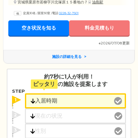
宮城県栗原市若柳字川北塚原１５番地の７
油島駅
定員30名
/
居室30室
/
電話
0228-32-7501
空き状況を知る
料金見積もり
※2026/07/08更新
施設の詳細を見る
約7秒に1人が利用！
ピッタリ
の施設を提案します
STEP
1
2
3