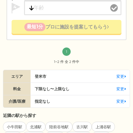
4
最短1分
プロに施設を提案してもらう
1
1~2 件 全 2 件中
エリア
登米市
変更
料金
下限なし〜上限なし
変更
介護/医療
指定なし
変更
近隣の駅から探す
小牛田駅
北浦駅
陸前谷地駅
古川駅
上涌谷駅