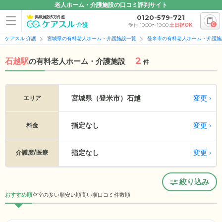
老人ホーム・介護施設の口コミ評判サイト
0120-579-721
掲載施設5万件超
0
受付 10:00〜19:00
土日祝OK
ケアスル 介護
宮城県の有料老人ホーム・介護施設一覧
登米市の有料老人ホーム・介護施
2
石越駅
の
有料老人ホーム・介護施設
件
変更
宮城県（登米市）
石越
エリア
指定なし
変更
料金
指定なし
変更
介護度/医療
絞り込み
おすすめ順
空室の多い順
安い順
高い順
口コミ件数順