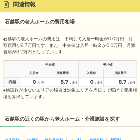
関連情報
石越駅の老人ホームの費用相場
石越駅の老人ホームの費用は、平均して入居一時金が0.0万円、月
額費用が8.7万円です。また、中央値は入居一時金が0.0万円、月額
費用が8.7万円となっています。
中央値
平均値
入居金
月額費用
入居金
月額費用
0
8.7
0
8.7
石越
万円
万円
万円
万円
※施設数が少ないエリアの場合は対象エリアを周辺まで広げて費用相
場を算出しています。
石越駅の近くの駅から老人ホーム・介護施設を探す
小牛田駅
北浦駅
陸前谷地駅
古川駅
上涌谷駅
和渕駅