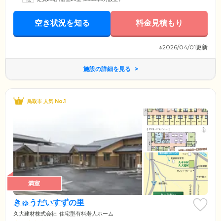
空き状況を知る
料金見積もり
※2026/04/01更新
施設の詳細を見る
鳥取市 人気 No.1
満室
きゅうだいすずの里
久大建材株式会社
住宅型有料老人ホーム