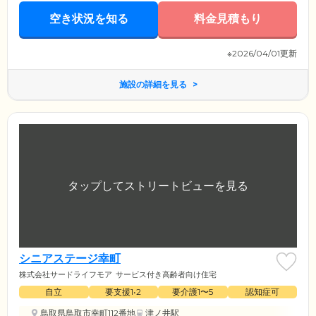
空き状況を知る
料金見積もり
※2026/04/01更新
施設の詳細を見る
シニアステージ幸町
株式会社サードライフモア
サービス付き高齢者向け住宅
自立
要支援1•2
要介護1〜5
認知症可
鳥取県鳥取市幸町112番地
津ノ井駅