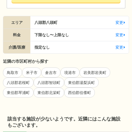
エリア
八頭郡八頭町
変更
料金
下限なし〜上限なし
変更
介護/医療
指定なし
変更
近隣の市区町村から探す
鳥取市
米子市
倉吉市
境港市
岩美郡岩美町
八頭郡若桜町
八頭郡智頭町
東伯郡湯梨浜町
東伯郡琴浦町
東伯郡北栄町
西伯郡伯耆町
該当する施設が少ないようです。近隣にはこんな施設
もございます。