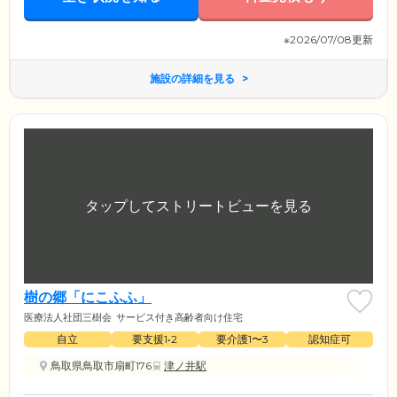
※2026/07/08更新
施設の詳細を見る
樹の郷「にこふふ」
医療法人社団三樹会
サービス付き高齢者向け住宅
自立
要支援1•2
要介護1〜3
認知症可
鳥取県鳥取市扇町176
津ノ井駅