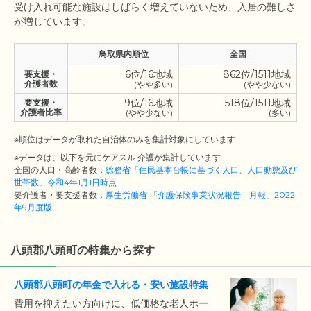
受け入れ可能な施設はしばらく増えていないため、入居の難しさ
鳥取県内順位
全国
6位/16地域
862位/1511地域
要支援・
介護者数
(やや多い)
(やや少ない)
9位/16地域
518位/1511地域
要支援・
介護者比率
(やや少ない)
(多い)
※順位はデータが取れた自治体のみを集計対象にしています
※データは、以下を元にケアスル 介護が集計しています
全国の人口・高齢者数：
総務省「住民基本台帳に基づく人口、人口動態及び
世帯数」令和4年1月1日時点
要介護者・要支援者数：
厚生労働省 「介護保険事業状況報告 月報」2022
年9月度版
八頭郡八頭町の特集から探す
八頭郡八頭町の年金で入れる・安い施設特集
費用を抑えたい方向けに、低価格な老人ホー