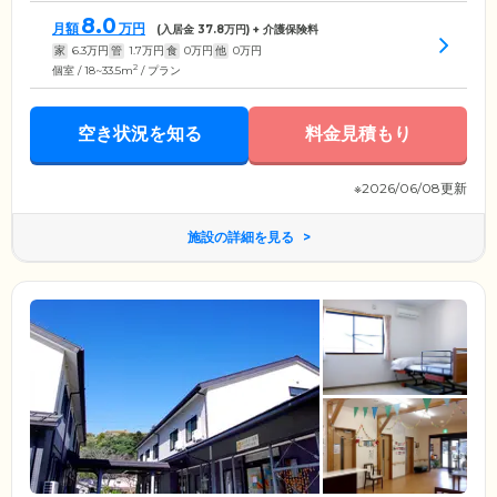
8.0
月額
万円
(入居金
37.8
万円) + 介護保険料
家
6.3
万円
管
1.7
万円
食
0
万円
他
0
万円
2
個室 / 18~33.5m
/ プラン
空き状況を知る
料金見積もり
※2026/06/08更新
施設の詳細を見る