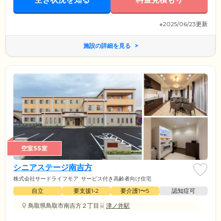
※2025/06/23更新
施設の詳細を見る
空室55室
シニアステージ南吉方
株式会社サードライフモア
サービス付き高齢者向け住宅
自立
要支援1•2
要介護1〜5
認知症可
鳥取県鳥取市南吉方２丁目
津ノ井駅