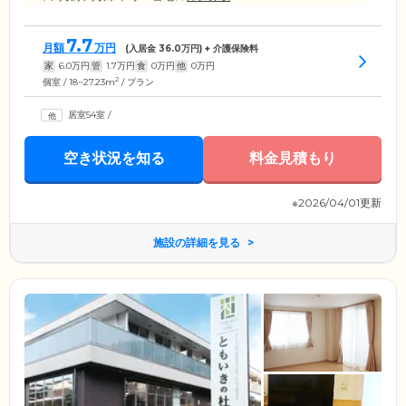
7.7
月額
万円
(入居金
36.0
万円) + 介護保険料
家
6.0
万円
管
1.7
万円
食
0
万円
他
0
万円
2
個室 / 18~27.23m
/ プラン
居室54室
/
空き状況を知る
料金見積もり
※2026/04/01更新
施設の詳細を見る