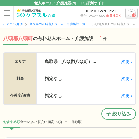
老人ホーム・介護施設の口コミ評判サイト
0120-579-721
掲載施設5万件超
0
受付 10:00〜19:00
土日祝OK
ケアスル 介護
鳥取県の有料老人ホーム・介護施設一覧
八頭郡八頭町の有料老人ホーム・
1
八頭郡八頭町
の
有料老人ホーム・介護施設
件
変更
鳥取県（八頭郡八頭町）...
エリア
指定なし
変更
料金
指定なし
変更
介護度/医療
絞り込み
おすすめ順
空室の多い順
安い順
高い順
口コミ件数順