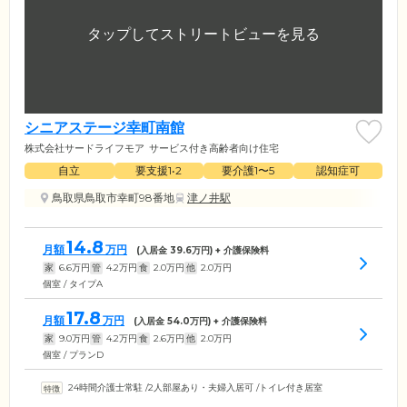
シニアステージ幸町南館
株式会社サードライフモア
サービス付き高齢者向け住宅
自立
要支援1•2
要介護1〜5
認知症可
鳥取県鳥取市幸町98番地
津ノ井駅
14.8
月額
万円
(入居金
39.6
万円) + 介護保険料
家
6.6
万円
管
4.2
万円
食
2.0
万円
他
2.0
万円
個室 / タイプA
17.8
月額
万円
(入居金
54.0
万円) + 介護保険料
家
9.0
万円
管
4.2
万円
食
2.6
万円
他
2.0
万円
個室 / プランD
24時間介護士常駐
/
2人部屋あり・夫婦入居可
/
トイレ付き居室