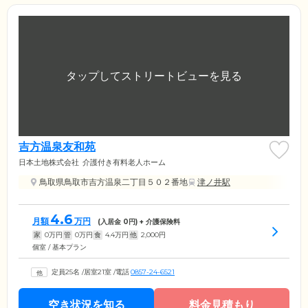
吉方温泉友和苑
日本土地株式会社
介護付き有料老人ホーム
鳥取県鳥取市吉方温泉二丁目５０２番地
津ノ井駅
4.6
月額
万円
(入居金
0
円) + 介護保険料
家
0
万円
管
0
万円
食
4.4
万円
他
2,000
円
個室 / 基本プラン
定員25名
/
居室21室
/
電話
0857-24-6521
空き状況を知る
料金見積もり