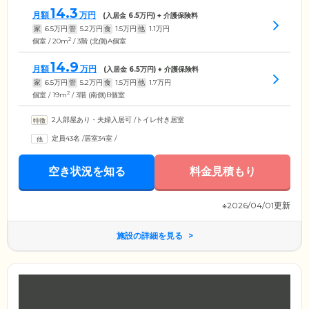
14.3
月額
万円
(入居金
6.5
万円) + 介護保険料
家
6.5
万円
管
5.2
万円
食
1.5
万円
他
1.1
万円
2
個室 / 20m
/ 3階 (北側)A個室
14.9
月額
万円
(入居金
6.5
万円) + 介護保険料
家
6.5
万円
管
5.2
万円
食
1.5
万円
他
1.7
万円
2
個室 / 19m
/ 3階 (南側)B個室
2人部屋あり・夫婦入居可
/
トイレ付き居室
定員43名
/
居室34室
/
空き状況を知る
料金見積もり
※2026/04/01更新
施設の詳細を見る