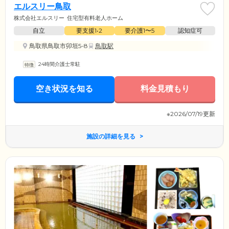
エルスリー鳥取
株式会社エルスリー
住宅型有料老人ホーム
自立
要支援1•2
要介護1〜5
認知症可
鳥取県鳥取市卯垣5-8
鳥取駅
24時間介護士常駐
空き状況を知る
料金見積もり
※2026/07/19更新
施設の詳細を見る