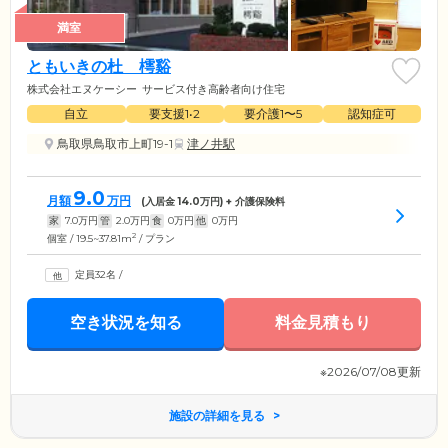
満室
ともいきの杜 樗谿
株式会社エヌケーシー
サービス付き高齢者向け住宅
自立
要支援1•2
要介護1〜5
認知症可
鳥取県鳥取市上町19-1
津ノ井駅
9.0
月額
万円
(入居金
14.0
万円) + 介護保険料
家
7.0
万円
管
2.0
万円
食
0
万円
他
0
万円
2
個室 / 19.5~37.81m
/ プラン
定員32名
/
空き状況を知る
料金見積もり
※2026/07/08更新
施設の詳細を見る