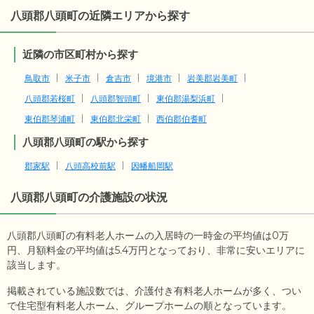
八頭郡八頭町の近隣エリアから探す
近隣の市区町村から探す
鳥取市
米子市
倉吉市
境港市
岩美郡岩美町
八頭郡若桜町
八頭郡智頭町
東伯郡湯梨浜町
東伯郡琴浦町
東伯郡北栄町
西伯郡伯耆町
八頭郡八頭町の駅から探す
郡家駅
八頭高校前駅
因幡船岡駅
八頭郡八頭町
の介護施設の状況
八頭郡八頭町の有料老人ホームの入居時の一時金の平均値は
0
万
円、月額料金の平均値は
5.4
万円となっており、非常に安いエリアに
該当します。
掲載されている施設数では、介護付き有料老人ホームが多く、つい
で住宅型有料老人ホーム、グループホームの順となっています。