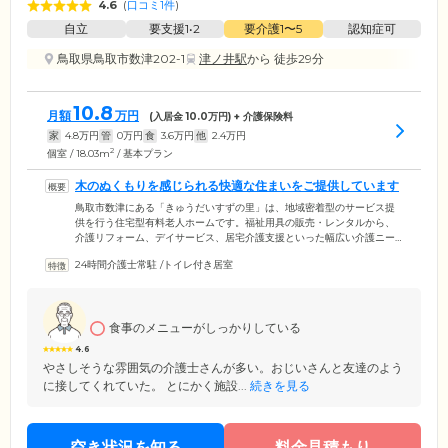
4.6
(
口コミ1件
)
自立
要支援1•2
要介護1〜5
認知症可
鳥取県鳥取市数津202-1
津ノ井駅
から 徒歩29分
10.8
月額
万円
(入居金
10.0
万円) + 介護保険料
家
4.8
万円
管
0
万円
食
3.6
万円
他
2.4
万円
2
個室 / 18.03m
/ 基本プラン
木のぬくもりを感じられる快適な住まいをご提供しています
鳥取市数津にある「きゅうだいすずの里」は、地域密着型のサービス提
供を行う住宅型有料老人ホームです。福祉用具の販売・レンタルから、
介護リフォーム、デイサービス、居宅介護支援といった幅広い介護ニー
ズにお応えする「久大建材株式会社」が、鳥取県産素材をふんだんに活
24時間介護士常駐
/
トイレ付き居室
用した、木のぬくもりを感じられる住まいをご提供。館内は全館バリア
フリー構造になっていますので、車いすやシルバーカーをお使いの方も
安全かつ快適にお過ごしいただけます。全室個室のプライベート空間に
は、エアコン・ウォシュレットトイレ・洗面台・介護用ベッド・収納を
食事のメニューがしっかりしている
完備。ご入居者様それぞれの日常をお楽しみいただけます。
4.6
やさしそうな雰囲気の介護士さんが多い。おじいさんと友達のよう
に接してくれていた。 とにかく施設...
続きを見る
空き状況を知る
料金見積もり