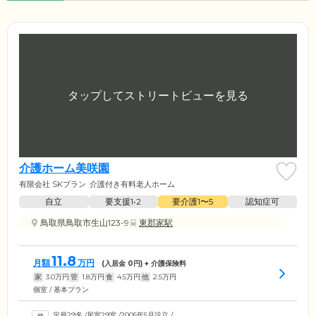
介護ホーム美咲園
有限会社 SKプラン
介護付き有料老人ホーム
自立
要支援1•2
要介護1〜5
認知症可
鳥取県鳥取市生山123-9
東郡家駅
11.8
月額
万円
(入居金
0
円) + 介護保険料
家
3.0
万円
管
1.8
万円
食
4.5
万円
他
2.5
万円
個室 / 基本プラン
定員29名
/
居室29室
/
2005年5月設立
/