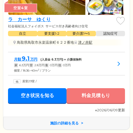
空室4室
ラ カーサ ゆくり
社会福祉法人フォイボス
サービス付き高齢者向け住宅
自立
要支援1•2
要介護1〜5
認知症可
鳥取県鳥取市永楽温泉町６２２番地
津ノ井駅
9.1
月額
万円
(入居金
6.3
万円) + 介護保険料
家
6.3
万円
管
2.8
万円
食
0
万円
他
0
万円
2
個室 / 18.36~40m
/ プラン
居室29室
/
空き状況を知る
料金見積もり
※2026/06/09更新
施設の詳細を見る