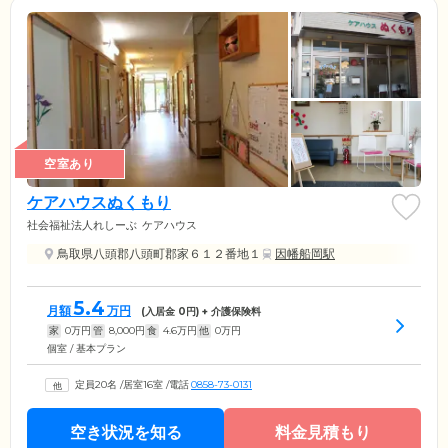
空室あり
ケアハウスぬくもり
社会福祉法人れしーぶ
ケアハウス
鳥取県八頭郡八頭町郡家６１２番地１
因幡船岡駅
5.4
月額
万円
(入居金
0
円) + 介護保険料
家
0
万円
管
8,000
円
食
4.6
万円
他
0
万円
個室 / 基本プラン
定員20名
/
居室16室
/
電話
0858-73-0131
空き状況を知る
料金見積もり