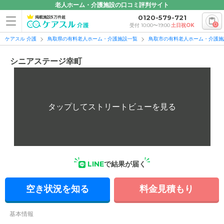
老人ホーム・介護施設の口コミ評判サイト
0120-579-721
掲載施設5万件超
0
受付 10:00〜19:00
土日祝OK
ケアスル 介護
鳥取県の有料老人ホーム・介護施設一覧
鳥取市の有料老人ホーム・介護施
シニアステージ幸町
LINE
で結果が届く
空き状況を知る
料金見積もり
基本情報