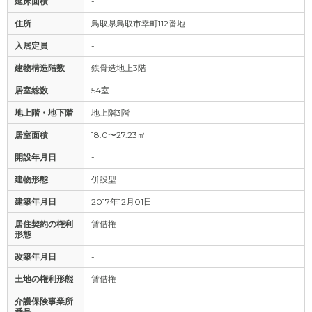
延床面積
-
住所
鳥取県鳥取市幸町112番地
入居定員
-
建物構造階数
鉄骨造地上3階
居室総数
54室
地上階・地下階
地上階3階
居室面積
18.0〜27.23㎡
開設年月日
-
建物形態
併設型
建築年月日
2017年12月01日
居住契約の権利
賃借権
形態
改築年月日
-
土地の権利形態
賃借権
介護保険事業所
-
番号