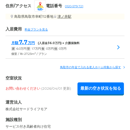
住所/アクセス
電話番号
0120-579-721
地図
鳥取県鳥取市幸町112番地
津ノ井駅
入居費用
料金プランを見る
7.7
月額
万円
(入居金
36.0
万円) + 介護保険料
家
6.0
万円
管
1.7
万円
食
0
万円
他
0
万円
2
個室 / 18~27.23m
/ プラン
鳥取市の年金で入れる老人ホーム特集から探す
空室状況
最新の空き状況を知る
お問い合わせください
(2026/04/01 更新)
運営法人
株式会社サードライフモア
施設種別
サービス付き高齢者向け住宅