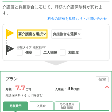
介護度と負担割合に応じて、月額の介護保険料が変わま
す。
料金の総額を見積もり・お問い合わせ
1
部屋タイプ
(複数選択可)
2
個室
二人部屋
相部屋
プラン
個室
7.7
36
月額：
入居金：
万円
万円
介護保険料
（-）
万円を含む
その他費用
月額費用
入居金
補足情報