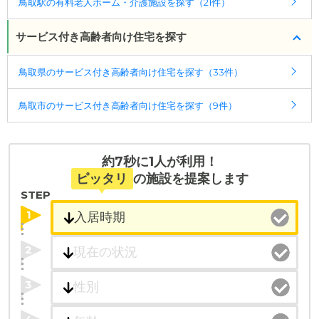
鳥取駅の有料老人ホーム・介護施設を探す（21件）
ポート
入居相談：
0120-579-721
（無料）
サービス付き高齢者向け住宅を探す
受付時間：10：00～19：00
鳥取県のサービス付き高齢者向け住宅を探す（33件）
・全国10000件の介護施設情報を掲載
幅広い選択肢の中から、条件にあった施設を選ぶ
鳥取市のサービス付き高齢者向け住宅を探す（9件）
ことができます。
・こだわりの条件や医療体制から施設を探せる
たとえば「カラオケ」「麻雀」が楽しめる施設、
約7秒に1人が利用！
「夫婦入居可」の施設、「看取り可」の施設など、
ピッタリ
の施設を提案します
医療・看護体制から施設を探すこともできます。
STEP
1
2
3