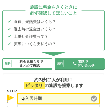
施設に料金をきくときに
必ず確認してほしいこと
食費、光熱費はいくら？
退去時の返金はいくら？
上乗せ介護費って？
実際にいくら支払うの？
料金見積もりで
電話で
無料
無料
まとめて確認
問い合わせ
約7秒に1人が利用！
ピッタリ
の施設を提案します
STEP
1