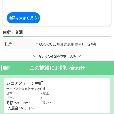
地図を大きく見る
住所・交通
住所
〒680-0823鳥取県
鳥取市
幸町112番地
カンタン60秒で申し込み
この施設にお問い合わせ
無料
シニアステージ幸町
サービス付き高齢者向け住宅
標準
入居金
プラン
0
-
月額
7.7
〜
プラン
万円
(入居金
36
〜)
万円