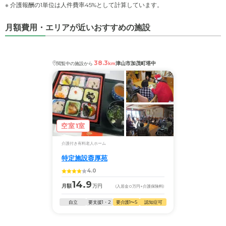
※ 介護報酬の1単位は人件費率45%として計算しています。
月額費用・エリアが近いおすすめの施設
38.3
津山市加茂町塔中
閲覧中の施設から
km
空室1室
介護付き有料老人ホーム
特定施設蓉厚苑
4.0
14.9
月額
万円
(入居金
0
万円
+介護保険料)
自立
要支援1・2
要介護1〜5
認知症可