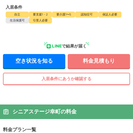
入居条件
自立
要支援1・2
要介護1〜5
認知症可
保証人必要
生活保護可
引受人必要
LINE
で結果が届く
空き状況を知る
料金見積もり
入居条件にあうか確認する
シニアステージ幸町の料金
料金プラン一覧