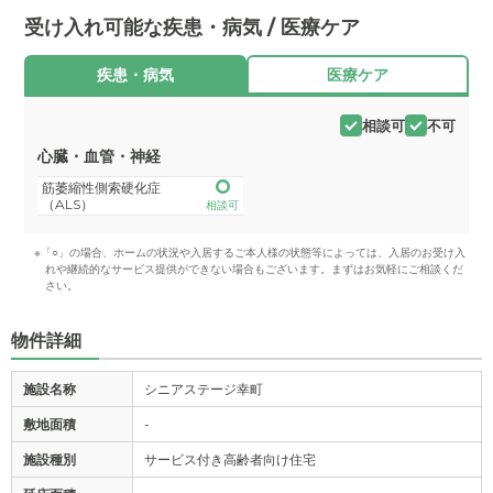
受け入れ可能な疾患・病気 / 医療ケア
疾患・病気
医療ケア
相談可
不可
心臓・血管・神経
筋萎縮性側索硬化症
（ALS）
相談可
※「○」の場合、ホームの状況や入居するご本人様の状態等によっては、入居のお受け入
れや継続的なサービス提供ができない場合もございます。まずはお気軽にご相談くだ
さい。
物件詳細
施設名称
シニアステージ幸町
敷地面積
-
施設種別
サービス付き高齢者向け住宅