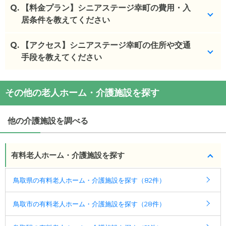
Q.
【料金プラン】シニアステージ幸町の費用・入
居条件を教えてください
Q.
シニアステージ幸町
【アクセス】シニアステージ幸町の住所や交通
の入居金・月額料金は次のとお
りです。
手段を教えてください
・初期費用が
36
万円
・月額費用が
7.7
万円
シニアステージ幸町
の
交通アクセス
その他の老人ホーム・介護施設を探す
・
住所：
鳥取県
鳥取市
幸町112番地
シニアステージ幸町
の対応可能な入居条件は次のと
・
最寄り駅：
おりです。
他の介護施設を調べる
・要介護度：自立、要支援1、要支援2、要介護1、要
介護2、要介護3、要介護4、要介護5
・認知症：受け入れ可
有料老人ホーム・介護施設を探す
ケアスル 介護では詳細な
料金プラン
をご確認頂けま
鳥取県の有料老人ホーム・介護施設を探す（82件）
す。詳しくは
こちら
。
鳥取市の有料老人ホーム・介護施設を探す（28件）
◎ケアスル 介護の3つの特徴
・経験豊富な入居相談員が完全無料で施設探しをサ