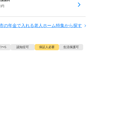
介護保険料
0
円
市の年金で入れる老人ホーム特集から探す
1〜5
認知症可
保証人必要
生活保護可