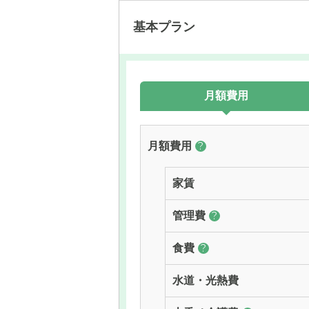
基本プラン
月額費用
月額費用
?
家賃
管理費
?
食費
?
水道・光熱費