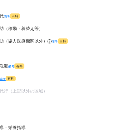
代
有料
備考
助（移動・着替え等）
助（協力医療機関以外）
有料
備考
?
洗濯
有料
備考
有料
備考
代行（上記以外の区域）
導・栄養指導