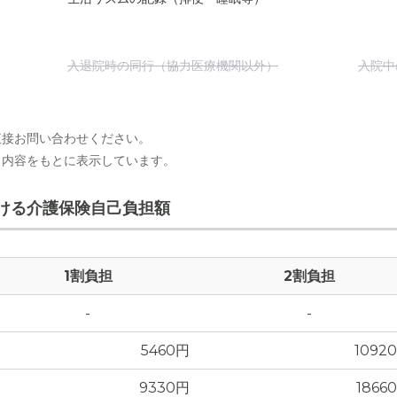
入退院時の同行（協力医療機関以外）
入院中
直接お問い合わせください。
出内容をもとに表示しています。
ける介護保険自己負担額
1割負担
2割負担
-
-
5460円
1092
9330円
1866