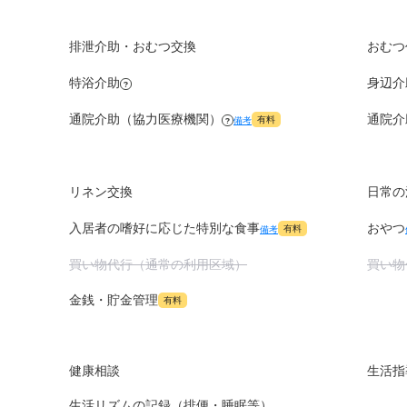
排泄介助・おむつ交換
おむつ
特浴介助
身辺介
?
通院介助（協力医療機関）
通院介
有料
備考
?
リネン交換
日常の
入居者の嗜好に応じた特別な食事
おやつ
有料
備考
買い物代行（通常の利用区域）
買い物
金銭・貯金管理
有料
健康相談
生活指
生活リズムの記録（排便・睡眠等）