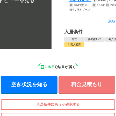
(入居金
0
円) + 
家
0
万円
管
0
万円
食
4.4
万円
他
2,00
個室 / 基本プラン
鳥取
入居条件
自立
要支援1〜2
要介護
引受人必要
LINE
で結果が届く
空き状況を知る
料金見積もり
入居条件にあうか確認する