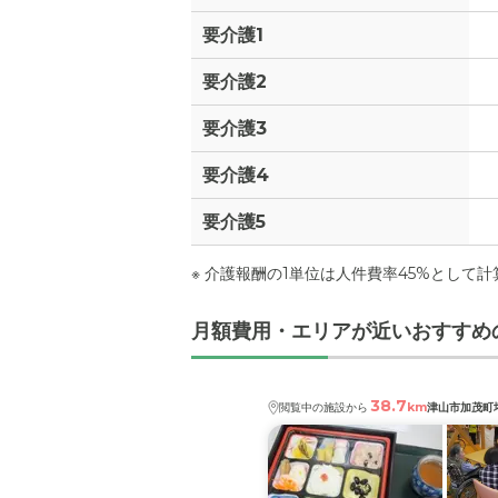
要介護1
要介護2
要介護3
要介護4
要介護5
※ 介護報酬の1単位は人件費率45%として
月額費用・エリアが近いおすすめ
38.7
km
閲覧中の施設から
津山市加茂町