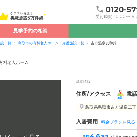
0120-57
ケアスル 介護は
受付時間 10:00〜19:
掲載施設5万件超
見学予約の相談
施設一覧
鳥取市の有料老人ホーム・介護施設一覧
吉方温泉友和苑
有料老人ホーム
基本情報
住所/アクセス
電
地図
鳥取県鳥取市吉方温泉二丁
入居費用
料金プランを見る
4.6
月額
万円