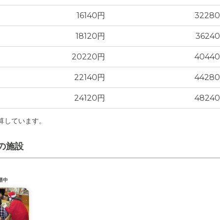
16140円
3228
18120円
3624
20220円
4044
22140円
4428
24120円
4824
計算しています。
の施設
塔中