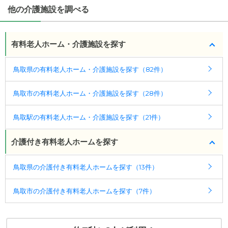
りです。
他の介護施設を調べる
・要介護度：要介護1、要介護2、要介護3、要介護
4、要介護5
有料老人ホーム・介護施設を探す
ケアスル 介護では詳細な
料金プラン
をご確認頂けま
す。詳しくは
こちら
。
鳥取県の有料老人ホーム・介護施設を探す（82件）
◎ケアスル 介護の3つの特徴
鳥取市の有料老人ホーム・介護施設を探す（28件）
・経験豊富な入居相談員が完全無料で施設探しをサ
ポート
鳥取駅の有料老人ホーム・介護施設を探す（21件）
入居相談：
0120-579-721
（無料）
受付時間：10：00～19：00
介護付き有料老人ホームを探す
・全国10000件の介護施設情報を掲載
鳥取県の介護付き有料老人ホームを探す（13件）
幅広い選択肢の中から、条件にあった施設を選ぶ
ことができます。
鳥取市の介護付き有料老人ホームを探す（7件）
・こだわりの条件や医療体制から施設を探せる
たとえば「カラオケ」「麻雀」が楽しめる施設、
「夫婦入居可」の施設、「看取り可」の施設など、