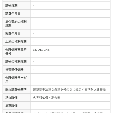
建物形態
-
建築年月日
-
居住契約の権利
-
形態
改築年月日
-
土地の権利形態
-
介護保険事業所
3170101343
番号
建物の権利形態
-
損害賠償保険
-
介護保険サービ
-
ス
耐火建築物基準
建築基準法第２条第９号の３に規定する準耐火建築物
消火設備
火災報知機・消火器
居室設備
-