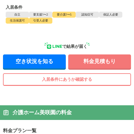
入居条件
自立
要支援1〜2
要介護1〜5
認知症可
保証人必要
生活保護可
引受人必要
LINE
で結果が届く
空き状況を知る
料金見積もり
入居条件にあうか確認する
介護ホーム美咲園の料金
料金プラン一覧