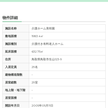
物件詳細
施設名称
介護ホーム美咲園
敷地面積
1983.4㎡
施設種別
介護付き有料老人ホーム
延床面積
632.75㎡
住所
鳥取県鳥取市生山123-9
入居定員
29名
建物構造階数
-
居室総数
29室
地上階・地下階
-
居室面積
-
開設年月日
2005年05月11日