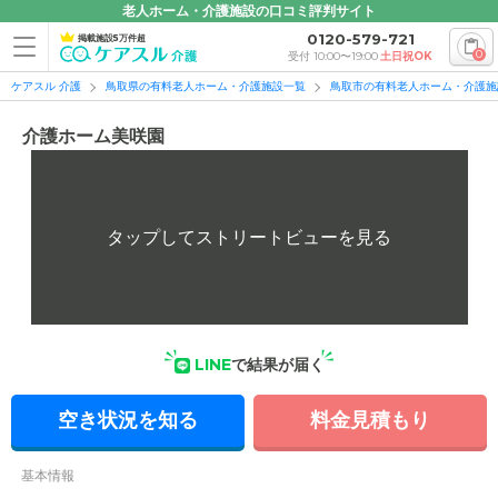
老人ホーム・介護施設の口コミ評判サイト
0120-579-721
掲載施設5万件超
0
受付 10:00〜19:00
土日祝OK
ケアスル 介護
鳥取県の有料老人ホーム・介護施設一覧
鳥取市の有料老人ホーム・介護施
介護ホーム美咲園
LINE
で結果が届く
空き状況を知る
料金見積もり
基本情報