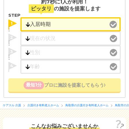
約7秒に1人が利用！
医療・看護体制から施設を探すこともできます。
ピッタリ
の施設を提案します
STEP
1
2
3
4
最短1分
プロに施設を提案してもらう
ケアスル 介護
介護付き有料老人ホーム
鳥取県の介護付き有料老人ホーム
鳥取市の
こんなお悩みございませんか