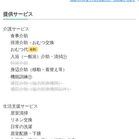
提供サービス
介護サービス
食事介助
排泄介助・おむつ交換
おむつ代
有料
入浴（一般浴）介助・清拭
?
特浴介助
身辺介助（移動・着替え等）
機能訓練
?
通院介助（協力医療機関）
通院介助（協力医療機関以外）
生活支援サービス
居室清掃
リネン交換
日常の洗濯
居室配膳・下膳