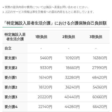
※ 実際の提供内容や費用については施設へ直接お問い合わせください。
※ 上記のサービス情報は厚生労働省への届出内容をもとに表示しています。
「特定施設入居者生活介護」における介護保険自己負担額
特定施設入居
1割負担
2割負担
3割負担
者生活介護
自立
-
-
-
要支援1
5460円
10920円
16380円
要支援2
9330円
18660円
27990円
要介護1
16140円
32280円
48420円
要介護2
18120円
36240円
54360円
要介護3
20220円
40440円
60660円
要介護4
22140円
44280円
66420円