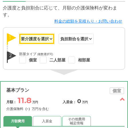
介護度と負担割合に応じて、月額の介護保険料が変わま
す。
料金の総額を見積もり・お問い合わせ
1
部屋タイプ
(複数選択可)
2
個室
二人部屋
相部屋
基本プラン
個室
11.8
0
月額：
入居金：
万円
万円
介護保険料
（-）
万円を含む
その他費用
月額費用
入居金
補足情報