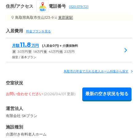
住所/アクセス
電話番号
0120-579-721
地図
鳥取県鳥取市生山123-9
東郡家駅
入居費用
料金プランを見る
11.8
月額
万円
(入居金
0
円) + 介護保険料
家
3.0
万円
管
1.8
万円
食
4.5
万円
他
2.5
万円
個室 / 基本プラン
鳥取市の年金で入れる老人ホーム特集から探す
空室状況
最新の空き状況を知る
お問い合わせください
(2026/04/01 更新)
運営法人
有限会社 SKプラン
施設種別
介護付き有料老人ホーム