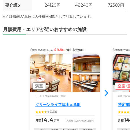
要介護5
24120円
48240円
72360円
※ 介護報酬の1単位は人件費率45%として計算しています。
月額費用・エリアが近いおすすめの施設
49.9
津山市元魚町
閲覧中の施設から
km
閲覧中の施
満室
空室1
サービス付き高齢者向け住宅
介護付き有
グリーンライフ津山元魚町
特定施
3.36
14.4
14
月額
万円
月額
(入居金
15
万円
+介護保険料)
自立
要支援1・2
要介護1〜5
認知症可
自立