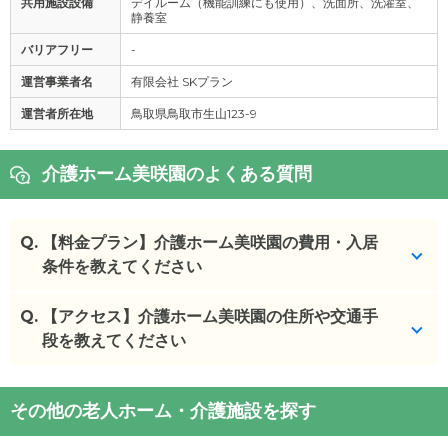
共用施設設備
デイルーム（機能訓練にも使用）、洗面所、洗濯室、
静養室
バリアフリー
-
運営事業者名
有限会社 SKプラン
運営者所在地
鳥取県鳥取市生山123-9
介護ホーム美咲園のよくある質問
Q.
【料金プラン】介護ホーム美咲園の費用・入居
条件を教えてください
Q.
介護ホーム美咲園
【アクセス】介護ホーム美咲園の住所や交通手
の入居金・月額料金は次のとおり
です。
段を教えてください
・初期費用が
0
万円
・月額費用が
11.8
万円
介護ホーム美咲園
の
交通アクセス
その他の老人ホーム・介護施設を探す
・
住所：
鳥取県
鳥取市
生山123-9
介護ホーム美咲園
の対応可能な入居条件は次のとお
・
最寄り駅：