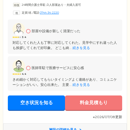
24時間介護士常駐
/
2人部屋あり・夫婦入居可
定員1名
/
電話
0744-34-2220
部屋や設備が新しく清潔だった
3.4
対応してくれた人も丁寧に対応してくれた。見学中にすれ違った人
も挨拶してくれて好印象。 どこも綺...
続きを見る
医師常駐で医療サービスに安心感
4.4
きめ細かく対応してもらいタイミングよく連絡があり、コミュニケ
ーションがいい。安心出来た。 主要...
続きを見る
空き状況を知る
料金見積もり
※2026/07/08更新
施設の詳細を見る