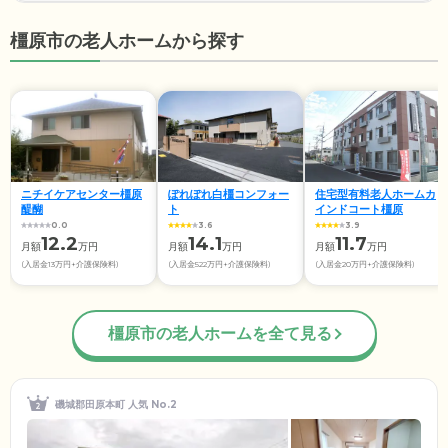
橿原市の老人ホームから探す
ニチイケアセンター橿原
ぽれぽれ白橿コンフォー
住宅型有料老人ホームカ
醍醐
ト
インドコート橿原
0.0
3.6
3.9
12.2
14.1
11.7
月額
万円
月額
万円
月額
万円
(入居金13万円+介護保険料)
(入居金522万円+介護保険料)
(入居金20万円+介護保険料)
橿原市の老人ホームを全て見る
磯城郡田原本町 人気 No.2