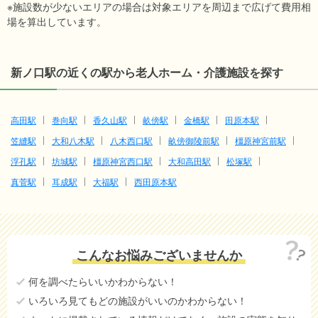
※施設数が少ないエリアの場合は対象エリアを周辺まで広げて費用相
場を算出しています。
新ノ口駅の近くの駅から老人ホーム・介護施設を探す
高田駅
巻向駅
香久山駅
畝傍駅
金橋駅
田原本駅
笠縫駅
大和八木駅
八木西口駅
畝傍御陵前駅
橿原神宮前駅
浮孔駅
坊城駅
橿原神宮西口駅
大和高田駅
松塚駅
真菅駅
耳成駅
大福駅
西田原本駅
こんなお悩みございませんか
何を調べたらいいかわからない！
いろいろ見てもどの施設がいいのかわからない！