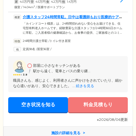
家
4.0
万円
管
4.5
万円
食
4.2
万円
他
1.4
万円
2
個室 / 14.04m
/ 医療サポートプラン
介護スタッフ24時間常駐。日中は看護師もおり医療的ケア
も行えます
「カインドコート橿原」は、24時間切れめない安心をお届けできる、住
宅型有料老人ホームです。経験豊富な介護スタッフが24時間365日ホーム
に常駐。ご入居者様の健康確認から、お食事の提供、ご家族様とのコミ
ュニケーションまで、幅広いサービスで日常生活をサポートします。日
24時間介護士常駐
/
トイレ付き居室
中は看護師もおり、健康管理や医療的ケアにも対応。バルーン・在宅酸
素・床ずれ・ストーマ・バルーン・ペースメーカーが必要な方もご入居
定員38名
/
居室36室
/
可能です。近隣の医療機関とも連携。月2回、内科の往診もございます。
毎日、昼食前にはみなさまで嚥下体操と軽い運動を実施。いつまでも健
康なこころとからだ作りに、しっかりと力を入れています。
部屋に小さなキッチンがある
駅から遠く、電車とバスの乗り継...
3.8
職員さんも、感じよく、利用者さんに声かけをされていたり、細か
な心遣いがあり、安心できました。 ...
続きを見る
空き状況を知る
料金見積もり
※2026/08/06更新
施設の詳細を見る