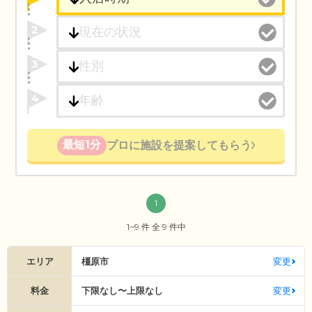
2
3
4
最短1分
プロに施設を提案してもらう
1
1~9 件 全 9 件中
エリア
橿原市
変更
料金
下限なし〜上限なし
変更