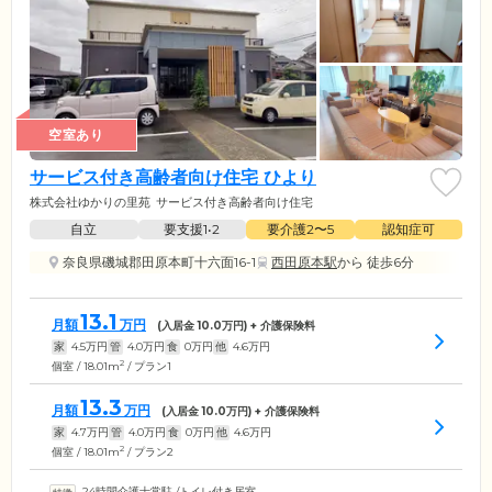
空室あり
サービス付き高齢者向け住宅 ひより
株式会社ゆかりの里苑
サービス付き高齢者向け住宅
自立
要支援1•2
要介護2〜5
認知症可
奈良県磯城郡田原本町十六面16-1
西田原本駅
から 徒歩6分
13.1
月額
万円
(入居金
10.0
万円) + 介護保険料
家
4.5
万円
管
4.0
万円
食
0
万円
他
4.6
万円
2
個室 / 18.01m
/ プラン1
13.3
月額
万円
(入居金
10.0
万円) + 介護保険料
家
4.7
万円
管
4.0
万円
食
0
万円
他
4.6
万円
2
個室 / 18.01m
/ プラン2
24時間介護士常駐
/
トイレ付き居室