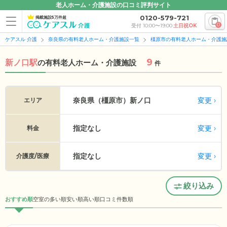
老人ホーム・介護施設の口コミ評判サイト
0120-579-721
掲載施設5万件超
0
受付 10:00〜19:00
土日祝OK
ケアスル 介護
奈良県の有料老人ホーム・介護施設一覧
橿原市の有料老人ホーム・介護施
9
新ノ口駅
の
有料老人ホーム・介護施設
件
変更
奈良県（橿原市）
新ノ口
エリア
指定なし
変更
料金
指定なし
変更
介護度/医療
絞り込み
おすすめ順
空室の多い順
安い順
高い順
口コミ件数順