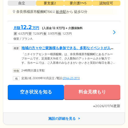
自立
要支援2
要介護1〜5
認知症可
奈良県橿原市醍醐町156
畝傍駅
から 徒歩12分
12.2
月額
万円
(入居金
12.9
万円) + 介護保険料
家
6.5
万円
管
7,230
円
食
3.9
万円
他
1.2
万円
個室 / プランA
地域の方々やご家族様も参加できる、多彩なイベントが人気
です
「ニチイケアセンター橿原醍醐」は、奈良県橿原市醍醐町にあるグルー
プホームです。定員最大18名で、少人数制のアットホームさが魅力で
す。当ホームでは、ご入居者のみなさまがいきいきと笑顔の毎日を過ご
せるよう、定期的にさまざまなレクリエーションやイベントを実施して
24時間介護士常駐
います。囲碁や将棋、手芸といった趣味や嗜好を活かした楽しみ活動を
はじめ、季節ごとのイベントも開催。外部の方を招いたイベントも好評
定員2名
/
2009年10月設立
/
電話
0744-21-3711
で、毎月恒例の「健康セミナー」では、地域の方々やご家族様に参加し
ていただき、ゲームや体操などのアクティビティをとおして、交流を深
めています。
空き状況を知る
料金見積もり
※2026/07/16更新
施設の詳細を見る