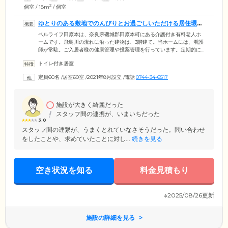
2
個室 / 18m
/ 個室
ゆとりのある敷地でのんびりとお過ごしいただける居住環境
です
ベルライフ田原本は、奈良県磯城郡田原本町にある介護付き有料老人ホ
ームです。飛鳥川の流れに沿った建物は、3階建て。当ホームには、看護
師が常駐。ご入居者様の健康管理や投薬管理を行っています。定期的に
主治医による訪問診療も実施しており、医療体制が整っています。ま
トイレ付き居室
た、ご入居者様の居室は完全個室をご用意。クローゼット付きで衣類の
収納も便利です。さらに、1階には食堂、2・3階には談話コーナー、各フ
定員60名
/
居室60室
/
2021年8月設立
/
電話
0744-34-6517
ロアに機械浴室を含む浴室などの共用スペースを設置。全体的にゆとり
のある敷地のため、広々した安心の環境で、のびのびとお過ごしいただ
けます。
施設が大きく綺麗だった
スタッフ間の連携が、いまいちだった
3.0
スタッフ間の連繋が、うまくとれていなさそうだった。問い合わせ
をしたことや、求めていたことに対し...
続きを見る
空き状況を知る
料金見積もり
※2025/08/26更新
施設の詳細を見る