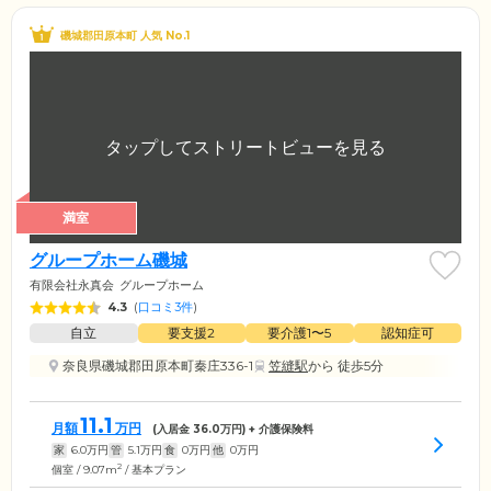
磯城郡田原本町 人気 No.1
満室
グループホーム磯城
有限会社永真会
グループホーム
4.3
(
口コミ3件
)
自立
要支援2
要介護1〜5
認知症可
奈良県磯城郡田原本町秦庄336-1
笠縫駅
から 徒歩5分
11.1
月額
万円
(入居金
36.0
万円) + 介護保険料
家
6.0
万円
管
5.1
万円
食
0
万円
他
0
万円
2
個室 / 9.07m
/ 基本プラン