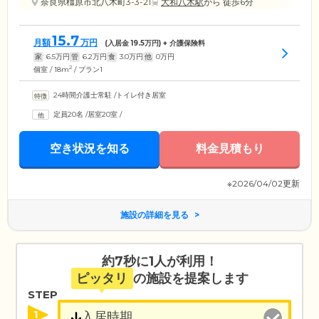
奈良県橿原市北八木町3-3-21
大和八木駅
から 徒歩6分
15.7
月額
万円
(入居金
19.5
万円) + 介護保険料
家
6.5
万円
管
6.2
万円
食
3.0
万円
他
0
万円
2
個室 / 18m
/ プラン1
24時間介護士常駐
/
トイレ付き居室
定員20名
/
居室20室
/
空き状況を知る
料金見積もり
※2026/04/02更新
施設の詳細を見る
約7秒に1人が利用！
ピッタリ
の施設を提案します
STEP
1