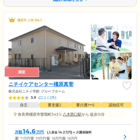
橿原市 人気 No.1
満室
ニチイケアセンター橿原真菅
株式会社ニチイ学館
グループホーム
3.9
(
口コミ2件
)
自立
要支援2
要介護1〜5
認知症可
奈良県橿原市曽我町343
八木西口駅
から 徒歩12分
14.6
月額
万円
(入居金
14.2
万円) + 介護保険料
家
7.1
万円
管
3.9
万円
食
1.8
万円
他
1.8
万円