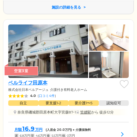
施設の詳細を見る
空室3室
ベルライフ田原本
株式会社日本ベルアージュ
介護付き有料老人ホーム
4.0
(
口コミ4件
)
自立
要支援1•2
要介護1〜5
認知症可
奈良県磯城郡田原本町大字宮森87-1
笠縫駅
から 徒歩12分
16.9
月額
万円
(入居金
20.0
万円) + 介護保険料
家
6.8
万円
管
4.6
万円
食
5.5
万円
他
0
万円