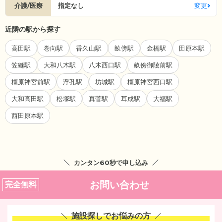
介護/医療
指定なし
変更
近隣の駅から探す
高田駅
巻向駅
香久山駅
畝傍駅
金橋駅
田原本駅
笠縫駅
大和八木駅
八木西口駅
畝傍御陵前駅
橿原神宮前駅
浮孔駅
坊城駅
橿原神宮西口駅
大和高田駅
松塚駅
真菅駅
耳成駅
大福駅
西田原本駅
カンタン60秒で申し込み
お問い合わせ
完全無料
施設探しでお悩みの方