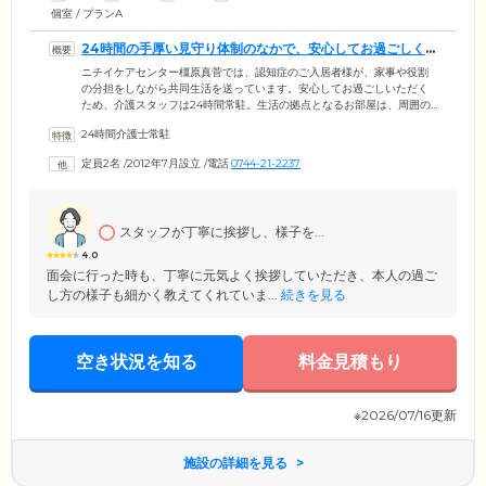
個室 / プランA
24時間の手厚い見守り体制のなかで、安心してお過ごしく
ださい
ニチイケアセンター橿原真菅では、認知症のご入居者様が、家事や役割
の分担をしながら共同生活を送っています。安心してお過ごしいただく
ため、介護スタッフは24時間常駐。生活の拠点となるお部屋は、周囲の
目を気にせずくつろげる個室をご用意しました。共有スペースであるリ
24時間介護士常駐
ビング兼食堂は、みなさまが自然と集えるよう余裕のある空間を確保。
おしゃべりや趣味など、思い思いの楽しいひとときをお過ごしくださ
定員2名
/
2012年7月設立
/
電話
0744-21-2237
い。お食事は旬の食材を使用したメニューを1日3食ご提供しています。
入浴はおひとりで入ることが難しい方のため、二方向からの介助が行え
るユニットバスを設置。介護度が上がっても快適に清潔を保っていただ
けます。
スタッフが丁寧に挨拶し、様子を...
4.0
面会に行った時も、丁寧に元気よく挨拶していただき、本人の過ご
し方の様子も細かく教えてくれていま...
続きを見る
空き状況を知る
料金見積もり
※2026/07/16更新
施設の詳細を見る