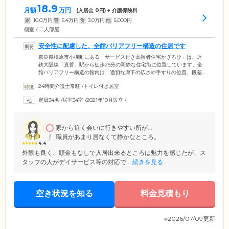
18.9
月額
万円
(入居金
0
円) + 介護保険料
家
10.0
万円
管
5.4
万円
食
3.0
万円
他
5,000
円
個室 / 二人部屋
安全性に配慮した、全館バリアフリー構造の住居です
奈良県橿原市小槻町にある「サービス付き高齢者住宅かぎろひ」は、近
鉄大阪線「真菅」駅から徒歩25分の閑静な住宅街に位置しています。全
館バリアフリー構造の館内は、適切な廊下の広さや手すりの位置、段差
のない生活動線など、ご入居のみなさまの安全性に配慮したつくりにな
24時間介護士常駐
/
トイレ付き居室
っています。ご入居者様の生活拠点となるお部屋は全室個室となってお
りますので、お体の状況に応じてポータブルトイレをお持ち込みいただ
定員34名
/
居室34室
/
2021年10月設立
/
いたり、据え置き式の手すりを追加で設置することも可能。ご入居後に
必要になった場合には、スタッフまでお気軽にご相談ください。
家から近く会いに行きやすい所が...
職員があまり居なくて静かなところ。
4.4
外観も良く、頭金もなしで入居出来るところは魅力を感じたが、ス
タッフの人がデイサービス等の対応で...
続きを見る
空き状況を知る
料金見積もり
※2026/07/09更新