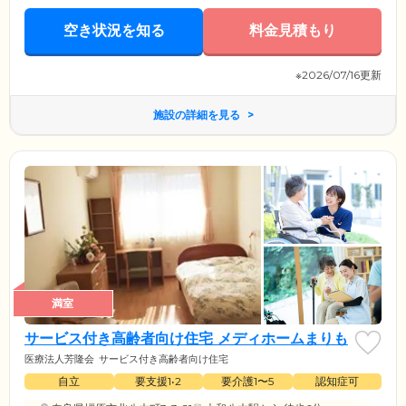
空き状況を知る
料金見積もり
※2026/07/16更新
施設の詳細を見る
満室
サービス付き高齢者向け住宅 メディホームまりも
医療法人芳隆会
サービス付き高齢者向け住宅
自立
要支援1•2
要介護1〜5
認知症可