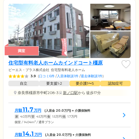
満室
住宅型有料老人ホームカインドコート橿原
ピーエス・プラス株式会社
住宅型有料老人ホーム
3.9
(
口コミ6件
/
入居体験談1件
/
退去体験談1件
)
自立
要支援1•2
要介護1〜5
認知症可
奈良県橿原市中町208-3
新ノ口駅
から 徒歩17分
11.7
月額
万円
(入居金
20.0
万円) + 介護保険料
家
4.0
万円
管
4.5
万円
食
1.5
万円
他
1.7
万円
2
個室 / 14.04m
/ 通常プラン
14.1
月額
万円
(入居金
20.0
万円) + 介護保険料