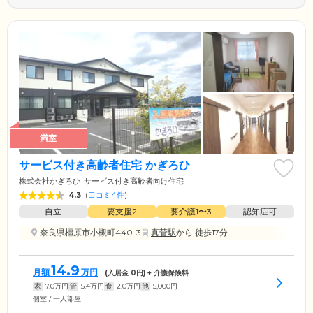
満室
サービス付き高齢者住宅 かぎろひ
株式会社かぎろひ
サービス付き高齢者向け住宅
4.3
(
口コミ4件
)
自立
要支援2
要介護1〜3
認知症可
奈良県橿原市小槻町440-3
真菅駅
から 徒歩17分
14.9
月額
万円
(入居金
0
円) + 介護保険料
家
7.0
万円
管
5.4
万円
食
2.0
万円
他
5,000
円
個室 / 一人部屋