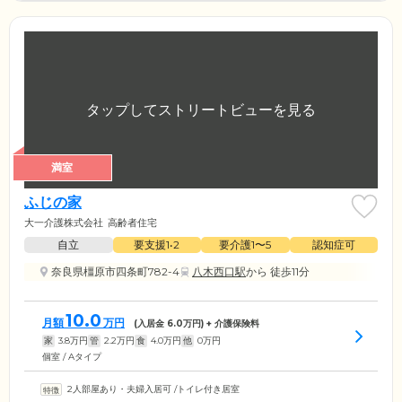
満室
ふじの家
大一介護株式会社
高齢者住宅
自立
要支援1•2
要介護1〜5
認知症可
奈良県橿原市四条町782-4
八木西口駅
から 徒歩11分
10.0
月額
万円
(入居金
6.0
万円) + 介護保険料
家
3.8
万円
管
2.2
万円
食
4.0
万円
他
0
万円
個室 / Aタイプ
2人部屋あり・夫婦入居可
/
トイレ付き居室