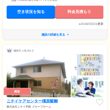
空き状況を知る
料金見積もり
※2026/03/24更新
施設の詳細を見る
橿原市 人気 No.2
満室
ニチイケアセンター橿原醍醐
株式会社ニチイ学館
グループホーム