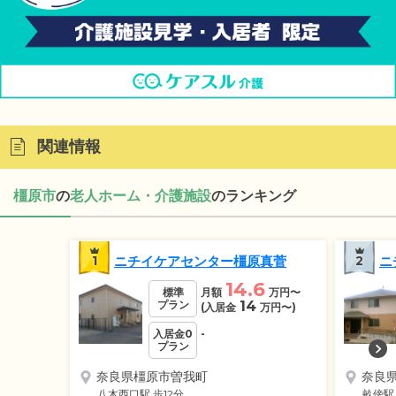
関連情報
橿原市
の
老人ホーム・介護施設
のランキング
1
ニチイケアセンター橿原真菅
2
ニ
14.6
標準
月額
万円
〜
プラン
14
(入居金
万円
〜)
入居金0
-
プラン
奈良県橿原市曽我町
奈良
八木西口駅
歩12分
畝傍駅