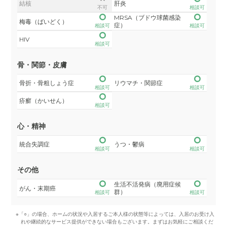
結核
肝炎
不可
相談可
MRSA（ブドウ球菌感染
梅毒（ばいどく）
症）
相談可
相談可
HIV
相談可
骨・関節・皮膚
骨折・骨粗しょう症
リウマチ・関節症
相談可
相談可
疥癬（かいせん）
相談可
心・精神
統合失調症
うつ・鬱病
相談可
相談可
その他
生活不活発病（廃用症候
がん・末期癌
群）
相談可
相談可
※「○」の場合、ホームの状況や入居するご本人様の状態等によっては、入居のお受け入
れや継続的なサービス提供ができない場合もございます。まずはお気軽にご相談くだ