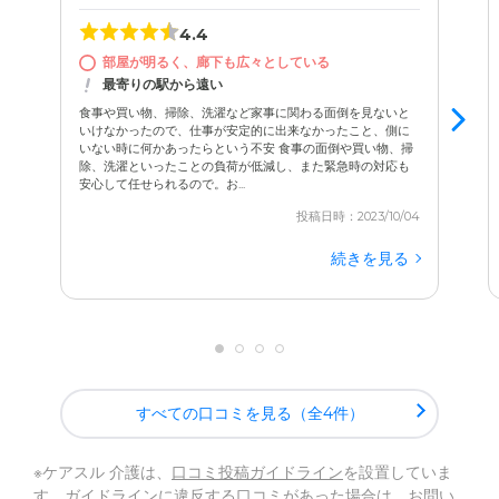
4.4
部屋が明るく、廊下も広々としている
最寄りの駅から遠い
食事や買い物、掃除、洗濯など家事に関わる面倒を見ないと
いけなかったので、仕事が安定的に出来なかったこと、側に
いない時に何かあったらという不安 食事の面倒や買い物、掃
除、洗濯といったことの負荷が低減し、また緊急時の対応も
安心して任せられるので。お...
投稿日時：2023/10/04
続きを見る
すべての口コミを見る（全4件）
※ケアスル 介護は、
口コミ投稿ガイドライン
を設置していま
す。ガイドラインに違反する口コミがあった場合は、お問い