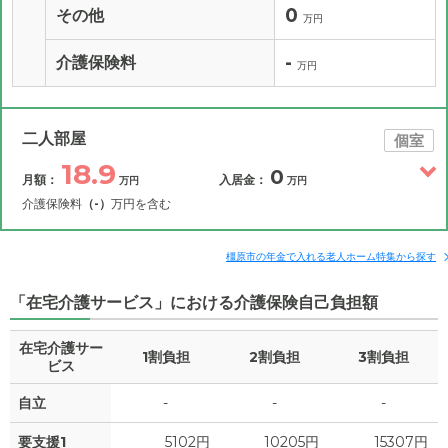
0
その他
万円
-
介護保険料
万円
二人部屋
個室
18.9
0
月額：
入居金：
万円
万円
介護保険料
（-）
万円を含む
その他費用
月額費用
入居金
補足情報
橿原市の年金で入れる老人ホーム特集から探す
「在宅介護サービス」における介護保険自己負担額
18.9
月額費用
?
万円
在宅介護サー
1割負担
2割負担
3割負担
10
家賃
ビス
万円
自立
-
-
-
5.4
管理費
?
万円
要支援1
5102円
10205円
15307円