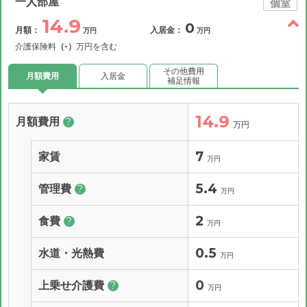
一人部屋
個室
14.9
0
月額：
入居金：
万円
万円
介護保険料
（-）
万円を含む
その他費用
月額費用
入居金
補足情報
14.9
月額費用
?
万円
7
家賃
万円
5.4
管理費
?
万円
2
食費
?
万円
0.5
水道・光熱費
万円
0
上乗せ介護費
?
万円