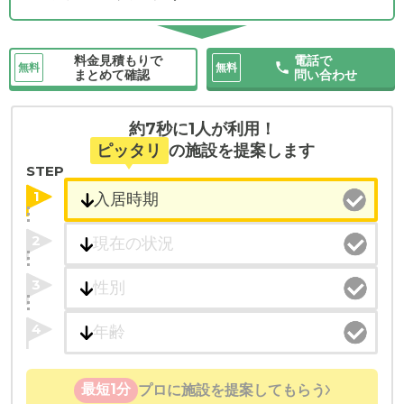
料金見積もりで
電話で
無料
無料
まとめて確認
問い合わせ
約7秒に1人が利用！
ピッタリ
の施設を提案します
STEP
1
2
3
4
最短1分
プロに施設を提案してもらう