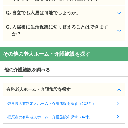
(回答者: 施設担当者,回答日: 2024/03/13)
Q.
特にありません。
自立でも入居は可能でしょうか。
(回答者: 施設担当者,回答日: 2024/03/13)
Q.
いいえ、できません。要支援1以上で入居可能です。
入居後に生活保護に切り替えることはできます
か？
(回答者: 施設担当者,回答日: 2024/03/13)
施設のご利用料金が生活保護の対象外となるため、
その他の老人ホーム・介護施設を探す
生活保護の方の受け入れ自体をしておりません。
(回答者: 施設担当者,回答日: 2024/03/13)
他の介護施設を調べる
有料老人ホーム・介護施設を探す
奈良県の有料老人ホーム・介護施設を探す（203件）
橿原市の有料老人ホーム・介護施設を探す（14件）