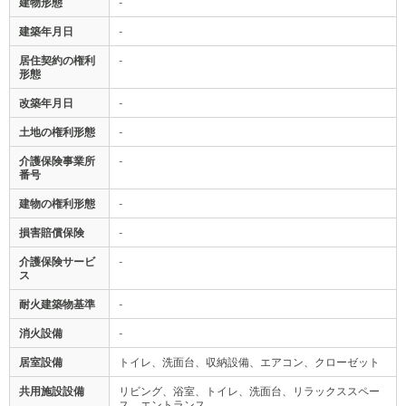
建物形態
-
建築年月日
-
居住契約の権利
-
形態
改築年月日
-
土地の権利形態
-
介護保険事業所
-
番号
建物の権利形態
-
損害賠償保険
-
介護保険サービ
-
ス
耐火建築物基準
-
消火設備
-
居室設備
トイレ、洗面台、収納設備、エアコン、クローゼット
共用施設設備
リビング、浴室、トイレ、洗面台、リラックススペー
ス、エントランス