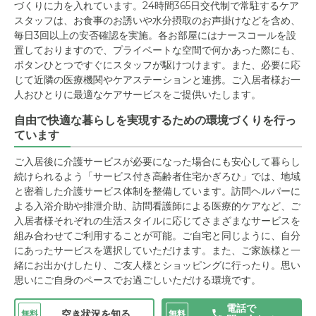
づくりに力を入れています。24時間365日交代制で常駐するケア
スタッフは、お食事のお誘いや水分摂取のお声掛けなどを含め、
毎日3回以上の安否確認を実施。各お部屋にはナースコールを設
置しておりますので、プライベートな空間で何かあった際にも、
ボタンひとつですぐにスタッフが駆けつけます。また、必要に応
じて近隣の医療機関やケアステーションと連携。ご入居者様お一
人おひとりに最適なケアサービスをご提供いたします。
自由で快適な暮らしを実現するための環境づくりを行っ
ています
ご入居後に介護サービスが必要になった場合にも安心して暮らし
続けられるよう「サービス付き高齢者住宅かぎろひ」では、地域
と密着した介護サービス体制を整備しています。訪問ヘルパーに
よる入浴介助や排泄介助、訪問看護師による医療的ケアなど、ご
入居者様それぞれの生活スタイルに応じてさまざまなサービスを
組み合わせてご利用することが可能。ご自宅と同じように、自分
にあったサービスを選択していただけます。また、ご家族様と一
緒にお出かけしたり、ご友人様とショッピングに行ったり。思い
思いにご自身のペースでお過ごしいただける環境です。
電話で
空き状況を知る
無料
無料