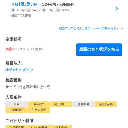
18.9
月額
万円
(入居金
0
円) + 介護保険料
家
10.0
万円
管
5.4
万円
食
3.0
万円
他
5,000
円
個室 / 二人部屋
橿原市の年金で入れる老人ホーム特集から探す
空室状況
最新の空き状況を知る
満室
(2026/07/09 更新)
運営法人
株式会社かぎろひ
施設種別
サービス付き高齢者向け住宅
入居条件
自立
要支援2
要介護1〜3
認知症可
保証人必要
生活保護可
引受人必要
こだわり・特徴
24時間介護
トイレ有居室
外出自由