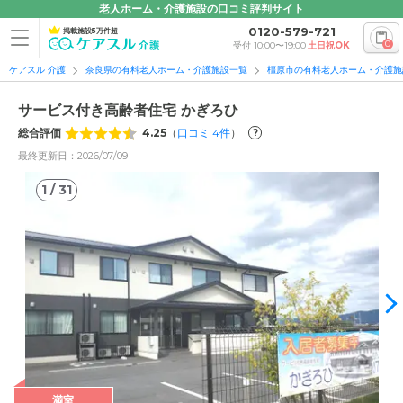
老人ホーム・介護施設の口コミ評判サイト
0120-579-721
掲載施設5万件超
0
受付 10:00〜19:00
土日祝OK
ケアスル 介護
奈良県の有料老人ホーム・介護施設一覧
橿原市の有料老人ホーム・介護施
サービス付き高齢者住宅 かぎろひ
総合評価
4.25
（
口コミ
4
件
）
?
最終更新日：2026/07/09
1
/
31
1
/
31
満室