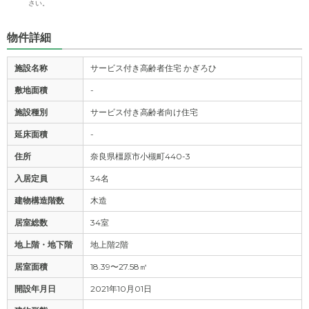
さい。
物件詳細
施設名称
サービス付き高齢者住宅 かぎろひ
敷地面積
-
施設種別
サービス付き高齢者向け住宅
延床面積
-
住所
奈良県橿原市小槻町440-3
入居定員
34名
建物構造階数
木造
居室総数
34室
地上階・地下階
地上階2階
居室面積
18.39〜27.58㎡
開設年月日
2021年10月01日