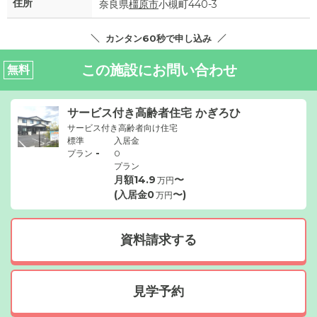
住所
奈良県
橿原市
小槻町440-3
カンタン60秒で申し込み
この施設にお問い合わせ
無料
サービス付き高齢者住宅 かぎろひ
サービス付き高齢者向け住宅
標準
入居金
-
プラン
0
プラン
月額
14.9
〜
万円
(入居金
0
〜)
万円
資料請求する
見学予約