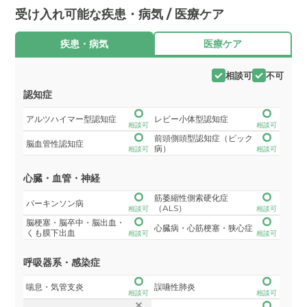
受け入れ可能な疾患・病気 / 医療ケア
疾患・病気
医療ケア
相談可
不可
認知症
アルツハイマー型認知症
レビー小体型認知症
相談可
相談可
前頭側頭型認知症（ピック
脳血管性認知症
病）
相談可
相談可
心臓・血管・神経
筋萎縮性側索硬化症
パーキンソン病
（ALS）
相談可
相談可
脳梗塞・脳卒中・脳出血・
心臓病・心筋梗塞・狭心症
くも膜下出血
相談可
相談可
呼吸器系・感染症
喘息・気管支炎
誤嚥性肺炎
相談可
相談可