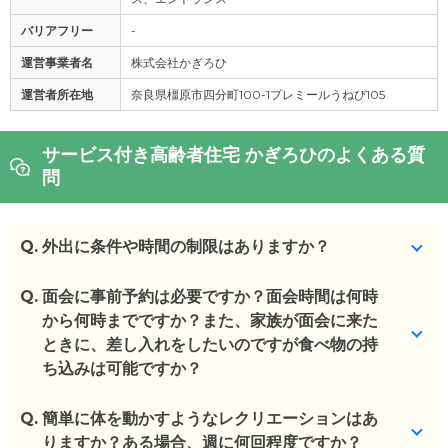
バリアフリー
-
運営事業者名
株式会社かぎろひ
運営者所在地
奈良県橿原市四分町100-1プレミールうねび105
サービス付き高齢者住宅 かぎろひのよくある質
問
Q.
外出に条件や時間の制限はありますか？
Q.
事前申請があれば、ご家族同伴で外出可能です。
面会に事前予約は必要ですか？面会時間は何時
から何時までですか？また、家族が面会に来た
(回答者: 施設担当者,回答日: 2024/03/13)
ときに、差し入れをしたいのですが食べ物の持
ち込みは可能ですか？
Q.
事前連絡をして頂くとスムーズです。9:00～17:00
簡単に体を動かすようなレクリエーションはあ
の間で面会可能です。
りますか？ある場合、週に何回程度ですか？