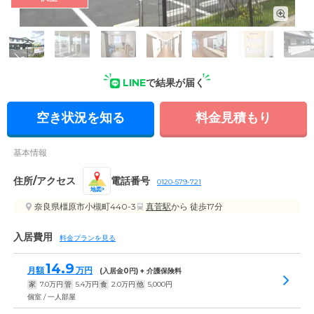
外観の写真
LINE
で結果が届く
空き状況を知る
料金見積もり
基本情報
住所/アクセス
電話番号
0120-579-721
地図
奈良県橿原市小槻町440-3
真菅駅
から 徒歩17分
入居費用
料金プランを見る
14.9
月額
万円
(入居金
0
円) + 介護保険料
家
7.0
万円
管
5.4
万円
食
2.0
万円
他
5,000
円
個室 / 一人部屋