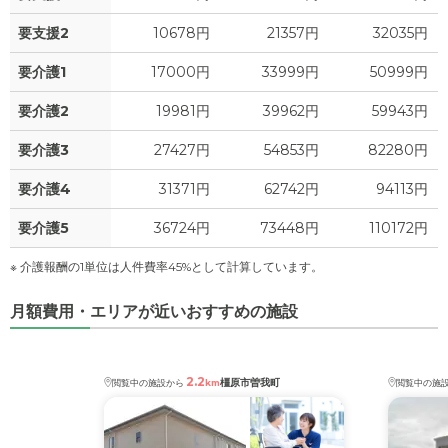
3
食費
?
万円
要支援2
10678円
21357円
32035円
0.5
水道・光熱費
万円
要介護1
17000円
33999円
50999円
0
上乗せ介護費
?
万円
要介護2
19981円
39962円
59943円
0
要介護3
27427円
54853円
82280円
その他
万円
要介護4
31371円
62742円
94113円
-
介護保険料
万円
要介護5
36724円
73448円
110172円
※ 介護報酬の1単位は人件費率45%として計算しています。
月額費用・エリアが近いおすすめの施設
2.2
橿原市曽我町
閲覧中の施設から
km
閲覧中の施