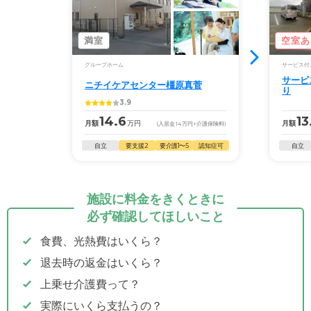
満室
空室あ
グループホーム
サービス付
サービ
ニチイケアセンター橿原真菅
り
3.9
14.6
13
月額
万円
月額
(入居金
14
万円
+介護保険料)
自立
要支援2
要介護1〜5
認知症可
自立
施設に料金をきくときに
必ず確認してほしいこと
食費、光熱費はいくら？
退去時の返金はいくら？
上乗せ介護費って？
実際にいくら支払うの？