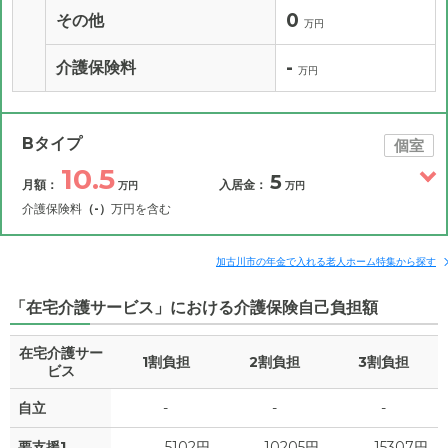
0
その他
万円
-
介護保険料
万円
Bタイプ
個室
10.5
5
月額：
入居金：
万円
万円
介護保険料
（-）
万円を含む
その他費用
月額費用
入居金
補足情報
加古川市の年金で入れる老人ホーム特集から探す
「在宅介護サービス」における介護保険自己負担額
10.5
月額費用
?
万円
在宅介護サー
1割負担
2割負担
3割負担
4.3
家賃
ビス
万円
自立
-
-
-
1.2
管理費
?
万円
要支援1
5102円
10205円
15307円