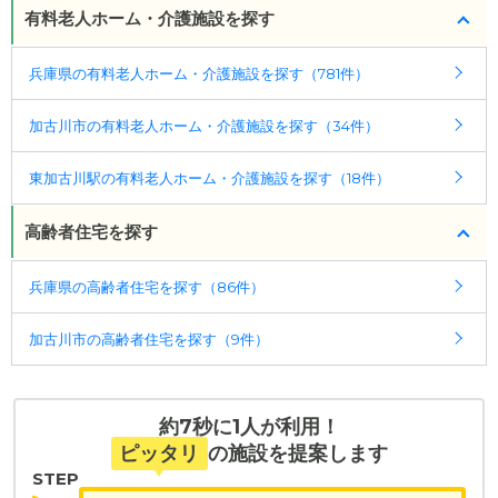
・認知症：受け入れ可
有料老人ホーム・介護施設を探す
ケアスル 介護では詳細な
料金プラン
をご確認頂けま
兵庫県の有料老人ホーム・介護施設を探す（781件）
す。詳しくは
こちら
。
加古川市の有料老人ホーム・介護施設を探す（34件）
◎ケアスル 介護の3つの特徴
・経験豊富な入居相談員が完全無料で施設探しをサ
東加古川駅の有料老人ホーム・介護施設を探す（18件）
ポート
入居相談：
0120-579-721
（無料）
高齢者住宅を探す
受付時間：10：00～19：00
兵庫県の高齢者住宅を探す（86件）
・全国10000件の介護施設情報を掲載
幅広い選択肢の中から、条件にあった施設を選ぶ
加古川市の高齢者住宅を探す（9件）
ことができます。
・こだわりの条件や医療体制から施設を探せる
たとえば「カラオケ」「麻雀」が楽しめる施設、
約7秒に1人が利用！
「夫婦入居可」の施設、「看取り可」の施設など、
ピッタリ
の施設を提案します
医療・看護体制から施設を探すこともできます。
STEP