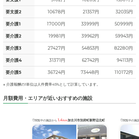
4
食費
?
万円
要支援2
10678円
21357円
32035円
1.0
水道・光熱費
万円
要介護1
17000円
33999円
50999円
0
上乗せ介護費
?
万円
要介護2
19981円
39962円
59943円
0
要介護3
27427円
54853円
82280円
その他
万円
要介護4
31371円
62742円
94113円
-
介護保険料
万円
要介護5
36724円
73448円
110172円
※ 介護報酬の1単位は人件費率45%として計算しています。
月額費用・エリアが近いおすすめの施設
1.4
加古川市別府町新野辺北町
閲覧中の施設から
km
閲覧中の施