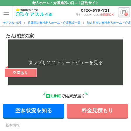
老人ホーム・介護施設の口コミ評判サイト
0120-579-721
掲載施設5万件超
0
受付 10:00〜19:00
土日祝OK
ケアスル 介護
兵庫県の有料老人ホーム・介護施設一覧
加古川市の有料老人ホーム・介護
たんぽぽの家
空室あり
LINE
で結果が届く
空き状況を知る
料金見積もり
基本情報