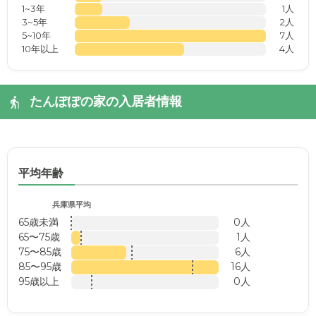
1~3年
1人
3~5年
2人
5~10年
7人
10年以上
4人
たんぽぽの家の入居者情報
平均年齢
兵庫県平均
65歳未満
0人
65〜75歳
1人
75〜85歳
6人
85〜95歳
16人
95歳以上
0人