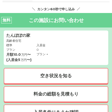
カンタン60秒で申し込み
この施設にお問い合わせ
無料
たんぽぽの家
高齢者住宅
標準
入居金
プラン
0
-
月額
10.0
〜
プラン
万円
(入居金
5
〜)
万円
空き状況を知る
料金の総額を見積もり