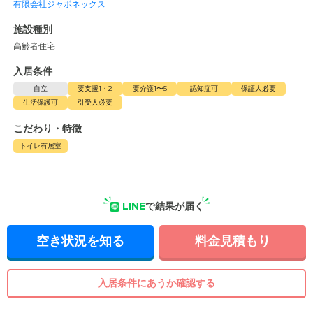
有限会社ジャポネックス
施設種別
高齢者住宅
入居条件
自立
要支援1・2
要介護1〜5
認知症可
保証人必要
生活保護可
引受人必要
こだわり・特徴
トイレ有居室
LINE
で結果が届く
空き状況を知る
料金見積もり
入居条件にあうか確認する