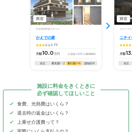
満室
満室
住宅型有料老人ホーム
グループホ
かえでの家
ニチイ
2.73
10.0
13
月額
万円
月額
(入居金
5
万円
+介護保険料)
自立
要支援1・2
要介護2〜5
認知症可
自立
施設に料金をきくときに
必ず確認してほしいこと
食費、光熱費はいくら？
退去時の返金はいくら？
上乗せ介護費って？
実際にいくら支払うの？