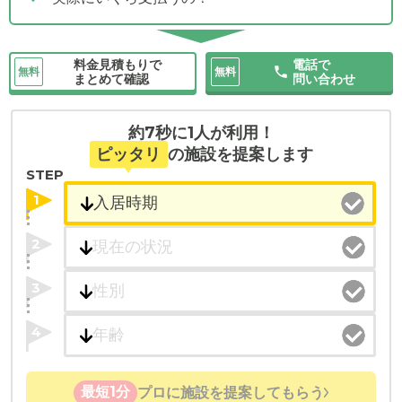
料金見積もりで
電話で
無料
無料
まとめて確認
問い合わせ
約7秒に1人が利用！
ピッタリ
の施設を提案します
STEP
1
2
3
4
最短1分
プロに施設を提案してもらう