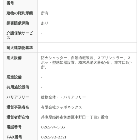
番号
建物の権利形態
所有
損害賠償保険
あり
介護保険サービ
-
ス
耐火建築物基準
-
消火設備
防火シャッター、自動通報装置、スプリンクラー、ス
ポット型感知器設置、粉末系消火器6か所、非常口3か
所、
居室設備
-
共用施設設備
-
バリアフリー
建物全体・・バリアフリー
運営事業者名
有限会社ジャポネックス
運営者所在地
兵庫県姫路市飾磨区中野田一丁目21番地
電話番号
0265-74-5158
FAX番号
0265-98-8321