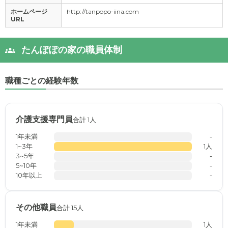
ホームページ
http://tanpopo-iina.com
URL
たんぽぽの家の職員体制
職種ごとの経験年数
介護支援専門員
合計 1人
1年未満
-
1~3年
1人
3~5年
-
5~10年
-
10年以上
-
その他職員
合計 15人
1年未満
1人