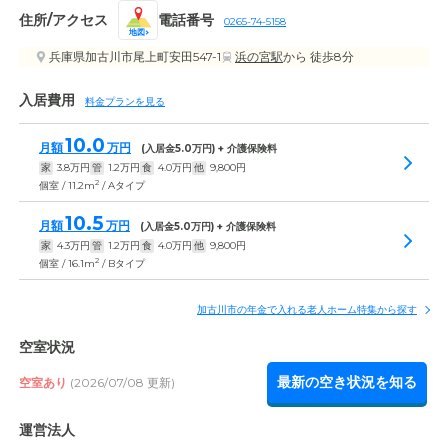
住所/アクセス
電話番号
0265-74-5158
地図
兵庫県加古川市尾上町安田547-1
浜の宮駅
から 徒歩8分
入居費用
料金プランを見る
10.0
月額
万円
(入居金
5.0
万円) + 介護保険料
家
3.8
万円
管
1.2
万円
食
4.0
万円
他
9,800
円
2
個室 / 11.2m
/ Aタイプ
10.5
月額
万円
(入居金
5.0
万円) + 介護保険料
家
4.3
万円
管
1.2
万円
食
4.0
万円
他
9,800
円
2
個室 / 16.1m
/ Bタイプ
加古川市の年金で入れる老人ホーム特集から探す
空室状況
最新の空き状況を知る
空室あり
(2026/07/08 更新)
運営法人