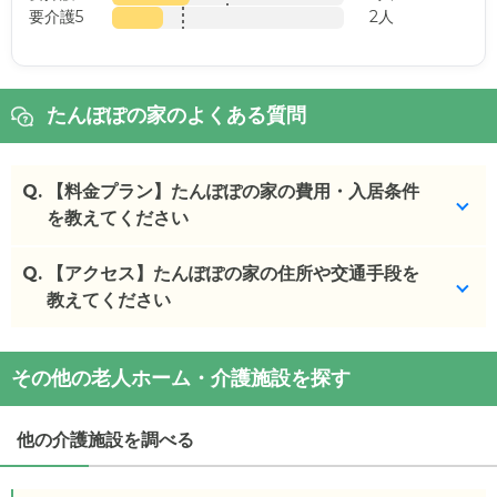
要介護5
2人
たんぽぽの家のよくある質問
Q.
【料金プラン】たんぽぽの家の費用・入居条件
を教えてください
Q.
たんぽぽの家
【アクセス】たんぽぽの家の住所や交通手段を
の入居金・月額料金は次のとおりで
す。
教えてください
・初期費用が
5
万円
・月額費用が
10.0
〜
10.5
万円
たんぽぽの家
の
交通アクセス
その他の老人ホーム・介護施設を探す
・
住所：
兵庫県
加古川市
尾上町安田547-1
たんぽぽの家
の対応可能な入居条件は次のとおりで
・
最寄り駅：
浜の宮駅
0.6km
尾上の松駅
1.0km
別府
す。
駅
2.5km
加古川駅
2.6km
高砂駅
2.7km
東加古川駅
他の介護施設を調べる
・要介護度：要支援1、要支援2、要介護1、要介護
3.5km
2、要介護3、要介護4、要介護5