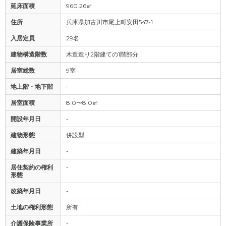
延床面積
960.26㎡
住所
兵庫県加古川市尾上町安田547-1
入居定員
29名
建物構造階数
木造造り2階建ての1階部分
居室総数
9室
地上階・地下階
-
居室面積
8.0〜8.0㎡
開設年月日
-
建物形態
併設型
建築年月日
-
居住契約の権利
-
形態
改築年月日
-
土地の権利形態
所有
介護保険事業所
-