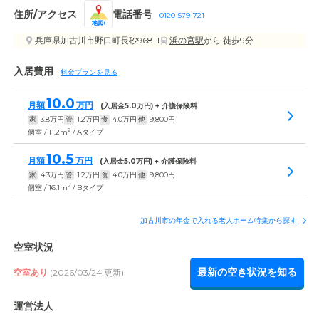
住所/アクセス
電話番号
0120-579-721
地図
兵庫県加古川市野口町長砂968-1
浜の宮駅
から 徒歩9分
入居費用
料金プランを見る
10.0
月額
万円
(入居金
5.0
万円) + 介護保険料
家
3.8
万円
管
1.2
万円
食
4.0
万円
他
9,800
円
2
個室 / 11.2m
/ Aタイプ
10.5
月額
万円
(入居金
5.0
万円) + 介護保険料
家
4.3
万円
管
1.2
万円
食
4.0
万円
他
9,800
円
2
個室 / 16.1m
/ Bタイプ
加古川市の年金で入れる老人ホーム特集から探す
空室状況
最新の空き状況を知る
空室あり
(2026/03/24 更新)
運営法人