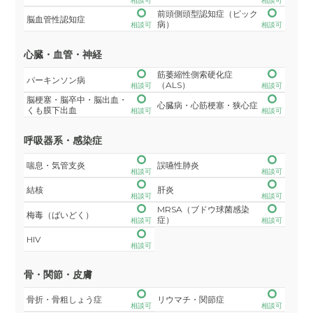
相談可
相談可
前頭側頭型認知症（ピック
脳血管性認知症
病）
相談可
相談可
心臓・血管・神経
筋萎縮性側索硬化症
パーキンソン病
（ALS）
相談可
相談可
脳梗塞・脳卒中・脳出血・
心臓病・心筋梗塞・狭心症
くも膜下出血
相談可
相談可
呼吸器系・感染症
喘息・気管支炎
誤嚥性肺炎
相談可
相談可
結核
肝炎
相談可
相談可
MRSA（ブドウ球菌感染
梅毒（ばいどく）
症）
相談可
相談可
HIV
相談可
骨・関節・皮膚
骨折・骨粗しょう症
リウマチ・関節症
相談可
相談可