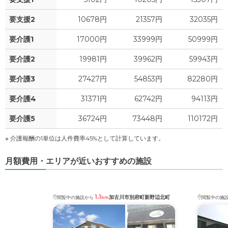
4
食費
?
万円
要支援2
10678円
21357円
32035円
1.0
水道・光熱費
万円
要介護1
17000円
33999円
50999円
0
上乗せ介護費
?
万円
要介護2
19981円
39962円
59943円
0
要介護3
27427円
54853円
82280円
その他
万円
要介護4
31371円
62742円
94113円
-
介護保険料
万円
要介護5
36724円
73448円
110172円
※ 介護報酬の1単位は人件費率45%として計算しています。
月額費用・エリアが近いおすすめの施設
1.1
加古川市別府町新野辺北町
閲覧中の施設から
km
閲覧中の施