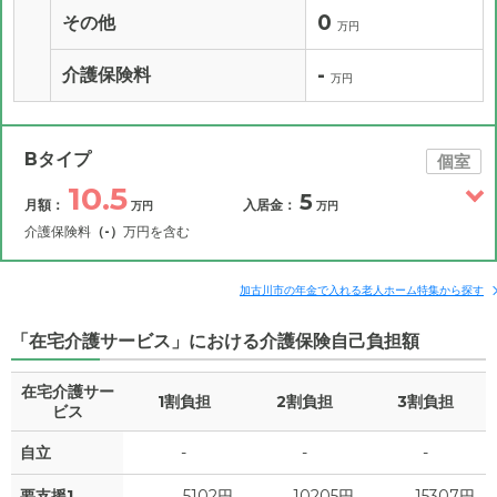
0
その他
万円
-
介護保険料
万円
Bタイプ
個室
10.5
5
月額：
入居金：
万円
万円
介護保険料
（-）
万円を含む
その他費用
月額費用
入居金
補足情報
加古川市の年金で入れる老人ホーム特集から探す
「在宅介護サービス」における介護保険自己負担額
10.5
月額費用
?
万円
在宅介護サー
1割負担
2割負担
3割負担
4.3
家賃
ビス
万円
自立
-
-
-
1.2
管理費
?
万円
要支援1
5102円
10205円
15307円