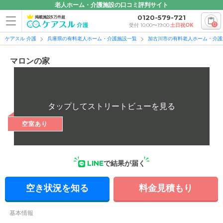
老人ホーム・介護施設の口コミ評判サイト
0120-579-721
掲載施設5万件超
0
受付 10:00〜19:00
土日祝OK
ケアスル 介護
兵庫県の有料老人ホーム・介護施設一覧
加古川市の有料老人ホーム・介護
マロンの家
空室あり
LINE
で結果が届く
空き状況を知る
料金見積もり
基本情報