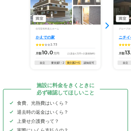
満室
満室
住宅型有料老人ホーム
グループホ
かえでの家
ニチイ
2.73
10.0
13
月額
万円
月額
(入居金
5
万円
+介護保険料)
自立
要支援1・2
要介護2〜5
認知症可
自立
施設に料金をきくときに
必ず確認してほしいこと
食費、光熱費はいくら？
退去時の返金はいくら？
上乗せ介護費って？
実際にいくら支払うの？