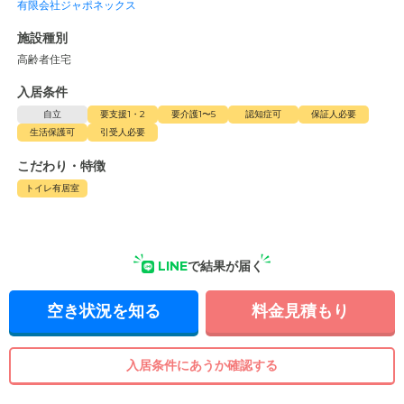
有限会社ジャポネックス
施設種別
高齢者住宅
入居条件
自立
要支援1・2
要介護1〜5
認知症可
保証人必要
生活保護可
引受人必要
こだわり・特徴
トイレ有居室
LINE
で結果が届く
空き状況を知る
料金見積もり
入居条件にあうか確認する