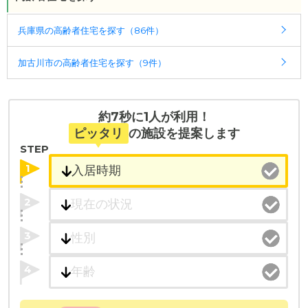
・全国10000件の介護施設情報を掲載
兵庫県の高齢者住宅を探す（86件）
幅広い選択肢の中から、条件にあった施設を選ぶ
ことができます。
加古川市の高齢者住宅を探す（9件）
・こだわりの条件や医療体制から施設を探せる
たとえば「カラオケ」「麻雀」が楽しめる施設、
「夫婦入居可」の施設、「看取り可」の施設など、
約7秒に1人が利用！
医療・看護体制から施設を探すこともできます。
ピッタリ
の施設を提案します
STEP
1
2
3
4