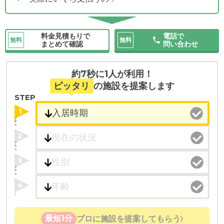
料金見積もりで
電話で
無料
無料
まとめて確認
問い合わせ
約7秒に1人が利用！
ピッタリ
の施設を提案します
STEP
1
2
3
4
最短1分
プロに施設を提案してもらう