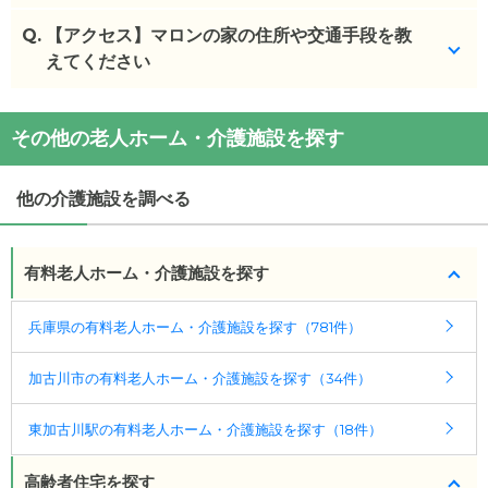
Q.
マロンの家
【アクセス】マロンの家の住所や交通手段を教
の入居金・月額料金は次のとおりです。
・初期費用が
えてください
5
万円
・月額費用が
10.0
〜
10.5
万円
マロンの家
の
交通アクセス
マロンの家
の対応可能な入居条件は次のとおりで
その他の老人ホーム・介護施設を探す
・
住所：
兵庫県
加古川市
野口町長砂968-1
す。
・
最寄り駅：
浜の宮駅
0.7km
尾上の松駅
1.7km
別府
・要介護度：要支援1、要支援2、要介護1、要介護
駅
2.0km
加古川駅
2.5km
東加古川駅
2.8km
高砂駅
他の介護施設を調べる
2、要介護3、要介護4、要介護5
3.5km
・認知症：受け入れ可
有料老人ホーム・介護施設を探す
ケアスル 介護では詳細な
料金プラン
をご確認頂けま
す。詳しくは
こちら
。
兵庫県の有料老人ホーム・介護施設を探す（781件）
◎ケアスル 介護の3つの特徴
加古川市の有料老人ホーム・介護施設を探す（34件）
・経験豊富な入居相談員が完全無料で施設探しをサ
ポート
東加古川駅の有料老人ホーム・介護施設を探す（18件）
入居相談：
0120-579-721
（無料）
受付時間：10：00～19：00
高齢者住宅を探す