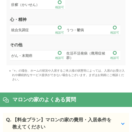
疥癬（かいせん）
相談可
心・精神
統合失調症
うつ・鬱病
相談可
相談可
その他
生活不活発病（廃用症候
がん・末期癌
群）
相談可
相談可
※「○」の場合、ホームの状況や入居するご本人様の状態等によっては、入居のお受け入
れや継続的なサービス提供ができない場合もございます。まずはお気軽にご相談くだ
さい。
マロンの家のよくある質問
Q.
【料金プラン】マロンの家の費用・入居条件を
教えてください