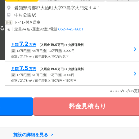
愛知県海部郡大治町大字中島字大門先１４１
中村公園駅
トイレ付き居室
定員94名
/
居室92室
/
電話
052-445-6681
7.2
月額
万円
(入居金
19.0
万円) + 介護保険料
家
1.3
万円
管
4.6
万円
食
1.0
万円
他
3,000
円
2
個室 / 21.78m
/ 前年度収入 150万円以下
7.5
月額
万円
(入居金
19.0
万円) + 介護保険料
家
1.3
万円
管
4.6
万円
食
1.3
万円
他
3,000
円
2
個室 / 21.78m
/ 前年度収入 150万円～160万円
※2026/07/08
る
料金見積もり
施設の詳細を見る