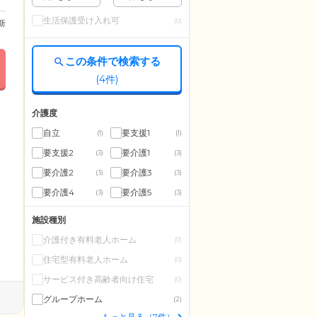
生活保護受け入れ可
(0)
更新
この条件で検索する
(
4
件)
介護度
自立
要支援1
(1)
(1)
要支援2
要介護1
(3)
(3)
要介護2
要介護3
(3)
(3)
要介護4
要介護5
(3)
(3)
施設種別
介護付き有料老人ホーム
(0)
住宅型有料老人ホーム
(0)
サービス付き高齢者向け住宅
(0)
グループホーム
(2)
もっと見る（7件）