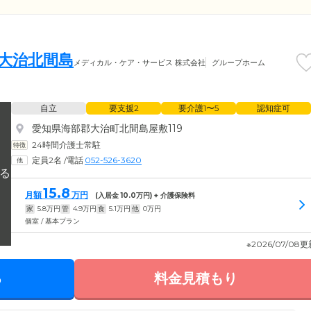
 大治北間島
メディカル・ケア・サービス 株式会社
グループホーム
自立
要支援2
要介護1〜5
認知症可
愛知県海部郡大治町北間島屋敷119
24時間介護士常駐
定員2名
/
電話
052-526-3620
15.8
月額
万円
(入居金
10.0
万円) + 介護保険料
家
5.8
万円
管
4.9
万円
食
5.1
万円
他
0
万円
個室 / 基本プラン
※2026/07/08
る
料金見積もり