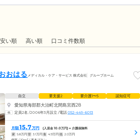
安い順
高い順
口コミ件数順
 おおはる
メディカル・ケア・サービス 株式会社
グループホーム
自立
要支援2
要介護1〜5
認知症可
愛知県海部郡大治町北間島宮西28
定員2名
/
2006年3月設立
/
電話
052-449-6013
15.7
月額
万円
(入居金
10.0
万円) + 介護保険料
家
5.8
万円
管
3.1
万円
食
4.9
万円
他
2.0
万円
2
個室 / 10m
/ 基本プラン