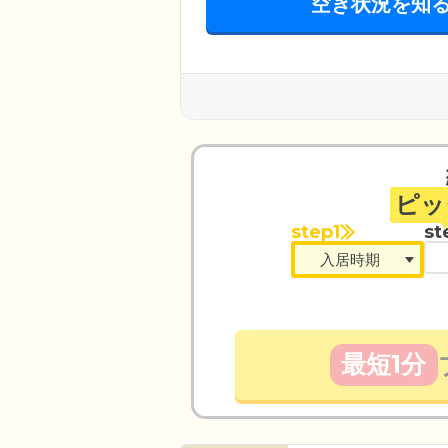
空き状況を知
ピッ
step1
st
最短1分