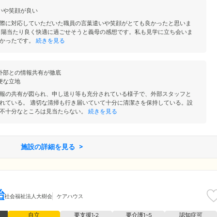
いや笑顔が良い
際に対応していただいた職員の言葉遣いや笑顔がとても良かったと思いま
り陽当たり良く快適に過ごせそうと義母の感想です。私も見学に立ち会いま
かったです。
続きを見る
外部との情報共有が徹底
便な立地
報の共有が図られ、申し送り等も充分されている様子で、外部スタッフと
れている。 適切な清掃も行き届いていて十分に清潔さを保持している。設
不十分なところは見当たらない。
続きを見る
施設の詳細を見る
治
社会福祉法人大樹会
ケアハウス
自立
要支援1•2
要介護1~5
認知症可