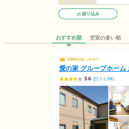
絞り込み
おすすめ順
空室の多い順
海部郡大治町 人気 No.1
愛の家 グループホーム
3.6
(
口コミ3件
)