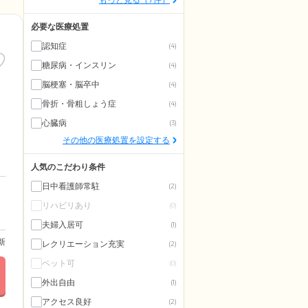
必要な医療処置
認知症
(4)
糖尿病・インスリン
(4)
脳梗塞・脳卒中
(4)
骨折・骨粗しょう症
(4)
心臓病
(3)
その他の医療処置を設定する
人気のこだわり条件
日中看護師常駐
(2)
リハビリあり
(0)
夫婦入居可
(1)
更新
レクリエーション充実
(2)
ペット可
(0)
外出自由
(1)
アクセス良好
(2)