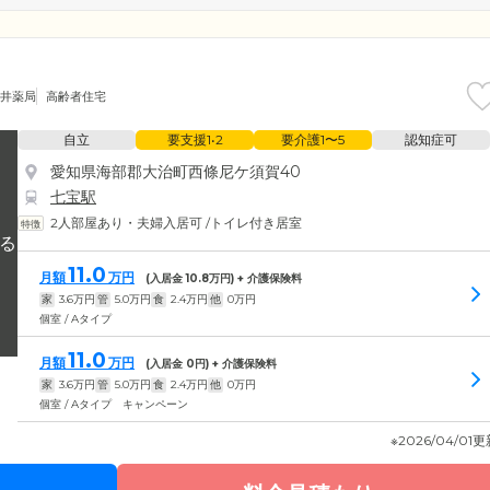
藤井薬局
高齢者住宅
自立
要支援1•2
要介護1〜5
認知症可
愛知県海部郡大治町西條尼ケ須賀40
七宝駅
2人部屋あり・夫婦入居可
/
トイレ付き居室
11.0
月額
万円
(入居金
10.8
万円) + 介護保険料
家
3.6
万円
管
5.0
万円
食
2.4
万円
他
0
万円
個室 / Aタイプ
11.0
月額
万円
(入居金
0
円) + 介護保険料
家
3.6
万円
管
5.0
万円
食
2.4
万円
他
0
万円
個室 / Aタイプ キャンペーン
※2026/04/01