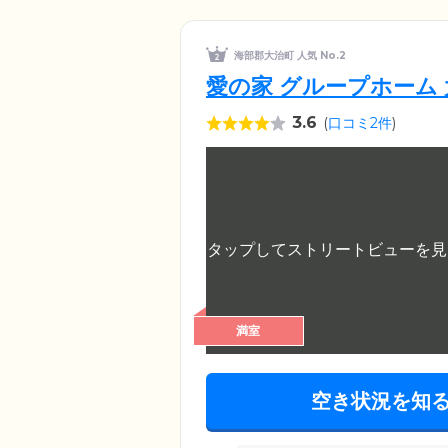
海部郡大治町 人気 No.2
愛の家 グループホーム
3.6
(
口コミ2件
)
満室
空き状況を知