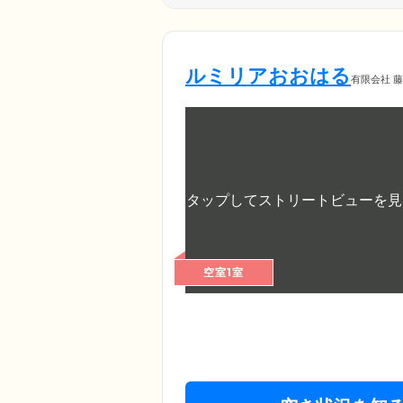
ルミリアおおはる
有限会社 
空室1室