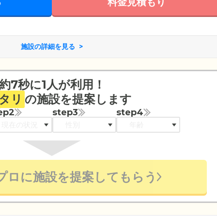
る
料金見積もり
施設の詳細を見る
約7秒に1人が利用！
タリ
の施設を提案します
ep2
step3
step4
プロに施設を提案してもらう