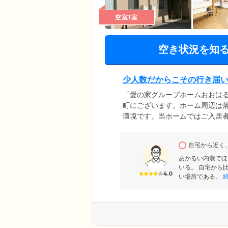
空室1室
空き状況を知
少人数だからこその行き届
「愛の家グループホームおおはる
町にございます。ホーム周辺は
環境です。当ホームではご入居者
す。ご入居者様同士で交流でき
にお過ごしいただけます。生活
自宅から近く
ネジャーなどの資格をもったス
あかるい内装でほ
いる。 自宅から
4.0
い場所である。
続