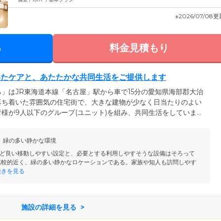
※2026/07/08
る
料金見積もり
いたケアと、あたたかな共同生活をご提供します
」はJR東海道本線「名古屋」駅から車で15分の愛知県海部郡大治
落ち着いた雰囲気の住宅街で、大きな建物が少なく日当たりのよい
様が9人以下のグループ(ユニット)を組み、共同生活をしていま
、団らんしたり、レクリエーション活動に参加したりと、にぎやか
は介護スタッフがしっかりサポート。介護福祉士・看護師・ケアマ
、緑の多い静かな環境
タッフもおりますので、安心してお過ごしいただけます。
ど良い移動しやすい設定と、必要とする利用しやすそうな設備はそろって
比較的近く、緑の多い静かなロケーションである。家族や知人も訪問しやす
きを見る
施設の詳細を見る