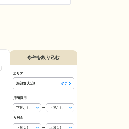
条件を絞り込む
エリア
変更
海部郡大治町
月額費用
〜
入居金
〜