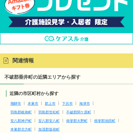
関連情報
不破郡垂井町の近隣エリアから探す
近隣の市区町村から探す
飛騨市
本巣市
郡上市
下呂市
海津市
羽島郡岐南町
羽島郡笠松町
不破郡関ケ原町
安八郡神戸町
安八郡安八町
揖斐郡大野町
揖斐郡池田町
本巣郡北方町
加茂郡坂祝町