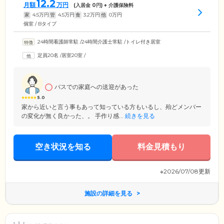
12.2
月額
万円
(入居金
0
円) + 介護保険料
家
4.5
万円
管
4.5
万円
食
3.2
万円
他
0
万円
個室 / Bタイプ
24時間看護師常駐
/
24時間介護士常駐
/
トイレ付き居室
定員20名
/
居室20室
/
バスでの家庭への送迎があった
5.0
家から近いと言う事もあって知っている方もいるし、殆どメンバー
の変化が無く良かった、。 手作り感...
続きを見る
空き状況を知る
料金見積もり
※2026/07/08更新
施設の詳細を見る