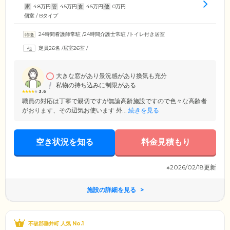
家
4.8
万円
管
4.5
万円
食
4.5
万円
他
0
万円
個室 / Bタイプ
24時間看護師常駐
/
24時間介護士常駐
/
トイレ付き居室
定員26名
/
居室26室
/
大きな窓があり景況感があり換気も充分
私物の持ち込みに制限がある
3.6
職員の対応は丁寧で親切ですが無論高齢施設ですので色々な高齢者
がおります、その辺気お使います 外...
続きを見る
空き状況を知る
料金見積もり
※2026/02/18更新
施設の詳細を見る
不破郡垂井町 人気 No.1