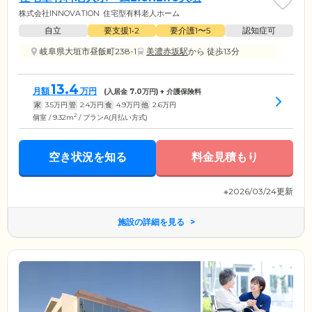
株式会社INNOVATION
住宅型有料老人ホーム
自立
要支援1•2
要介護1〜5
認知症可
岐阜県大垣市昼飯町238-1
美濃赤坂駅
から 徒歩13分
13.4
月額
万円
(入居金
7.0
万円) + 介護保険料
家
3.5
万円
管
2.4
万円
食
4.9
万円
他
2.6
万円
2
個室 / 9.32m
/ プランA(月払い方式)
空き状況を知る
料金見積もり
※2026/03/24更新
施設の詳細を見る