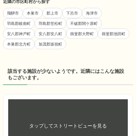
近隣の市区町村から探す
飛騨市
本巣市
郡上市
下呂市
海津市
羽島郡岐南町
羽島郡笠松町
不破郡関ケ原町
安八郡神戸町
安八郡安八町
揖斐郡大野町
揖斐郡池田町
本巣郡北方町
加茂郡坂祝町
該当する施設が少ないようです。近隣にはこんな施設
もございます。