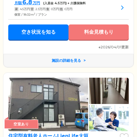
6.8
月額
万円
(入居金
4.5
万円) + 介護保険料
家
4.5
万円
管
2.3
万円
食
0
万円
他
0
万円
2
個室 / 18.02m
/ プラン
空き状況を知る
料金見積もり
※2026/04/01更新
施設の詳細を見る
空室あり
住宅型有料老人ホームLienLife大垣