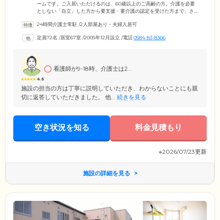
ームです。ご入居いただけるのは、60歳以上のご高齢の方。介護を必要
としない「自立」した方から要支援・要介護の認定を受けた方まで、さ
まざまな身体状況の方々が生活しています。ご入居のみなさまがお住ま
24時間介護士常駐
/
2人部屋あり・夫婦入居可
いになる居室は、個室と夫婦部屋の2種類ご用意。個室では、プライバシ
ーの保たれた空間でおひとりの時間を大切にしていただけます。夫婦部
定員72名
/
居室67室
/
2005年12月設立
/
電話
0584-83-8366
屋には広めのスペースを確保していますので、おふたりでゆったりとお
過ごしください。また、建物内は完全バリアフリー設計。足腰の弱い方
も安全に移動できるよう、各所に手すりを設置しています。
看護師が9-18時、介護士は2...
4.6
施設の担当の方は丁寧に説明していただき、わからないことにも親
切に返答していただきました。 他...
続きを見る
空き状況を知る
料金見積もり
※2026/07/23更新
施設の詳細を見る