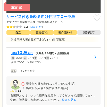
空室1室
サービス付き高齢者向け住宅フローラ島
ヤマノウチ産業株式会社
住宅型有料老人ホーム
2.2
(
口コミ1件
)
自立
要支援1•2
要介護1〜5
認知症可
岐阜県大垣市島町字北浦384-1
荒尾駅
10.9
月額
万円
(入居金
9.0
万円) + 介護保険料
家
4.5
万円
管
0
万円
食
4.1
万円
他
2.3
万円
2
個室 / 18.96m
/ 基本プラン
トイレ付き居室
看護師が肺疾患のある父に適切な対応
施設長が入居直後に苦情の電話を...
2.2
看護師さんは、いつも適切な対応をしてくださって感謝してます。
父は、肺機能に疾患がありましたから...
続きを見る