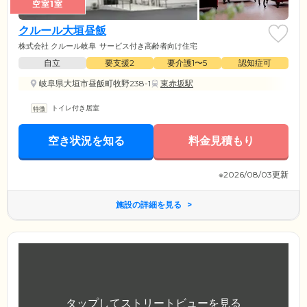
空室1室
クルール大垣昼飯
株式会社 クルール岐阜
サービス付き高齢者向け住宅
自立
要支援2
要介護1〜5
認知症可
岐阜県大垣市昼飯町牧野238-1
東赤坂駅
トイレ付き居室
空き状況を知る
料金見積もり
※2026/08/03更新
施設の詳細を見る