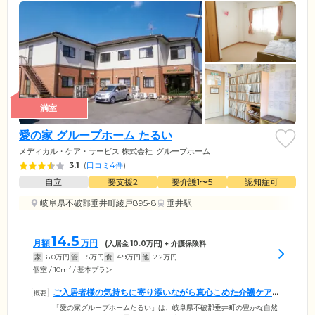
満室
愛の家 グループホーム たるい
メディカル・ケア・サービス 株式会社
グループホーム
3.1
(
口コミ4件
)
自立
要支援2
要介護1〜5
認知症可
岐阜県不破郡垂井町綾戸895-8
垂井駅
14.5
月額
万円
(入居金
10.0
万円) + 介護保険料
家
6.0
万円
管
1.5
万円
食
4.9
万円
他
2.2
万円
2
個室 / 10m
/ 基本プラン
ご入居者様の気持ちに寄り添いながら真心こめた介護ケアを
お届けします
「愛の家グループホームたるい」は、岐阜県不破郡垂井町の豊かな自然