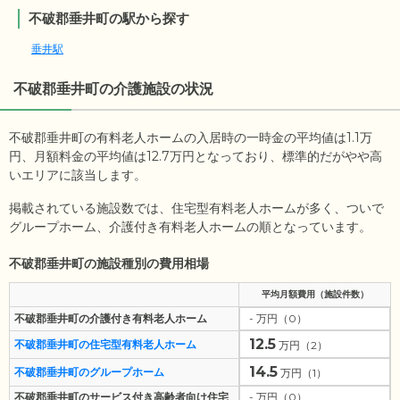
不破郡垂井町の駅から探す
垂井駅
不破郡垂井町
の介護施設の状況
不破郡垂井町の有料老人ホームの入居時の一時金の平均値は
1.1
万
円、月額料金の平均値は
12.7
万円となっており、標準的だがやや高
いエリアに該当します。
掲載されている施設数では、住宅型有料老人ホームが多く、ついで
グループホーム、介護付き有料老人ホームの順となっています。
不破郡垂井町の施設種別の費用相場
平均月額費用（施設件数）
不破郡垂井町の介護付き有料老人ホーム
- 万円（0）
12.5
不破郡垂井町の住宅型有料老人ホーム
万円（2）
14.5
不破郡垂井町のグループホーム
万円（1）
不破郡垂井町のサービス付き高齢者向け住宅
- 万円（0）