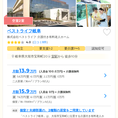
空室2室
ベストライフ岐阜
株式会社ベストライフ
介護付き有料老人ホーム
4.0
(
口コミ8件
)
自立
要支援1•2
要介護1〜5
認知症可
岐阜県大垣市宝和町20
室駅
から 徒歩10分
13.9
月額
万円
(入居金
100.0
万円) + 介護保険料
家
5.6
万円
管
6.1
万円
食
2.2
万円
他
0
万円
2
二人部屋 / 36m
/ プランB(1人)
15.9
月額
万円
(入居金
0
円) + 介護保険料
家
7.6
万円
管
6.1
万円
食
2.2
万円
他
0
万円
2
個室 / 18~19.89m
/ プランA(1人)
個室と夫婦部屋の、2種類の居室をご用意しています
「ベストライフ岐阜」は、大垣市宝和町に位置する介護付き有料老人ホ