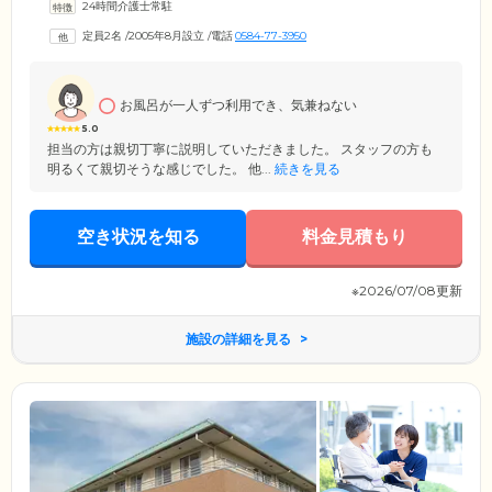
24時間介護士常駐
しています。リビングではレクリエーション活動やイベントを開催し、
ご入居者様同士が交流しながら楽しく過ごされています。また、ホーム
定員2名
/
2005年8月設立
/
電話
0584-77-3950
内のお掃除やお食事の準備・片付けなどに協力して取り組んでいただい
ております。共同生活だからこそ味わえる、あたたかな交流や達成感の
あるいきいきとした暮らしを送っていただけます。
お風呂が一人ずつ利用でき、気兼ねない
5.0
担当の方は親切丁寧に説明していただきました。 スタッフの方も
明るくて親切そうな感じでした。 他...
続きを見る
空き状況を知る
料金見積もり
※2026/07/08更新
施設の詳細を見る