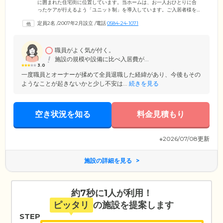
に囲まれた住宅街に位置しています。当ホームは、お一人おひとりに合
ったケアが行えるよう「ユニット制」を導入しています。ご入居者様を9
名までの少人数のグループに分け、そこに専任のスタッフを配置。明る
定員2名
/
2007年2月設立
/
電話
0584-24-1071
く頼もしいスタッフが、ご入居者様の気持ちに寄り添いながら日常生活
のサポートを行っています。また「生活リハビリ」を取り入れており、
認知症の進行の抑制を目指し、お食事の準備や掃除、洗濯といった身の
回りのことを、無理のない範囲でご自身で行っていただいています。難
職員がよく気が付く。
しい動作はしっかりとスタッフがサポートするので、ご安心ください。
施設の規模や設備に比べ入居費が...
3.0
一度職員とオーナーが揉めて全員退職した経緯があり、今後もその
ようなことが起きないかと少し不安は...
続きを見る
空き状況を知る
料金見積もり
※2026/07/08更新
施設の詳細を見る
約7秒に1人が利用！
ピッタリ
の施設を提案します
STEP