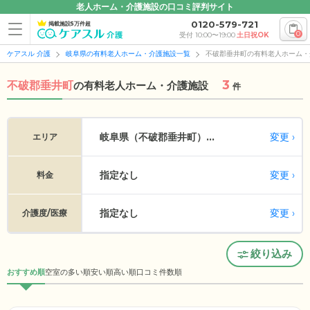
老人ホーム・介護施設の口コミ評判サイト
0120-579-721
掲載施設5万件超
0
受付 10:00〜19:00
土日祝OK
ケアスル 介護
岐阜県の有料老人ホーム・介護施設一覧
不破郡垂井町の有料老人ホーム・
3
不破郡垂井町
の
有料老人ホーム・介護施設
件
変更
岐阜県（不破郡垂井町）...
エリア
指定なし
変更
料金
指定なし
変更
介護度/医療
絞り込み
おすすめ順
空室の多い順
安い順
高い順
口コミ件数順