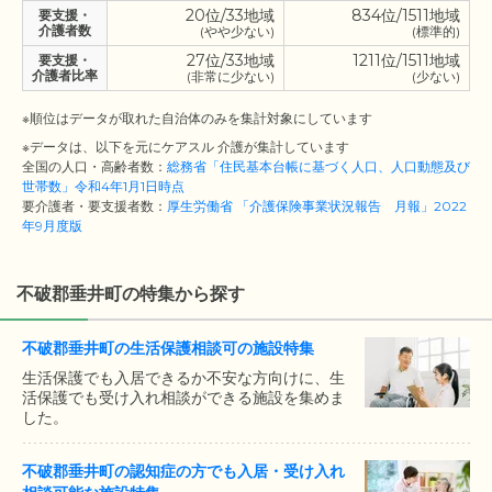
20位/33地域
834位/1511地域
要支援・
介護者数
(やや少ない)
(標準的)
27位/33地域
1211位/1511地域
要支援・
介護者比率
(非常に少ない)
(少ない)
※順位はデータが取れた自治体のみを集計対象にしています
※データは、以下を元にケアスル 介護が集計しています
全国の人口・高齢者数：
総務省「住民基本台帳に基づく人口、人口動態及び
世帯数」令和4年1月1日時点
要介護者・要支援者数：
厚生労働省 「介護保険事業状況報告 月報」2022
年9月度版
不破郡垂井町の特集から探す
不破郡垂井町の生活保護相談可の施設特集
生活保護でも入居できるか不安な方向けに、生
活保護でも受け入れ相談ができる施設を集めま
した。
不破郡垂井町の認知症の方でも入居・受け入れ