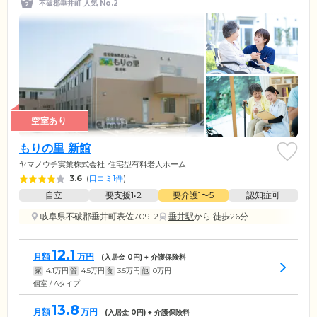
不破郡垂井町 人気 No.2
空室あり
もりの里 新館
ヤマノウチ実業株式会社
住宅型有料老人ホーム
3.6
(
口コミ1件
)
自立
要支援1•2
要介護1〜5
認知症可
岐阜県不破郡垂井町表佐709-2
垂井駅
から 徒歩26分
12.1
月額
万円
(入居金
0
円) + 介護保険料
家
4.1
万円
管
4.5
万円
食
3.5
万円
他
0
万円
個室 / Aタイプ
13.8
月額
万円
(入居金
0
円) + 介護保険料