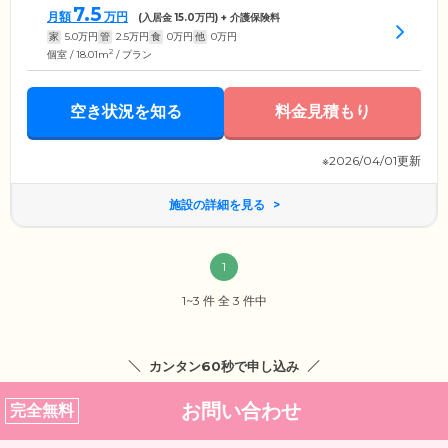
7.5
月額
万円
(入居金
15.0
万円) + 介護保険料
家
5.0
万円
管
2.5
万円
食
0
万円
他
0
万円
2
個室 / 18.01m
/ プラン
空き状況を知る
料金見積もり
※2026/04/01更新
施設の詳細を見る
1
1~3 件 全 3 件中
カンタン60秒で申し込み
お問い合わせ
完全無料