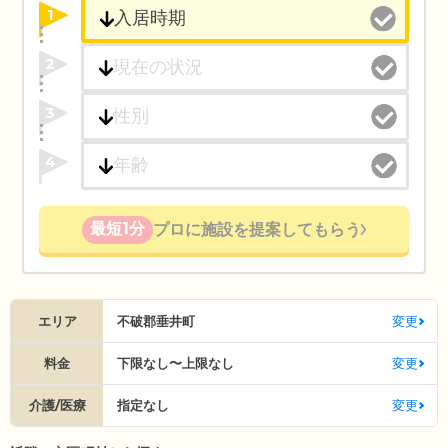
1
2
3
4
最短1分
プロに施設を提案してもらう
エリア
不破郡垂井町
変更
料金
下限なし〜上限なし
変更
介護/医療
指定なし
変更