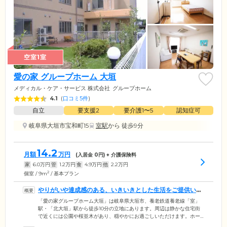
空室1室
愛の家 グループホーム 大垣
メディカル・ケア・サービス 株式会社
グループホーム
4.1
(
口コミ5件
)
自立
要支援2
要介護1〜5
認知症可
岐阜県大垣市宝和町15
室駅
から 徒歩9分
14.2
月額
万円
(入居金
0
円) + 介護保険料
家
6.0
万円
管
1.2
万円
食
4.9
万円
他
2.2
万円
2
個室 / 9m
/ 基本プラン
やりがいや達成感のある、いきいきとした生活をご提供いた
します
「愛の家グループホーム大垣」は岐阜県大垣市、養老鉄道養老線「室」
駅・「北大垣」駅から徒歩10分の立地にあります。周辺は静かな住宅街
で近くには公園や桜並木があり、穏やかにお過ごしいただけます。ホー
ムでは、ご入居者様が9人以下のグループ(ユニット)を組み、共同生活を