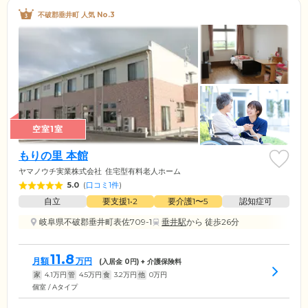
不破郡垂井町 人気 No.3
空室1室
もりの里 本館
ヤマノウチ実業株式会社
住宅型有料老人ホーム
5.0
(
口コミ1件
)
自立
要支援1•2
要介護1〜5
認知症可
岐阜県不破郡垂井町表佐709-1
垂井駅
から 徒歩26分
11.8
月額
万円
(入居金
0
円) + 介護保険料
家
4.1
万円
管
4.5
万円
食
3.2
万円
他
0
万円
個室 / Aタイプ