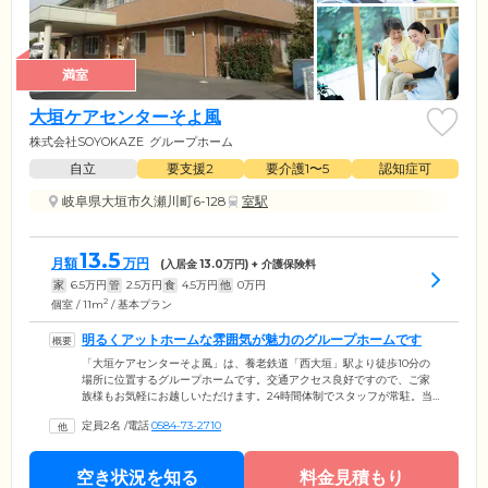
満室
大垣ケアセンターそよ風
株式会社SOYOKAZE
グループホーム
自立
要支援2
要介護1〜5
認知症可
岐阜県大垣市久瀬川町6-128
室駅
13.5
月額
万円
(入居金
13.0
万円) + 介護保険料
家
6.5
万円
管
2.5
万円
食
4.5
万円
他
0
万円
2
個室 / 11m
/ 基本プラン
明るくアットホームな雰囲気が魅力のグループホームです
「大垣ケアセンターそよ風」は、養老鉄道「西大垣」駅より徒歩10分の
場所に位置するグループホームです。交通アクセス良好ですので、ご家
族様もお気軽にお越しいただけます。24時間体制でスタッフが常駐。当
ホームは医師から認知症と診断を受けた方が、家事など役割分担をしな
定員2名
/
電話
0584-73-2710
がら共同生活を送っています。また「みんなのいぶきクリニック」とい
った協力医療機関とも連携が取れており、急な体調不良時も適切に対応
しますので、ご安心ください。ホーム内は明るく、アットホームな雰囲
空き状況を知る
料金見積もり
気です。ご入居者様が不安や孤独を感じないように、スタッフがいつも