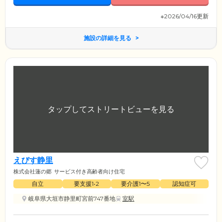
※2026/04/16更新
施設の詳細を見る
えびす静里
株式会社蓮の郷
サービス付き高齢者向け住宅
自立
要支援1•2
要介護1〜5
認知症可
岐阜県大垣市静里町宮前747番地
室駅