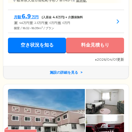
岐阜県大垣市長松町字杉ノ本1145-1
垂井駅
6.9
月額
万円
(入居金
4.6
万円) + 介護保険料
家
4.6
万円
管
2.3
万円
食
0
万円
他
0
万円
2
個室 / 18.02~18.09m
/ プラン
空き状況を知る
料金見積もり
※2026/04/01更新
施設の詳細を見る