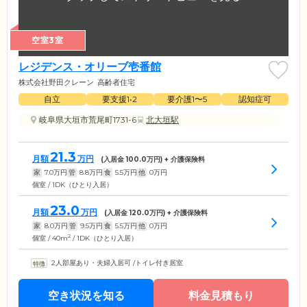
空室3室
レジデンス・オリーブ壱番館
株式会社野田クレーン
高齢者住宅
自立
要支援1•2
要介護1〜5
認知症可
岐阜県大垣市荒尾町1731-6
北大垣駅
21.3
月額
万円
(入居金
100.0
万円) + 介護保険料
家
7.0
万円
管
8.8
万円
食
5.5
万円
他
0
万円
個室 / 1DK（ひとり入居）
23.0
月額
万円
(入居金
120.0
万円) + 介護保険料
家
8.0
万円
管
9.5
万円
食
5.5
万円
他
0
万円
2
個室 / 40m
/ 1DK（ひとり入居）
2人部屋あり・夫婦入居可
/
トイレ付き居室
空き状況を知る
料金見積もり