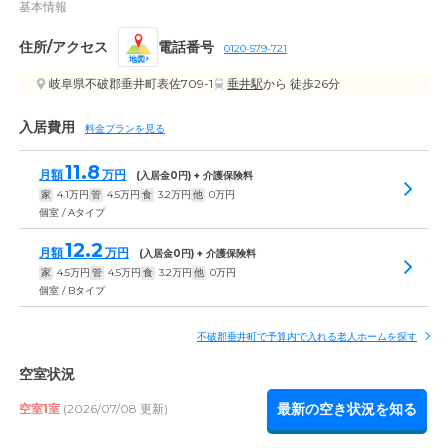
基本情報
住所/アクセス
電話番号
0120-579-721
地図
岐阜県不破郡垂井町表佐709-1
垂井駅
から 徒歩26分
入居費用
料金プランを見る
11.8
月額
万円
(入居金
0
円) + 介護保険料
家
4.1
万円
管
4.5
万円
食
3.2
万円
他
0
万円
個室 / Aタイプ
12.2
月額
万円
(入居金
0
円) + 介護保険料
家
4.5
万円
管
4.5
万円
食
3.2
万円
他
0
万円
個室 / Bタイプ
不破郡垂井町で予算内で入れる老人ホームを探す
空室状況
最新の空き状況を知る
空室1室
(2026/07/08 更新)