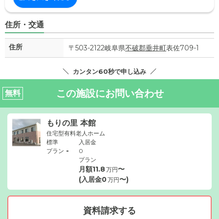
住所・交通
住所
〒503-2122岐阜県
不破郡垂井町
表佐709-1
カンタン60秒で申し込み
この施設にお問い合わせ
無料
もりの里 本館
住宅型有料老人ホーム
標準
入居金
-
プラン
0
プラン
月額
11.8
〜
万円
(入居金
0
〜)
万円
資料請求する