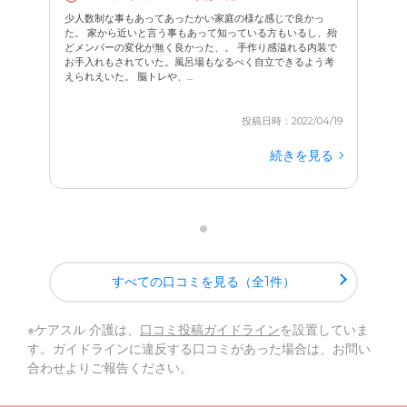
少人数制な事もあってあったかい家庭の様な感じで良かっ
た。 家から近いと言う事もあって知っている方もいるし、殆
どメンバーの変化が無く良かった、。 手作り感溢れる内装で
お手入れもされていた。風呂場もなるべく自立できるよう考
えられえいた。 脳トレや、...
投稿日時：2022/04/19
続きを見る
すべての口コミを見る（全1件）
※ケアスル 介護は、
口コミ投稿ガイドライン
を設置していま
す。ガイドラインに違反する口コミがあった場合は、お問い
合わせよりご報告ください。