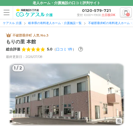
老人ホーム・介護施設の口コミ評判サイト
0120-579-721
掲載施設5万件超
0
受付 10:00〜19:00
土日祝OK
ケアスル 介護
岐阜県の有料老人ホーム・介護施設一覧
不破郡垂井町の有料老人ホーム・
不破郡垂井町 人気 No.3
もりの里 本館
総合評価
5.0
（
口コミ
1
件
）
?
最終更新日：2026/07/08
1
/
2
1
/
2
外観の写真