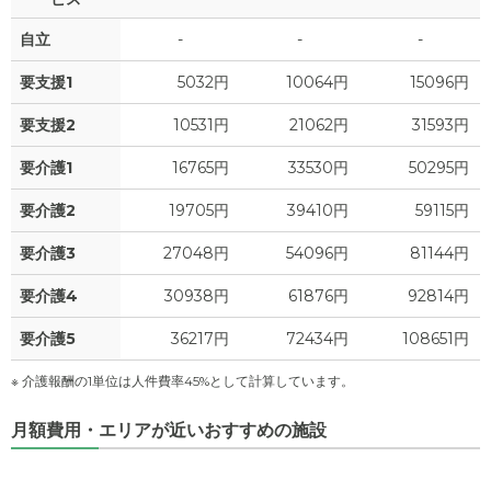
万円
自立
-
-
-
4.5
管理費
?
万円
要支援1
5032円
10064円
15096円
3.2
食費
?
万円
要支援2
10531円
21062円
31593円
0
水道・光熱費
万円
要介護1
16765円
33530円
50295円
0
上乗せ介護費
?
万円
要介護2
19705円
39410円
59115円
0
要介護3
27048円
54096円
81144円
その他
万円
要介護4
30938円
61876円
92814円
-
介護保険料
万円
要介護5
36217円
72434円
108651円
※ 介護報酬の1単位は人件費率45%として計算しています。
月額費用・エリアが近いおすすめの施設