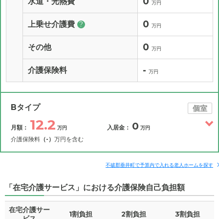
0
水道・光熱費
万円
0
上乗せ介護費
?
万円
0
その他
万円
-
介護保険料
万円
Bタイプ
個室
12.2
0
月額：
入居金：
万円
万円
介護保険料
（-）
万円を含む
その他費用
月額費用
入居金
補足情報
不破郡垂井町で予算内で入れる老人ホームを探す
「在宅介護サービス」における介護保険自己負担額
12.2
月額費用
?
万円
在宅介護サー
1割負担
2割負担
3割負担
4.5
家賃
ビス