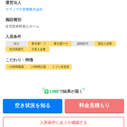
運営法人
ヤマノウチ実業株式会社
施設種別
住宅型有料老人ホーム
入居条件
自立
要支援1・2
要介護1〜5
認知症可
保証人必要
生活保護可
引受人必要
こだわり・特徴
24時間看護
24時間介護
トイレ有居室
LINE
で結果が届く
空き状況を知る
料金見積もり
入居条件にあうか確認する