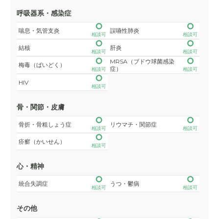
呼吸器系・感染症
喘息・気管支炎
誤嚥性肺炎
相談可
相談可
結核
肝炎
相談可
相談可
MRSA（ブドウ球菌感染
梅毒（ばいどく）
症）
相談可
相談可
HIV
相談可
骨・関節・皮膚
骨折・骨粗しょう症
リウマチ・関節症
相談可
相談可
疥癬（かいせん）
相談可
心・精神
統合失調症
うつ・鬱病
相談可
相談可
その他