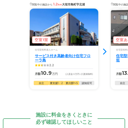
1.2
大垣市島町字北浦
閲覧中の施設から
km
閲覧中の施
空室1室
空室あ
住宅型有料老人ホーム
住宅型有料
サービス付き高齢者向け住宅フロ
住宅型
ーラ島
垣
2.2
10.9
13
月額
万円
月額
(入居金
9
万円
+介護保険料)
自立
要支援1・2
要介護1〜5
認知症可
自立
施設に料金をきくときに
必ず確認してほしいこと