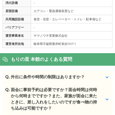
消火設備
-
居室設備
エアコン・緊急通報装置など
共用施設設備
食堂・浴室・エレベーター・トイレ・駐車場など
バリアフリー
-
運営事業者名
ヤマノウチ実業株式会社
運営者所在地
岐阜県不破郡垂井町表佐1107-1
もりの里 本館のよくある質問
Q.
外出に条件や時間の制限はありますか？
Q.
特にございません。
面会に事前予約は必要ですか？面会時間は何時
から何時までですか？また、家族が面会に来た
(回答者: 施設担当者,回答日: 2024/03/04)
ときに、差し入れをしたいのですが食べ物の持
ち込みは可能ですか？