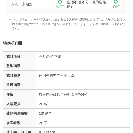
生活不活発病（廃用症候
がん・末期癌
群）
相談可
相談可
※「○」の場合、ホームの状況や入居するご本人様の状態等によっては、入居のお受け入
れや継続的なサービス提供ができない場合もございます。まずはお気軽にご相談くだ
さい。
物件詳細
施設名称
もりの里 本館
敷地面積
-
施設種別
住宅型有料老人ホーム
延床面積
-
住所
岐阜県不破郡垂井町表佐709-1
入居定員
20名
建物構造階数
2階建て
居室総数
20室
地上階・地下階
地上階2階