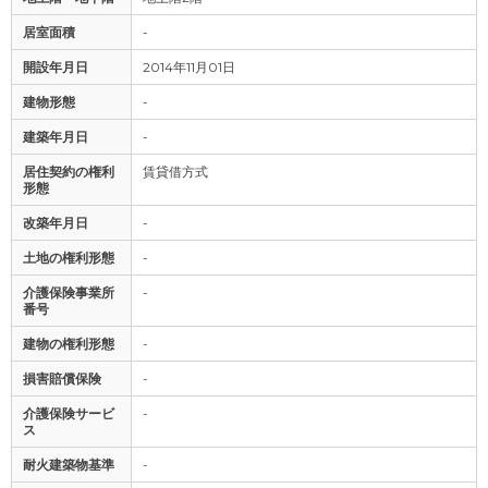
居室面積
-
開設年月日
2014年11月01日
建物形態
-
建築年月日
-
居住契約の権利
賃貸借方式
形態
改築年月日
-
土地の権利形態
-
介護保険事業所
-
番号
建物の権利形態
-
損害賠償保険
-
介護保険サービ
-
ス
耐火建築物基準
-