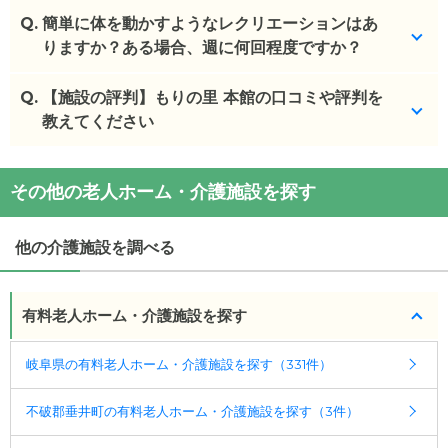
Q.
事前連絡は不要です。
簡単に体を動かすようなレクリエーションはあ
りますか？ある場合、週に何回程度ですか？
(回答者: 施設担当者,回答日: 2024/03/04)
Q.
毎日体操がございます。
【施設の評判】もりの里 本館の口コミや評判を
教えてください
(回答者: 施設担当者,回答日: 2024/03/04)
もりの里 本館を見学した方の口コミを確認できま
その他の老人ホーム・介護施設を探す
す。
もりの里 本館
の
口コミ
他の介護施設を調べる
・
少人数制な事もあってあったかい家庭の様な感じ
で良かった。
有料老人ホーム・介護施設を探す
施設の雰囲気
もりの里 本館
のページでは、2枚の施設写真を見る
岐阜県の有料老人ホーム・介護施設を探す（331件）
ことができます。
不破郡垂井町の有料老人ホーム・介護施設を探す（3件）
◎ケアスル 介護の3つの特徴