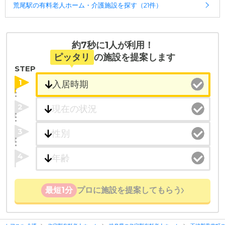
・経験豊富な入居相談員が完全無料で施設探しをサ
荒尾駅の有料老人ホーム・介護施設を探す（21件）
ポート
入居相談：
0120-579-721
（無料）
受付時間：10：00～19：00
約7秒に1人が利用！
ピッタリ
の施設を提案します
・全国10000件の介護施設情報を掲載
STEP
幅広い選択肢の中から、条件にあった施設を選ぶ
ことができます。
1
・こだわりの条件や医療体制から施設を探せる
2
たとえば「カラオケ」「麻雀」が楽しめる施設、
「夫婦入居可」の施設、「看取り可」の施設など、
3
医療・看護体制から施設を探すこともできます。
4
最短1分
プロに施設を提案してもらう