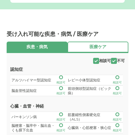
受け入れ可能な疾患・病気 / 医療ケア
疾患・病気
医療ケア
相談可
不可
認知症
アルツハイマー型認知症
レビー小体型認知症
相談可
相談可
前頭側頭型認知症（ピック
脳血管性認知症
病）
相談可
相談可
心臓・血管・神経
筋萎縮性側索硬化症
パーキンソン病
（ALS）
相談可
相談可
脳梗塞・脳卒中・脳出血・
心臓病・心筋梗塞・狭心症
くも膜下出血
相談可
相談可