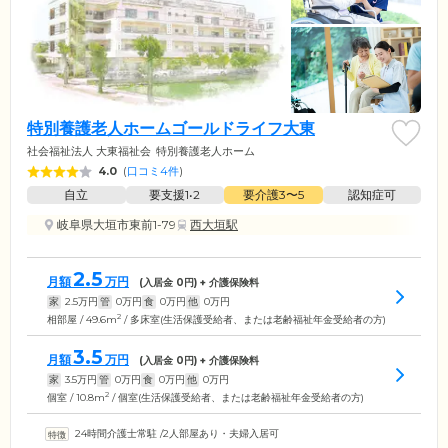
特別養護老人ホームゴールドライフ大東
社会福祉法人 大東福祉会
特別養護老人ホーム
4.0
(
口コミ4件
)
自立
要支援1•2
要介護3〜5
認知症可
岐阜県大垣市東前1-79
西大垣駅
2.5
月額
万円
(入居金
0
円) + 介護保険料
家
2.5
万円
管
0
万円
食
0
万円
他
0
万円
2
相部屋 / 49.6m
/ 多床室(生活保護受給者、または老齢福祉年金受給者の方)
3.5
月額
万円
(入居金
0
円) + 介護保険料
家
3.5
万円
管
0
万円
食
0
万円
他
0
万円
2
個室 / 10.8m
/ 個室(生活保護受給者、または老齢福祉年金受給者の方)
24時間介護士常駐
/
2人部屋あり・夫婦入居可