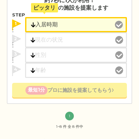
約7秒に1人が利用！
ピッタリ
の施設を提案します
STEP
1
2
3
4
最短1分
プロに施設を提案してもらう
1
1~8 件 全 8 件中