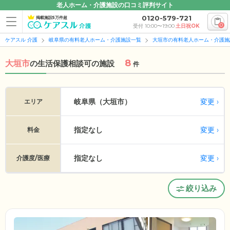
老人ホーム・介護施設の口コミ評判サイト
0120-579-721
掲載施設5万件超
0
受付 10:00〜19:00
土日祝OK
ケアスル 介護
岐阜県の有料老人ホーム・介護施設一覧
大垣市の有料老人ホーム・介護施
8
大垣市
の
生活保護相談可の施設
件
変更
岐阜県（大垣市）
エリア
指定なし
変更
料金
指定なし
変更
介護度/医療
絞り込み