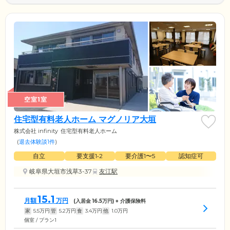
空室1室
住宅型有料老人ホーム マグノリア大垣
株式会社 infinity
住宅型有料老人ホーム
(
退去体験談1件
)
自立
要支援1•2
要介護1〜5
認知症可
岐阜県大垣市浅草3-37
友江駅
15.1
月額
万円
(入居金
16.5
万円) + 介護保険料
家
5.5
万円
管
5.2
万円
食
3.4
万円
他
1.0
万円
個室 / プラン1