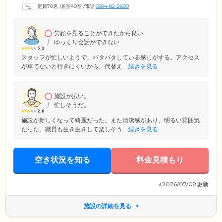
定員70名
/
居室40室
/
電話
0584-82-2800
笑顔を見ることができたから良い
ゆっくり会話ができない
3.2
スタッフが忙しいようで、バタバタしている感じがする。アクセス
が車でないと行きにくいから、代替え...
続きを見る
施設が広い。
忙しそうだ。
2.6
施設が新しくなって綺麗だった。また清潔感があり、明るい雰囲気
だった。職員も生き生きして楽しそう...
続きを見る
空き状況を知る
料金見積もり
※2026/07/08更新
施設の詳細を見る