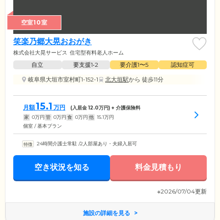
空室10室
笑楽乃郷大晃おおがき
株式会社大晃サービス
住宅型有料老人ホーム
自立
要支援1•2
要介護1〜5
認知症可
岐阜県大垣市室村町1-152-1
北大垣駅
から 徒歩11分
15.1
月額
万円
(入居金
12.0
万円) + 介護保険料
家
0
万円
管
0
万円
食
0
万円
他
15.1
万円
個室 / 基本プラン
24時間介護士常駐
/
2人部屋あり・夫婦入居可
空き状況を知る
料金見積もり
※2026/07/04更新
施設の詳細を見る