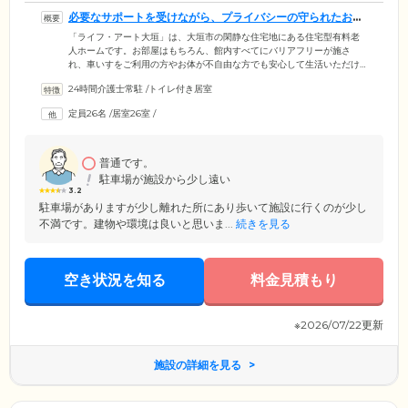
必要なサポートを受けながら、プライバシーの守られたお部
屋で生活できます
「ライフ・アート大垣」は、大垣市の閑静な住宅地にある住宅型有料老
人ホームです。お部屋はもちろん、館内すべてにバリアフリーが施さ
れ、車いすをご利用の方やお体が不自由な方でも安心して生活いただけ
る環境を整えています。ご入居いただくお部屋は、ご入居者様のプライ
24時間介護士常駐
/
トイレ付き居室
バシーに配慮して完全個室をご用意。使い慣れた家具の持ち込みなども
可能ですので、プライベート空間でご自身らしく生活いただけます。お
定員26名
/
居室26室
/
部屋内にナースコールを設置していますので、急な体調不良やお怪我な
どの緊急時もボタンひとつでスタッフと連絡が可能。お部屋に駆けつけ
るなど、24時間体制で迅速にご対応いたします。
普通です。
駐車場が施設から少し遠い
3.2
駐車場がありますが少し離れた所にあり歩いて施設に行くのが少し
不満です。建物や環境は良いと思いま...
続きを見る
空き状況を知る
料金見積もり
※2026/07/22更新
施設の詳細を見る