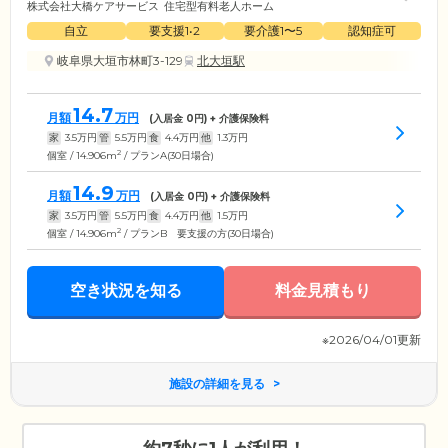
株式会社大橋ケアサービス
住宅型有料老人ホーム
自立
要支援1•2
要介護1〜5
認知症可
岐阜県大垣市林町3-129
北大垣駅
14.7
月額
万円
(入居金
0
円) + 介護保険料
家
3.5
万円
管
5.5
万円
食
4.4
万円
他
1.3
万円
2
個室 / 14.906m
/ プランA(30日場合)
14.9
月額
万円
(入居金
0
円) + 介護保険料
家
3.5
万円
管
5.5
万円
食
4.4
万円
他
1.5
万円
2
個室 / 14.906m
/ プランB 要支援の方(30日場合)
空き状況を知る
料金見積もり
※2026/04/01更新
施設の詳細を見る