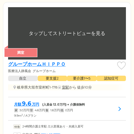
満室
グループホームＨＩＰＰＯ
医療法人静風会
グループホーム
自立
要支援2
要介護1〜5
認知症可
岐阜県大垣市室村町1-178
室駅
から 徒歩10分
9.6
月額
万円
(入居金
12.0
万円) + 介護保険料
家
3.0
万円
管
4.8
万円
食
1.8
万円
他
0
万円
2
9.9m
/ Aプラン
24時間介護士常駐
/
2人部屋あり・夫婦入居可