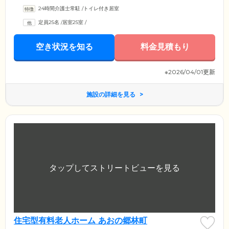
24時間介護士常駐
/
トイレ付き居室
定員25名
/
居室25室
/
空き状況を知る
料金見積もり
※2026/04/01更新
施設の詳細を見る
住宅型有料老人ホーム あおの郷林町