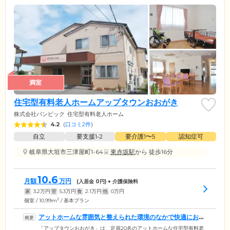
満室
住宅型有料老人ホームアップタウンおおがき
株式会社パンピック
住宅型有料老人ホーム
4.2
(
口コミ2件
)
自立
要支援1•2
要介護1〜5
認知症可
岐阜県大垣市三津屋町1-64
東赤坂駅
から 徒歩16分
10.6
月額
万円
(入居金
0
円) + 介護保険料
家
3.2
万円
管
5.3
万円
食
2.1
万円
他
0
万円
2
個室 / 10.99m
/ 基本プラン
アットホームな雰囲気と整えられた環境のなかで快適にお過
ごしいただけます
「アップタウンおおがき」は、定員20名のアットホームな住宅型有料老