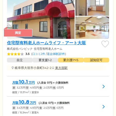
満室
住宅型有料老人ホームライフ・アート大垣
株式会社パンピック
住宅型有料老人ホーム
3.5
(
口コミ2件
/
退去体験談1件
)
自立
要支援1•2
要介護1〜5
認知症可
岐阜県大垣市小泉町342-2
東大垣駅
10.1
月額
万円
(入居金
0
円) + 介護保険料
家
3.2
万円
管
4.9
万円
食
2.0
万円
他
0
万円
2
個室 / 13.37m
/ 居室B
10.8
月額
万円
(入居金
0
円) + 介護保険料
家
3.4
万円
管
4.9
万円
食
2.5
万円
他
0
万円
2
個室 / 15.34m
/ 居室A