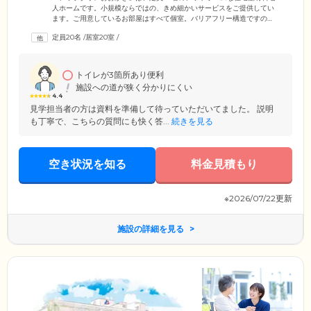
人ホームです。小規模ならではの、きめ細かいサービスをご提供してい
ます。ご用意しているお部屋はすべて個室。バリアフリー構造ですの
で、車いすでの移動も楽に行えるなど、お体が不自由な方も安心して生
定員20名
/
居室20室
/
活できる環境です。共有スペースも手すりの付いた広めの廊下、ゆった
りしたスペースの食堂など、快適な住まいにこだわったつくりとなって
います。とくに浴室は、お一人でくつろげる個浴のほか、座ったままで
も入浴できる設備を導入するなど、身体状況に応じてどなたでも安心し
トイレが3箇所あり便利
てご入浴いただけるように配慮しています。
施設への道が狭く分かりにくい
4.4
見学担当者の方は資料を準備して待っていただいてました。 説明
も丁寧で、こちらの質問にも快く答...
続きを見る
空き状況を知る
料金見積もり
※2026/07/22更新
施設の詳細を見る