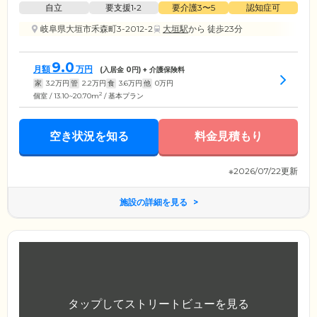
自立
要支援1•2
要介護3〜5
認知症可
岐阜県大垣市禾森町3-2012-2
大垣駅
から 徒歩23分
9.0
月額
万円
(入居金
0
円) + 介護保険料
家
3.2
万円
管
2.2
万円
食
3.6
万円
他
0
万円
2
個室 / 13.10~20.70m
/ 基本プラン
空き状況を知る
料金見積もり
※2026/07/22更新
施設の詳細を見る