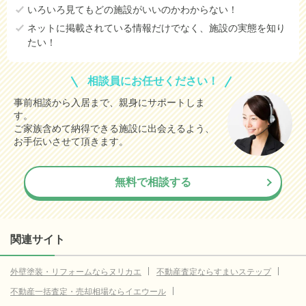
いろいろ見てもどの施設がいいのかわからない！
東津軽郡蓬田村
データなし
ネットに掲載されている情報だけでなく、施設の実態を知り
たい！
東津軽郡外ヶ浜町
データなし
西津軽郡鰺ヶ沢町
データなし
相談員にお任せください！
西津軽郡深浦町
データなし
事前相談から入居まで、親身にサポートしま
す。
中津軽郡西目屋村
データなし
ご家族含めて納得できる施設に出会えるよう、
南津軽郡藤崎町
データなし
お手伝いさせて頂きます。
南津軽郡大鰐町
データなし
無料で相談する
南津軽郡田舎館村
データなし
北津軽郡板柳町
データなし
北津軽郡鶴田町
データなし
関連サイト
北津軽郡中泊町
データなし
外壁塗装・リフォームならヌリカエ
不動産査定ならすまいステップ
上北郡野辺地町
データなし
不動産一括査定・売却相場ならイエウール