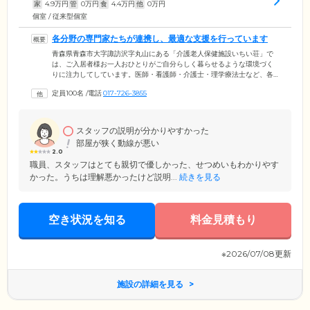
家
4.9
万円
管
0
万円
食
4.4
万円
他
0
万円
個室 / 従来型個室
各分野の専門家たちが連携し、最適な支援を行っています
青森県青森市大字諏訪沢字丸山にある「介護老人保健施設いちい荘」で
は、ご入居者様お一人おひとりがご自分らしく暮らせるような環境づく
りに注力してしています。医師・看護師・介護士・理学療法士など、各
分野の専門家たちが施設内でのカンファレンスを重ね、ご入居者様の身
定員100名
/
電話
017-726-3855
体機能の向上を目指してアプローチ。1日も早いご自宅への復帰をサポー
トしています。入所期間は約3ヶ月ごとに見直され、ケアプランにより延
長されることもあります。普段の暮らしの準備が整うまで、スタッフ一
同心をこめてサポートいたしますので、安心してお過ごしください。
スタッフの説明が分かりやすかった
部屋が狭く動線が悪い
2.0
職員、スタッフはとても親切で優しかった、せつめいもわかりやす
かった。うちは理解悪かったけど説明...
続きを見る
空き状況を知る
料金見積もり
※2026/07/08更新
施設の詳細を見る