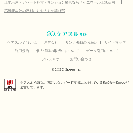
上北郡七戸町
データなし
土地活用・アパート経営・マンション経営なら「イエウール土地活用」
上北郡六戸町
データなし
不動産会社の評判ならおうちの語り部
上北郡横浜町
データなし
上北郡東北町
データなし
上北郡六ヶ所村
データなし
ケアスル 介護とは
運営会社
リンク掲載のお願い
サイトマップ
利用規約
個人情報の取扱いについて
データ引用について
上北郡おいらせ町
データなし
プレスキット
お問い合わせ
下北郡大間町
データなし
©2020 Speee Inc.
下北郡東通村
データなし
ケアスル 介護は、東証スタンダード市場に上場している株式会社Speeeが
下北郡風間浦村
データなし
運営しています。
下北郡佐井村
データなし
三戸郡三戸町
データなし
三戸郡五戸町
データなし
三戸郡田子町
データなし