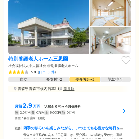
特別養護老人ホーム三思園
社会福祉法人中央福祉会
特別養護老人ホーム
3.8
(
口コミ5件
)
自立
要支援1•2
要介護3〜5
認知症可
青森県青森市横内若草1-1
筒井駅
2.9
月額
万円
(入居金
0
円) + 介護保険料
家
2.0
万円
管
0
万円
食
9,000
円
他
0
万円
個室 / 要介護1(一段階)
四季の移ろいを楽しみながら、いつまでも心豊かな毎日をお
過ごしください
青森市大字横内にある「三思園」は、要介護3～5の認定を受けたご高齢