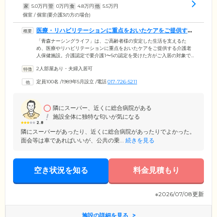
家
5.0
万円
管
0
万円
食
4.8
万円
他
5.5
万円
個室 / 個室(要介護3の方の場合)
医療・リハビリテーションに重点をおいたケアをご提供する
施設です
「青森ナーシングライフ」は、ご高齢者様の安定した生活を支えるた
め、医療やリハビリテーションに重点をおいたケアをご提供する介護老
人保健施設。介護認定で要介護1〜5の認定を受けた方がご入居の対象で
す。当ホームを運営する社会福祉法人恵寿福祉会は、「総合的な保健・
2人部屋あり・夫婦入居可
医療・福祉の充実」を経営理念に、訪問介護・訪問看護・訪問リハビリ
テーション・居宅介護支援等の在宅サービスを展開。複数の事業をとお
定員100名
/
1989年5月設立
/
電話
017-726-5211
して、地域の社会福祉に広く貢献しています。館内にはスタッフが24時
間常駐し、ご入居者様の家庭復帰に向けたお手伝いをしていますので、
初めてご自宅を離れるという方も安心してお過ごしください。
隣にスーパー、近くに総合病院がある
施設全体に独特な匂いが気になる
2.8
隣にスーパーがあったり、近くに総合病院があったりでよかった。
面会等は車であればいいが、公共の乗...
続きを見る
空き状況を知る
料金見積もり
※2026/07/08更新
施設の詳細を見る