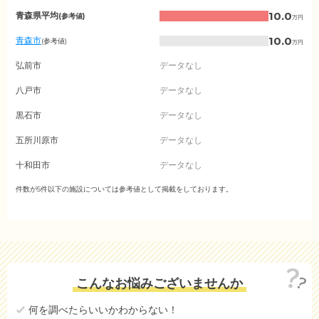
青
10.0
青森県平均
(参考値)
万円
森
県
10.0
青森市
(参考値)
万円
の
月
弘前市
データなし
額
費
八戸市
データなし
用
相
黒石市
データなし
場
（市
五所川原市
データなし
区
町
十和田市
データなし
村
別）
三沢市
件数が5件以下の施設については参考値として掲載をしております。
データなし
むつ市
データなし
つがる市
データなし
平川市
データなし
こんなお悩みございませんか
東津軽郡平内町
データなし
何を調べたらいいかわからない！
東津軽郡今別町
データなし