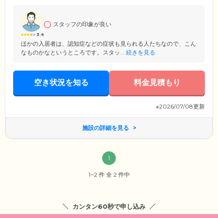
餅つき・年越しイベントを実施。楽しみながら身体を動かす機会も設け
ており、いきいきとした健やかな日々をお過ごしいただけます。
スタッフの印象が良い
3.4
ほかの入居者は、認知症などの症状も見られる人たちなので、こん
なものかなというところです。スタッ...
続きを見る
空き状況を知る
料金見積もり
※2026/07/08更新
施設の詳細を見る
1
1~2 件 全 2 件中
カンタン60秒で申し込み