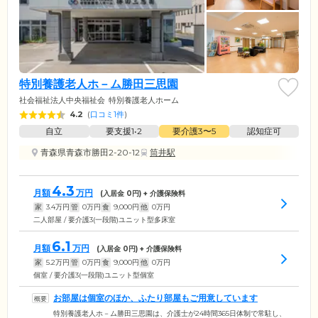
特別養護老人ホ－ム勝田三思園
社会福祉法人中央福祉会
特別養護老人ホーム
4.2
(
口コミ1件
)
自立
要支援1•2
要介護3〜5
認知症可
青森県青森市勝田2-20-12
筒井駅
4.3
月額
万円
(入居金
0
円) + 介護保険料
家
3.4
万円
管
0
万円
食
9,000
円
他
0
万円
二人部屋 / 要介護3(一段階)ユニット型多床室
6.1
月額
万円
(入居金
0
円) + 介護保険料
家
5.2
万円
管
0
万円
食
9,000
円
他
0
万円
個室 / 要介護3(一段階)ユニット型個室
お部屋は個室のほか、ふたり部屋もご用意しています
特別養護老人ホ－ム勝田三思園は、介護士が24時間365日体制で常駐し、