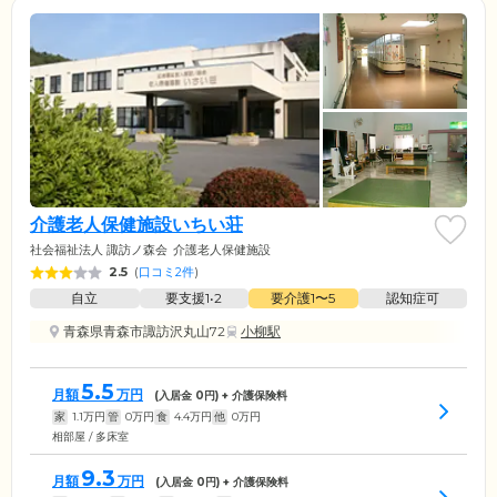
介護老人保健施設いちい荘
社会福祉法人 諏訪ノ森会
介護老人保健施設
2.5
(
口コミ2件
)
自立
要支援1•2
要介護1〜5
認知症可
青森県青森市諏訪沢丸山72
小柳駅
5.5
月額
万円
(入居金
0
円) + 介護保険料
家
1.1
万円
管
0
万円
食
4.4
万円
他
0
万円
相部屋 / 多床室
9.3
月額
万円
(入居金
0
円) + 介護保険料