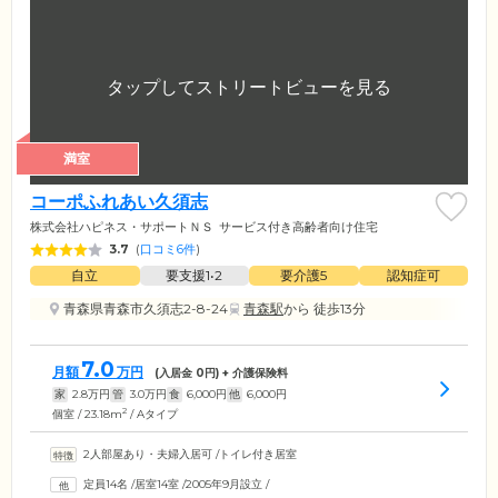
満室
コーポふれあい久須志
株式会社ハピネス・サポートＮＳ
サービス付き高齢者向け住宅
3.7
(
口コミ6件
)
自立
要支援1•2
要介護5
認知症可
青森県青森市久須志2-8-24
青森駅
から 徒歩13分
7.0
月額
万円
(入居金
0
円) + 介護保険料
家
2.8
万円
管
3.0
万円
食
6,000
円
他
6,000
円
2
個室 / 23.18m
/ Aタイプ
2人部屋あり・夫婦入居可
/
トイレ付き居室
定員14名
/
居室14室
/
2005年9月設立
/