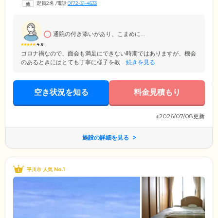
定員2名
/
電話
0172-31-4533
感じることができる場所です。「グループホーム城西」では、この素晴
らしい自然環境と城下町の風情を融合させながら、ご入居者様に居心地
のよい、心安らぐ場所を提供しています。みなさまが穏やかな日々を送
りながら、楽しみや幸福を感じることができるよう、心を込めたサポー
通院の付き添いがあり、こまめに...
トを行っています。
4.8
コロナ禍なので、面会も満足にできない時期ではありますが、機会
のあるときにはとても丁寧に様子を教...
続きを見る
空き状況を知る
料金見積もり
※2026/07/08更新
施設の詳細を見る
平川市 人気 No.1