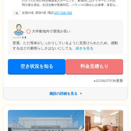
の方々のための特別養護老人ホームです。敷地内にはデイサービスや訪
問介護を併設。生活全般や医療対応、バランスの取れたお食事、多彩な
アクティビティなど幅広いサービスで、ご入居者様の心豊かな毎日をご
定員50名
/
居室4室
/
電話
017-728-1133
支援します。館内は段差をなくし、随所に手すりを設置したオールバリ
アフリー設計を採用。車いすや歩行器をご利用の方も安心してお過ごし
いただけます。また当ホームは、桜やポプラ並木、雄大な岩木山など、
豊かな自然に囲まれた環境。季節ごとに変化する景色は、ご入居者様や
大学敷地内で環境が良い
スタッフを楽しませてくれます。
2.8
普通。ただ母体がしっかりしているように見受けられたため、感動
するほどの素晴らしさはないにしても...
続きを見る
空き状況を知る
料金見積もり
※2026/07/08更新
施設の詳細を見る