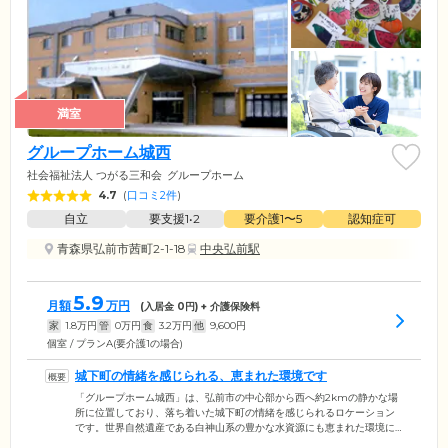
満室
グループホーム城西
社会福祉法人 つがる三和会
グループホーム
4.7
(
口コミ2件
)
自立
要支援1•2
要介護1〜5
認知症可
青森県弘前市茜町2-1-18
中央弘前駅
5.9
月額
万円
(入居金
0
円) + 介護保険料
家
1.8
万円
管
0
万円
食
3.2
万円
他
9,600
円
個室 / プランA(要介護1の場合)
城下町の情緒を感じられる、恵まれた環境です
「グループホーム城西」は、弘前市の中心部から西へ約2kmの静かな場
所に位置しており、落ち着いた城下町の情緒を感じられるロケーション
です。世界自然遺産である白神山系の豊かな水資源にも恵まれた環境に
あります。美しい自然が身近に広がり、四季折々の風景や自然の息吹を