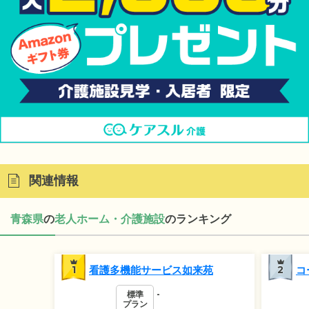
関連情報
青森県
の
老人ホーム・介護施設
のランキング
1
看護多機能サービス如来苑
2
コ
標準
-
プラン