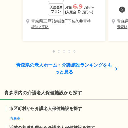
6.9
入居金0
月額
万円
〜
プラン
0
(入居金
万円
〜)
青森県三戸郡南部町下名久井青柳
青森
諏訪ノ平駅
青森駅
青森県の老人ホーム・介護施設ランキングをも
っと見る
青森県内の介護老人保健施設から探す
市区町村から介護老人保健施設を探す
青森市
近隣の都道府県から介護老人保健施設を探す