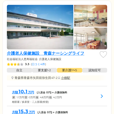
介護老人保健施設 青森ナーシングライフ
社会福祉法人恵寿福祉会
介護老人保健施設
3.3
(
口コミ4件
)
自立
要支援1•2
要介護1〜5
認知症可
青森県青森市矢田前弥生田47-2
小柳駅
10.1
月額
万円
(入居金
0
円) + 介護保険料
家
1.1
万円
管
0
万円
食
4.8
万円
他
4.2
万円
相部屋 / 多床室・二人部屋(特室)
15.3
月額
万円
(入居金
0
円) + 介護保険料