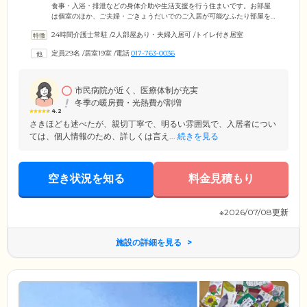
食事・入浴・排泄などの身体介助や生活支援を行う住まいです。お部屋
は個室のほか、ご夫婦・ごきょうだいでのご入居が可能なふたり部屋を
ご用意しました。お食事は、栄養バランスに配慮したメニューを1日3食
24時間介護士常駐
/
2人部屋あり・夫婦入居可
/
トイレ付き居室
ご提供。ほかのご入居者様との会話に花を咲かせながら、なごやかなひ
とときをお過ごしください。浴室設備は、リフト付き個浴室と特殊浴室
定員29名
/
居室19室
/
電話
017-763-0036
をご用意。お体の状態に合わせて、快適に清潔を保っていただけます。
さらに当ホームは定員29名と、小規模でアットホームな雰囲気も魅力。
顔なじみのスタッフやご入居者様に囲まれ、ホッとくつろいで暮らして
いただけます。
市民病院が近く、医療体制が充実
冬季の暖房費・光熱費が割増
4.2
さきほども述べたが、親切丁寧で、明るい雰囲気で、入居者につい
ては、個人情報のため、詳しくは言え...
続きを見る
空き状況を知る
料金見積もり
※2026/07/08更新
施設の詳細を見る