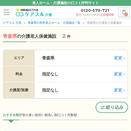
老人ホーム・介護施設の口コミ評判サイト
0120-579-721
掲載施設5万件超
0
受付 10:00〜19:00
土日祝OK
ケアスル 介護
青森県の有料老人ホーム・介護施設一覧
青森県の介護老人保健施設
2
青森県
の
介護老人保健施設
件
変更
青森県
エリア
指定なし
変更
料金
指定なし
変更
介護度/医療
絞り込み
おすすめ順
空室の多い順
安い順
高い順
口コミ件数順