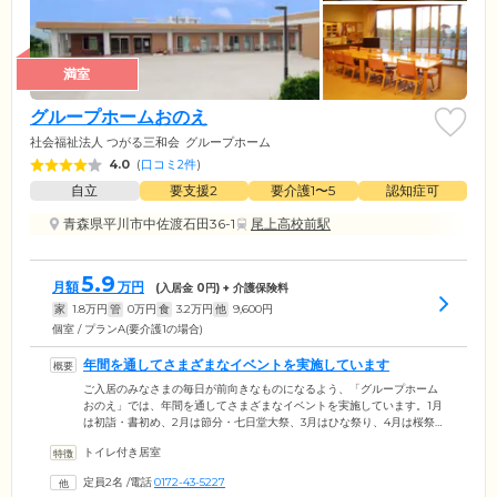
満室
グループホームおのえ
社会福祉法人 つがる三和会
グループホーム
4.0
(
口コミ2件
)
自立
要支援2
要介護1〜5
認知症可
青森県平川市中佐渡石田36-1
尾上高校前駅
5.9
月額
万円
(入居金
0
円) + 介護保険料
家
1.8
万円
管
0
万円
食
3.2
万円
他
9,600
円
個室 / プランA(要介護1の場合)
年間を通してさまざまなイベントを実施しています
ご入居のみなさまの毎日が前向きなものになるよう、「グループホーム
おのえ」では、年間を通してさまざまなイベントを実施しています。1月
は初詣・書初め、2月は節分・七日堂大祭、3月はひな祭り、4月は桜祭
り・開園記念日、5月はつつじ祭など、飽きのこない多彩な取り組みが魅
トイレ付き居室
力です。6月には盆栽祭り、7月は七夕祭り、8月は地域の夏祭りに参加す
るなど、地域との交流の機会も積極的に設けています。そのほか9月は猿
定員2名
/
電話
0172-43-5227
賀神社大祭・十五夜、10月には運動会、11月は市民文化祭・紅葉、12月は