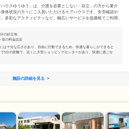
アハウスゆうゆう」は、介護を必要としない「自立」の方から要介
い身体状況の方々にご入居いただけるケアハウスです。安否確認や
事、多彩なアクティビティなど、幅広いサービスを低価格でご利用
常駐するスタッフが、お一人おひとりの「自分らしい」毎日を支援
こだわったバリアフリー設計を採用。開放的な温泉大浴場や、和の
5分の好立地
のある談話室など、共用設備も充実しています。その日の気分に合
ト並の料金設定
びと毎日をお過ごしください。
には十分な広さがあり、自由に行動できるため、快適な暮らしができると
車で5分の距離で、近くに大型ショッピングセンターがあり、快適に過ごせ
る
施設の詳細を見る