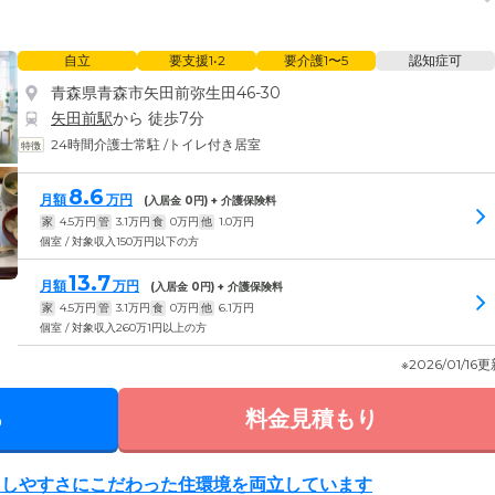
自立
要支援1•2
要介護1〜5
認知症可
青森県青森市矢田前弥生田46-30
矢田前駅
から 徒歩7分
24時間介護士常駐
/
トイレ付き居室
8.6
月額
万円
(入居金
0
円) + 介護保険料
家
4.5
万円
管
3.1
万円
食
0
万円
他
1.0
万円
個室 / 対象収入150万円以下の方
13.7
月額
万円
(入居金
0
円) + 介護保険料
家
4.5
万円
管
3.1
万円
食
0
万円
他
6.1
万円
個室 / 対象収入260万1円以上の方
※2026/01/16
る
料金見積もり
らしやすさにこだわった住環境を両立しています