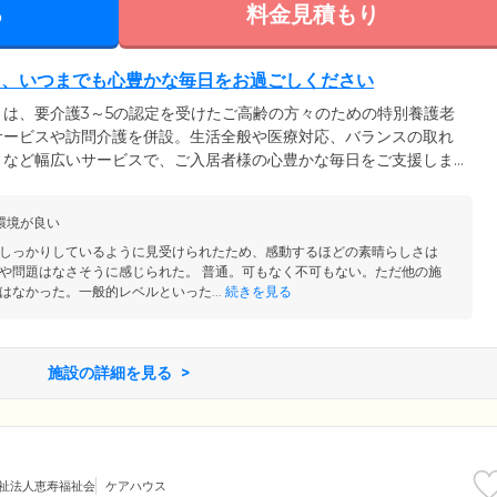
る
料金見積もり
ら、いつまでも心豊かな毎日をお過ごしください
は、要介護3～5の認定を受けたご高齢の方々のための特別養護老
サービスや訪問介護を併設。生活全般や医療対応、バランスの取れ
ィなど幅広いサービスで、ご入居者様の心豊かな毎日をご支援しま
に手すりを設置したオールバリアフリー設計を採用。車いすや歩行
ごしいただけます。また当ホームは、桜やポプラ並木、雄大な岩木
環境が良い
環境。季節ごとに変化する景色は、ご入居者様やスタッフを楽しま
しっかりしているように見受けられたため、感動するほどの素晴らしさは
や問題はなさそうに感じられた。 普通。可もなく不可もない。ただ他の施
はなかった。一般的レベルといった...
続きを見る
施設の詳細を見る
祉法人恵寿福祉会
ケアハウス