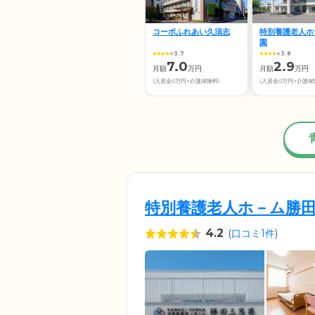
コーポふれあい久須志
特別養護老人ホ
園
3.7
3.8
7.0
2.9
月額
万円
月額
万円
(入居金0万円+介護保険料)
(入居金0万円+介護保
特別養護老人ホ－ム勝
4.2
(
口コミ1件
)