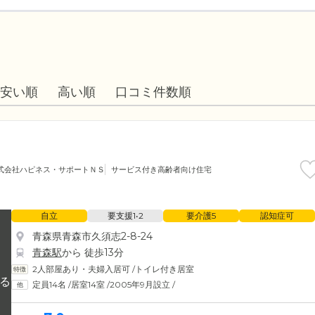
安い順
高い順
口コミ件数順
式会社ハピネス・サポートＮＳ
サービス付き高齢者向け住宅
自立
要支援1•2
要介護5
認知症可
青森県青森市久須志2-8-24
青森駅
から 徒歩13分
2人部屋あり・夫婦入居可
/
トイレ付き居室
定員14名
/
居室14室
/
2005年9月設立
/