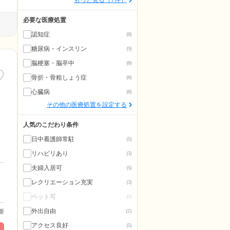
必要な医療処置
認知症
(8)
糖尿病・インスリン
(9)
脳梗塞・脳卒中
(8)
骨折・骨粗しょう症
(8)
心臓病
(8)
その他の医療処置を設定する
人気のこだわり条件
日中看護師常駐
(5)
リハビリあり
(3)
夫婦入居可
(5)
レクリエーション充実
(3)
ペット可
(0)
外出自由
更新
(2)
アクセス良好
(5)