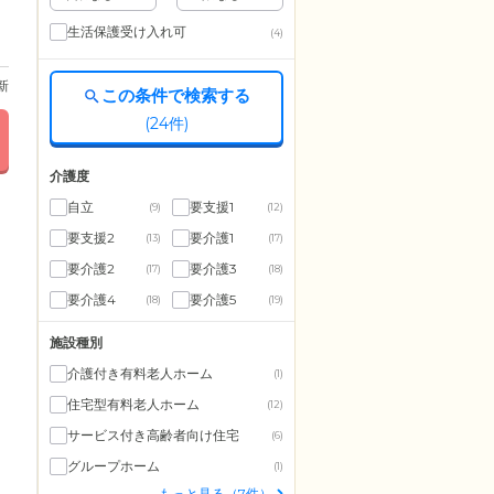
生活保護受け入れ可
(4)
更新
この条件で検索する
(
24
件)
介護度
自立
要支援1
(9)
(12)
要支援2
要介護1
(13)
(17)
要介護2
要介護3
(17)
(18)
要介護4
要介護5
(18)
(19)
施設種別
介護付き有料老人ホーム
(1)
住宅型有料老人ホーム
(12)
サービス付き高齢者向け住宅
(6)
グループホーム
(1)
もっと見る（7件）