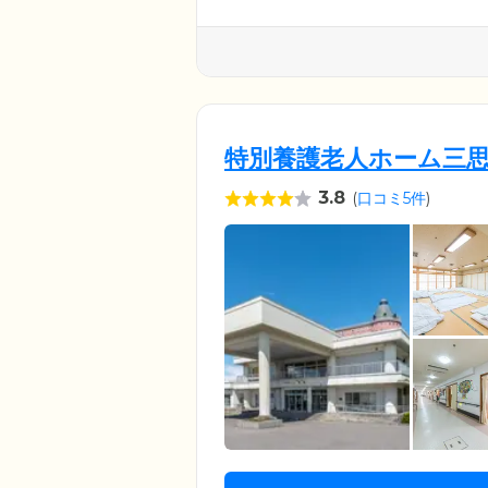
特別養護老人ホーム三
3.8
(
口コミ5件
)