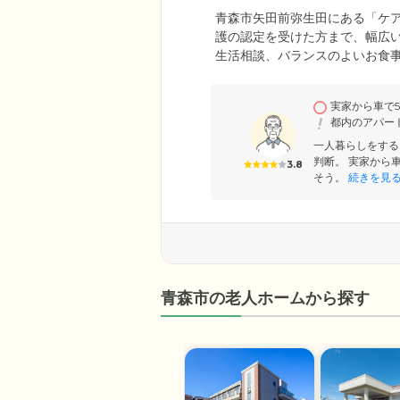
青森市矢田前弥生田にある「ケ
護の認定を受けた方まで、幅広
生活相談、バランスのよいお食
いただけることが魅力。24時間
します。館内は安全と快適性に
実家から車で
安らぎに満ちた茶室、落ち着き
都内のアパー
わせてお好きな場所で、のびの
一人暮らしをする
判断。 実家から
3.8
そう。
続きを見
青森市の老人ホームから探す