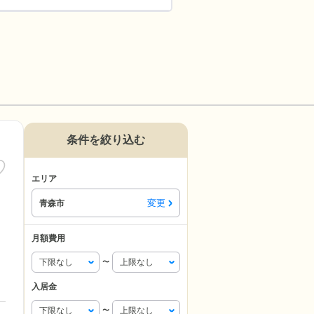
条件を絞り込む
エリア
変更
青森市
月額費用
〜
入居金
〜