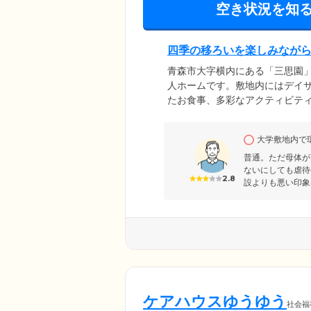
空き状況を知
四季の移ろいを楽しみなが
青森市大字横内にある「三思園」
人ホームです。敷地内にはデイ
たお食事、多彩なアクティビテ
す。館内は段差をなくし、随所
器をご利用の方も安心してお過
大学敷地内で
山など、豊かな自然に囲まれた
せてくれます。
普通。ただ母体が
ないにしても虐待
2.8
設よりも悪い印象
ケアハウスゆうゆう
社会福