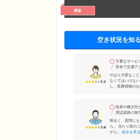
満室
空き状況を知
不要なサービ
田舎で交通ア
やはり大変なこと
なくてはいけない
3.2
し、医療保険のお
段差や継ぎ目
周辺道路の除
明るく、質問にも
ら。 当たり前の
3.6
から。
続きを見