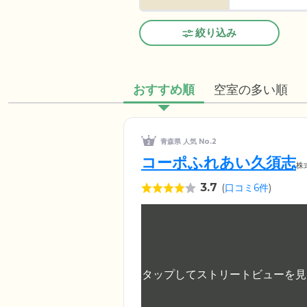
絞り込み
おすすめ順
空室の多い順
青森県 人気 No.2
コーポふれあい久須志
株
3.7
(
口コミ6件
)