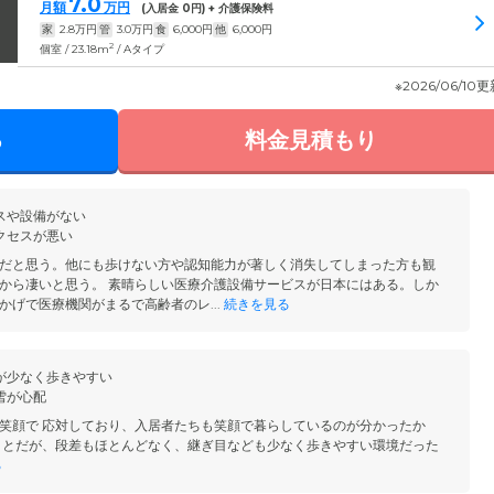
7.0
月額
万円
(入居金
0
円) + 介護保険料
家
2.8
万円
管
3.0
万円
食
6,000
円
他
6,000
円
2
個室 / 23.18m
/ Aタイプ
※2026/06/10
る
料金見積もり
スや設備がない
クセスが悪い
だと思う。他にも歩けない方や認知能力が著しく消失してしまった方も観
から凄いと思う。 素晴らしい医療介護設備サービスが日本にはある。しか
かげで医療機関がまるで高齢者のレ...
続きを見る
が少なく歩きやすい
雪が心配
笑顔で 応対しており、入居者たちも笑顔で暮らしているのが分かったか
ことだが、段差もほとんどなく、継ぎ目なども少なく歩きやすい環境だった
る