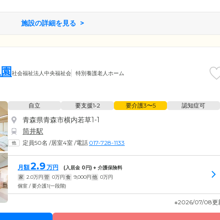
施設の詳細を見る
思園
社会福祉法人中央福祉会
特別養護老人ホーム
自立
要支援1•2
要介護3〜5
認知症可
青森県青森市横内若草1-1
筒井駅
定員50名
/
居室4室
/
電話
017-728-1133
2.9
月額
万円
(入居金
0
円) + 介護保険料
家
2.0
万円
管
0
万円
食
9,000
円
他
0
万円
個室 / 要介護1(一段階)
※2026/07/08