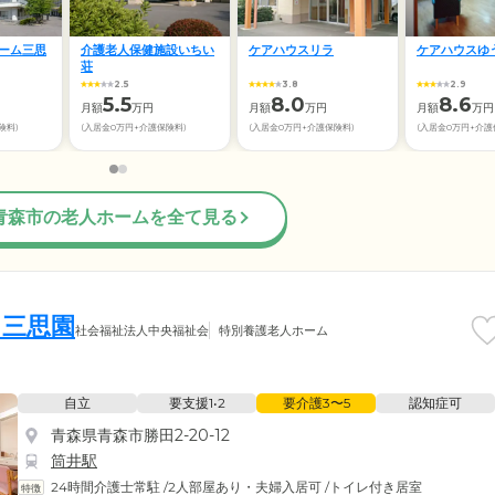
ーム三思
介護老人保健施設いちい
ケアハウスリラ
ケアハウスゆ
荘
2.5
3.8
2.9
5.5
8.0
8.6
月額
万円
月額
万円
月額
万円
険料)
(入居金0万円+介護保険料)
(入居金0万円+介護保険料)
(入居金0万円+介護
青森市の老人ホームを全て見る
田三思園
社会福祉法人中央福祉会
特別養護老人ホーム
自立
要支援1•2
要介護3〜5
認知症可
青森県青森市勝田2-20-12
筒井駅
24時間介護士常駐
/
2人部屋あり・夫婦入居可
/
トイレ付き居室