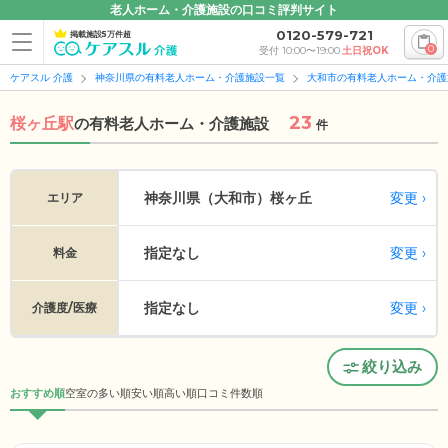
老人ホーム・介護施設の口コミ評判サイト
0120-579-721
掲載施設5万件超
0
受付 10:00〜19:00
土日祝OK
ケアスル 介護
神奈川県の有料老人ホーム・介護施設一覧
大和市の有料老人ホーム・介護
23
桜ヶ丘駅
の
有料老人ホーム・介護施設
件
変更
神奈川県（大和市）
桜ヶ丘
エリア
指定なし
変更
料金
指定なし
変更
介護度/医療
絞り込み
おすすめ順
空室の多い順
安い順
高い順
口コミ件数順