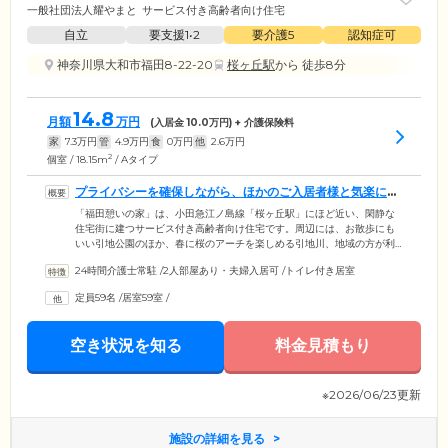
一般社団法人耀やまと
サービス付き高齢者向け住宅
自立
要支援1•2
要介護5
認知症可
神奈川県大和市福田8-22-20
桜ヶ丘駅
から 徒歩8分
14.8
月額
万円
(入居金
10.0
万円) + 介護保険料
家
7.3
万円
管
4.9
万円
食
0
万円
他
2.6
万円
2
個室 / 18.15m
/ Aタイプ
プライバシーを確保しながら、ほかのご入居者様と気楽に交
流できる環境です
「福田憩いの家」は、小田急江ノ島線「桜ヶ丘駅」にほど近い、閑静な
住宅街に建つサービス付き高齢者向け住宅です。周辺には、お散歩にも
いい引地公園のほか、春に桜のアーチを楽しめる引地川、地域の方が利
用できるふれあいプラザがあります。ご用意しているお部屋はすべて個
24時間介護士常駐
/
2人部屋あり・夫婦入居可
/
トイレ付き居室
室。プライベート空間で自由にお過ごしいただけます。おひとりで不安
を感じるとき、誰かとお話を楽しみたいときは、共有スペースのコミュ
定員59名
/
居室59室
/
ニケーションリビングをご利用ください。ほかのご入居者様やスタッフ
と一緒に、世間話や趣味などをしながら気分転換できます。笑顔の多
い、あたたかい雰囲気が自慢の住まいです。
空き状況を知る
料金見積もり
※2026/06/23更新
施設の詳細を見る