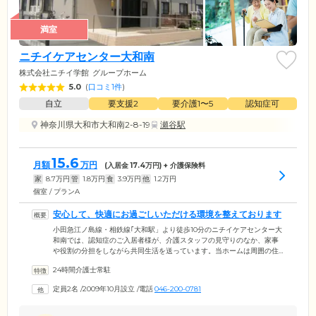
満室
ニチイケアセンター大和南
株式会社ニチイ学館
グループホーム
5.0
(
口コミ1件
)
自立
要支援2
要介護1〜5
認知症可
神奈川県大和市大和南2-8-19
瀬谷駅
15.6
月額
万円
(入居金
17.4
万円) + 介護保険料
家
8.7
万円
管
1.8
万円
食
3.9
万円
他
1.2
万円
個室 / プランA
安心して、快適にお過ごしいただける環境を整えております
小田急江ノ島線・相鉄線｢大和駅」より徒歩10分のニチイケアセンター大
和南では、認知症のご入居者様が、介護スタッフの見守りのなか、家事
や役割の分担をしながら共同生活を送っています。当ホームは周囲の住
宅になじむ、大きめの一軒家のような外観が目印。みなさまの生活の拠
24時間介護士常駐
点となるお部屋はプライバシーに配慮した個室のため、ご自分らしい空
間づくりをお楽しみいただけます。共有スペースである食堂は、余裕の
定員2名
/
2009年10月設立
/
電話
046-200-0781
ある空間をご用意。ご入居者様同士での会話を楽しんだり、趣味に没頭
したりと、思い思いの時間をお過ごしください。入浴は、介助を受ける
方の安全や快適性を最優先し、二方向からの介助が可能なユニットバス