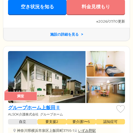
は、ほかのご入居者様とおしゃべりをしながら、優雅なティータイムを
空き状況を知る
料金見積もり
お楽しみください。
※2026/07/10更新
施設の詳細を見る
満室
グループホーム上飯田Ⅱ
ALSOK介護株式会社
グループホーム
自立
要支援2
要介護1〜5
認知症可
神奈川県横浜市泉区上飯田町3795-1
いずみ野駅