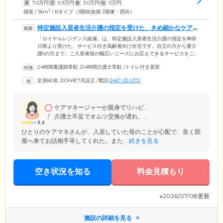
家
7.0
万円
管
5.9
万円
食
3.0
万円
他
0
万円
2
個室 / 18m
/ Bタイプ（3階吹抜側 2階東・西向）
特定施設入居者生活介護の指定を受けた、きめ細かなケアが
自慢の住まいです
「ロイヤルレジデンス綾瀬」は、特定施設入居者生活介護の指定を神奈
川県より受けた、サービス付き高齢者向け住宅です。自立の方から要介
護5の方まで、ご入居者様の幅広いニーズにお応えできるサービスをご提
供しています。日常生活については、介護スタッフがサポート。お食
24時間看護師常駐
/
24時間介護士常駐
/
トイレ付き居室
事、入浴、排せつのお手伝いのほか、機能訓練を行うなど、自立支援に
取り組んでいます。また、訪問看護ステーションが併設し、さらに近隣
定員80名
/
2014年7月設立
/
電話
0467-33-5172
の医療機関と連携。24時間体制で医療ケアを行える体制を整えていま
す。持病のある方や退院直後の方など、在宅医療のニーズの高い方にも
ご対応が可能。介護・看護・医療が協力し、できる限りのサポートをい
たします。
ケアマネージャーが親身でリハビ...
介護士不足でオムツ交換が遅れ、...
3.2
ひとりのケアマネさんが、入居していた母のことが心配で、良く部
屋へ来てお話相手等してくれた。また...
続きを見る
空き状況を知る
料金見積もり
※2026/07/08更新
施設の詳細を見る