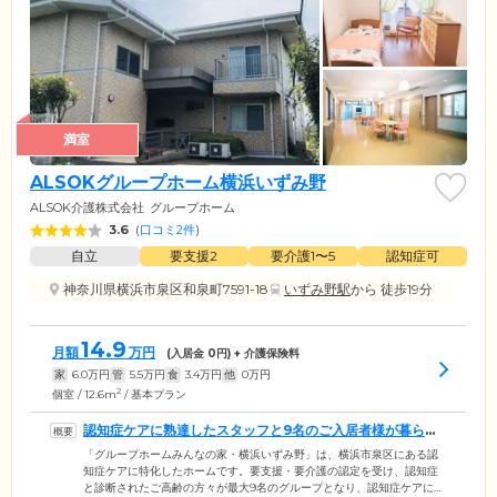
満室
ALSOKグループホーム横浜いずみ野
ALSOK介護株式会社
グループホーム
3.6
(
口コミ2件
)
自立
要支援2
要介護1〜5
認知症可
神奈川県横浜市泉区和泉町7591-18
いずみ野駅
から 徒歩19分
14.9
月額
万円
(入居金
0
円) + 介護保険料
家
6.0
万円
管
5.5
万円
食
3.4
万円
他
0
万円
2
個室 / 12.6m
/ 基本プラン
認知症ケアに熟達したスタッフと9名のご入居者様が暮らす
ホームです
「グループホームみんなの家・横浜いずみ野」は、横浜市泉区にある認
知症ケアに特化したホームです。要支援・要介護の認定を受け、認知症
と診断されたご高齢の方々が最大9名のグループとなり、認知症ケアに熟