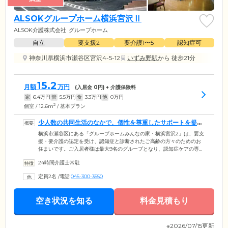
ALSOKグループホーム横浜宮沢Ⅱ
ALSOK介護株式会社
グループホーム
自立
要支援2
要介護1〜5
認知症可
神奈川県横浜市瀬谷区宮沢4-5-12
いずみ野駅
から 徒歩21分
15.2
月額
万円
(入居金
0
円) + 介護保険料
家
6.4
万円
管
5.5
万円
食
3.3
万円
他
0
万円
2
個室 / 12.6m
/ 基本プラン
少人数の共同生活のなかで、個性を尊重したサポートを提供
します
横浜市瀬谷区にある「グループホームみんなの家・横浜宮沢2」は、要支
援・要介護の認定を受け、認知症と診断されたご高齢の方々のためのお
住まいです。ご入居者様は最大9名のグループとなり、認知症ケアの専門
スタッフとともに共同生活を送ります。スタッフは24時間常駐し、ご入
24時間介護士常駐
居者様それぞれの個性を尊重しながら寄り添ったサポートをご提供。顔
なじみの方々と少人数で暮らす家庭のような雰囲気のなか、認知症ケア
定員2名
/
電話
045-300-3550
を行いながら症状の進行緩和を目指します。また、近くには和泉川が流
れ、目の前には緑豊かな和泉川宮沢遊水地公園のある落ち着いたロケー
ションとなっています。心おだやかに暮らしていただける環境です。
空き状況を知る
料金見積もり
※2026/07/15更新