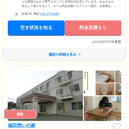
うな環境のなかで専門スタッフと共同生活を営んでいます。みなさまが
安心して暮らせるよう、ホーム内は全館バリアフリー設計。お部屋は、
周囲の目を気にせずくつろげる個室をご用意しました。お食事は朝昼夕
定員2名
/
電話
046-279-6887
の3食のほか、おやつをご提供しています。共有スペースであるリビング
は、お食事の時間以外もみなさまが集う憩いの場。ご入居者様同士での
交流や趣味など、和やかなひとときをお過ごしください。花物語の
空き状況を知る
料金見積もり
「花」とは、ここで暮らすみなさまのことです。お一人おひとりが主人
公となって素敵な花を咲かせ、すばらしい物語をお作りいただけるよ
う、お手伝いいたします。
※2026/07/08更新
施設の詳細を見る
満室
福田憩いの家