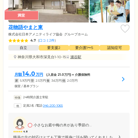
満室
花物語やまと東
株式会社日本アメニティライフ協会
グループホーム
4.7
(
口コミ2件
)
自立
要支援2
要介護1〜5
認知症可
神奈川県大和市深見台1-10-15
瀬谷駅
14.0
月額
万円
(入居金
21.0
万円) + 介護保険料
家
5.9
万円
管
2.5
万円
食
3.6
万円
他
2.0
万円
個室 / 基本プラン
24時間介護士常駐
定員2名
/
電話
046-200-1065
小さなお庭や梅の木があり季節の...
4.8
職員の方の対応はとても丁寧で親身に話を聞いてくれました。 入