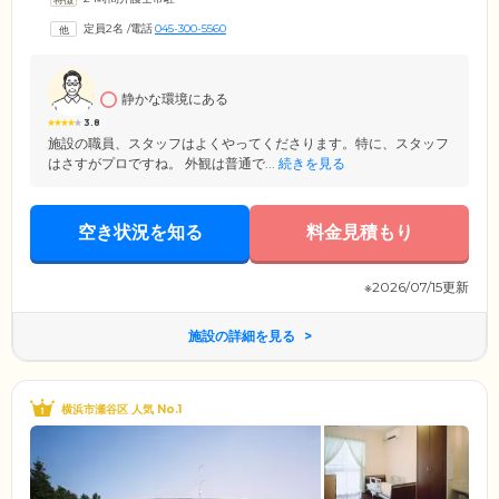
心穏やかに生活を送っていただけるよう「グループホームみんなの家・
横浜宮沢３」の定員は、最大18名と小規模に設定。さらに定員数を9名に
定員2名
/
電話
045-300-5560
絞ったグループを構成し、一緒にご飯を食べたりレクリエーションをし
たりと家庭的な関わり合いを大切にしながら暮らしています。
静かな環境にある
3.8
施設の職員、スタッフはよくやってくださります。特に、スタッフ
はさすがプロですね。 外観は普通で...
続きを見る
空き状況を知る
料金見積もり
※2026/07/15更新
施設の詳細を見る
横浜市瀬谷区 人気 No.1