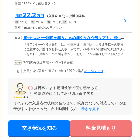
2
個室 / 18.35m
/ 前払金プラン
22.2
月額
万円
(入居金
0
円) + 介護保険料
家
7.7
万円
管
7.0
万円
食
7.5
万円
他
0
万円
2
個室 / 18.35m
/ 前払金0円プラン
担当ヘルパー制度を導入。きめ細やかな介護ケアをご提供し
ています
「リアンレーヴ横浜瀬谷」は、相鉄本線「瀬谷駅」より徒歩10分の場所
に位置する介護付き有料老人ホームです。24時間365日体制で介護スタッ
フを常駐。担当ヘルパー制を導入しており、ご入居者様お一人おひとり
のお気持ちに寄り添いながら日々サポートしております。日中は看護師
24時間介護士常駐
/
トイレ付き居室
が常駐。毎日の健康相談や服薬管理などを実施しています。また、「山
本クリニック」や「藤が丘マイスター訪問歯科」といった協力医療機関
定員46名
/
居室46室
/
2017年11月設立
/
電話
045-303-5371
との連携により、往診のほか、健康相談を承っています。運営する「株
式会社木下の介護」は、介護業界を索引するリーディングカンパニー。
介護の現場を見つめ続けてきた弊社だからこそできるケアをお届けいた
します。
提携医による定期検診で安心感がある
幹線道路に面しており環境面で劣る
4.8
それぞれの入居者の状態の合わせて、親身になって対応している様
子がよくわかっった。自由時間中も入...
続きを見る
空き状況を知る
料金見積もり