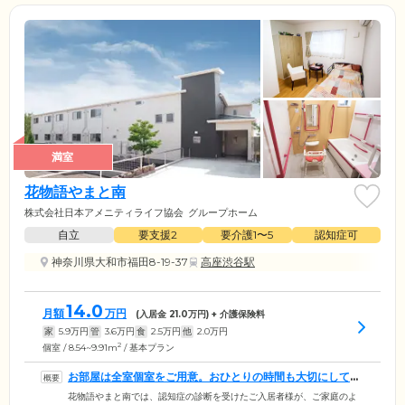
満室
花物語やまと南
株式会社日本アメニティライフ協会
グループホーム
自立
要支援2
要介護1〜5
認知症可
神奈川県大和市福田8-19-37
高座渋谷駅
14.0
月額
万円
(入居金
21.0
万円) + 介護保険料
家
5.9
万円
管
3.6
万円
食
2.5
万円
他
2.0
万円
2
個室 / 8.54~9.91m
/ 基本プラン
お部屋は全室個室をご用意。おひとりの時間も大切にしてい
ただけます
花物語やまと南では、認知症の診断を受けたご入居者様が、ご家庭のよ