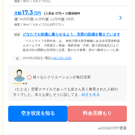
2
個室 / 18m
/ Aタイプ(1人)
17.3
月額
万円
(入居金
0
円) + 介護保険料
家
9.0
万円
管
6.1
万円
食
2.2
万円
他
0
万円
2
個室 / 18m
/ Aタイプ(1人)0円プラン
どなたでも快適に暮らせるよう、充実の設備を整えています
「ベストライフ大和中央」は、 神奈川県大和市柳橋にある住宅型有料老
人ホームです。小田急江ノ島線・相鉄本線「大和」駅小田急改札口より
徒歩13分の閑静な住宅街に位置。着がえや食事、排せつ動作といった身
の回りのことをある程度ご自分でできる自立の方から、要支援・要介護
2012年2月設立
/
電話
046-200-2055
認定を受けている方まで、幅広くご入居可能です。共用スペースには、
みなさまの憩いの場である食堂をはじめ、談話コーナーや健康管理室、
相談室など充実の設備を整えています。理美容室も完備していますの
で、外出が難しい方もヘアカットやパーマなどの施術をお楽しみいただ
様々なレクリエーションが毎日充実
けます。
4.6
（たとえ）営業スマイルであっても皆さん良く教育された人材の
方々でした。本人も楽しそうに話してま...
続きを見る
空き状況を知る
料金見積もり
※2026/07/17更新