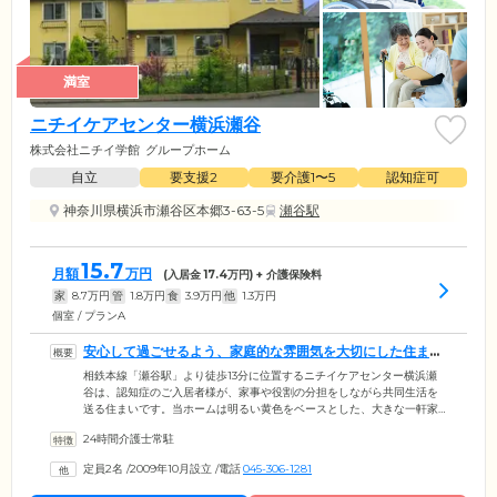
満室
ニチイケアセンター横浜瀬谷
株式会社ニチイ学館
グループホーム
自立
要支援2
要介護1〜5
認知症可
神奈川県横浜市瀬谷区本郷3-63-5
瀬谷駅
15.7
月額
万円
(入居金
17.4
万円) + 介護保険料
家
8.7
万円
管
1.8
万円
食
3.9
万円
他
1.3
万円
個室 / プランA
安心して過ごせるよう、家庭的な雰囲気を大切にした住まい
です
相鉄本線「瀬谷駅」より徒歩13分に位置するニチイケアセンター横浜瀬
谷は、認知症のご入居者様が、家事や役割の分担をしながら共同生活を
送る住まいです。当ホームは明るい黄色をベースとした、大きな一軒家
のようなたたずまいが目印。生活の拠点となるお部屋は、プライバシー
24時間介護士常駐
に配慮した、個室をご用意しました。お部屋内には、これまでご使用さ
れていた家具をお持ち込みいただけるため、慣れ親しんだご自宅のよう
定員2名
/
2009年10月設立
/
電話
045-306-1281
な空間づくりが可能です。共有スペースには畳のお部屋がございますの
で、落ち着いてホッとくつろいでいただけます。広く明るいテラスで