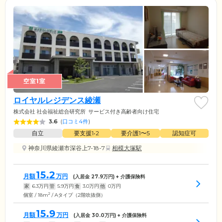
空室1室
ロイヤルレジデンス綾瀬
株式会社 社会福祉総合研究所
サービス付き高齢者向け住宅
3.6
(
口コミ4件
)
自立
要支援1•2
要介護1〜5
認知症可
神奈川県綾瀬市深谷上7-18-7
相模大塚駅
15.2
月額
万円
(入居金
27.9
万円) + 介護保険料
家
6.3
万円
管
5.9
万円
食
3.0
万円
他
0
万円
2
個室 / 18m
/ Aタイプ（2階吹抜側）
15.9
月額
万円
(入居金
30.0
万円) + 介護保険料