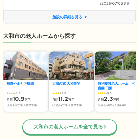
※2026/07/08更新
施設の詳細を見る
大和市の老人ホームから探す
福寿やまと下鶴間
太陽の家 大和住宅
特別養護老人ホーム 和
喜園 田園
3.4
4.0
3.9
10.9
11.2
2.3
月額
万円
月額
万円
月額
万円
(入居金21万円+介護保険料)
(入居金4万円+介護保険料)
(入居金0万円+介護保険料)
大和市の老人ホームを全て見る