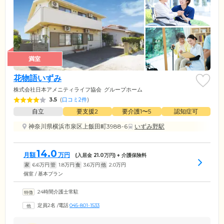
満室
花物語いずみ
株式会社日本アメニティライフ協会
グループホーム
3.5
(
口コミ2件
)
自立
要支援2
要介護1〜5
認知症可
神奈川県横浜市泉区上飯田町3988-6
いずみ野駅
14.0
月額
万円
(入居金
21.0
万円) + 介護保険料
家
6.6
万円
管
1.8
万円
食
3.6
万円
他
2.0
万円
個室 / 基本プラン
24時間介護士常駐
定員2名
/
電話
045-801-1533