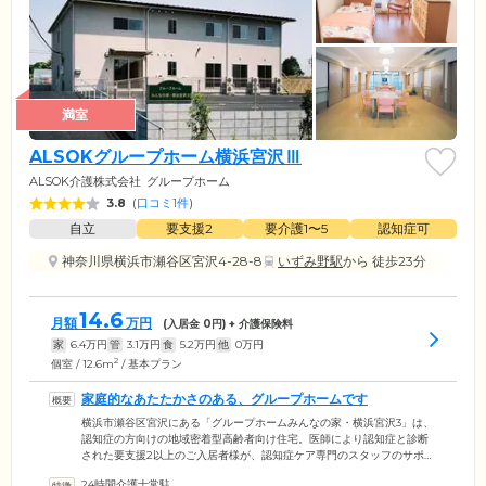
満室
ALSOKグループホーム横浜宮沢Ⅲ
ALSOK介護株式会社
グループホーム
3.8
(
口コミ1件
)
自立
要支援2
要介護1〜5
認知症可
神奈川県横浜市瀬谷区宮沢4-28-8
いずみ野駅
から 徒歩23分
14.6
月額
万円
(入居金
0
円) + 介護保険料
家
6.4
万円
管
3.1
万円
食
5.2
万円
他
0
万円
2
個室 / 12.6m
/ 基本プラン
家庭的なあたたかさのある、グループホームです
横浜市瀬谷区宮沢にある「グループホームみんなの家・横浜宮沢3」は、
認知症の方向けの地域密着型高齢者向け住宅。医師により認知症と診断
された要支援2以上のご入居者様が、認知症ケア専門のスタッフのサポー
トを受けながら共同生活を営んでいます。ご入居のみなさまに安心して
24時間介護士常駐