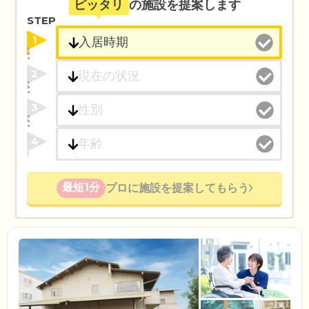
ピッタリ
の施設を提案します
STEP
1
2
3
4
最短1分
プロに施設を提案してもらう