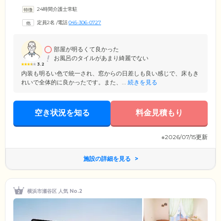
達したスタッフと家庭のような環境のもとで共同生活を送ります。スタ
24時間介護士常駐
ッフは24時間常駐し、ご入居者様それぞれの個性を把握。家事や炊事な
ど日常のなかでお一人おひとりが「できること」を実践してもらうこと
定員2名
/
電話
045-306-0727
で、認知症の進行緩和を目指します。ホーム近くには和泉川宮沢遊水池
に流れ込むおだやかな川が流れており、川沿いの歩道はご入居者様たち
の散歩コースに。ゆったりとした時間をお過ごしいただける環境です。
部屋が明るくて良かった
お風呂のタイルがあまり綺麗でない
3.2
内装も明るい色で統一され、窓からの日差しも良い感じで、床もき
れいで全体的に良かったです。また、...
続きを見る
空き状況を知る
料金見積もり
※2026/07/15更新
施設の詳細を見る
横浜市瀬谷区 人気 No.2