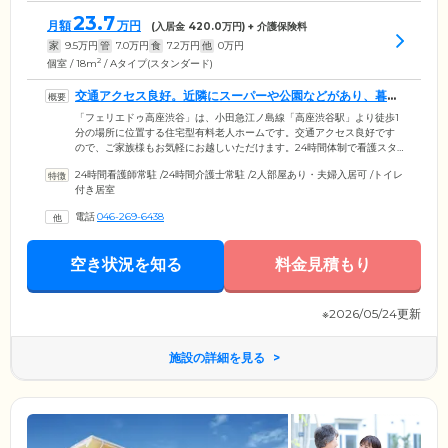
23.7
月額
万円
(入居金
420.0
万円) + 介護保険料
家
9.5
万円
管
7.0
万円
食
7.2
万円
他
0
万円
2
個室 / 18m
/ Aタイプ(スタンダード)
交通アクセス良好。近隣にスーパーや公園などがあり、暮ら
しやすい環境です
「フェリエドゥ高座渋谷」は、小田急江ノ島線「高座渋谷駅」より徒歩1
分の場所に位置する住宅型有料老人ホームです。交通アクセス良好です
ので、ご家族様もお気軽にお越しいただけます。24時間体制で看護スタ
ッフが常駐。ご入居者様お一人おひとりの気持ちに寄り添いながらきめ
24時間看護師常駐
/
24時間介護士常駐
/
2人部屋あり・夫婦入居可
/
トイレ
細やかなサポートを行っています。「湘南第一病院」などの協力医療機
付き居室
関とも連携が取れているので、安心してお過ごしいただけます。近隣に
はスーパーやドラッグストア、大型商業施設や緑豊かな公園もあり、暮
電話
046-269-6438
らしやすい環境が整っています。ご自宅で過ごすようにくつろぎなが
ら、いつでも安心のサポートを受けられる、快適な住まいです。
空き状況を知る
料金見積もり
※2026/05/24更新
施設の詳細を見る