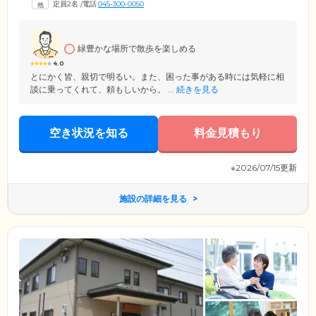
定員2名
/
電話
045-300-0050
ご安心ください。家庭的な環境のもと、ほかのご入居者様と一緒に過ご
すことで、認知症の方の気持ちが安定しやすく、認知症の進行抑制にも
効果が期待できます。
緑豊かな場所で散歩を楽しめる
4.0
とにかく皆、親切で明るい。また、困った事がある時には気軽に相
談に乗ってくれて、頼もしいから。 ...
続きを見る
空き状況を知る
料金見積もり
※2026/07/15更新
施設の詳細を見る