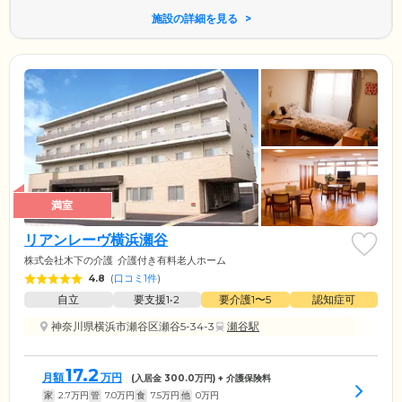
施設の詳細を見る
満室
リアンレーヴ横浜瀬谷
株式会社木下の介護
介護付き有料老人ホーム
4.8
(
口コミ1件
)
自立
要支援1•2
要介護1〜5
認知症可
神奈川県横浜市瀬谷区瀬谷5-34-3
瀬谷駅
17.2
月額
万円
(入居金
300.0
万円) + 介護保険料
家
2.7
万円
管
7.0
万円
食
7.5
万円
他
0
万円