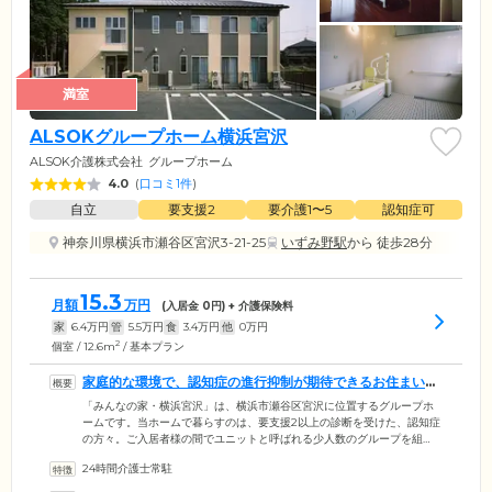
満室
ALSOKグループホーム横浜宮沢
ALSOK介護株式会社
グループホーム
4.0
(
口コミ1件
)
自立
要支援2
要介護1〜5
認知症可
神奈川県横浜市瀬谷区宮沢3-21-25
いずみ野駅
から 徒歩28分
15.3
月額
万円
(入居金
0
円) + 介護保険料
家
6.4
万円
管
5.5
万円
食
3.4
万円
他
0
万円
2
個室 / 12.6m
/ 基本プラン
家庭的な環境で、認知症の進行抑制が期待できるお住まいで
す
「みんなの家・横浜宮沢」は、横浜市瀬谷区宮沢に位置するグループホ
ームです。当ホームで暮らすのは、要支援2以上の診断を受けた、認知症
の方々。ご入居者様の間でユニットと呼ばれる少人数のグループを組
み、そのなかで掃除や洗濯といった家事を分担しながら生活を送ってい
24時間介護士常駐
ただきます。お一人おひとりの好きなこと・得意なことにできる限り合
わせて、役割を担当。ご希望にそぐわない割り振りはいたしませんので