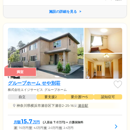
施設の詳細を見る
満室
グループホーム せや別荘
株式会社エイジサービス
グループホーム
自立
要支援2
要介護1〜5
認知症可
神奈川県横浜市瀬谷区下瀬谷2-25-16
瀬谷駅
15.7
月額
万円
(入居金
7.0
万円) + 介護保険料
家
7.0
万円
管
4.3
万円
食
2.0
万円
他
2.4
万円