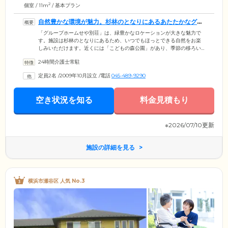
2
個室 / 11m
/ 基本プラン
自然豊かな環境が魅力。杉林のとなりにあるあたたかなグル
ープホームです
「グループホームせや別荘」は、緑豊かなロケーションが大きな魅力で
す。施設は杉林のとなりにあるため、いつでもほっとできる自然をお楽
しみいただけます。近くには「こどもの森公園」があり、季節の移ろい
はもちろん、地域の子どもたちとの交流もご入居者様の楽しみのひとつ
24時間介護士常駐
です。施設では、「自立支援」を基本にしたケアをご提供。できるだけ
身の回りのことをご自身で行っていただきます。洗濯ものを干したり、
定員2名
/
2009年10月設立
/
電話
045-489-9290
リビングを掃除したり、自分で考え動くことで、認知機能の維持・向上
を促します。介護スタッフは24時間常駐し、万全の見守り体制を確立。
記憶障害や失語など、お一人おひとりの症状に合わせてサポートします
空き状況を知る
料金見積もり
のでご安心ください。
※2026/07/10更新
施設の詳細を見る
横浜市瀬谷区 人気 No.3