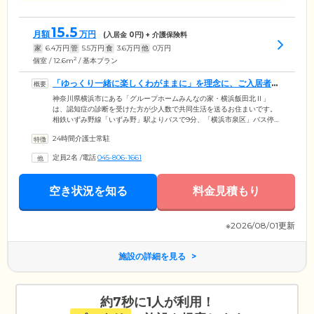
15.5
月額
万円
(入居金
0
円) + 介護保険料
家
6.4
万円
管
5.5
万円
食
3.6
万円
他
0
万円
2
個室 / 12.6m
/ 基本プラン
「ゆっくり一緒に楽しくわがままに」を理念に、ご入居者様
に寄り添います
神奈川県横浜市にある「グループホームみんなの家・横浜飯田北Ⅱ」
は、認知症の診断を受けた方が少人数で共同生活を送るお住まいです。
相鉄いずみ野線「いずみ野」駅よりバスで9分、「横浜市泉区」バス停で
下車後5分の場所にあります。目の前には小学校があり、子どもたちの楽
24時間介護士常駐
しそうな声が聞こえる和やかな雰囲気のある環境。ご入居者様は9名で1
つのグループ(ユニット)を形成し、スタッフやほかのご入居者様と協力し
定員2名
/
電話
045-806-1661
ながら家事を行っていただきます。「ゆっくり一緒に楽しくわがまま
に」が当ホームの理念。少人数制だからこその、お一人おひとりに合っ
た細やかなケアをご提供します。
空き状況を知る
料金見積もり
※2026/08/01更新
施設の詳細を見る
約7秒に1人が利用！