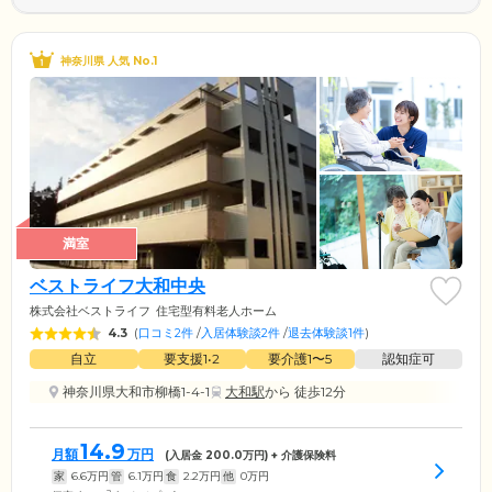
神奈川県 人気 No.1
満室
ベストライフ大和中央
株式会社ベストライフ
住宅型有料老人ホーム
4.3
(
口コミ2件
/
入居体験談2件
/
退去体験談1件
)
自立
要支援1•2
要介護1〜5
認知症可
神奈川県大和市柳橋1-4-1
大和駅
から 徒歩12分
14.9
月額
万円
(入居金
200.0
万円) + 介護保険料
家
6.6
万円
管
6.1
万円
食
2.2
万円
他
0
万円