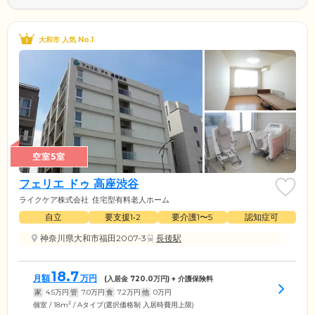
大和市 人気 No.1
空室5室
フェリエ ドゥ 高座渋谷
ライクケア株式会社
住宅型有料老人ホーム
自立
要支援1•2
要介護1〜5
認知症可
神奈川県大和市福田2007-3
長後駅
18.7
月額
万円
(入居金
720.0
万円) + 介護保険料
家
4.5
万円
管
7.0
万円
食
7.2
万円
他
0
万円
2
個室 / 18m
/ Aタイプ(選択価格制 入居時費用上限)