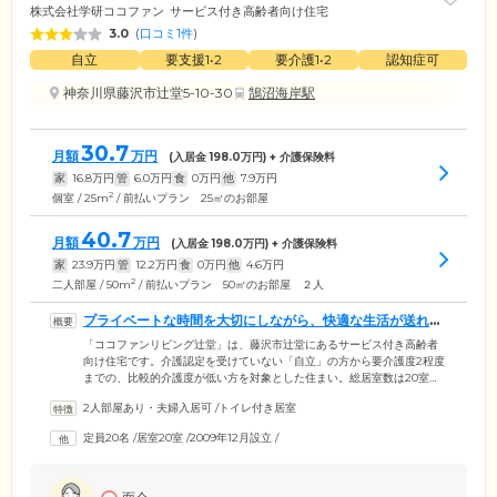
株式会社学研ココファン
サービス付き高齢者向け住宅
3.0
(
口コミ1件
)
自立
要支援1•2
要介護1•2
認知症可
神奈川県藤沢市辻堂5-10-30
鵠沼海岸駅
30.7
月額
万円
(入居金
198.0
万円) + 介護保険料
家
16.8
万円
管
6.0
万円
食
0
万円
他
7.9
万円
2
個室 / 25m
/ 前払いプラン 25㎡のお部屋
40.7
月額
万円
(入居金
198.0
万円) + 介護保険料
家
23.9
万円
管
12.2
万円
食
0
万円
他
4.6
万円
2
二人部屋 / 50m
/ 前払いプラン 50㎡のお部屋 ２人
プライベートな時間を大切にしながら、快適な生活が送れま
す
「ココファンリビング辻堂」は、藤沢市辻堂にあるサービス付き高齢者
向け住宅です。介護認定を受けていない「自立」の方から要介護度2程度
までの、比較的介護度が低い方を対象とした住まい。総居室数は20室
で、すべてのお部屋にミニキッチンと個浴室を完備しています。アット
2人部屋あり・夫婦入居可
/
トイレ付き居室
ホームな雰囲気のなかで、ご自身のペースを大切にお過ごしください。
ふたり部屋は充分な広さを設けており、ご夫婦やごきょうだい揃っての
定員20名
/
居室20室
/
2009年12月設立
/
ご入居でも、ゆとりをもってお過ごしいただけます。ホーム周辺にはス
ーパーや大型ショッピングモールなどもあり、プライベートの時間を大
切にしながら、自由に暮らしたい方にはぴったりな環境です。