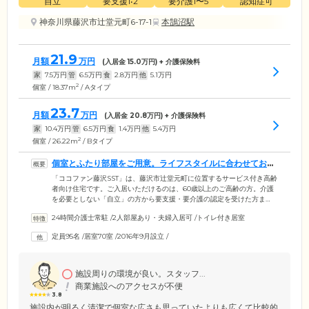
自立
要支援1•2
要介護1〜5
認知症可
神奈川県藤沢市辻堂元町6-17-1
本鵠沼駅
21.9
月額
万円
(入居金
15.0
万円) + 介護保険料
家
7.5
万円
管
6.5
万円
食
2.8
万円
他
5.1
万円
2
個室 / 18.37m
/ Aタイプ
23.7
月額
万円
(入居金
20.8
万円) + 介護保険料
家
10.4
万円
管
6.5
万円
食
1.4
万円
他
5.4
万円
2
個室 / 26.22m
/ Bタイプ
個室とふたり部屋をご用意。ライフスタイルに合わせてお選
びください
「ココファン藤沢SST」は、藤沢市辻堂元町に位置するサービス付き高齢
者向け住宅です。ご入居いただけるのは、60歳以上のご高齢の方。介護
を必要としない「自立」の方から要支援・要介護の認定を受けた方ま
で、幅広い身体状況の方にご入居いただけます。ご入居のみなさまがお
24時間介護士常駐
/
2人部屋あり・夫婦入居可
/
トイレ付き居室
住まいになる居室は全70室。ワンルームの個室やカウンターキッチンを
備えたふたり部屋など、4種類のお部屋をご用意いたしました。プライバ
定員95名
/
居室70室
/
2016年9月設立
/
シーが保たれた個室では、おひとりの時間を大切にしていただけます。
ふたり部屋は、キッチン・浴室を完備した過ごしやすい空間に。ご夫婦
やごきょうだいでの入居をお考えの方は、お気軽にお問い合わせくださ
い。
施設周りの環境が良い。スタッフ...
商業施設へのアクセスが不便
3.8
施設内が明るく清潔で個室な広さも思っていたよりも広くて比較的