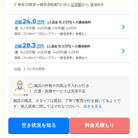
神奈川県茅ヶ崎市赤松町13-16
辻堂駅
から 徒歩8分
24.0
月額
万円
(入居金
15.2
万円) + 介護保険料
家
15.2
万円
管
4.5
万円
食
0
万円
他
4.3
万円
2
個室 / 25.49m
/ 月払いプラン（最低賃料）食費なし
28.3
月額
万円
(入居金
15.2
万円) + 介護保険料
家
15.2
万円
管
4.5
万円
食
4.4
万円
他
4.3
万円
2
個室 / 25.49m
/ 月払いプラン（最低賃料）食費あり
トイレ付き居室
施設の外観や内装は手入れが行き...
介護・医療サービスは充実不足
4.0
施設の職員、スタッフは親切、丁寧で教育が行き届いてるようで
す。他入居者に関してはそれなりのレベ...
続きを見る
空き状況を知る
料金見積もり