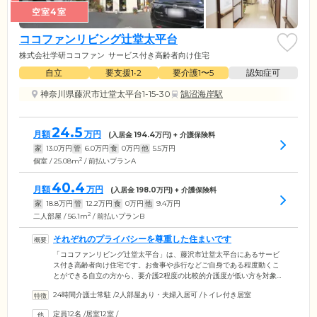
空室4室
ココファンリビング辻堂太平台
株式会社学研ココファン
サービス付き高齢者向け住宅
自立
要支援1•2
要介護1〜5
認知症可
神奈川県藤沢市辻堂太平台1-15-30
鵠沼海岸駅
24.5
月額
万円
(入居金
194.4
万円) + 介護保険料
家
13.0
万円
管
6.0
万円
食
0
万円
他
5.5
万円
2
個室 / 25.08m
/ 前払いプランA
40.4
月額
万円
(入居金
198.0
万円) + 介護保険料
家
18.8
万円
管
12.2
万円
食
0
万円
他
9.4
万円
2
二人部屋 / 56.1m
/ 前払いプランB
それぞれのプライバシーを尊重した住まいです
「ココファンリビング辻堂太平台」は、藤沢市辻堂太平台にあるサービ
ス付き高齢者向け住宅です。お食事や歩行などご自身である程度動くこ
とができる自立の方から、要介護2程度の比較的介護度が低い方を対象と
した住まい。お部屋は12室ご用意しており、全室にトイレやミニキッチ
24時間介護士常駐
/
2人部屋あり・夫婦入居可
/
トイレ付き居室
ン、浴室を備えています。我が家にいるような雰囲気のなか、ご入居者
様それぞれのプライバシーを大切に生活していただけます。56.10㎡の広
定員12名
/
居室12室
/