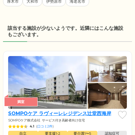
厚木市
大和市
伊勢原市
海老名市
該当する施設が少ないようです。近隣にはこんな施設
もございます。
満室
SOMPOケア ラヴィーレレジデンス辻堂西海岸
SOMPOケア株式会社
サービス付き高齢者向け住宅
4.1
(
口コミ2件
)
自立
要支援1•2
要介護1〜5
認知症可