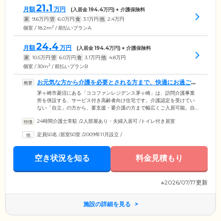
21.1
月額
万円
(入居金
194.4
万円) + 介護保険料
家
9.6
万円
管
6.0
万円
食
3.1
万円
他
2.4
万円
2
個室 / 18.2m
/ 前払いプランA
24.4
月額
万円
(入居金
194.4
万円) + 介護保険料
家
10.5
万円
管
6.0
万円
食
3.1
万円
他
4.8
万円
2
個室 / 30m
/ 前払いプランB
お元気な方から介護を必要とされる方まで、快適にお過ごし
いただけます
茅ヶ崎市菱沼にある「ココファンレジデンス茅ヶ崎」は、訪問介護事業
所を併設する、サービス付き高齢者向け住宅です。介護認定を受けてい
ない「自立」の方から、要支援・要介護の方まで幅広くご入居可能。自
立向けの「一般居室」と「介護用居室」をフロアごとに分けて配置して
24時間介護士常駐
/
2人部屋あり・夫婦入居可
/
トイレ付き居室
いるため、ご入居者様それぞれの心身状態や生活スタイルに合わせて、
快適にお過ごしいただけます。一般居室にはお風呂やミニキッチンを備
定員50名
/
居室50室
/
2009年11月設立
/
えていますので、ご自由にご利用ください。お部屋はA～Eまで5タイプ
の間取りをご用意しており、ご夫婦やごきょうだいでの入居も可能で
す。
空き状況を知る
料金見積もり
※2026/07/17更新
施設の詳細を見る