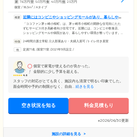
家
7.6
万円
管
5.0
万円
食
4.0
万円
他
2.5
万円
2
個室 / 18.3m
/ Aタイプ
近隣にはコンビニやショッピングモールがあり、暮らしやす
い環境です
「ココファン茅ヶ崎小桜町」は、茅ヶ崎市小桜町の閑静な住宅街にたた
ずむサービス付き高齢者向け住宅です。近隣には、コンビニや飲食店、
ショッピングモールや病院があり、暮らしやすい環境が整っています。
24時間体制で介護スタッフが常駐。宅配便の取り次ぎや電球交換などの
24時間介護士常駐
/
2人部屋あり・夫婦入居可
/
トイレ付き居室
フロントサービスから、定期的な安否確認や緊急時の対応まで、幅広く
サポートしています。施設内に訪問介護サービスを併設。介護が必要に
定員71名
/
居室71室
/
2021年9月設立
/
なった際に利用が可能ですので、安心して生活を送れます。ご自宅で過
ごすようにくつろぎながら、信頼のサポートがある安心を同時に実感し
ていただける住まいです。
個室で家電が使えるのが良かった。
金額的に少し予算を超える。
4.6
スタッフの対応がとても良く、施設内も清潔で明るい印象でした。
面会時間や予約の制限がなく、自由...
続きを見る
空き状況を知る
料金見積もり
※2026/06/30更新
施設の詳細を見る