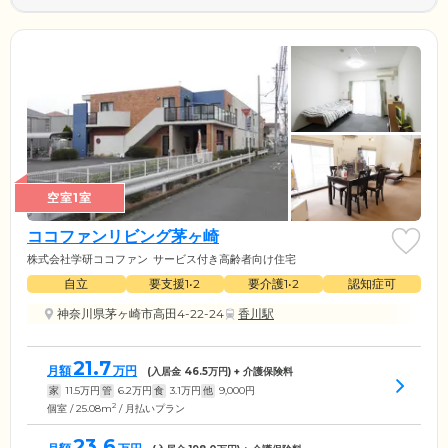
空室1室
ココファンリビング茅ヶ崎
株式会社学研ココファン
サービス付き高齢者向け住宅
自立
要支援1•2
要介護1•2
認知症可
神奈川県茅ヶ崎市高田4-22-24
香川駅
21.7
月額
万円
(入居金
46.5
万円) + 介護保険料
家
11.5
万円
管
6.2
万円
食
3.1
万円
他
9,000
円
2
個室 / 25.08m
/ 月払いプラン
23.6