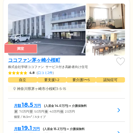
満室
ココファン茅ヶ崎小桜町
株式会社学研ココファン
サービス付き高齢者向け住宅
4.8
(
口コミ2件
)
自立
要支援1•2
要介護1〜5
認知症可
神奈川県茅ヶ崎市小桜町3-5-15
18.5
月額
万円
(入居金
14.0
万円) + 介護保険料
家
7.0
万円
管
5.0
万円
食
4.0
万円
他
2.5
万円
2
個室 / 18.3m
/ Aタイプ
19.1
月額
万円
(入居金
15.2
万円) + 介護保険料