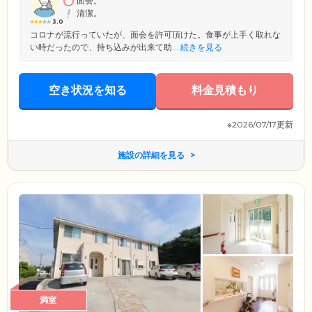
面会。
清潔。
3.0
コロナが流行っていたが、面会を許可頂けた。食事が上手く取れな
い時だったので、持ち込みが出来て助...
続きを見る
空き状況を知る
料金見積もり
※2026/07/17更新
施設の詳細を見る
満室