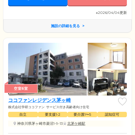
※2026/04/04更新
施設の詳細を見る
空室6室
ココファンレジデンス茅ヶ崎
株式会社学研ココファン
サービス付き高齢者向け住宅
自立
要支援1•2
要介護1〜5
認知症可
神奈川県茅ヶ崎市菱沼1-9-13
北茅ケ崎駅