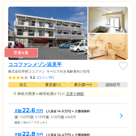
空室4室
ココファンメゾン浜見平
株式会社学研ココファン
サービス付き高齢者向け住宅
3.2
(
口コミ1件
)
自立
要支援1•2
要介護1〜5
認知症可
神奈川県茅ヶ崎市松尾6-72
北茅ケ崎駅
22.6
月額
万円
(入居金
14.0
万円) + 介護保険料
家
7.0
万円
管
5.7
万円
食
3.1
万円
他
6.8
万円
2
個室 / 18m
/ プランA-1
22.8
月額
万円
(入居金
14.4
万円) + 介護保険料