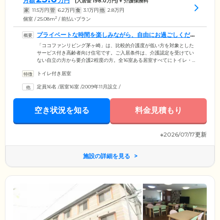
月額
万円
(入居金
198.0
万円) + 介護保険料
家
11.5
万円
管
6.2
万円
食
3.1
万円
他
2.8
万円
2
個室 / 25.08m
/ 前払いプラン
プライベートな時間を楽しみながら、自由にお過ごしくださ
い
「ココファンリビング茅ヶ崎」は、比較的介護度が低い方を対象とした
サービス付き高齢者向け住宅です。ご入居条件は、介護認定を受けてい
ない自立の方から要介護2程度の方。全16室ある居室すべてにトイレ・収
納・バスルーム・ミニキッチンを設けているため、ご自分の空間でゆっ
トイレ付き居室
くりとお過ごしいただけます。また、近くにはコンビニエンスストアや
ドラッグストア、ホームセンター、スーパー、ファミリーレストラン、
定員16名
/
居室16室
/
2009年11月設立
/
お弁当屋さん、回転寿司店など、さまざまなお店があります。お散歩や
お買い物もしやすい環境ですので、プライベートな時間を楽しみなが
ら、自由にお過ごしください。
空き状況を知る
料金見積もり
※2026/07/17更新
施設の詳細を見る