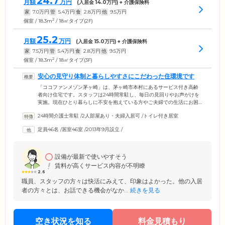
24.7
月額
万円
(入居金
14.0
万円) + 介護保険料
家
7.0
万円
管
5.4
万円
食
2.8
万円
他
9.5
万円
2
個室 / 18.3m
/ 18㎡タイプ(2F)
25.2
月額
万円
(入居金
15.0
万円) + 介護保険料
家
7.5
万円
管
5.4
万円
食
2.8
万円
他
9.5
万円
2
個室 / 18.3m
/ 18㎡タイプ(3F)
安心の見守り体制と暮らしやすさにこだわった住環境です
「ココファンメゾン茅ヶ崎」は、茅ヶ崎市本村にあるサービス付き高齢
者向け住宅です。スタッフは24時間常駐し、毎日の見回りやお声がけを
実施。現在ひとり暮らしに不安を抱えている方やご夫婦での生活にお困
りの方も、安心のサポート体制のもとお過ごしいただけます。また、館
24時間介護士常駐
/
2人部屋あり・夫婦入居可
/
トイレ付き居室
内は段差をなくし、つまずきや転倒を防止するバリアフリー設計を採
用。全46室のお部屋にはトイレや洗面台、キッチン、収納、ナースコー
定員46名
/
居室46室
/
2013年9月設立
/
ルを完備しています。気分に合わせて外食やお散歩に出かけることは自
由ですので、ご自身のペースで、のびのびとした毎日をお楽しみくださ
い。
設備が最新で使いやすそう
賃料が高くサービス内容が不明瞭
2.6
職員、スタッフの方々は快活にみえて、印象はよかった。他の入居
者の方々とは、お話できる機会がなか...
続きを見る
空き状況を知る
料金見積もり