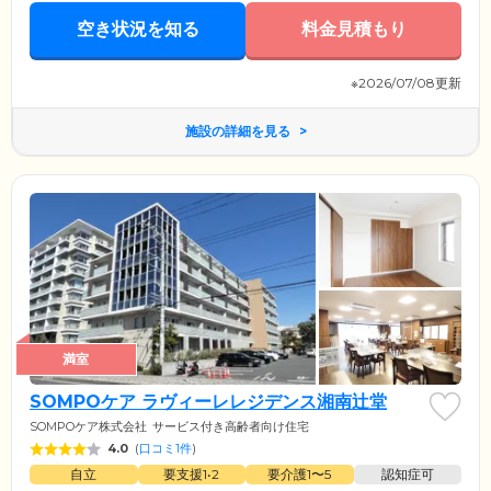
ってエアロバイクを使用するなど、本格的なマシントレーニングを受け
空き状況を知る
料金見積もり
ていただけます。
※2026/07/08更新
施設の詳細を見る
満室
SOMPOケア ラヴィーレレジデンス湘南辻堂
SOMPOケア株式会社
サービス付き高齢者向け住宅
4.0
(
口コミ1件
)
自立
要支援1•2
要介護1〜5
認知症可