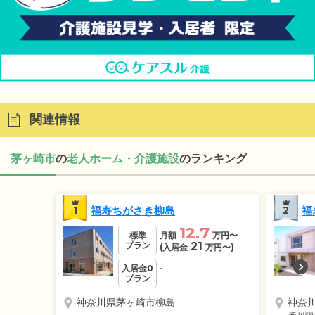
関連情報
茅ヶ崎市
の
老人ホーム・介護施設
のランキング
1
福寿ちがさき柳島
2
福
12.7
標準
月額
万円
〜
プラン
21
(入居金
万円
〜)
入居金0
-
プラン
神奈川県茅ヶ崎市柳島
神奈