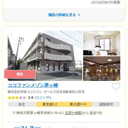
※2026/08/09更新
施設の詳細を見る
満室
ココファンメゾン茅ヶ崎
株式会社学研ココファン
サービス付き高齢者向け住宅
2.6
(
口コミ1件
)
自立
要支援1•2
要介護1〜5
認知症可
神奈川県茅ヶ崎市本村4-16-6
北茅ケ崎駅
から 徒歩7分