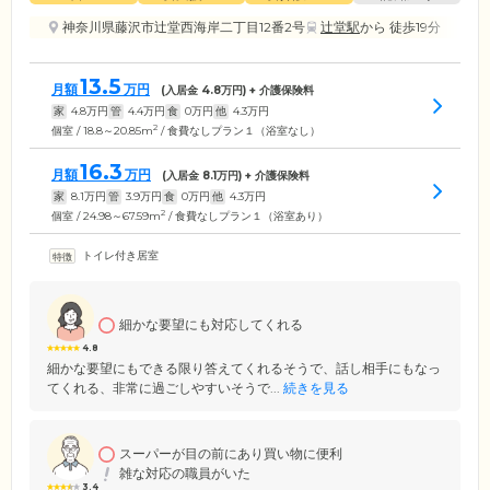
神奈川県藤沢市辻堂西海岸二丁目12番2号
辻堂駅
から 徒歩19分
13.5
月額
万円
(入居金
4.8
万円) + 介護保険料
家
4.8
万円
管
4.4
万円
食
0
万円
他
4.3
万円
2
個室 / 18.8～20.85m
/ 食費なしプラン１（浴室なし）
16.3
月額
万円
(入居金
8.1
万円) + 介護保険料
家
8.1
万円
管
3.9
万円
食
0
万円
他
4.3
万円
2
個室 / 24.98～67.59m
/ 食費なしプラン１（浴室あり）
トイレ付き居室
細かな要望にも対応してくれる
4.8
細かな要望にもできる限り答えてくれるそうで、話し相手にもなっ
てくれる、非常に過ごしやすいそうで...
続きを見る
スーパーが目の前にあり買い物に便利
雑な対応の職員がいた
3.4