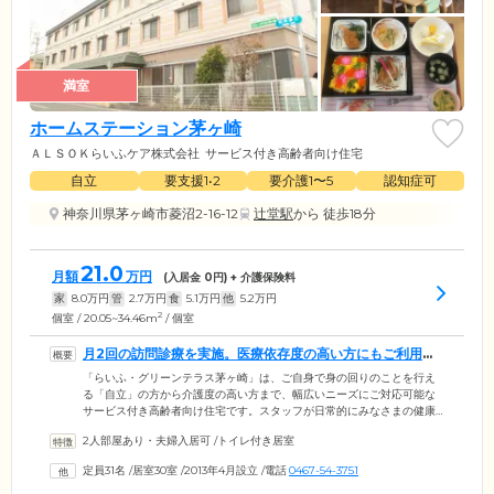
満室
ホームステーション茅ヶ崎
ＡＬＳＯＫらいふケア株式会社
サービス付き高齢者向け住宅
自立
要支援1•2
要介護1〜5
認知症可
神奈川県茅ヶ崎市菱沼2-16-12
辻堂駅
から 徒歩18分
21.0
月額
万円
(入居金
0
円) + 介護保険料
家
8.0
万円
管
2.7
万円
食
5.1
万円
他
5.2
万円
2
個室 / 20.05~34.46m
/ 個室
月2回の訪問診療を実施。医療依存度の高い方にもご利用い
ただけます
「らいふ・グリーンテラス茅ヶ崎」は、ご自身で身の回りのことを行え
る「自立」の方から介護度の高い方まで、幅広いニーズにご対応可能な
サービス付き高齢者向け住宅です。スタッフが日常的にみなさまの健康
管理を行うとともに、提携医療機関による月2回の訪問診療を実施し、安
2人部屋あり・夫婦入居可
/
トイレ付き居室
心をお届けします。居室内にはナースコールを完備していますので、急
な体調不良に陥ってもボタンひとつで即座にスタッフが駆けつけます。
定員31名
/
居室30室
/
2013年4月設立
/
電話
0467-54-3751
併設のデイサービスでは、バラエティ豊かなレクリエーションはもちろ
ん、専門スタッフ指導のもとリハビリを実施。オリジナルのプランに沿