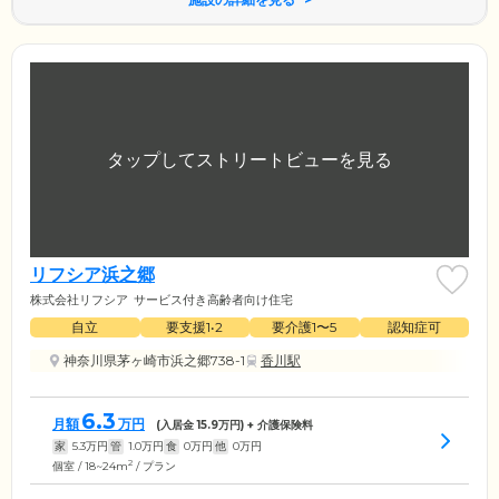
リフシア浜之郷
株式会社リフシア
サービス付き高齢者向け住宅
自立
要支援1•2
要介護1〜5
認知症可
神奈川県茅ヶ崎市浜之郷738-1
香川駅
6.3
月額
万円
(入居金
15.9
万円) + 介護保険料
家
5.3
万円
管
1.0
万円
食
0
万円
他
0
万円
2
個室 / 18~24m
/ プラン