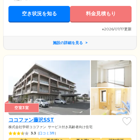
さがあるふたり部屋もご用意しているため、ご夫婦揃ってご入居される
場合でもお互いのプライベート空間を大切にしながら、ゆとりを持って
暮らせます。
空き状況を知る
料金見積もり
※2026/07/17更新
施設の詳細を見る
空室3室
ココファン藤沢SST
株式会社学研ココファン
サービス付き高齢者向け住宅
3.3
(
口コミ3件
)