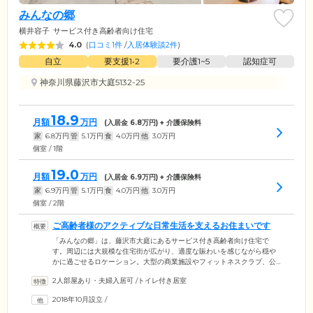
みんなの郷
横井容子
サービス付き高齢者向け住宅
4.0
(
口コミ1件
/
入居体験談2件
)
自立
要支援1•2
要介護1~5
認知症可
神奈川県藤沢市大庭5132-25
18.9
月額
万円
(入居金
6.8
万円) + 介護保険料
家
6.8
万円
管
5.1
万円
食
4.0
万円
他
3.0
万円
個室 / 1階
19.0
月額
万円
(入居金
6.9
万円) + 介護保険料
家
6.9
万円
管
5.1
万円
食
4.0
万円
他
3.0
万円
個室 / 2階
ご高齢者様のアクティブな日常生活を支えるお住まいです
「みんなの郷」は、藤沢市大庭にあるサービス付き高齢者向け住宅で
す。周辺には大規模な住宅街が広がり、適度な賑わいを感じながら穏や
かに過ごせるロケーション。大型の商業施設やフィットネスクラブ、公
園や図書館が揃っており、アクティブな日常生活を送りたいご高齢者様
2人部屋あり・夫婦入居可
/
トイレ付き居室
にぴったりな環境です。また、JR「辻堂」駅からバスで9分と、ご家族様
やご友人様も気軽にお越しいただけるアクセスの良さも魅力のひとつ。
2018年10月設立
/
さらに、ご入居にあたって高額な入居一時金は一切不要としています。