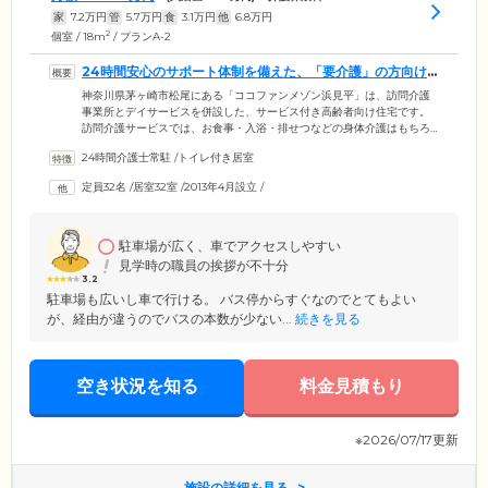
家
7.2
万円
管
5.7
万円
食
3.1
万円
他
6.8
万円
2
個室 / 18m
/ プランA-2
24時間安心のサポート体制を備えた、「要介護」の方向け
の住まいです
神奈川県茅ヶ崎市松尾にある「ココファンメゾン浜見平」は、訪問介護
事業所とデイサービスを併設した、サービス付き高齢者向け住宅です。
訪問介護サービスでは、お食事・入浴・排せつなどの身体介護はもちろ
んのこと、掃除・洗濯・調理・薬の受け取りといった日常生活上のサポ
24時間介護士常駐
/
トイレ付き居室
ートまで、幅広い手助けを行っています。ご入居条件を「要介護」の方
に絞っており、認知症などで身体介護や日常の見守りが必要な方にも安
定員32名
/
居室32室
/
2013年4月設立
/
心してお過ごしいただけるよう、ケアスタッフを24時間365日体制で配
置。とくに嚥下機能の状態によって体調が急変しやすいお食事時や、ご
家族様が心配される夜間時にも、責任をもってケアいたします。
駐車場が広く、車でアクセスしやすい
見学時の職員の挨拶が不十分
3.2
駐車場も広いし車で行ける。 バス停からすぐなのでとてもよい
が、経由が違うのでバスの本数が少ない...
続きを見る
空き状況を知る
料金見積もり
※2026/07/17更新
施設の詳細を見る