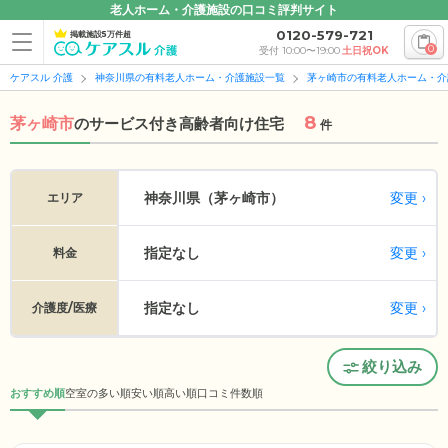
老人ホーム・介護施設の口コミ評判サイト
0120-579-721
掲載施設5万件超
0
受付 10:00〜19:00
土日祝OK
ケアスル 介護
神奈川県の有料老人ホーム・介護施設一覧
茅ヶ崎市の有料老人ホーム・介
8
茅ヶ崎市
の
サービス付き高齢者向け住宅
件
変更
神奈川県（茅ヶ崎市）
エリア
指定なし
変更
料金
指定なし
変更
介護度/医療
絞り込み
おすすめ順
空室の多い順
安い順
高い順
口コミ件数順