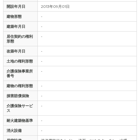
開設年月日
2013年09月01日
建物形態
-
建築年月日
-
居住契約の権利
-
形態
改築年月日
-
土地の権利形態
-
介護保険事業所
-
番号
建物の権利形態
-
損害賠償保険
-
介護保険サービ
-
ス
耐火建築物基準
-
消火設備
-