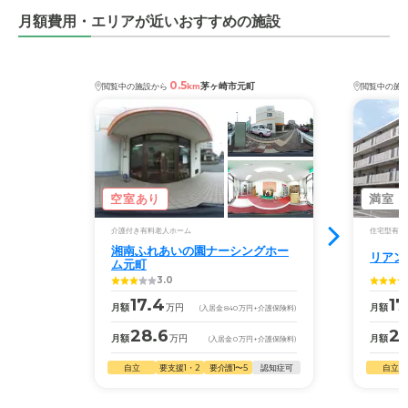
月額費用・エリアが近いおすすめの施設
0.5
茅ヶ崎市元町
閲覧中の施設から
km
閲覧中の施
空室あり
満室
介護付き有料老人ホーム
住宅型有料
湘南ふれあいの園ナーシングホー
リアン
ム元町
3.0
17.4
17
月額
万円
月額
(入居金
840
万円
+介護保険料)
28.6
2
月額
万円
月額
(入居金
0
万円
+介護保険料)
自立
要支援1・2
要介護1〜5
認知症可
自立