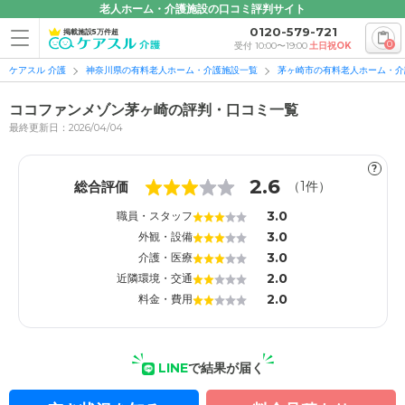
老人ホーム・介護施設の口コミ評判サイト
0120-579-721
掲載施設5万件超
0
受付 10:00〜19:00
土日祝OK
ケアスル 介護
神奈川県の有料老人ホーム・介護施設一覧
茅ヶ崎市の有料老人ホーム・介
ココファンメゾン茅ヶ崎の評判・口コミ一覧
最終更新日：2026/04/04
?
1
1
2.6
総合評価
（
1
件）
3.0
職員・スタッフ
3.0
外観・設備
3.0
介護・医療
2.0
近隣環境・交通
2.0
料金・費用
LINE
で結果が届く