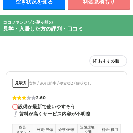
空き状況を知る
料金見積もり
ココファンメゾン茅ヶ崎の
見学・入居した方の評判・口コミ
女性 / 80代前半 / 要支援2 / 症状なし
見学済
2.60
設備が最新で使いやすそう
賃料が高くサービス内容が不明瞭
職員･
近隣環境･
外観･設備
介護･医療
料金･費用
スタッフ
交通