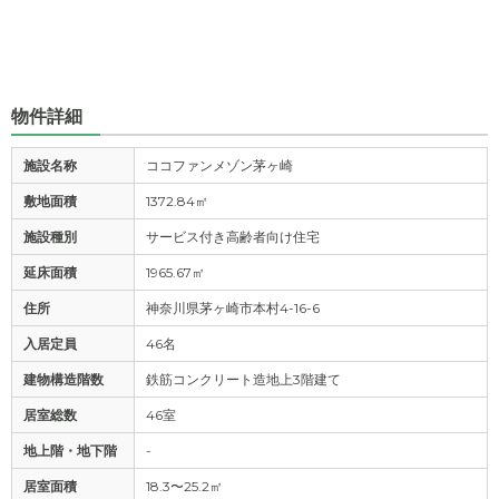
物件詳細
施設名称
ココファンメゾン茅ヶ崎
敷地面積
1372.84㎡
施設種別
サービス付き高齢者向け住宅
延床面積
1965.67㎡
住所
神奈川県茅ヶ崎市本村4-16-6
入居定員
46名
建物構造階数
鉄筋コンクリート造地上3階建て
居室総数
46室
地上階・地下階
-
居室面積
18.3〜25.2㎡