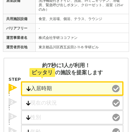
居室設備
洗浄機能付きトイレ、洗面、IHミニキッチン、冷暖
房、緊急呼び出しボタン、クローゼット、浴室（25㎡
のみ）
共用施設設備
食堂、大浴場、個浴、テラス、ラウンジ
バリアフリー
-
運営事業者名
株式会社学研ココファン
運営者所在地
東京都品川区西五反田2-11-8 学研ビル
約7秒に1人が利用！
ピッタリ
の施設を提案します
STEP
1
2
3
4