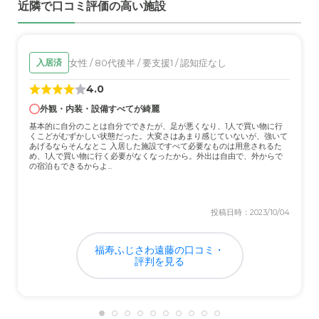
近隣で口コミ評価の高い施設
は最新のものばかりで、使いやすそうに思えた。
介護医療サービスについて
介護、医療サービスは、きちんと整っている設備や人員で
女性 / 80代後半 / 要支援1 / 認知症なし
入居済
あるようにおもえた。もちろん一般病院よりもきれいにお
4.0
もえた。
外観・内装・設備すべてが綺麗
近隣環境や交通アクセスについて
基本的に自分のことは自分でできたが、足が悪くなり、1人で買い物に行
くこどがむずかしい状態だった。大変さはあまり感じていないが、強いて
車を使うまたはバス路線でアクセスするしかないことで、
あげるならそんなとこ 入居した施設ですべて必要なものは用意されるた
め、1人で買い物に行く必要がなくなったから。外出は自由で、外からで
致し方なく、近隣環境は静かでよいところだとおもった。
の宿泊もできるからよ...
料金費用について
投稿日時：2023/10/04
賃料がやや高く感じた。共益費やサービス費も比較したわ
けでないけど、高いような印象で、その金額のサービスが
よくわからなかった。
福寿ふじさわ遠藤の口コミ・
評判を見る