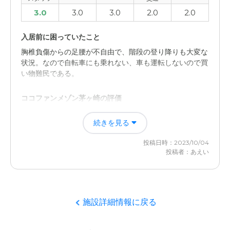
3.0
3.0
3.0
2.0
2.0
入居前に困っていたこと
胸椎負傷からの足腰が不自由で、階段の登り降りも大変な
状況。なので自転車にも乗れない、車も運転しないので買
い物難民である。
ココファンメゾン茅ヶ崎の評価
真新しい施設に感じた。介護を考えている施設で不便さを
続きを見る
感じないように思えた。いろいろな導線も便利になってい
るように思えた。
投稿日時：2023/10/04
投稿者：あえい
職員・スタッフ・他入居者の雰囲気について
職員、スタッフの方々は快活にみえて、印象はよかった。
他の入居者の方々とは、お話できる機会がなかった。
施設詳細情報に戻る
外観・内装・居室・設備について
すべてが真新しく便利になっていてよいとおもった。設備