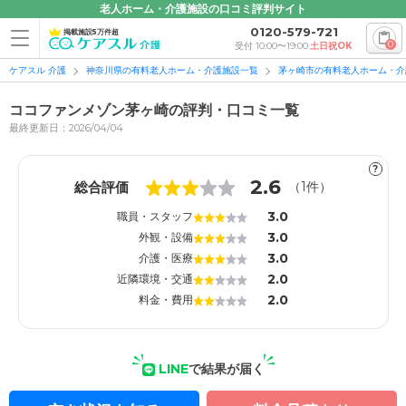
老人ホーム・介護施設の口コミ評判サイト
0120-579-721
掲載施設5万件超
0
受付 10:00〜19:00
土日祝OK
ケアスル 介護
神奈川県の有料老人ホーム・介護施設一覧
茅ヶ崎市の有料老人ホーム・介
ココファンメゾン茅ヶ崎の評判・口コミ一覧
最終更新日：2026/04/04
?
1
1
2.6
総合評価
（
1
件）
3.0
職員・スタッフ
3.0
外観・設備
3.0
介護・医療
2.0
近隣環境・交通
2.0
料金・費用
LINE
で結果が届く