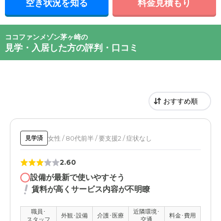
空き状況を知る
料金見積もり
ココファンメゾン茅ヶ崎の
見学・入居した方の評判・口コミ
女性 / 80代前半 / 要支援2 / 症状なし
見学済
2.60
設備が最新で使いやすそう
賃料が高くサービス内容が不明瞭
職員･
近隣環境･
外観･設備
介護･医療
料金･費用
スタッフ
交通