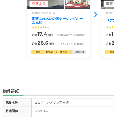
空室あり
満室
介護付き有料老人ホーム
住宅型有料
湘南ふれあいの園ナーシングホー
リアン
ム元町
3.0
17.4
17
月額
万円
月額
(入居金
840
万円
+介護保険料)
28.6
2
月額
万円
月額
(入居金
0
万円
+介護保険料)
自立
要支援1・2
要介護1〜5
認知症可
自立
物件詳細
施設名称
ココファンメゾン茅ヶ崎
敷地面積
1372.84㎡