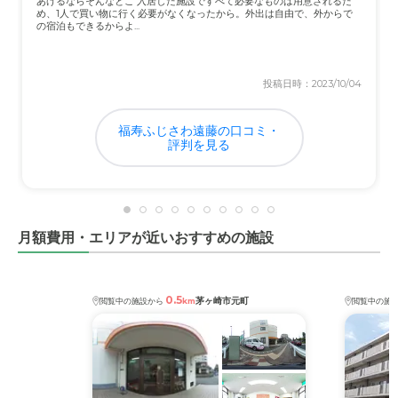
あげるならそんなとこ 入居した施設ですべて必要なものは用意されるた
め、1人で買い物に行く必要がなくなったから。外出は自由で、外からで
の宿泊もできるからよ...
投稿日時：2023/10/04
福寿ふじさわ遠藤の口コミ・
評判を見る
月額費用・エリアが近いおすすめの施設
0.5
茅ヶ崎市元町
閲覧中の施設から
km
閲覧中の施