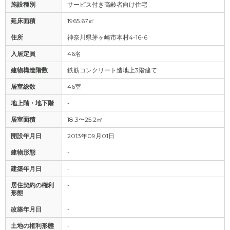
施設種別
サービス付き高齢者向け住宅
延床面積
1965.67㎡
住所
神奈川県茅ヶ崎市本村4-16-6
入居定員
46名
建物構造階数
鉄筋コンクリート造地上3階建て
居室総数
46室
地上階・地下階
-
居室面積
18.3〜25.2㎡
開設年月日
2013年09月01日
建物形態
-
建築年月日
-
居住契約の権利
-
形態
改築年月日
-
土地の権利形態
-