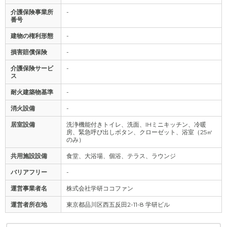
介護保険事業所
-
番号
建物の権利形態
-
損害賠償保険
-
介護保険サービ
-
ス
耐火建築物基準
-
消火設備
-
居室設備
洗浄機能付きトイレ、洗面、IHミニキッチン、冷暖
房、緊急呼び出しボタン、クローゼット、浴室（25㎡
のみ）
共用施設設備
食堂、大浴場、個浴、テラス、ラウンジ
バリアフリー
-
運営事業者名
株式会社学研ココファン
運営者所在地
東京都品川区西五反田2-11-8 学研ビル