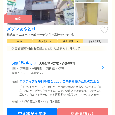
満室
メゾンあやとり
株式会社 ニュースラボ
サービス付き高齢者向け住宅
自立
要支援1•2
要介護1〜5
認知症可
東京都東村山市栄町3-5-5
八坂駅
から 徒歩7分
15.4
月額
万円
(入居金
18.0
万円) + 介護保険料
家
6.0
万円
管
4.9
万円
食
1.0
万円
他
3.5
万円
2
個室 / 18.15m
/ 基本プラン
アクティブな毎日を過ごしたいご高齢者様のための安全な住
まいです
「メゾンあやとり」は、おひとりでお買い物やお散歩などができる「自
立」の方から介護を必要とする方まで、幅広い身体状況の方に安全に生
活していただけるサービス付き高齢者向け住宅です。ホームがあるの
は、西武多摩湖線「八坂」駅からほど近い、東京都東村山市栄町エリ
24時間介護士常駐
/
トイレ付き居室
ア。「東村山八坂神社」や「空堀川」など、自然豊かな散策スポットが
充実した穏やかな生活環境が人気を集めています。館内には介護経験豊
富なスタッフが24時間365日常駐し、みなさまの生活全般の幅広いサポー
空き状況を知る
料金見積もり
トをご提供。いざという時には夜間でもすぐに駆けつけて対応いたしま