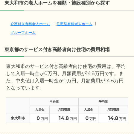
東大和市の老人ホームを種類・施設種別から探す
介護付き有料老人ホーム
住宅型有料老人ホーム
グループホーム
東京都のサービス付き高齢者向け住宅の費用相場
東大和市のサービス付き高齢者向け住宅の費用は、平均
して入居一時金が
0
万円、月額費用が
14.8
万円です。ま
た、中央値は入居一時金が
0
万円、月額費用が
14.8
万円
となっています。
中央値
平均値
入居金
月額費用
入居金
月額費用
0
14.8
0
14.8
東大和市
万円
万円
万円
万円