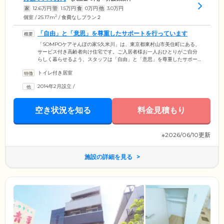
家
12.6
万円
管
1.5
万円
食
0
万円
他
3.0
万円
2
個室 / 25.17m
/ 食費なしプラン２
「自由」と「意思」を尊重したサポートを行っています
「SOMPOケアそんぽの家S久米川」は、東京都東村山市美住町にある、
サービス付き高齢者向け住宅です。ご入居者様お一人おひとりがご自分
らしく暮らせるよう、スタッフは「自由」と「意思」を尊重したサポー
トを行っています。多摩地区でも最大級の広さを誇る当ホームは、定員
トイレ付き居室
数70名。スタッフも多く配置しており、とても活気のある賑やかな雰囲
気が特徴的です。ホームのすぐそばには「都立東村山中央公園」があ
2014年2月設立
/
り、野鳥の観察や日光浴など気持ちのよいひとときをお過ごしいただけ
ます。思いおもいに有意義な日常をお楽しみください。
空き状況を知る
料金見積もり
※2026/06/10更新
施設の詳細を見る