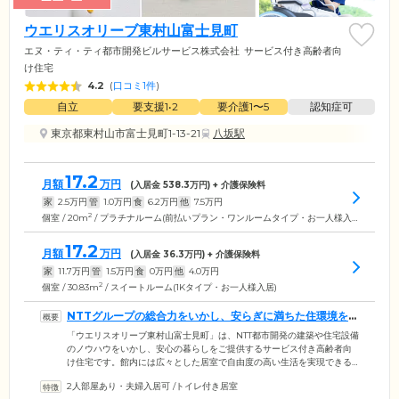
ウエリスオリーブ東村山富士見町
エヌ・ティ・ティ都市開発ビルサービス株式会社
サービス付き高齢者向
け住宅
4.2
(
口コミ1件
)
自立
要支援1•2
要介護1〜5
認知症可
東京都東村山市富士見町1-13-21
八坂駅
17.2
月額
万円
(入居金
538.3
万円) + 介護保険料
家
2.5
万円
管
1.0
万円
食
6.2
万円
他
7.5
万円
2
個室 / 20m
/ プラチナルーム(前払いプラン・ワンルームタイプ・お一人様入居85~89歳の方)
17.2
月額
万円
(入居金
36.3
万円) + 介護保険料
家
11.7
万円
管
1.5
万円
食
0
万円
他
4.0
万円
2
個室 / 30.83m
/ スイートルーム(1Kタイプ・お一人様入居)
NTTグループの総合力をいかし、安らぎに満ちた住環境をご
用意しました
「ウエリスオリーブ東村山富士見町」は、NTT都市開発の建築や住宅設備
のノウハウをいかし、安心の暮らしをご提供するサービス付き高齢者向
け住宅です。館内には広々とした居室で自由度の高い生活を実現できる
「スイートルーム」と、万全の医療・介護体制を整えた「プラチナルー
2人部屋あり・夫婦入居可
/
トイレ付き居室
ム」をご用意。ご入居後に介護が必要になった場合も安心の環境を整え