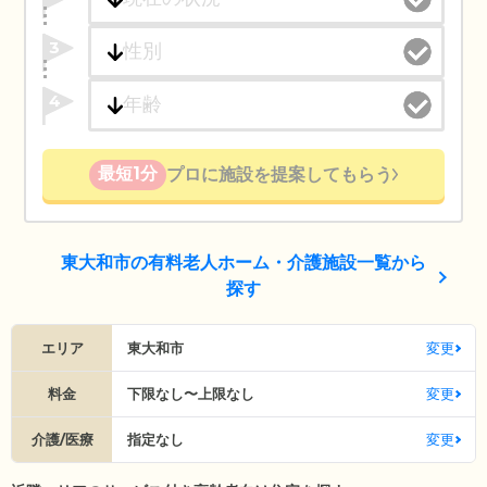
3
4
最短1分
プロに施設を提案してもらう
東大和市の有料老人ホーム・介護施設一覧から
探す
エリア
東大和市
変更
料金
下限なし〜上限なし
変更
介護/医療
指定なし
変更