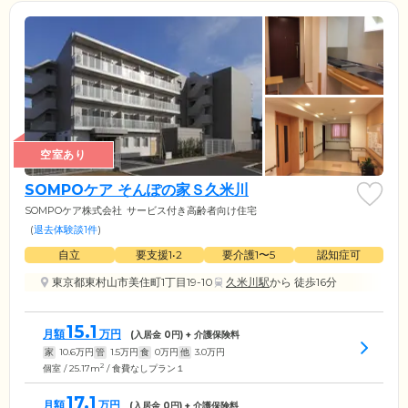
空室あり
SOMPOケア そんぽの家Ｓ久米川
SOMPOケア株式会社
サービス付き高齢者向け住宅
(
退去体験談1件
)
自立
要支援1•2
要介護1〜5
認知症可
東京都東村山市美住町1丁目19-10
久米川駅
から 徒歩16分
15.1
月額
万円
(入居金
0
円) + 介護保険料
家
10.6
万円
管
1.5
万円
食
0
万円
他
3.0
万円
2
個室 / 25.17m
/ 食費なしプラン１
17.1
月額
万円
(入居金
0
円) + 介護保険料