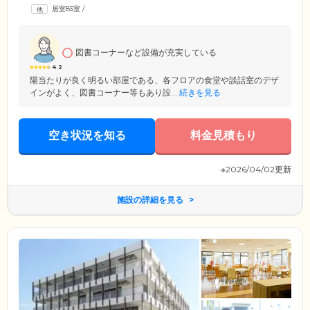
ています。また、共有設備として、明るく広々としたレストランやラウ
居室85室
/
ンジ、カラオケも楽しめるシアタールーム、日当たりのよいテラスなど
をご用意。もちろんその日の気分に合わせて、外食やお散歩に出かける
ことも自由です。いつまでもご自身のペースでのびのびとした毎日をお
過ごしください。
図書コーナーなど設備が充実している
4.2
陽当たりが良く明るい部屋である、各フロアの食堂や談話室のデザ
インがよく、図書コーナー等もあり設...
続きを見る
空き状況を知る
料金見積もり
※2026/04/02更新
施設の詳細を見る