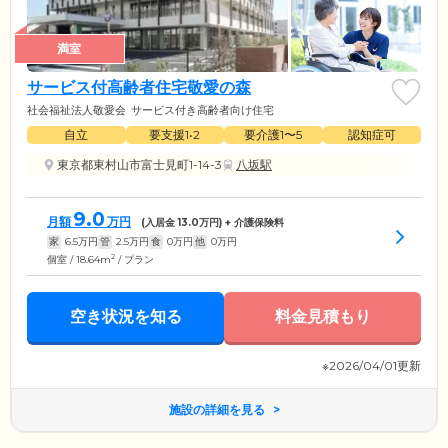
満室
サービス付高齢者住宅敬愛の森
社会福祉法人敬愛会
サービス付き高齢者向け住宅
自立
要支援1•2
要介護1〜5
認知症可
東京都東村山市富士見町1-14-3
八坂駅
9.0
月額
万円
(入居金
13.0
万円) + 介護保険料
家
6.5
万円
管
2.5
万円
食
0
万円
他
0
万円
2
個室 / 18.64m
/ プラン
空き状況を知る
料金見積もり
※2026/04/01更新
施設の詳細を見る