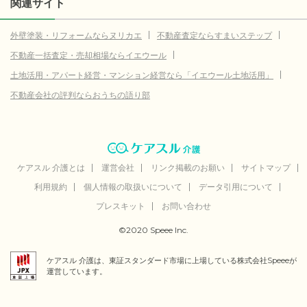
関連サイト
外壁塗装・リフォームならヌリカエ
不動産査定ならすまいステップ
不動産一括査定・売却相場ならイエウール
土地活用・アパート経営・マンション経営なら「イエウール土地活用」
不動産会社の評判ならおうちの語り部
ケアスル 介護とは
運営会社
リンク掲載のお願い
サイトマップ
利用規約
個人情報の取扱いについて
データ引用について
プレスキット
お問い合わせ
©2020 Speee Inc.
ケアスル 介護は、東証スタンダード市場に上場している株式会社Speeeが
運営しています。