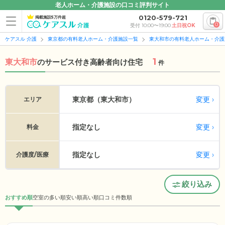
老人ホーム・介護施設の口コミ評判サイト
0120-579-721
掲載施設5万件超
0
受付 10:00〜19:00
土日祝OK
ケアスル 介護
東京都の有料老人ホーム・介護施設一覧
東大和市の有料老人ホーム・介護
1
東大和市
の
サービス付き高齢者向け住宅
件
変更
東京都（東大和市）
エリア
指定なし
変更
料金
指定なし
変更
介護度/医療
絞り込み
おすすめ順
空室の多い順
安い順
高い順
口コミ件数順