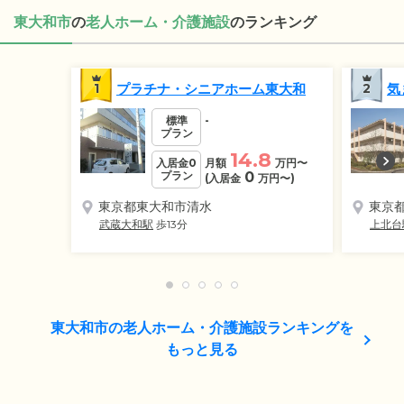
東大和市
の
老人ホーム・介護施設
のランキング
1
プラチナ・シニアホーム東大和
2
気
標準
-
プラン
14.8
入居金0
月額
万円
〜
プラン
0
(入居金
万円
〜)
東京都東大和市清水
東京
武蔵大和駅
歩13分
上北台
東大和市の老人ホーム・介護施設ランキングを
もっと見る