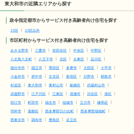
東大和市の近隣エリアから探す
政令指定都市からサービス付き高齢者向け住宅を探す
23区
23区以外
市区町村からサービス付き高齢者向け住宅を探す
あきる野市
三鷹市
世田谷区
中央区
中野区
八丈島八丈町
八王子市
北区
台東区
品川区
国分寺市
国立市
墨田区
多摩市
大田区
小平市
小金井市
府中市
文京区
新宿区
日野市
昭島市
杉並区
東大和市
東村山市
板橋区
武蔵村山市
武蔵野市
江戸川区
江東区
清瀬市
渋谷区
港区
狛江市
町田市
福生市
稲城市
立川市
練馬区
羽村市
葛飾区
西多摩郡日の出町
西多摩郡瑞穂町
西東京市
調布市
豊島区
足立区