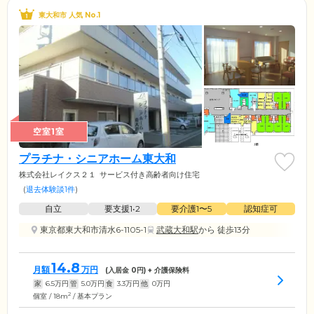
東大和市 人気 No.1
空室1室
プラチナ・シニアホーム東大和
株式会社レイクス２１
サービス付き高齢者向け住宅
(
退去体験談1件
)
自立
要支援1•2
要介護1〜5
認知症可
東京都東大和市清水6-1105-1
武蔵大和駅
から 徒歩13分
14.8
月額
万円
(入居金
0
円) + 介護保険料
家
6.5
万円
管
5.0
万円
食
3.3
万円
他
0
万円
2
個室 / 18m
/ 基本プラン