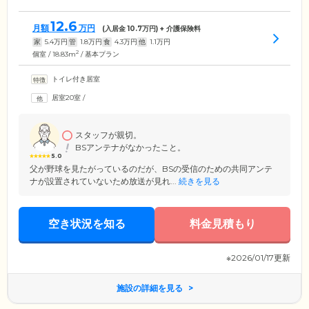
12.6
月額
万円
(入居金
10.7
万円) + 介護保険料
家
5.4
万円
管
1.8
万円
食
4.3
万円
他
1.1
万円
2
個室 / 18.83m
/ 基本プラン
トイレ付き居室
居室20室
/
スタッフが親切。
BSアンテナがなかったこと。
5.0
父が野球を見たがっているのだが、BSの受信のための共同アンテ
ナが設置されていないため放送が見れ...
続きを見る
空き状況を知る
料金見積もり
※2026/01/17更新
施設の詳細を見る