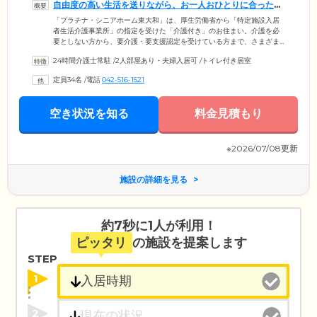
自由度の高い生活を送りながら、お一人おひとりに合った支
援が受けられます
「プラチナ・シニアホーム東大和」は、厚生労働省から「特定施設入居
者生活介護事業所」の指定を受けた「介護付き」のお住まい。介護を必
要としない方から、要介護・要支援認定を受けている方まで、さまざま
な方が暮らしています。身の回りのことを自力で行える「自立」した生
24時間介護士常駐
/
2人部屋あり・夫婦入居可
/
トイレ付き居室
活を応援する当施設ですが、ご入居者様の必要に応じて日常動作などを
支援。要介護度が高い方のリハビリテーションも行います。場所は東大
定員34名
/
電話
042-516-1521
和市清水、近隣にはスーパーや飲食店が充実しており、お買い物にも便
利な環境。すぐ近くには空堀川がながれ、自然を感じられるロケーショ
ンです。
空き状況を知る
料金見積もり
※2026/07/08更新
施設の詳細を見る
約7秒に1人が利用！
ピッタリ
の施設を提案します
STEP
1
2