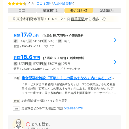
4.4
(
口コミ3件
/
入居体験談1件
)
自立
要支援1•2
要介護1〜3
認知症可
東京都日野市百草１０４２−２１
百草園駅
から 徒歩16分
17.0
月額
万円
(入居金
10.7
万円) + 介護保険料
家
5.4
万円
管
5.8
万円
食
5.8
万円
他
0
万円
2
個室 / 18.6~19m
/ A・Bタイプ
18.6
月額
万円
(入居金
12.2
万円) + 介護保険料
家
6.1
万円
管
6.7
万円
食
5.8
万円
他
0
万円
2
個室 / 27.28~28.52m
/ C2・Dタイプ キッチン付き
複合型福祉施設「百草ふくしの里あすなろ」内にある、バリ
アフリー住宅です
「サービス付き高齢者向け住宅あすなろ」は、9つの事業所からなる複合
型福祉施設「百草ふくしの里あすなろ」内にある、高齢者向けのバリア
フリー住宅です。同じ敷地内に、居宅介護支援事業所・デイサービス・
小規模多機能ホーム・グループホーム・訪問介護サービスなど、多彩な
24時間介護士常駐
/
トイレ付き居室
介護事業所を併設しているため、介護が必要になっても安心です。専属
のケアマネジャーがご希望を伺いながら介護プランを作成し、すみやか
定員38名
/
2019年12月設立
/
電話
042-599-1476
に身体介護や生活援助、福祉用具レンタルなどのサービスを受けられま
す。同一法人運営だから、スタッフ間の情報共有もスムーズ。ご入居者
様の身体状況やご希望を共有し、きめ細やかなケアをお届けします。
とても親切。