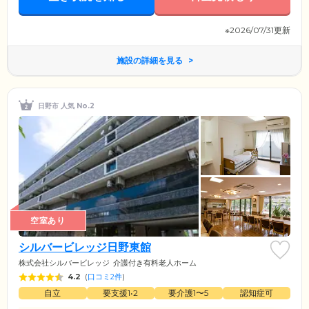
※2026/07/31更新
施設の詳細を見る
日野市 人気 No.2
空室あり
シルバービレッジ日野東館
株式会社シルバービレッジ
介護付き有料老人ホーム
4.2
(
口コミ2件
)
自立
要支援1•2
要介護1〜5
認知症可