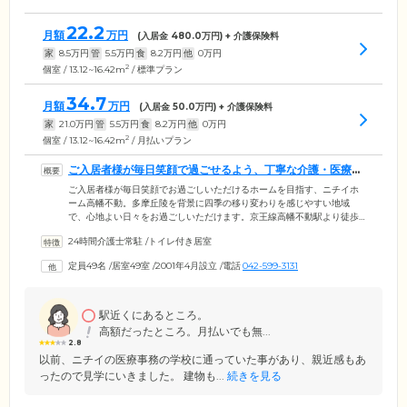
22.2
月額
万円
(入居金
480.0
万円) + 介護保険料
家
8.5
万円
管
5.5
万円
食
8.2
万円
他
0
万円
2
個室 / 13.12~16.42m
/ 標準プラン
34.7
月額
万円
(入居金
50.0
万円) + 介護保険料
家
21.0
万円
管
5.5
万円
食
8.2
万円
他
0
万円
2
個室 / 13.12~16.42m
/ 月払いプラン
ご入居者様が毎日笑顔で過ごせるよう、丁寧な介護・医療サ
ポートを行います
ご入居者様が毎日笑顔でお過ごしいただけるホームを目指す、ニチイホ
ーム高幡不動。多摩丘陵を背景に四季の移り変わりを感じやすい地域
で、心地よい日々をお過ごしいただけます。京王線高幡不動駅より徒歩9
分の場所に位置するため、ご家族の方もお気軽に訪問しやすい環境で
24時間介護士常駐
/
トイレ付き居室
す。当ホームでは、ご入居者様の生活全般のサポートを行う介護スタッ
フを、定められた人員基準より多い人数を配置。お一人おひとりに寄り
定員49名
/
居室49室
/
2001年4月設立
/
電話
042-599-3131
添い、丁寧なサポートをお約束します。また、より安心して毎日をお過
ごしいただけるよう近隣の医療機関と提携しています。定期健診や訪問
治療をはじめ、万が一急な体調変化があった場合も24時間体制でサポー
トします。
駅近くにあるところ。
高額だったところ。月払いでも無...
2.8
以前、ニチイの医療事務の学校に通っていた事があり、親近感もあ
ったので見学にいきました。 建物も...
続きを見る