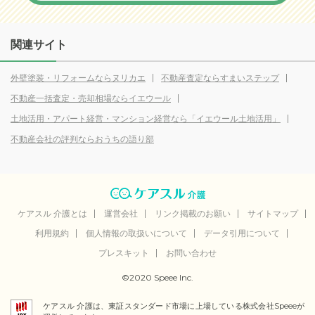
関連サイト
外壁塗装・リフォームならヌリカエ
不動産査定ならすまいステップ
不動産一括査定・売却相場ならイエウール
土地活用・アパート経営・マンション経営なら「イエウール土地活用」
不動産会社の評判ならおうちの語り部
ケアスル 介護とは
運営会社
リンク掲載のお願い
サイトマップ
利用規約
個人情報の取扱いについて
データ引用について
プレスキット
お問い合わせ
©2020 Speee Inc.
ケアスル 介護は、東証スタンダード市場に上場している株式会社Speeeが