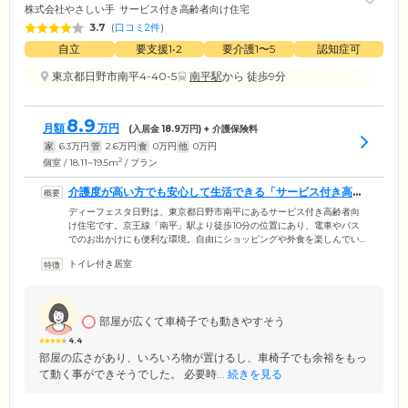
株式会社やさしい手
サービス付き高齢者向け住宅
3.7
(
口コミ2件
)
自立
要支援1•2
要介護1〜5
認知症可
東京都日野市南平4-40-5
南平駅
から 徒歩9分
8.9
月額
万円
(入居金
18.9
万円) + 介護保険料
家
6.3
万円
管
2.6
万円
食
0
万円
他
0
万円
2
個室 / 18.11~19.5m
/ プラン
介護度が高い方でも安心して生活できる「サービス付き高齢
者向け住宅」です
ディーフェスタ日野は、東京都日野市南平にあるサービス付き高齢者向
け住宅です。京王線「南平」駅より徒歩10分の位置にあり、電車やバス
でのお出かけにも便利な環境。自由にショッピングや外食を楽しんでい
ただくにはぴったりな立地です。訪問介護を利用することで、スタッフ
トイレ付き居室
による買い物同行サービスをご利用いただけますので、お一人での外出
が不安な方はお気軽にお申し付けください。当ホームは、着がえや食
事、排泄動作など身の回りのことをある程度ご自身でできる方から、認
知症や寝たきりなどの介護度が高い方まで、幅広くご入居が可能です。
部屋が広くて車椅子でも動きやすそう
4.4
部屋の広さがあり、いろいろ物が置けるし、車椅子でも余裕をもっ
て動く事ができそうでした。 必要時...
続きを見る