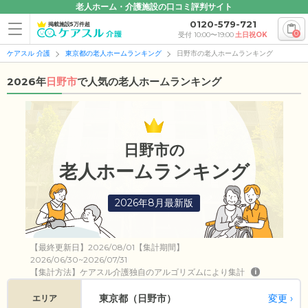
老人ホーム・介護施設の口コミ評判サイト
0120-579-721
掲載施設5万件超
0
受付 10:00〜19:00
土日祝OK
ケアスル 介護
東京都の老人ホームランキング
日野市の老人ホームランキング
2026年
日野市
で人気の老人ホームランキング
日野市の
老人ホームランキング
2026年8月最新版
【最終更新日】2026/08/01【集計期間】
2026/06/30~2026/07/31
【集計方法】ケアスル介護独自のアルゴリズムにより集計
i
変更
東京都（日野市）
エリア