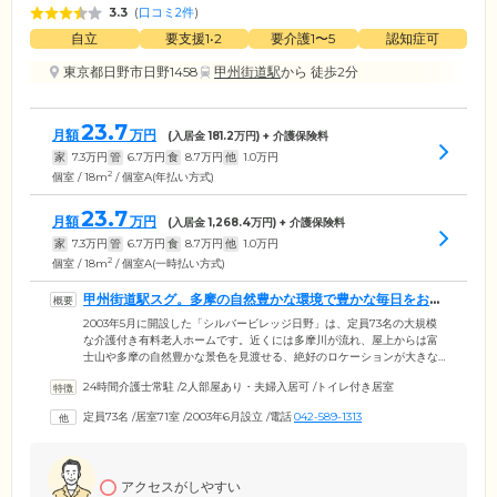
3.3
(
口コミ2件
)
自立
要支援1•2
要介護1〜5
認知症可
東京都日野市日野1458
甲州街道駅
から 徒歩2分
23.7
月額
万円
(入居金
181.2
万円) + 介護保険料
家
7.3
万円
管
6.7
万円
食
8.7
万円
他
1.0
万円
2
個室 / 18m
/ 個室A(年払い方式)
23.7
月額
万円
(入居金
1,268.4
万円) + 介護保険料
家
7.3
万円
管
6.7
万円
食
8.7
万円
他
1.0
万円
2
個室 / 18m
/ 個室A(一時払い方式)
甲州街道駅スグ。多摩の自然豊かな環境で豊かな毎日をお過
ごしください
2003年5月に開設した「シルバービレッジ日野」は、定員73名の大規模
な介護付き有料老人ホームです。近くには多摩川が流れ、屋上からは富
士山や多摩の自然豊かな景色を見渡せる、絶好のロケーションが大きな
魅力。甲州街道駅から徒歩1分とご家族様も大変通いやすい立地です。看
24時間介護士常駐
/
2人部屋あり・夫婦入居可
/
トイレ付き居室
護師は日中常駐しており、ご入居者様の健康管理・服薬管理を対応。訪
問診療やリハビリテーション・歯科医療をはじめ、万が一の場合の救急
定員73名
/
居室71室
/
2003年6月設立
/
電話
042-589-1313
医療など、万全の医療支援体制を整えています。ご入居者様の生活動作
の自立と健康維持、そして生活の質向上をサポートし、安心で豊かな毎
日を応援します。
アクセスがしやすい