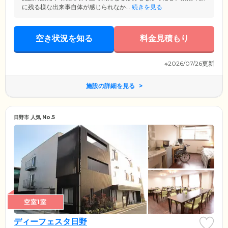
に残る様な出来事自体が感じられなか...
続きを見る
空き状況を知る
料金見積もり
※2026/07/26更新
施設の詳細を見る
日野市 人気 No.5
空室1室
ディーフェスタ日野