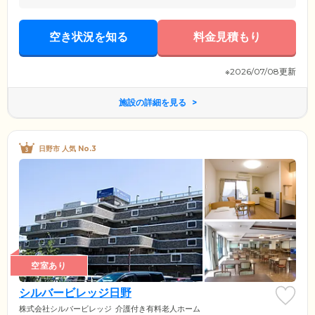
空き状況を知る
料金見積もり
※2026/07/08更新
施設の詳細を見る
日野市 人気 No.3
空室あり
シルバービレッジ日野
株式会社シルバービレッジ
介護付き有料老人ホーム