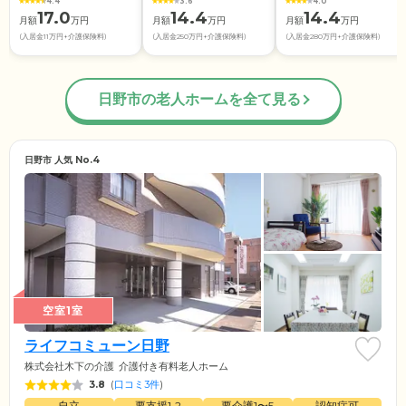
4.4
3.6
4.0
17.0
14.4
14.4
月額
万円
月額
万円
月額
万円
(入居金11万円+介護保険料)
(入居金250万円+介護保険料)
(入居金280万円+介護保険料)
日野市の老人ホームを全て見る
日野市 人気 No.4
空室1室
ライフコミューン日野
株式会社木下の介護
介護付き有料老人ホーム
3.8
(
口コミ3件
)
自立
要支援1•2
要介護1〜5
認知症可