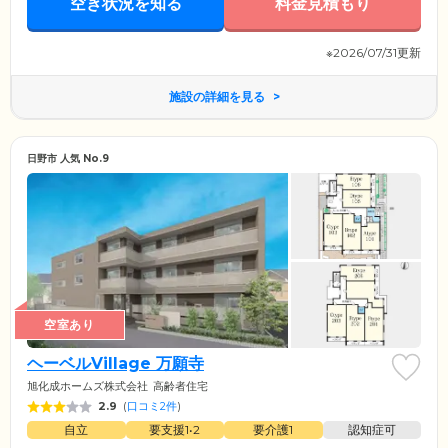
空き状況を知る
料金見積もり
※2026/07/31更新
施設の詳細を見る
日野市 人気 No.9
空室あり
ヘーベルVillage 万願寺
旭化成ホームズ株式会社
高齢者住宅
2.9
(
口コミ2件
)
自立
要支援1•2
要介護1
認知症可