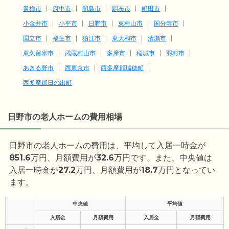
青梅市
府中市
昭島市
調布市
町田市
小金井市
小平市
日野市
東村山市
国分寺市
国立市
福生市
狛江市
東大和市
清瀬市
東久留米市
武蔵村山市
多摩市
稲城市
羽村市
あきる野市
西東京市
西多摩郡瑞穂町
西多摩郡日の出町
日野市の老人ホームの費用相場
日野市の老人ホームの費用は、平均して入居一時金が
851.6
万円、月額費用が
32.6
万円です。また、中央値は
入居一時金が
27.2
万円、月額費用が
18.7
万円となってい
ます。
中央値
平均値
入居金
月額費用
入居金
月額費用