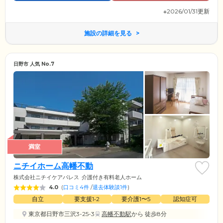
※2026/01/31更新
施設の詳細を見る
日野市 人気 No.7
満室
ニチイホーム高幡不動
株式会社ニチイケアパレス
介護付き有料老人ホーム
4.0
(
口コミ4件
/
退去体験談1件
)
自立
要支援1•2
要介護1〜5
認知症可
東京都日野市三沢3-25-3
高幡不動駅
から 徒歩8分