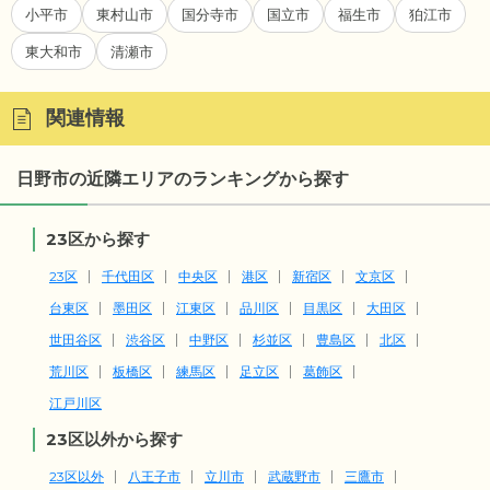
小平市
東村山市
国分寺市
国立市
福生市
狛江市
東大和市
清瀬市
関連情報
日野市の近隣エリアのランキングから探す
23区から探す
23区
千代田区
中央区
港区
新宿区
文京区
台東区
墨田区
江東区
品川区
目黒区
大田区
世田谷区
渋谷区
中野区
杉並区
豊島区
北区
荒川区
板橋区
練馬区
足立区
葛飾区
江戸川区
23区以外から探す
23区以外
八王子市
立川市
武蔵野市
三鷹市