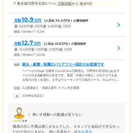
東京都日野市石田2-7-1
万願寺駅
から 徒歩5分
10.9
月額
万円
(入居金
34.4
万円) + 介護保険料
家
8.6
万円
管
0
万円
食
2.3
万円
他
0
万円
2
個室 / 59.48m
/ 1LDK
12.7
月額
万円
(入居金
41.6
万円) + 介護保険料
家
10.4
万円
管
0
万円
食
2.3
万円
他
0
万円
2
個室 / 59.48m
/ 2LDK
耐火・耐震・制震のバリアフリー設計のお部屋です
ヘーベルVillage 万願寺 GrandView万願寺は、日野市の住宅街にあるサ
ービス付き高齢者向け住宅です。童謡「夕焼け小焼け」のモデルでもあ
る浅川が近くを流れ、土手はウォーキングで人気のコース。のんびりし
た雰囲気の環境のなか、のびのびと生活できます。最寄りの万願寺駅前
2人部屋あり・夫婦入居可
/
トイレ付き居室
にはスーパーやリサイクルショップがあり、買い物にも便利です。お住
まいの建物は、耐火・耐震・制震と3拍子そろった安心性能。旭化成独自
2019年6月設立
/
の構造で、災害にも強い住空間で、安全で快適な毎日を送れます。ゆと
りのある間取りとバリアフリー設計も魅力の住宅です。
車いす移動への配慮が足りない
2.8
職員の方に不満は感じませんでした、スタッフと会話ができなかっ
たので分かりません。 特に不具合と...
続きを見る