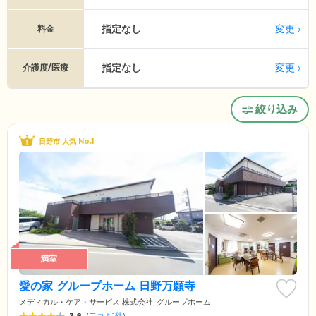
指定なし
変更
料金
指定なし
変更
介護度/医療
絞り込み
日野市 人気 No.1
満室
愛の家 グループホーム 日野万願寺
メディカル・ケア・サービス 株式会社
グループホーム