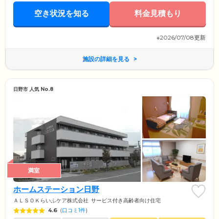
空き状況を知る
料金見積もり
※2026/07/08更新
施設の詳細を見る
日野市 人気 No.8
満室
ホームステーション日野
ＡＬＳＯＫらいふケア株式会社
サービス付き高齢者向け住宅
4.6
(
口コミ1件
)