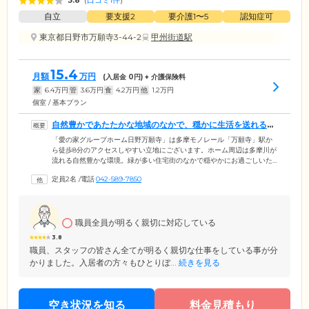
3.8
(
口コミ1件
)
自立
要支援2
要介護1〜5
認知症可
東京都日野市万願寺3-44-2
甲州街道駅
15.4
月額
万円
(入居金
0
円) + 介護保険料
家
6.4
万円
管
3.6
万円
食
4.2
万円
他
1.2
万円
個室 / 基本プラン
自然豊かであたたかな地域のなかで、穏かに生活を送れるよ
うサポートいたします
「愛の家グループホーム日野万願寺」は多摩モノレール「万願寺」駅か
ら徒歩8分のアクセスしやすい立地にございます。ホーム周辺は多摩川が
流れる自然豊かな環境。緑が多い住宅街のなかで穏やかにお過ごしいた
だけます。お散歩に出かけた際には、近隣の方々とあいさつを交わした
定員2名
/
電話
042-589-7850
りと、あたたかな交流がございます。ほかにも季節ごとのさまざまなイ
ベントをとおして、ご入居者様が地域や社会とのつながりを持ち続けら
れる環境をご提供いたします。ホームでの生活がごく自然に地域にとけ
込み、わが家で過ごすような穏やかな暮らしになるよう、サポートいた
職員全員が明るく親切に対応している
します。
3.8
職員、スタッフの皆さん全てが明るく親切な仕事をしている事が分
かりました。入居者の方々もひとりぼ...
続きを見る
空き状況を知る
料金見積もり