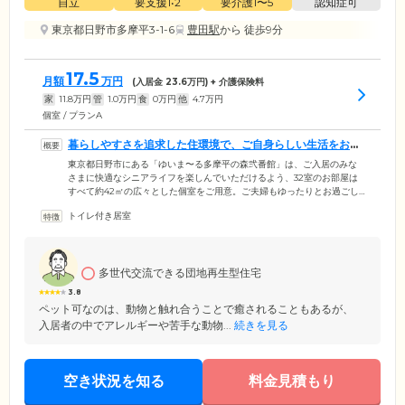
自立
要支援1•2
要介護1〜5
認知症可
東京都日野市多摩平3-1-6
豊田駅
から 徒歩9分
17.5
月額
万円
(入居金
23.6
万円) + 介護保険料
家
11.8
万円
管
1.0
万円
食
0
万円
他
4.7
万円
個室 / プランA
暮らしやすさを追求した住環境で、ご自身らしい生活をお楽
しみください
東京都日野市にある「ゆいま〜る多摩平の森弐番館」は、ご入居のみな
さまに快適なシニアライフを楽しんでいただけるよう、32室のお部屋は
すべて約42㎡の広々とした個室をご用意。ご夫婦もゆったりとお過ごし
いただける2Kを含めた全3タイプから、ご自身の生活スタイルに合わせた
トイレ付き居室
お部屋をお選びください。生活の中でお困りのことなどございました
ら、経験豊富なスタッフがきめ細やかにサポート。24時間体制の見守り
と万全の生活支援で、安心な毎日をお約束します。また、当ホームはJR
中央線「豊田」駅より徒歩9分とアクセス良好。周辺にはスーパーやコン
多世代交流できる団地再生型住宅
ビニ、飲食店、スポーツジムなどが集まっており、暮らしやすい環境で
す。
3.8
ペット可なのは、動物と触れ合うことで癒されることもあるが、
入居者の中でアレルギーや苦手な動物...
続きを見る
空き状況を知る
料金見積もり