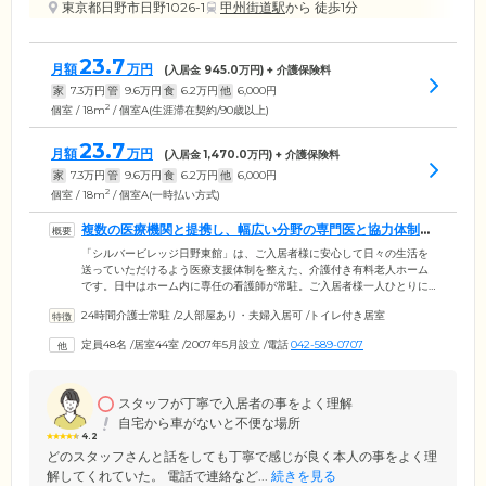
東京都日野市日野1026-1
甲州街道駅
から 徒歩1分
23.7
月額
万円
(入居金
945.0
万円) + 介護保険料
家
7.3
万円
管
9.6
万円
食
6.2
万円
他
6,000
円
2
個室 / 18m
/ 個室A(生涯滞在契約/90歳以上)
23.7
月額
万円
(入居金
1,470.0
万円) + 介護保険料
家
7.3
万円
管
9.6
万円
食
6.2
万円
他
6,000
円
2
個室 / 18m
/ 個室A(一時払い方式)
複数の医療機関と提携し、幅広い分野の専門医と協力体制を
敷いています
「シルバービレッジ日野東館」は、ご入居者様に安心して日々の生活を
送っていただけるよう医療支援体制を整えた、介護付き有料老人ホーム
です。日中はホーム内に専任の看護師が常駐。ご入居者様一人ひとりに
合ったきめ細やかなサポートとケアをしております。また複数の医療機
24時間介護士常駐
/
2人部屋あり・夫婦入居可
/
トイレ付き居室
関と提携することで、救急医療、診療医療、リハビリテーション、歯科
医療など、幅広い分野の専門医との協力体制を確立。ご入居者様の健康
定員48名
/
居室44室
/
2007年5月設立
/
電話
042-589-0707
状態に応じてそれぞれの専門医と連携をとり、健康管理を行っていま
す。また2007年に開設した当施設は免震構造を採用しており、地震があ
た際にも被害を最小限に抑えることができますので、安心してお過ごし
ください。
スタッフが丁寧で入居者の事をよく理解
自宅から車がないと不便な場所
4.2
どのスタッフさんと話をしても丁寧で感じが良く本人の事をよく理
解してくれていた。 電話で連絡など...
続きを見る