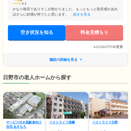
3.2
かなり格安でありそこが助かりました。もっともっと割安感があれ
ばさらに好感が持てたと思います。 ...
続きを見る
空き状況を知る
料金見積もり
※2026/07/08更新
施設の詳細を見る
日野市の老人ホームから探す
サービス付き高齢者向け
ベストライフ高幡
ベストライフ日野
住宅 あすなろ