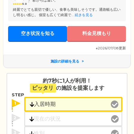
駅からは遠い。
5.0
綺麗でとても親切で優しい、食事も美味しそうです。通路幅も広い
し明るい感じ。 個室も広くて綺麗で...
続きを見る
空き状況を知る
料金見積もり
※2026/07/08更新
施設の詳細を見る
約7秒に1人が利用！
ピッタリ
の施設を提案します
STEP
1
2
3