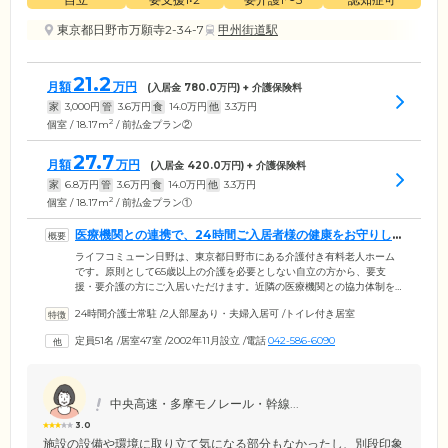
東京都日野市万願寺2-34-7
甲州街道駅
21.2
月額
万円
(入居金
780.0
万円) + 介護保険料
家
3,000
円
管
3.6
万円
食
14.0
万円
他
3.3
万円
2
個室 / 18.17m
/ 前払金プラン②
27.7
月額
万円
(入居金
420.0
万円) + 介護保険料
家
6.8
万円
管
3.6
万円
食
14.0
万円
他
3.3
万円
2
個室 / 18.17m
/ 前払金プラン①
医療機関との連携で、24時間ご入居者様の健康をお守りし
ます
ライフコミューン日野は、東京都日野市にある介護付き有料老人ホーム
です。原則として65歳以上の介護を必要としない自立の方から、要支
援・要介護の方にご入居いただけます。近隣の医療機関との協力体制を
整えており、定期的な往診や健康相談で、ご入居者様の健康をサポート
24時間介護士常駐
/
2人部屋あり・夫婦入居可
/
トイレ付き居室
します。緊急時には24時間オンコール体制で医師が迅速に対応。入院が
必要な場合にも備えているのでご安心ください。日々の健康や服薬の管
定員51名
/
居室47室
/
2002年11月設立
/
電話
042-586-6090
理は看護師が行い、介護スタッフや医師と充実した医療サービスをご提
供します。年に1度、指定の医療機関で基礎疾患の診断や検査を実施し、
お体の状態を確認したうえでご入居者様に最適なサポートにつなげま
す。
中央高速・多摩モノレール・幹線...
3.0
施設の設備や環境に取り立て気になる部分もなかったし、別段印象