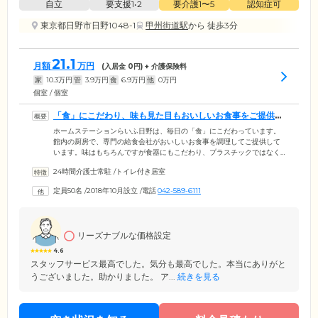
自立
要支援1•2
要介護1〜5
認知症可
東京都日野市日野1048-1
甲州街道駅
から 徒歩3分
21.1
月額
万円
(入居金
0
円) + 介護保険料
家
10.3
万円
管
3.9
万円
食
6.9
万円
他
0
万円
個室 / 個室
「食」にこだわり、味も見た目もおいしいお食事をご提供い
たします
ホームステーションらいふ日野は、毎日の「食」にこだわっています。
館内の厨房で、専門の給食会社がおいしいお食事を調理してご提供して
います。味はもちろんですが食器にもこだわり、プラスチックではなく
陶器を使用するなど、盛り付けや器からもお食事を楽しみにしていただ
24時間介護士常駐
/
トイレ付き居室
けるように努めています。特別食のときはお膳に乗りきらないほどの品
数をご提供いていますが、みなさま残さず、たくさん召し上がってくだ
定員50名
/
2018年10月設立
/
電話
042-589-6111
さいます。毎月のご当地グルメは「はじめて食べる味」に出会う機会と
して人気です。ご家族様やご友人様へもご提供可能ですので、ぜひ当館
自慢のお食事をご堪能ください。
リーズナブルな価格設定
4.6
スタッフサービス最高でした。気分も最高でした。本当にありがと
うございました。助かりました。 ア...
続きを見る