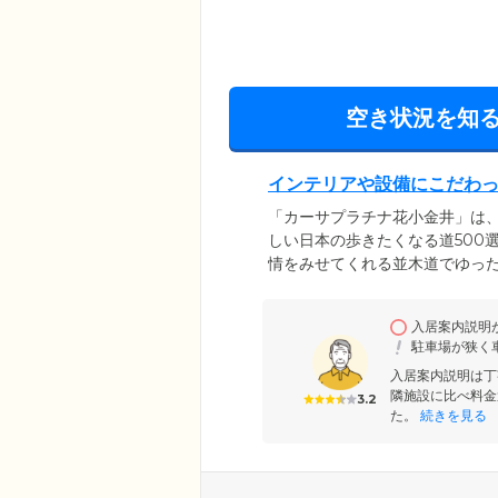
空き状況を知
インテリアや設備にこだわ
「カーサプラチナ花小金井」は
しい日本の歩きたくなる道500
情をみせてくれる並木道でゆっ
を輝き続ける「プラチナ世代」
ました。居室は快適さを重視し
入居案内説明
風がたっぷりと入るよう、天井
駐車場が狭く
雅なインテリアで統一し、心地
入居案内説明は丁
隣施設に比べ料金
3.2
た。
続きを見る