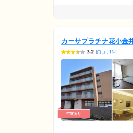
カーサプラチナ花小金
3.2
(
口コミ1件
)
空室あり