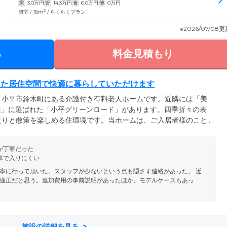
家
3.0
万円
管
14.3
万円
食
6.0
万円
他
0
万円
2
個室 / 18m
/ らくらくプラン
※2026/07/08
る
料金見積もり
った居住空間で快適に暮らしていただけます
、小平市鈴木町にある介護付き有料老人ホームです。近隣には「美
選」に選ばれた「小平グリーンロード」があります。四季折々の表
たりと散策を楽しめる住環境です。当ホームは、ご入居者様のこと
とお呼びしており、その輝きにふさわしい居住空間をご用意いたし
、全室に床暖房を完備。トイレや洗面台も備えています。窓は光と
が丁寧だった
の高さまである設計です。共用エリアのダイニングやラウンジは優
車で入りにくい
よい居住性にこだわっています。
寧に行って頂いた。スタッフが少ないという点も隠さす連絡があった。 近
適正だと思う。追加費用の事前説明があったほか、モデルケースもあっ
施設の詳細を見る