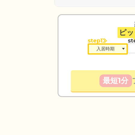
ピッ
step1
st
最短1分