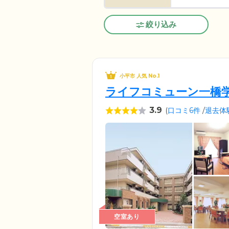
絞り込み
小平市 人気 No.1
ライフコミューン一橋
3.9
(
口コミ6件
/
退去体
空室あり