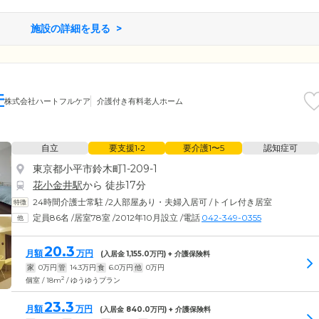
施設の詳細を見る
井
株式会社ハートフルケア
介護付き有料老人ホーム
自立
要支援1•2
要介護1〜5
認知症可
東京都小平市鈴木町1-209-1
花小金井駅
から 徒歩17分
24時間介護士常駐
/
2人部屋あり・夫婦入居可
/
トイレ付き居室
定員86名
/
居室78室
/
2012年10月設立
/
電話
042-349-0355
20.3
月額
万円
(入居金
1,155.0
万円) + 介護保険料
家
0
万円
管
14.3
万円
食
6.0
万円
他
0
万円
2
個室 / 18m
/ ゆうゆうプラン
23.3
月額
万円
(入居金
840.0
万円) + 介護保険料