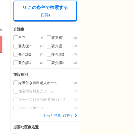
この条件で検索する
(
2
件)
介護度
更新
自立
要支援1
(1)
(2)
要支援2
要介護1
(2)
(2)
要介護2
要介護3
(2)
(2)
要介護4
要介護5
(2)
(2)
施設種別
介護付き有料老人ホーム
(2)
住宅型有料老人ホーム
(0)
サービス付き高齢者向け住宅
(0)
グループホーム
(0)
もっと見る（7件）
必要な医療処置