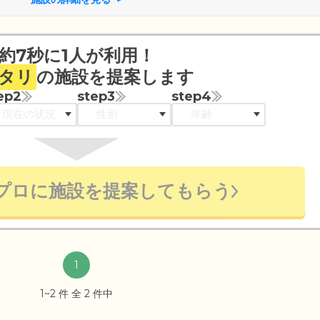
約7秒に1人が利用！
タリ
の施設を提案します
ep2
step3
step4
プロに施設を提案してもらう
1
1~2 件 全 2 件中