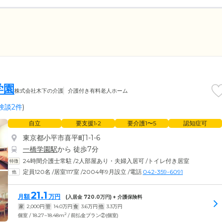
学園
株式会社木下の介護
介護付き有料老人ホーム
験談2件
)
自立
要支援1•2
要介護1〜5
認知症可
東京都小平市喜平町1-1-6
一橋学園駅
から 徒歩7分
24時間介護士常駐
/
2人部屋あり・夫婦入居可
/
トイレ付き居室
定員120名
/
居室117室
/
2004年9月設立
/
電話
042-359-6091
21.1
月額
万円
(入居金
720.0
万円) + 介護保険料
家
2,000
円
管
14.0
万円
食
3.6
万円
他
3.3
万円
2
個室 / 18.27~18.48m
/ 前払金プラン②(個室)