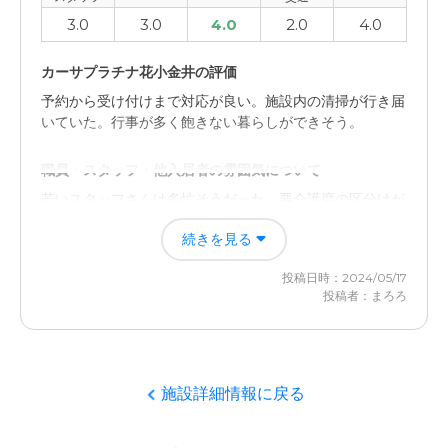
3.0
3.0
4.0
2.0
4.0
カーサプラチナ花小金井の評価
予約から受け付けまで対応が良い。施設内の清掃が行き届
いていた。行事が多く飽きない暮らしができそう。
職員・スタッフ・他入居者の雰囲気について
若いスタッフさんは多忙そうだった。要介護度の区分けが
できていないと感じたところがあった。
続きを見る
外観・内装・居室・設備について
投稿日時：2024/05/17
スタッフさんが多忙であった一方、事務室は人が多かっ
投稿者：まろろ
た。食事はこだわっているようだった。
介護医療サービスについて
施設詳細情報に戻る
入居案内説明は丁寧に行って頂いた。スタッフが少ないと
いう点も隠さす連絡があった。