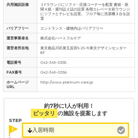
共用施設設備
１Fラウンジにソファ・応接コーナーを配置 書籍・新
聞４紙・週刊誌２誌の設置 各階エレベータ前ラウンジ
にソファとテレビを設置。 フロア毎に洗濯機３台を設
置
バリアフリー
エントランス・建物内はバリアフリー
運営事業者名
株式会社ハートフルケア
運営者所在地
東京都品川区東五反田5-25-19東京デザインセンター
8F
電話番号
042-349-0355
FAX番号
042-349-0356
ホームページ
http://www.platinum-care.jp
URL
約7秒に1人が利用！
ピッタリ
の施設を提案します
STEP
1