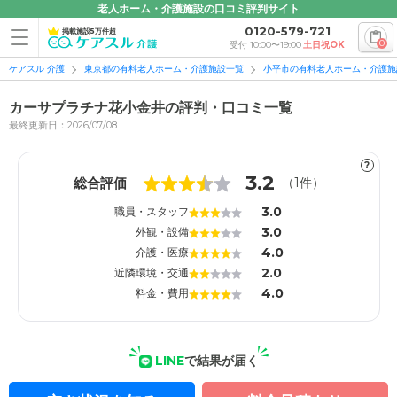
老人ホーム・介護施設の口コミ評判サイト
0120-579-721
掲載施設5万件超
0
受付 10:00〜19:00
土日祝OK
ケアスル 介護
東京都の有料老人ホーム・介護施設一覧
小平市の有料老人ホーム・介護施
カーサプラチナ花小金井の評判・口コミ一覧
最終更新日：2026/07/08
?
1
1
3.2
総合評価
（
1
件）
3.0
職員・スタッフ
3.0
外観・設備
4.0
介護・医療
2.0
近隣環境・交通
4.0
料金・費用
LINE
で結果が届く