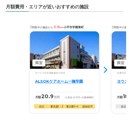
月額費用・エリアが近いおすすめの施設
0.6
小平市学園東町
閲覧中の施設から
km
閲覧中の施
満室
満室
サービス付き高齢者向け住宅
介護付き有
ALSOKケアホーム一橋学園
ヨウコ
20.9
18
月額
万円
月額
(入居金
29
万円
+介護保険料)
自立
要支援1・2
要介護1〜5
認知症可
自立