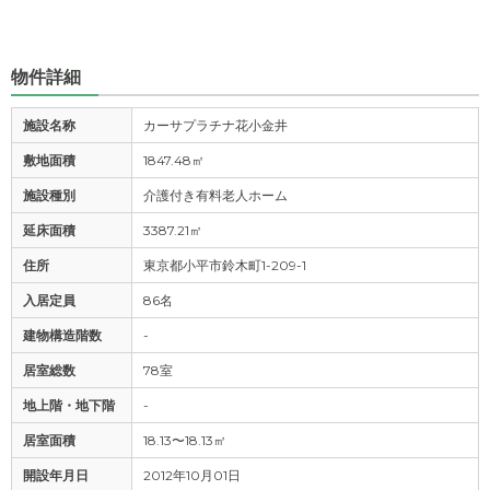
物件詳細
施設名称
カーサプラチナ花小金井
敷地面積
1847.48㎡
施設種別
介護付き有料老人ホーム
延床面積
3387.21㎡
住所
東京都小平市鈴木町1-209-1
入居定員
86名
建物構造階数
-
居室総数
78室
地上階・地下階
-
居室面積
18.13〜18.13㎡
開設年月日
2012年10月01日