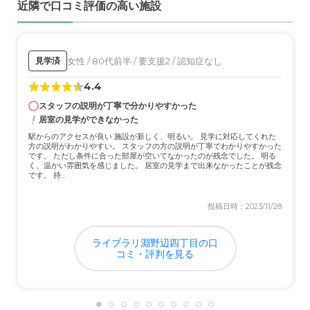
近隣で口コミ評価の高い施設
近隣環境や交通アクセスについて
自宅から近いが、車での移動が必須になるのに対し駐車場
が狭かった。また車で入りにくい。
女性 / 80代前半 / 要支援2 / 認知症なし
見学済
料金費用について
4.4
近隣施設に比べ料金適正だと思う。追加費用の事前説明が
スタッフの説明が丁寧で分かりやすかった
あったほか、モデルケースもあった。
居室の見学ができなかった
駅からのアクセスが良い 施設が新しく、明るい。 見学に対応してくれた
方の説明がわかりやすい。 スタッフの方の説明が丁寧でわかりやすかった
です。 ただし条件に合った部屋が空いてなかったのが残念でした。 明る
く、温かい雰囲気を感じました。 居室の見学まで出来なかったことが残念
です。 持...
投稿日時：2023/11/28
ライブラリ淵野辺四丁目の口
コミ・評判を見る