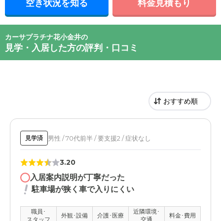
空き状況を知る
料金見積もり
カーサプラチナ花小金井の
見学・入居した方の評判・口コミ
男性 / 70代前半 / 要支援2 / 症状なし
見学済
3.20
入居案内説明が丁寧だった
駐車場が狭く車で入りにくい
職員･
近隣環境･
外観･設備
介護･医療
料金･費用
スタッフ
交通