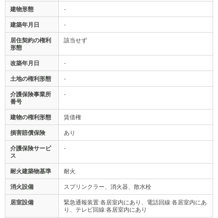
建物形態
-
建築年月日
-
居住契約の権利
該当せず
形態
改築年月日
-
土地の権利形態
-
介護保険事業所
-
番号
建物の権利形態
賃借権
損害賠償保険
あり
介護保険サービ
-
ス
耐火建築物基準
耐火
消火設備
スプリンクラー、消火器、散水栓
居室設備
緊急通報装置:各居室内にあり、電話回線:各居室内にあ
り、テレビ回線:各居室内にあり