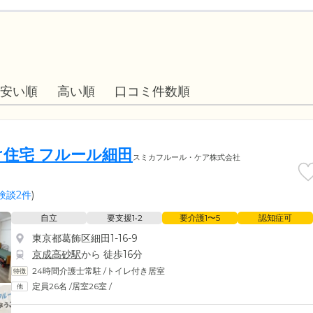
安い順
高い順
口コミ件数順
住宅 フルール細田
スミカフルール・ケア株式会社
験談2件
)
自立
要支援1•2
要介護1〜5
認知症可
東京都葛飾区細田1-16-9
京成高砂駅
から 徒歩16分
24時間介護士常駐
/
トイレ付き居室
定員26名
/
居室26室
/