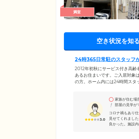
満室
空き状況を知
24時365日常駐のスタッ
2012年初秋にサービス付き高
あるお住まいです。ご入居対象は
の方。ホーム内には24時間スタ
駆けつけ対応、日中の生活相談
りに取り組んでいます。また、
家族が住む場
らんでおり、ご希望に応じてス
部屋の見学が
い。
コロナ禍もあり仕
見せてくれました
3.0
良かった。施設内の