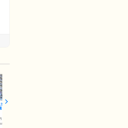
 そんぽの
園
円
保険料)