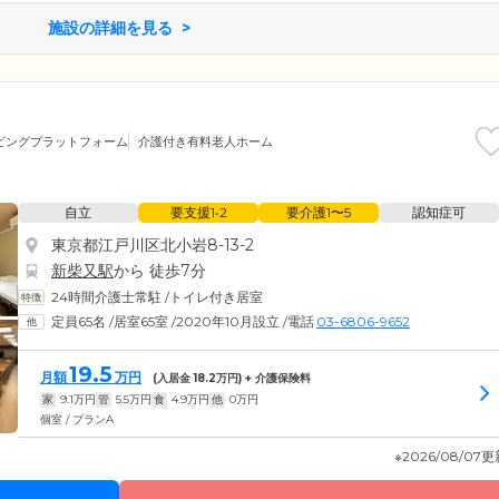
施設の詳細を見る
ビングプラットフォーム
介護付き有料老人ホーム
自立
要支援1•2
要介護1〜5
認知症可
東京都江戸川区北小岩8-13-2
新柴又駅
から 徒歩7分
24時間介護士常駐
/
トイレ付き居室
定員65名
/
居室65室
/
2020年10月設立
/
電話
03-6806-9652
19.5
月額
万円
(入居金
18.2
万円) + 介護保険料
家
9.1
万円
管
5.5
万円
食
4.9
万円
他
0
万円
個室 / プランA
※2026/08/07