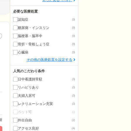
必要な医療処置
認知症
(9)
糖尿病・インスリン
(9)
脳梗塞・脳卒中
(9)
骨折・骨粗しょう症
(9)
心臓病
(9)
その他の医療処置を設定する
人気のこだわり条件
日中看護師常駐
(3)
リハビリあり
(3)
夫婦入居可
(3)
レクリエーション充実
(3)
ペット可
(0)
更新
外出自由
(2)
アクセス良好
(4)