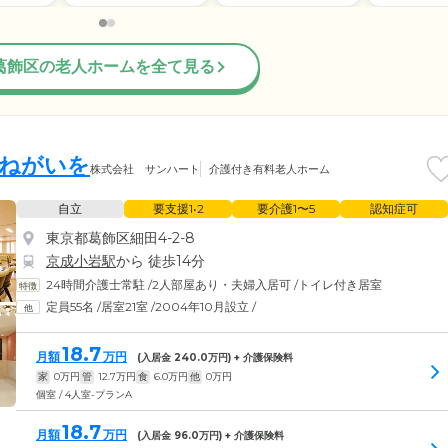
葛飾区の老人ホームを全て見る
星にねがいを
株式会社 サンハート
介護付き有料老人ホーム
自立
要支援1•2
要介護1〜5
認知症可
東京都葛飾区細田4-2-8
京成小岩駅
から 徒歩14分
24時間介護士常駐
/
2人部屋あり・夫婦入居可
/
トイレ付き居室
定員55名
/
居室21室
/
2004年10月設立
/
18.7
月額
万円
(入居金
240.0
万円) + 介護保険料
家
0
万円
管
12.7
万円
食
6.0
万円
他
0
万円
個室 / 4人室-プランA
18.7
月額
万円
(入居金
96.0
万円) + 介護保険料