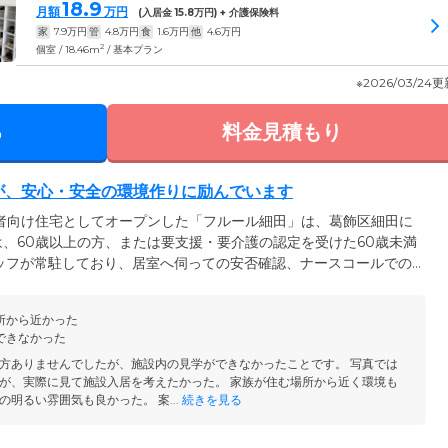
18.9
月額
万円
(入居金
15.8
万円) + 介護保険料
家
7.9
万円
管
4.8
万円
食
1.6
万円
他
4.6
万円
2
個室 / 18.46m
/ 基本プラン
※2026/03/24
る
料金見積もり
フが、安心・安全の環境作りに励んでいます
齢者向け住宅としてオープンした「フルール細田」は、葛飾区細田に
、60歳以上の方、または要支援・要介護の認定を受けた60歳未満
ッフが常駐しており、居室へ伺っての安否確認、ナースコールでの
などをとおして、ご入居のみなさまが安心して生活できる環境づく
ホームの近隣には、コンビニエンスストアや医療機関などが立ちな
所から近かった
タッフが付き添いいたしますので、ぜひお気軽にお申し付けくださ
できなかった
方ありませんでしたが、施設内の見学ができなかったことです。 写真では
が、実際に見て施設入居を考えたかった。 家族が住む場所から近く環境も
明るい雰囲気も良かった。 案...
続きを見る