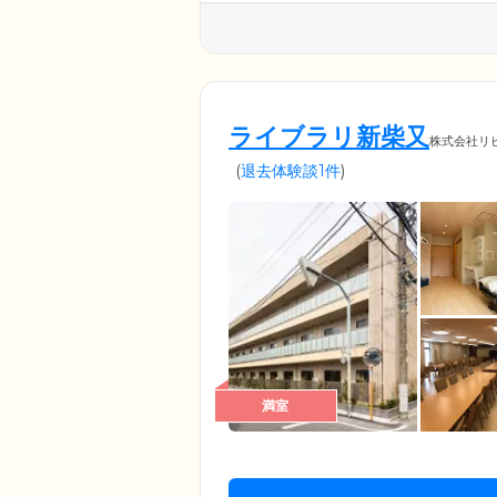
ライブラリ新柴又
株式会社リ
(
退去体験談1件
)
満室