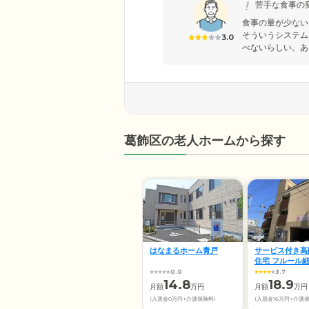
苦手な食事の
食事の量が少ない
そういうシステム
3.0
べないらしい。あと
葛飾区の老人ホームから探す
はなまるホーム青戸
サービス付き高
住宅 フルール
0.0
3.7
14.8
18.9
月額
万円
月額
万円
(入居金0万円+介護保険料)
(入居金16万円+介護