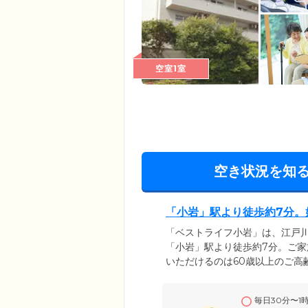
空室1室
空き状況を知
「小岩」駅より徒歩約7分。
「ベストライフ小岩」は、江戸川
「小岩」駅より徒歩約7分。ご
いただけるのは60歳以上のご高
方まで、幅広い身体状況の方に
全室個室でご用意。プライバシ
毎日30分〜1
らに自室で介護を受けられます