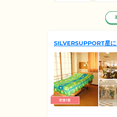
SILVERSUPPORT
空室1室