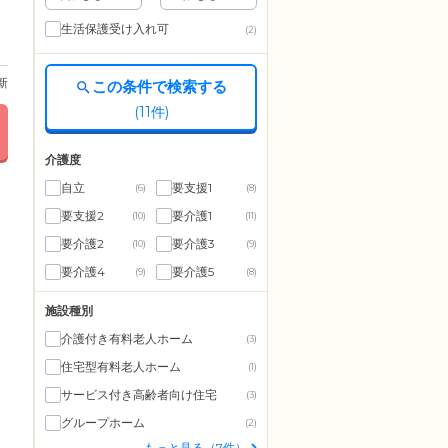
生活保護受け入れ可
(2)
更新
この条件で検索する
(
11
件)
介護度
自立
要支援1
(6)
(8)
要支援2
要介護1
(10)
(11)
要介護2
要介護3
(10)
(9)
要介護4
要介護5
(9)
(8)
施設種別
介護付き有料老人ホーム
(3)
住宅型有料老人ホーム
(1)
サービス付き高齢者向け住宅
(3)
グループホーム
(2)
もっと見る（7件）