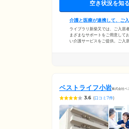
空き状況を知
介護と医療が連携して、ご
ライブラリ新柴又では、ご入居
まざまなサポートをご用意してお
い介護サービスをご提供。ご入
康チェックや服薬管理を実施。
ります。医療体制については、提
取れる体制を整備。ご希望の方
ベストライフ小岩
株式会社ベ
3.6
(
口コミ7件
)