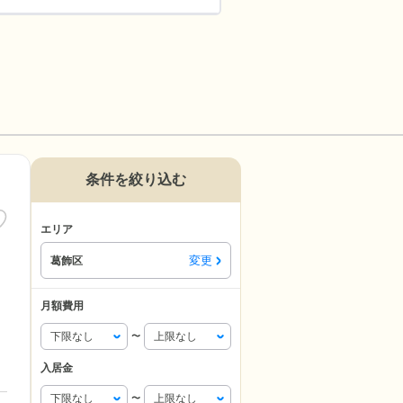
条件を絞り込む
エリア
変更
葛飾区
月額費用
〜
入居金
〜