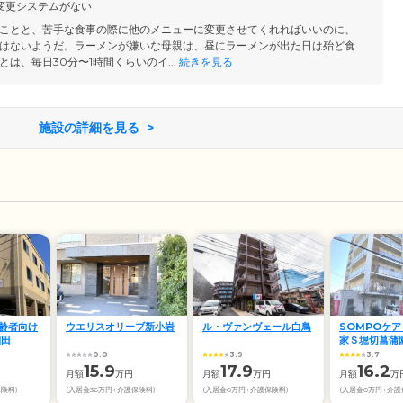
変更システムがない
ことと、苦手な食事の際に他のメニューに変更させてくれればいいのに、
はないようだ。ラーメンが嫌いな母親は、昼にラーメンが出た日は殆ど食
は、毎日30分〜1時間くらいのイ...
続きを見る
施設の詳細を見る
齢者向け
ウエリスオリーブ新小岩
ル・ヴァンヴェール白鳥
SOMPOケア
細田
家Ｓ堀切菖蒲
0.0
3.9
3.7
15.9
17.9
16.2
月額
万円
月額
万円
月額
万
保険料)
(入居金36万円+介護保険料)
(入居金0万円+介護保険料)
(入居金0万円+介護