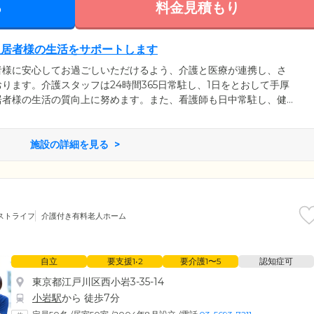
る
料金見積もり
入居者様の生活をサポートします
者様に安心してお過ごしいただけるよう、介護と医療が連携し、さ
ります。介護スタッフは24時間365日常駐し、1日をとおして手厚
居者様の生活の質向上に努めます。また、看護師も日中常駐し、健
医療行為が必要な方や認知症をお持ちの方のご入居相談も承ってお
携医による健康相談を行うほか、緊急時には24時間医師に連絡が
には、別途医療費が必要ですが訪問診療をご利用いただけます。
施設の詳細を見る
ストライフ
介護付き有料老人ホーム
自立
要支援1•2
要介護1〜5
認知症可
東京都江戸川区西小岩3-35-14
小岩駅
から 徒歩7分