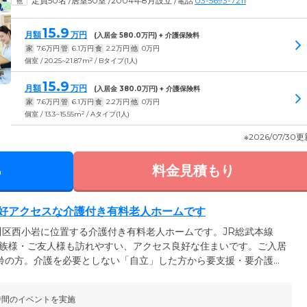
定員50名
/
居室50室
/
2004年8月設立
/
電話
03-5693-7211
15.9
月額
万円
(入居金
580.0
万円) + 介護保険料
家
7.6
万円
管
6.1
万円
食
2.2
万円
他
0
万円
2
個室 / 20.25~21.87m
/ Bタイプ(1人)
15.9
月額
万円
(入居金
380.0
万円) + 介護保険料
家
7.6
万円
管
6.1
万円
食
2.2
万円
他
0
万円
2
個室 / 13.3~15.55m
/ Aタイプ(1人)
※2026/07/30
る
料金見積もり
好アクセスな介護付き有料老人ホームです
区西小岩に位置する介護付き有料老人ホームです。JR総武本線
家族様・ご友人様も訪れやすい、アクセス良好な住まいです。ご入居
齢の方。介護を必要としない「自立」した方から要支援・要介護の
ご入居いただけます。ご入居のみなさまがお住まいになる居室は、
ーの保たれた空間でおひとりの時間を大切にしていただけます。さ
時間のイベントを実施
ので、介護度の高い方もご安心ください。