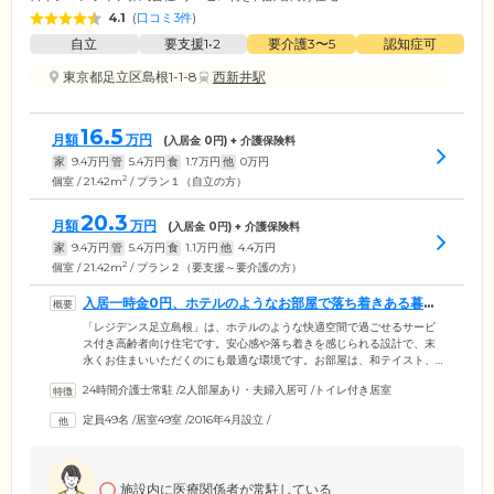
4.1
(
口コミ3件
)
自立
要支援1•2
要介護3〜5
認知症可
東京都足立区島根1-1-8
西新井駅
16.5
月額
万円
(入居金
0
円) + 介護保険料
家
9.4
万円
管
5.4
万円
食
1.7
万円
他
0
万円
2
個室 / 21.42m
/ プラン１（自立の方）
20.3
月額
万円
(入居金
0
円) + 介護保険料
家
9.4
万円
管
5.4
万円
食
1.1
万円
他
4.4
万円
2
個室 / 21.42m
/ プラン２（要支援～要介護の方）
入居一時金0円、ホテルのようなお部屋で落ち着きある暮ら
しをご提案します
「レジデンス足立島根」は、ホテルのような快適空間で過ごせるサービ
ス付き高齢者向け住宅です。安心感や落ち着きを感じられる設計で、末
永くお住まいいただくのにも最適な環境です。お部屋は、和テイスト、
洋テイストのほかに、安全に介護ケアをご提供できるお部屋もご用意し
24時間介護士常駐
/
2人部屋あり・夫婦入居可
/
トイレ付き居室
ています。共用スペースの浴室も、お一人ずつご利用いただける個浴の
ほか、移動が難しい方にも安心してご利用いただける機械浴を設置。サ
定員49名
/
居室49室
/
2016年4月設立
/
ポートを受けながら気持ちよくご入浴できます。安心＆快適な空間で自
分らしくお過ごしください。また、入居一時金のほか、敷金、保証金な
しでご入居いただけるのも特徴のひとつ。毎月の費用もシンプルで分か
りやすいので安心です。
施設内に医療関係者が常駐している