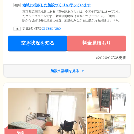
地域に根ざした施設づくりを行っています
東京都足立区梅島にある「花物語あだち」は、令和4年12月にオープンし
たグループホームです。東武伊勢崎線（スカイツリーライン）「梅島」
駅から徒歩12分の場所に位置。地域のみなさまに愛される施設づくりを
大切にしており、近隣のみなさまとご入居者様、そのご家族様の架け橋
定員2名
/
電話
03-3880-1280
になることを目指しています。地域社会との関わりあいをつうじて、た
とえ認知症になっても社会とのつながりを感じながら、地域の一員とし
てご自分らしくいきいきと暮らせるようサポートいたします。見学やご
空き状況を知る
料金見積もり
相談など、お気軽にお問い合わせください。スタッフ一同、心よりお待
ちしております。
※2026/07/08更新
施設の詳細を見る
満室