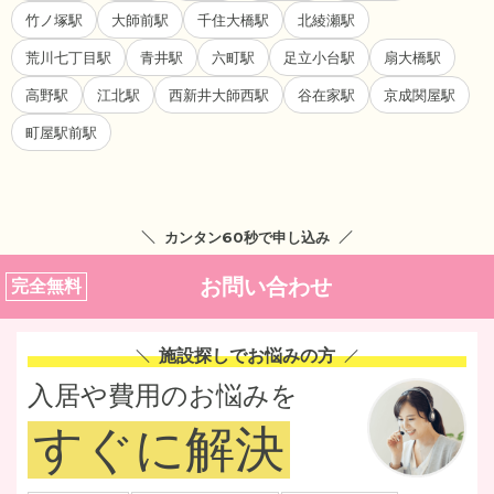
竹ノ塚駅
大師前駅
千住大橋駅
北綾瀬駅
荒川七丁目駅
青井駅
六町駅
足立小台駅
扇大橋駅
高野駅
江北駅
西新井大師西駅
谷在家駅
京成関屋駅
町屋駅前駅
カンタン60秒で申し込み
お問い合わせ
完全無料
施設探しでお悩みの方
入居や費用のお悩みを
すぐに解決