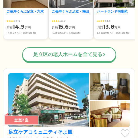
ご長寿くらぶ足立・六木
ご長寿くらぶ足立・梅田
ハートランド明生苑
3.7
3.7
3.5
14.9
15.6
13.8
月額
万円
月額
万円
月額
万円
(入居金0万円+介護保険料)
(入居金0万円+介護保険料)
(入居金237万円+介護保険料)
足立区の老人ホームを全て見る
空室2室
足立ケアコミュニティそよ風