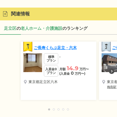
関連情報
足立区
の
老人ホーム・介護施設
のランキング
1
ご長寿くらぶ足立・六木
2
ご
標準
-
プラン
14.9
入居金0
月額
万円
〜
プラン
0
(入居金
万円
〜)
東京都足立区六木
東京
梅島駅