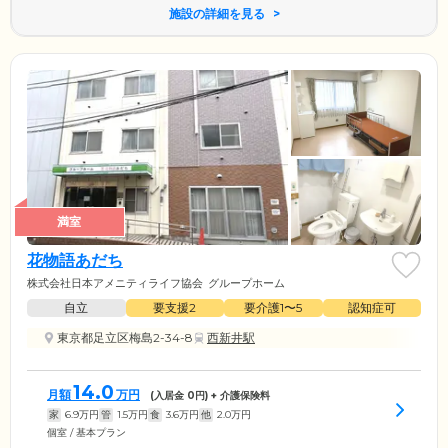
施設の詳細を見る
満室
花物語あだち
株式会社日本アメニティライフ協会
グループホーム
自立
要支援2
要介護1〜5
認知症可
東京都足立区梅島2-34-8
西新井駅
14.0
月額
万円
(入居金
0
円) + 介護保険料
家
6.9
万円
管
1.5
万円
食
3.6
万円
他
2.0
万円
個室 / 基本プラン