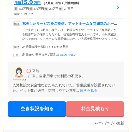
15.9
月額
万円
(入居金
0
円) + 介護保険料
家
6.3
万円
管
5.4
万円
食
2.1
万円
他
2.1
万円
個室 / Bタイプ
充実したサービスをご提供。アットホームな雰囲気のホーム
です
「ご長寿くらぶ足立・梅田」は、東武スカイツリーライン「梅島駅」か
ら徒歩12分の場所にたたずむ、住宅型有料老人ホームです。小規模施設
ならではのアットホームな雰囲気のなか、ご入居者様同士やスタッフと
気軽に交流できる環境が魅力。ご入居者様に安心して快適な生活を送っ
24時間介護士常駐
/
トイレ付き居室
ていただけるように、往診の手配のほか、薬のお預かり、食事の見守
り、ゴミ出しサービスなどをご提供しています。さらにご希望やお体の
定員18名
/
居室18室
/
電話
03-6806-4480
状態に合わせて、併設の訪問介護のご利用も可能です。また、認知症ケ
アに注力。専門家の指導を受けたスタッフがお一人おひとりに寄り添っ
たケアをご提供いたします。認知症の方も安心して暮らしていただけま
す。
立地。
車、自家用車での利用の不便さ。
3.6
入浴施設の安全性などたもたれていた。警備設備が設置されてい
た。ベット数が適当、訪問しやすい立地...
続きを見る
空き状況を知る
料金見積もり
※2026/06/28更新