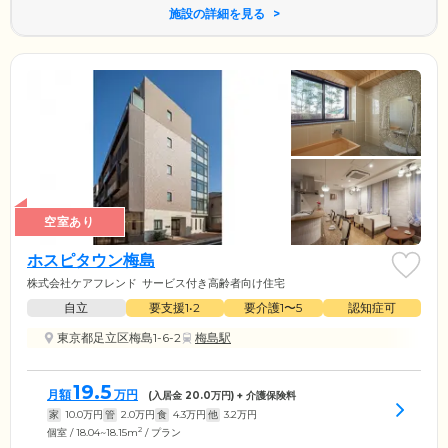
施設の詳細を見る
空室あり
ホスピタウン梅島
株式会社ケアフレンド
サービス付き高齢者向け住宅
自立
要支援1•2
要介護1〜5
認知症可
東京都足立区梅島1-6-2
梅島駅
19.5
月額
万円
(入居金
20.0
万円) + 介護保険料
家
10.0
万円
管
2.0
万円
食
4.3
万円
他
3.2
万円
2
個室 / 18.04~18.15m
/ プラン