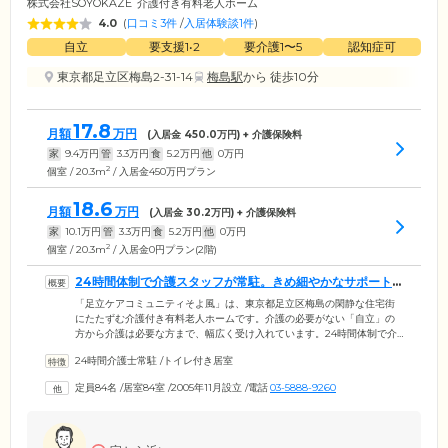
株式会社SOYOKAZE
介護付き有料老人ホーム
4.0
(
口コミ3件
/
入居体験談1件
)
自立
要支援1•2
要介護1〜5
認知症可
東京都足立区梅島2-31-14
梅島駅
から 徒歩10分
17.8
月額
万円
(入居金
450.0
万円) + 介護保険料
家
9.4
万円
管
3.3
万円
食
5.2
万円
他
0
万円
2
個室 / 20.3m
/ 入居金450万円プラン
18.6
月額
万円
(入居金
30.2
万円) + 介護保険料
家
10.1
万円
管
3.3
万円
食
5.2
万円
他
0
万円
2
個室 / 20.3m
/ 入居金0円プラン(2階)
24時間体制で介護スタッフが常駐。きめ細やかなサポート
を行っています
「足立ケアコミュニティそよ風」は、東京都足立区梅島の閑静な住宅街
にたたずむ介護付き有料老人ホームです。介護の必要がない「自立」の
方から介護は必要な方まで、幅広く受け入れています。24時間体制で介
護スタッフが常駐。食事や入浴、排せつなど日常生活のサポートを行っ
24時間介護士常駐
/
トイレ付き居室
ています。「慈英会病院在宅部」といった協力医療機関とも密に連携が
取れており、月2回の訪問診療や健康指導、急な体調不良時の対応などを
定員84名
/
居室84室
/
2005年11月設立
/
電話
03-5888-9260
行っていますので、ご安心ください。近隣には、スーパーやコンビニ、
区役所や飲食店、病院などがあり、我が家のように暮らせる環境です。