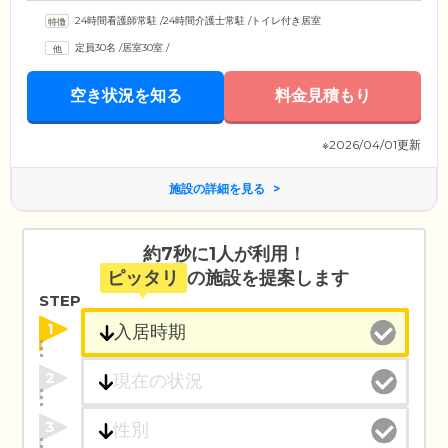
24時間看護師常駐
/
24時間介護士常駐
/
トイレ付き居室
定員30名
/
居室30室
/
空き状況を知る
料金見積もり
※2026/04/01更新
施設の詳細を見る
約7秒に1人が利用！
ピッタリ
の施設を提案します
STEP
1
2
3