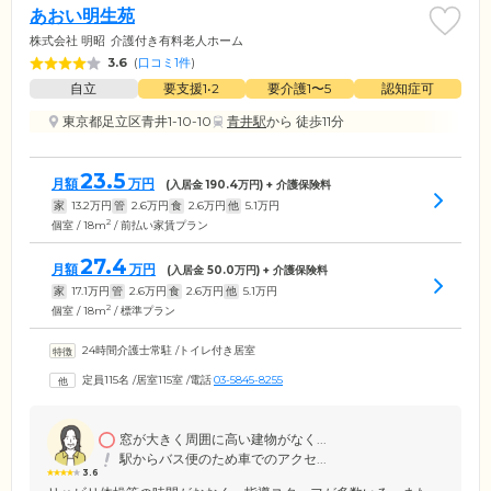
あおい明生苑
株式会社 明昭
介護付き有料老人ホーム
3.6
(
口コミ1件
)
自立
要支援1•2
要介護1〜5
認知症可
東京都足立区青井1-10-10
青井駅
から 徒歩11分
23.5
月額
万円
(入居金
190.4
万円) + 介護保険料
家
13.2
万円
管
2.6
万円
食
2.6
万円
他
5.1
万円
2
個室 / 18m
/ 前払い家賃プラン
27.4
月額
万円
(入居金
50.0
万円) + 介護保険料
家
17.1
万円
管
2.6
万円
食
2.6
万円
他
5.1
万円
2
個室 / 18m
/ 標準プラン
24時間介護士常駐
/
トイレ付き居室
定員115名
/
居室115室
/
電話
03-5845-8255
窓が大きく周囲に高い建物がなく...
駅からバス便のため車でのアクセ...
3.6