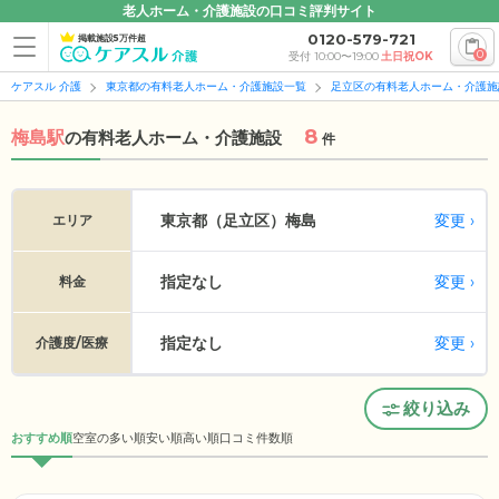
老人ホーム・介護施設の口コミ評判サイト
0120-579-721
掲載施設5万件超
0
受付 10:00〜19:00
土日祝OK
ケアスル 介護
東京都の有料老人ホーム・介護施設一覧
足立区の有料老人ホーム・介護施
8
梅島駅
の
有料老人ホーム・介護施設
件
変更
東京都（足立区）
梅島
エリア
指定なし
変更
料金
指定なし
変更
介護度/医療
絞り込み
おすすめ順
空室の多い順
安い順
高い順
口コミ件数順