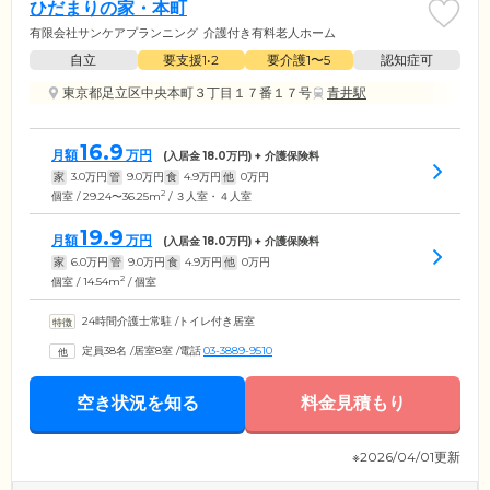
ひだまりの家・本町
有限会社サンケアプランニング
介護付き有料老人ホーム
自立
要支援1•2
要介護1〜5
認知症可
東京都足立区中央本町３丁目１７番１７号
青井駅
16.9
月額
万円
(入居金
18.0
万円) + 介護保険料
家
3.0
万円
管
9.0
万円
食
4.9
万円
他
0
万円
2
個室 / 29.24〜36.25m
/ ３人室・４人室
19.9
月額
万円
(入居金
18.0
万円) + 介護保険料
家
6.0
万円
管
9.0
万円
食
4.9
万円
他
0
万円
2
個室 / 14.54m
/ 個室
24時間介護士常駐
/
トイレ付き居室
定員38名
/
居室8室
/
電話
03-3889-9510
空き状況を知る
料金見積もり
※2026/04/01更新