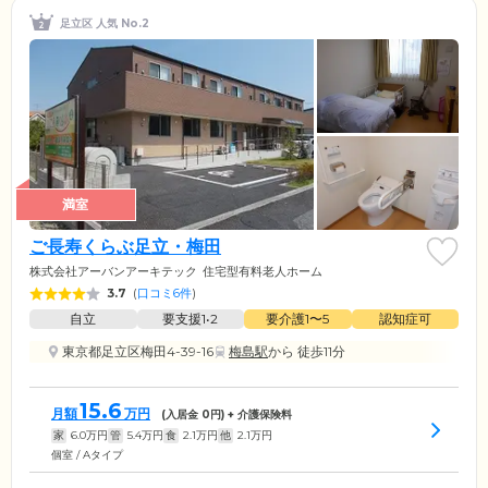
足立区 人気 No.2
満室
ご長寿くらぶ足立・梅田
株式会社アーバンアーキテック
住宅型有料老人ホーム
3.7
(
口コミ6件
)
自立
要支援1•2
要介護1〜5
認知症可
東京都足立区梅田4-39-16
梅島駅
から 徒歩11分
15.6
月額
万円
(入居金
0
円) + 介護保険料
家
6.0
万円
管
5.4
万円
食
2.1
万円
他
2.1
万円
個室 / Aタイプ