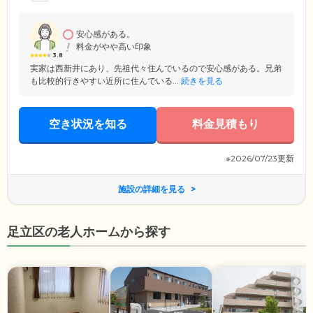
婦でのご入居が可能なふたり部屋もご用意。各お部屋には洗面台・トイ
レを完備しているほか、おふたり部屋にはミニキッチンや浴室を備えて
いるタイプもございます。
安心感がある。
料金がやや高い印象
3.8
実家は西新井にあり、先祖代々住んでいるので安心感がある。兄弟
も比較的行きやすい近所に住んでいる...
続きを見る
空き状況を知る
料金見積もり
※2026/07/23更新
施設の詳細を見る
足立区の老人ホームから探す