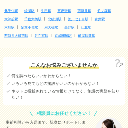
北千住駅
綾瀬駅
牛田駅
五反野駅
西新井駅
竹ノ塚駅
大師前駅
千住大橋駅
北綾瀬駅
荒川七丁目駅
青井駅
六町駅
足立小台駅
扇大橋駅
高野駅
江北駅
西新井大師西駅
谷在家駅
京成関屋駅
町屋駅前駅
こんなお悩みございませんか
何を調べたらいいかわからない！
いろいろ見てもどの施設がいいのかわからない！
ネットに掲載されている情報だけでなく、施設の実態を知り
たい！
相談員にお任せください！
事前相談から入居まで、親身にサポートしま
す。