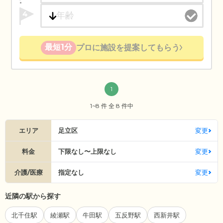
4
最短1分
プロに施設を提案してもらう
1
1~8 件 全 8 件中
エリア
足立区
変更
料金
下限なし〜上限なし
変更
介護/医療
指定なし
変更
近隣の駅から探す
北千住駅
綾瀬駅
牛田駅
五反野駅
西新井駅