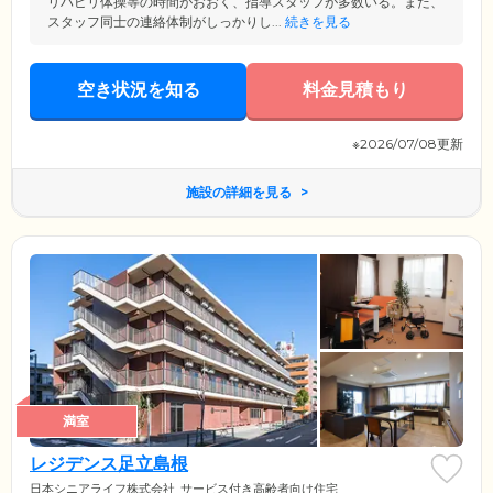
リハビリ体操等の時間がおおく、指導スタッフが多数いる。また、
スタッフ同士の連絡体制がしっかりし...
続きを見る
空き状況を知る
料金見積もり
※2026/07/08更新
施設の詳細を見る
満室
レジデンス足立島根
日本シニアライフ株式会社
サービス付き高齢者向け住宅