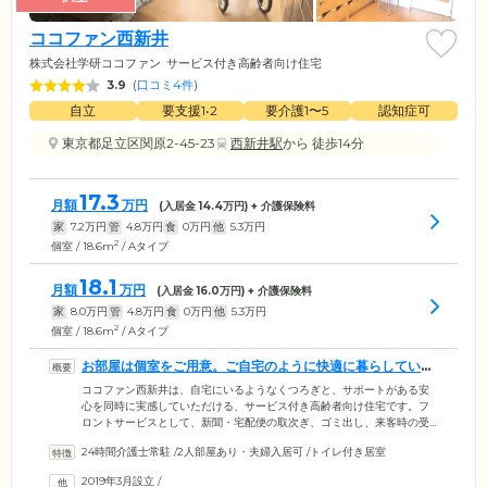
ココファン西新井
株式会社学研ココファン
サービス付き高齢者向け住宅
3.9
(
口コミ4件
)
自立
要支援1•2
要介護1〜5
認知症可
東京都足立区関原2-45-23
西新井駅
から 徒歩14分
17.3
月額
万円
(入居金
14.4
万円) + 介護保険料
家
7.2
万円
管
4.8
万円
食
0
万円
他
5.3
万円
2
個室 / 18.6m
/ Aタイプ
18.1
月額
万円
(入居金
16.0
万円) + 介護保険料
家
8.0
万円
管
4.8
万円
食
0
万円
他
5.3
万円
2
個室 / 18.6m
/ Aタイプ
お部屋は個室をご用意。ご自宅のように快適に暮らしていた
だけます
ココファン西新井は、自宅にいるようなくつろぎと、サポートがある安
心を同時に実感していただける、サービス付き高齢者向け住宅です。フ
ロントサービスとして、新聞・宅配便の取次ぎ、ゴミ出し、来客時の受
付などを行うほか、生活、介護、健康に関するご相談をお受けしていま
24時間介護士常駐
/
2人部屋あり・夫婦入居可
/
トイレ付き居室
す。必要な方は併設の訪問介護を利用して、介護サービスを受けていた
だくことも可能です。お部屋はおひとりでくつろげる個室のほか、ご夫
2019年3月設立
/