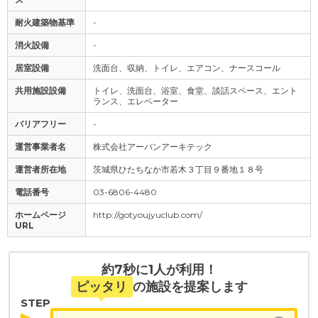
耐火建築物基準
-
消火設備
-
居室設備
洗面台、収納、トイレ、エアコン、ナースコール
共用施設設備
トイレ、洗面台、浴室、食堂、談話スペース、エント
ランス、エレベーター
バリアフリー
-
運営事業者名
株式会社アーバンアーキテック
運営者所在地
茨城県ひたちなか市若木３丁目９番地１８号
電話番号
03-6806-4480
ホームページ
http://gotyoujyuclub.com/
URL
約7秒に1人が利用！
ピッタリ
の施設を提案します
STEP