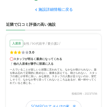
施設詳細情報に戻る
外観・内装・居室・設備について
外観はあまりぱっとしなかったが、居室は落ち着いてて外
観のイメージよりもよかった。設備は過不足なく問題なさ
近隣で口コミ評価の高い施設
そう
介護医療サービスについて
女性 / 90代前半 / 要介護2 /
入居済
サービスについて説明は受けたが、実際に見ていないから
何とも言えない。雰囲気はよかったので問題はなさそうな
3.0
いんしょうはもった
スタッフが明るく親身になってくれる
他の入居者が勝手に部屋に入る
近隣環境や交通アクセスについて
一人でいることが寂しいと頻繁に言われても、なかなか助けられない。薬
を飲み忘れて定期的に飲めない。腹痛を訴えても、助けられない。 スタッ
近隣環境や交通アクセスは土地勘があったのでイメージと
フの感じが非常に良い。みな親切。スタッフの人数が足りないのか、皆忙
そうかわりはなかった。静かな住宅地なので落ち着いてい
しそうで、なかなか寄り添ってくれないところはあるが、精一杯やってく
れていると感じる。...
るいんしょう。
投稿日時：2023/11/06
料金費用について
料金については概要説明はうけたが詳細な見積もりは出し
SOMPOケア そんぽの家 光