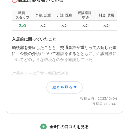
介護医療サービスについて
職員･
近隣環境･
介護サービスに対して受けた印象は手厚いサービスを心掛
外観･設備
介護･医療
料金･費用
スタッフ
交通
けているのが伝わった。医療サービスについてはよくわか
3.0
3.0
3.0
3.0
3.0
りません
入居前に困っていたこと
近隣環境や交通アクセスについて
脳梗塞を発症したことと、交通事故が重なって入院した際
近隣環境、交通アクセスに対して受けた印象は、特にこれ
に、今後の介護について相談をするとともに、介護施設に
といったものはありませんでした。可もなく不可もなしと
ついてどのような環境なのかを確認していた
いった感じ
ご長寿くらぶ足立・梅田の評価
料金費用について
見学したところ、コンパクトで介護スタッフの目が行き届
料金に対して印象は、一般的な金額だと思いますが、私個
続きを見る
いてそうで心配は減った。またスタッフが穏やかなので信
人としましては、もう少しお安ければ良いと思います。
頼できそうだった
投稿日時：2023/10/04
投稿者：nanasi
職員・スタッフ・他入居者の雰囲気について
施設の職員やスタッフは穏やかで面倒見がよさそうないん
しょうがあった。入居者はあまり見ていないが問題なさそ
全6件の口コミを見る
うだった