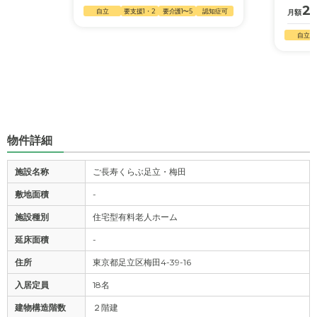
26
自立
要支援1・2
要介護1〜5
認知症可
月額
自立
物件詳細
施設名称
ご長寿くらぶ足立・梅田
敷地面積
-
施設種別
住宅型有料老人ホーム
延床面積
-
住所
東京都足立区梅田4-39-16
入居定員
18名
建物構造階数
２階建