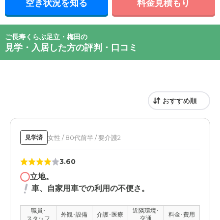
空き状況を知る
料金見積もり
ご長寿くらぶ足立・梅田の
見学・入居した方の評判・口コミ
女性 / 80代前半 / 要介護2
見学済
3.60
立地。
車、自家用車での利用の不便さ。
職員･
近隣環境･
外観･設備
介護･医療
料金･費用
スタッフ
交通