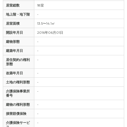
居室総数
18室
地上階・地下階
-
居室面積
13.5〜14.1㎡
開設年月日
2016年06月01日
建物形態
-
建築年月日
-
居住契約の権利
-
形態
改築年月日
-
土地の権利形態
-
介護保険事業所
-
番号
建物の権利形態
-
損害賠償保険
-
介護保険サービ
-
ス