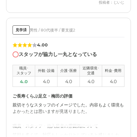
投稿者：じいじ
男性 / 80代後半 / 要支援2
見学済
4.00
スタッフが協力し一丸となっている
職員･
近隣環境･
外観･設備
介護･医療
料金･費用
スタッフ
交通
4.0
4.0
4.0
4.0
4.0
ご長寿くらぶ足立・梅田の評価
親切そうなスタッフのイメージでした。内容もよく環境も
よかったとは思いますが見送りました。
職員・スタッフ・他入居者の雰囲気について
笑顔も多くて、対応もしっかりとしていると感じました。