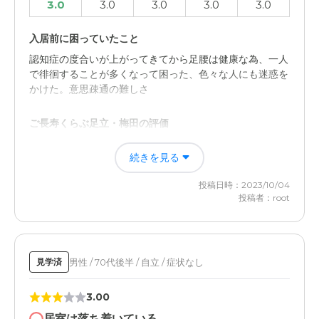
3.0
3.0
3.0
3.0
3.0
外観・内装・居室・設備について
全体的に整理整頓されているが雑然としている場所もあ
入居前に困っていたこと
り、もう少し清潔感があると良いと思う。
認知症の度合いが上がってきてから足腰は健康な為、一人
で徘徊することが多くなって困った、色々な人にも迷惑を
介護医療サービスについて
かけた。意思疎通の難しさ
提携の医療機関が定期的に診察・投薬をしているが、本人
が体調を崩しても面倒を見てくれない。
ご長寿くらぶ足立・梅田の評価
施設の明るい雰囲気、施設のスッタフの方々、そして何よ
近隣環境や交通アクセスについて
続きを見る
りも、施設の利用者の笑顔が良い
自宅から近いので面会に便利。ただし、駅からは少し遠い
投稿日時：2023/10/04
ので通院の際はタクシーを使わなけれなならない。奥まっ
職員・スタッフ・他入居者の雰囲気について
投稿者：root
た立地なので、アプリではタクシーが到着しない。
施設の職員、スタッフ、他入居者の雰囲気は、皆さん笑顔
を絶やさず、イキイキとしてました。
料金費用について
入居時より値上がりした。物価の高騰で仕方ないとは思う
男性 / 70代後半 / 自立 / 症状なし
外観・内装・居室・設備について
見学済
が、介護度が進んだことで、追加サービス料が増えた。
特に施設の外観や内装、居室、設備に対して受けた印象は
3.00
ない。可もなく不可もなしだと思います。
居室は落ち着いている