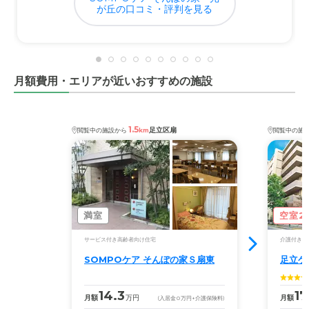
ていないので、見積もりを出した場合の値段をみないとな
が丘の口コミ・評判を見る
んともいえない。
月額費用・エリアが近いおすすめの施設
1.5
足立区扇
閲覧中の施設から
km
閲覧中の施
満室
空室2
サービス付き高齢者向け住宅
介護付き有
SOMPOケア そんぽの家Ｓ扇東
足立ケ
14.3
17
月額
万円
月額
(入居金
0
万円
+介護保険料)