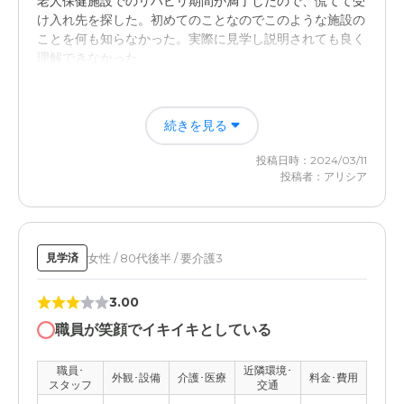
老人保健施設でのリハビリ期間が満了したので、慌てて受
け入れ先を探した。初めてのことなのでこのような施設の
ことを何も知らなかった。実際に見学し説明されても良く
理解できなかった。
入居後どうなったか？
続きを見る
フルタイムで働いており、自宅で面倒を見ることは不可能
だったので、施設に入居できて安心して任せることができ
投稿日時：2024/03/11
た。入居後は本人も楽しそうに生活していた。
投稿者：アリシア
ご長寿くらぶ足立・梅田の評価
スタッフの感じが良く親切で、安心して家族を任せられ
る。ただし、要介護３を超えると居続けるのは難しいと感
女性 / 80代後半 / 要介護3
見学済
じる。
3.00
職員・スタッフ・他入居者の雰囲気について
職員が笑顔でイキイキとしている
いつも笑顔で感じが良く親切。車椅子で通院するときに施
設の自動車で送迎していただいたり、とてもよくしてもら
職員･
近隣環境･
外観･設備
介護･医療
料金･費用
っている。
スタッフ
交通