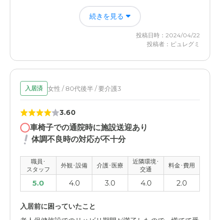
仕事もしっかりとこなしている感じが良かった。
続きを見る
外観・内装・居室・設備について
投稿日時：2024/04/22
清潔で、 スタッフが懸命に働いている感じがしました。
投稿者：ピュレグミ
清掃もよく、行き届いていました。
介護医療サービスについて
女性 / 80代後半 / 要介護3
入居済
スタッフ一同が協力をして、一丸となっている感じがしま
した。具合が悪くなった時の対処も説明があり良かったで
3.60
す。
車椅子での通院時に施設送迎あり
近隣環境や交通アクセスについて
体調不良時の対応が不十分
立地も程よく、駅からも程よい距離でした。交通の便も良
いと思います。電車でも生きやすいと思います。
職員･
近隣環境･
外観･設備
介護･医療
料金･費用
スタッフ
交通
5.0
4.0
3.0
4.0
2.0
料金費用について
サービスに対しての納得のいく料金だったと思います。想
入居前に困っていたこと
定していた金額に近くて良いと思います。