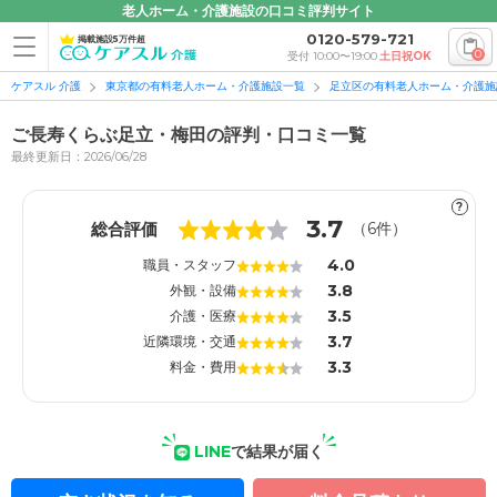
老人ホーム・介護施設の口コミ評判サイト
0120-579-721
掲載施設5万件超
0
受付 10:00〜19:00
土日祝OK
ケアスル 介護
東京都の有料老人ホーム・介護施設一覧
足立区の有料老人ホーム・介護施
ご長寿くらぶ足立・梅田の評判・口コミ一覧
最終更新日：2026/06/28
?
1
1
3.7
総合評価
（
6
件）
4.0
職員・スタッフ
3.8
外観・設備
3.5
介護・医療
3.7
近隣環境・交通
3.3
料金・費用
LINE
で結果が届く