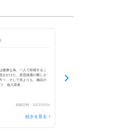
3
男性 / 70代後半 / 自立
見学済
ご希望やお
居室内設備: 窓から自然光が入る明るいお部屋
に過ごしていただけます。
3.0
居室は落ち着いている
は健康な為、一人で徘徊するこ
脳梗塞を発症したことと、交通事故が重なって
惑をかけた。意思疎通の難しさ
護について相談をするとともに、介護施設につ
方々、そして何よりも、施設の
かを確認していた 見学したところ、コンパクト
、他入居者...
き届いてそうで心配は減った。またスタッフが穏や
投稿日時：2023/10/04
続きを見る