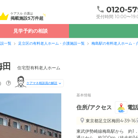
0120-57
ケアスル 介護は
受付時間 10:00〜19:
掲載施設5万件超
見学予約の相談
施設一覧
足立区の有料老人ホーム・介護施設一覧
梅島駅の有料老人ホーム・
梅田
住宅型有料老人ホーム
）
?
ケアマネ相談員の解説
基本情報
住所/アクセス
電
地図
東京都足立区梅田4-39-16
東武伊勢崎線梅島駅から 約1．
通りから 約200m（徒歩約3