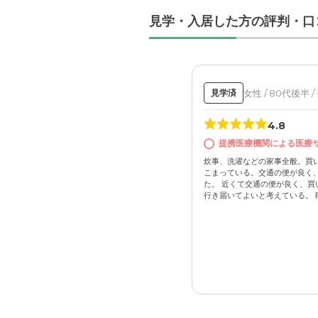
見学・入居した方の評判・口
女性 / 80代後半 /
見学済
外観: デ
体の状態
4.8
提携医療機関による医療
炊事、洗濯などの家事全般。買
こまっている。交通の便が良く
た。 近くて交通の便が良く、買
行き届いてよいと考えている。 職