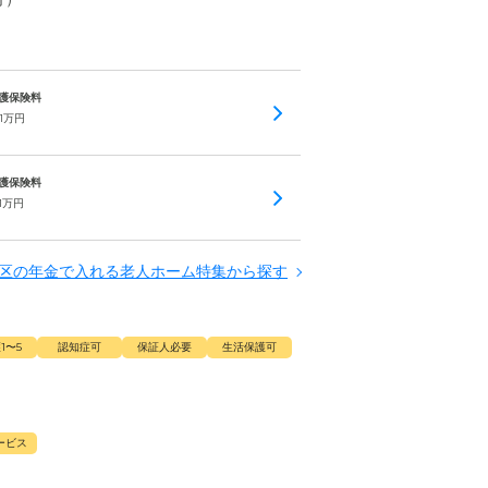
 介護保険料
1
万円
 介護保険料
1
万円
区の年金で入れる老人ホーム特集から探す
1〜5
認知症可
保証人必要
生活保護可
ービス