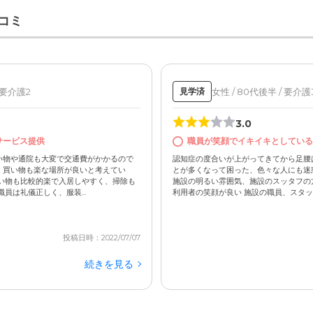
コミ
 要介護2
女性 / 80代後半 / 要介護
見学済
イサービス・訪問介護を併設した、住宅型有料老人ホームです。
に合わせて必要なサービスが受けられます。
3.0
サービス提供
職員が笑顔でイキイキとしている
い物や通院も大変で交通費がかかるので
認知症の度合いが上がってきてから足腰
、買い物も楽な場所が良いと考えてい
とが多くなって困った、色々な人にも迷
い物も比較的楽で入居しやすく、掃除も
施設の明るい雰囲気、施設のスッタフの
員は礼儀正しく、服装...
利用者の笑顔が良い 施設の職員、スタッフ
投稿日時：2022/07/07
続きを見る