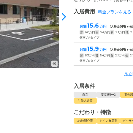
入居費用
料金プランを見る
15.6
月額
万円
(入居金
0
円) +
家
6.0
万円
管
5.4
万円
食
2.1
万円
他
2.
個室 / Aタイプ
15.9
月額
万円
(入居金
0
円) +
家
6.3
万円
管
5.4
万円
食
2.1
万円
他
2.
個室 / Bタイプ
足立
入居条件
自立
要支援1〜2
要介護
引受人必要
こだわり・特徴
24時間介護
トイレ有居室
デイサ