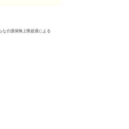
ちな介護保険上限超過による
。