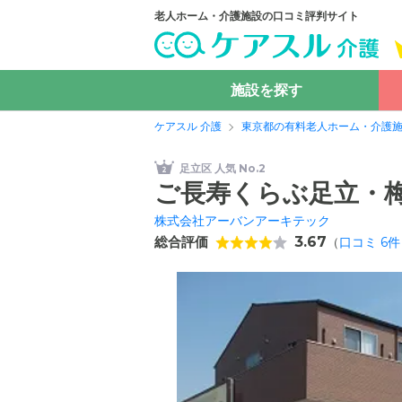
老人ホーム・介護施設の口コミ評判サイト
施設を探す
ケアスル 介護
東京都の有料老人ホーム・介護
足立区 人気 No.2
ご長寿くらぶ足立・
株式会社アーバンアーキテック
総合評価
3.67
（
口コミ
6
件