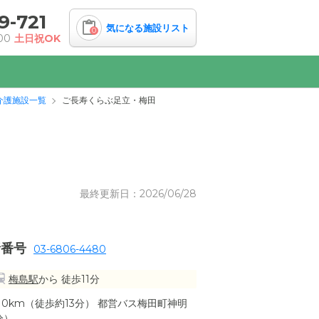
9-721
気になる施設リスト
0
00
土日祝OK
介護施設一覧
ご長寿くらぶ足立・梅田
最終更新日：2026/06/28
話番号
03-6806-4480
梅島駅
から 徒歩11分
0km（徒歩約13分） 都営バス梅田町神明
分）