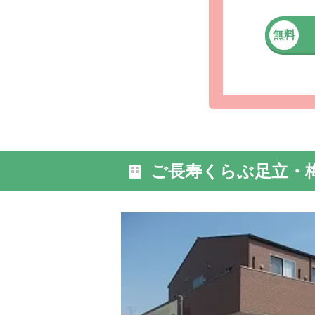
無料
ご長寿くらぶ足立・