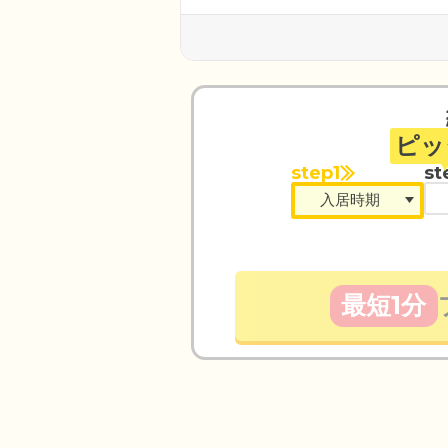
ピッ
step1
st
最短1分