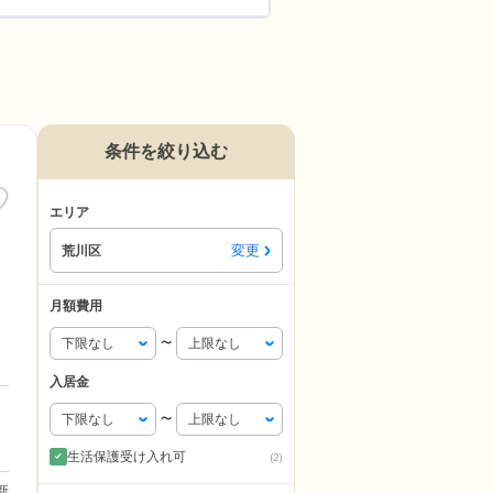
条件を絞り込む
エリア
変更
荒川区
月額費用
〜
入居金
〜
生活保護受け入れ可
(2)
更新