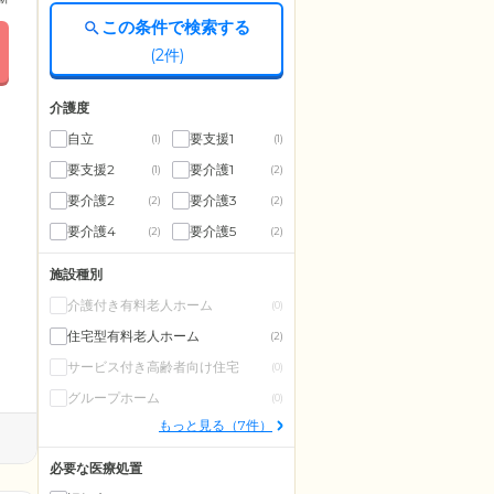
この条件で検索する
(
2
件)
介護度
自立
要支援1
(1)
(1)
要支援2
要介護1
(1)
(2)
要介護2
要介護3
(2)
(2)
要介護4
要介護5
(2)
(2)
施設種別
介護付き有料老人ホーム
(0)
住宅型有料老人ホーム
(2)
サービス付き高齢者向け住宅
(0)
グループホーム
(0)
もっと見る（7件）
必要な医療処置