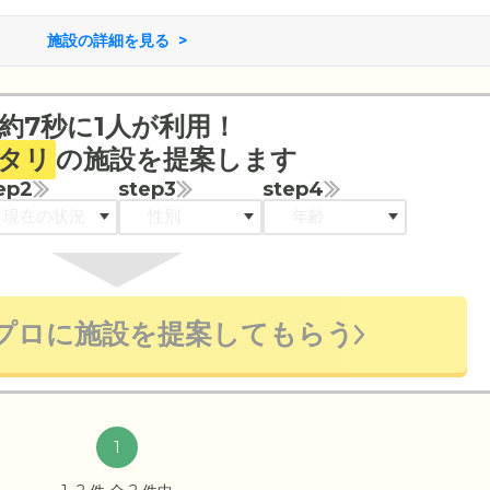
施設の詳細を見る
約7秒に1人が利用！
タリ
の施設を提案します
ep2
step3
step4
プロに施設を提案してもらう
1