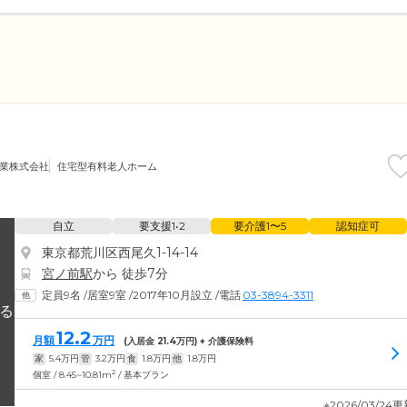
業株式会社
住宅型有料老人ホーム
自立
要支援1•2
要介護1〜5
認知症可
東京都荒川区西尾久1-14-14
宮ノ前駅
から 徒歩7分
定員9名
/
居室9室
/
2017年10月設立
/
電話
03-3894-3311
12.2
月額
万円
(入居金
21.4
万円) + 介護保険料
家
5.4
万円
管
3.2
万円
食
1.8
万円
他
1.8
万円
2
個室 / 8.45~10.81m
/ 基本プラン
※2026/03/24