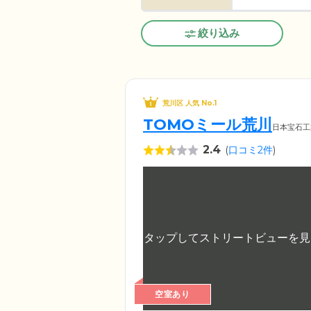
絞り込み
荒川区 人気 No.1
TOMOミール荒川
日本宝石工
2.4
(
口コミ2件
)
空室あり