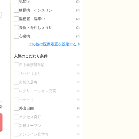
認知症
(2)
糖尿病・インスリン
(2)
脳梗塞・脳卒中
(2)
骨折・骨粗しょう症
(2)
心臓病
(2)
その他の医療処置を設定する
人気のこだわり条件
日中看護師常駐
(0)
リハビリあり
(0)
夫婦入居可
(0)
レクリエーション充実
(0)
ペット可
(0)
更新
外出自由
(1)
アクセス良好
(0)
新規オープン
(0)
オンライン見学可
(0)