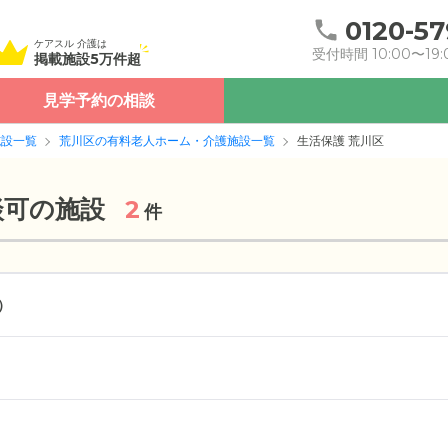
0120-57
ケアスル 介護は
受付時間 10:00〜19:
掲載施設5万件超
見学予約の相談
施設一覧
荒川区の有料老人ホーム・介護施設一覧
生活保護 荒川区
談可の施設
2
件
）