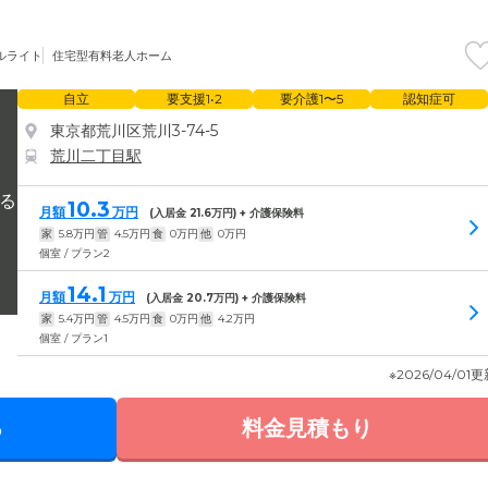
ルライト
住宅型有料老人ホーム
自立
要支援1•2
要介護1〜5
認知症可
東京都荒川区荒川3-74-5
荒川二丁目駅
10.3
月額
万円
(入居金
21.6
万円) + 介護保険料
家
5.8
万円
管
4.5
万円
食
0
万円
他
0
万円
個室 / プラン2
14.1
月額
万円
(入居金
20.7
万円) + 介護保険料
家
5.4
万円
管
4.5
万円
食
0
万円
他
4.2
万円
個室 / プラン1
※2026/04/01
る
料金見積もり