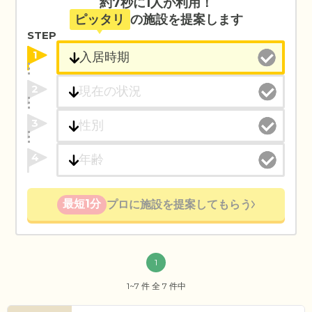
約7秒に1人が利用！
ピッタリ
の施設を提案します
STEP
1
2
3
4
最短1分
プロに施設を提案してもらう
1
1~7 件 全 7 件中