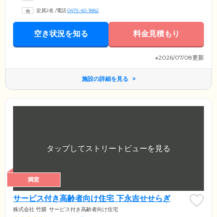
スタッフやほかのご入居者様とお顔を合わせる機会が多くなり、自然と
定員2名
/
電話
0475-40-1882
顔なじみの関係を築けます。知り合いがそばにいるという安心感は、お
ひとりでの暮らしという不安を和らげ、心穏やかに生活できます。
空き状況を知る
料金見積もり
※2026/07/08更新
施設の詳細を見る
満室
サービス付き高齢者向け住宅 下永吉せせらぎ
株式会社 竹膳
サービス付き高齢者向け住宅