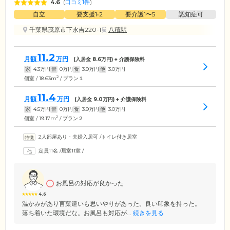
4.6
(
口コミ1件
)
自立
要支援1•2
要介護1〜5
認知症可
千葉県茂原市下永吉220-1
八積駅
11.2
月額
万円
(入居金
8.6
万円) + 介護保険料
家
4.3
万円
管
0
万円
食
3.9
万円
他
3.0
万円
2
個室 / 18.63m
/ プラン１
11.4
月額
万円
(入居金
9.0
万円) + 介護保険料
家
4.5
万円
管
0
万円
食
3.9
万円
他
3.0
万円
2
個室 / 19.17m
/ プラン２
2人部屋あり・夫婦入居可
/
トイレ付き居室
定員11名
/
居室11室
/
お風呂の対応が良かった
4.6
温かみがあり言葉遣いも思いやりがあった。良い印象を持った。
落ち着いた環境だな。お風呂も対応が...
続きを見る