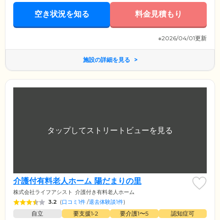
空き状況を知る
料金見積もり
※2026/04/01更新
施設の詳細を見る
介護付有料老人ホーム 陽だまりの里
株式会社ライフアシスト
介護付き有料老人ホーム
3.2
(
口コミ1件
/
退去体験談1件
)
自立
要支援1•2
要介護1〜5
認知症可