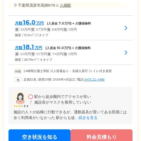
千葉県茂原市高師878
八積駅
16.0
月額
万円
(入居金
7.0
万円) + 介護保険料
家
3.5
万円
管
5.7
万円
食
6.8
万円
他
0
万円
2
個室 / 15.3m
/ Cタイプ
18.1
月額
万円
(入居金
10.0
万円) + 介護保険料
家
5.0
万円
管
5.7
万円
食
7.4
万円
他
0
万円
2
個室 / 28.78m
/ Ａタイプ
24時間介護士常駐
/
2人部屋あり・夫婦入居可
/
トイレ付き居室
定員32名
/
居室29室
/
2005年4月設立
/
電話
0475-22-4188
駅から徒歩圏内でアクセスが良い
施設長がマスクを着用していない
3.2
施設の人々が結構に行動できるが、運動器具が置いてある部屋には
全く利用者がいなかった 駅からも徒...
続きを見る
空き状況を知る
料金見積もり