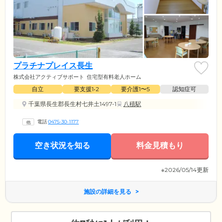
プラチナプレイス長生
株式会社アクティブサポート
住宅型有料老人ホーム
自立
要支援1•2
要介護1〜5
認知症可
千葉県長生郡長生村七井土1497-1
八積駅
電話
0475-30-1177
空き状況を知る
料金見積もり
※2026/05/14更新
施設の詳細を見る