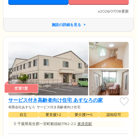
※2026/07/08更新
施設の詳細を見る
空室1室
サービス付き高齢者向け住宅 あすなろの家
有限会社あすなろ
サービス付き高齢者向け住宅
自立
要支援1•2
要介護1〜5
認知症可
千葉県長生郡一宮町船頭給1782-2
東浪見駅