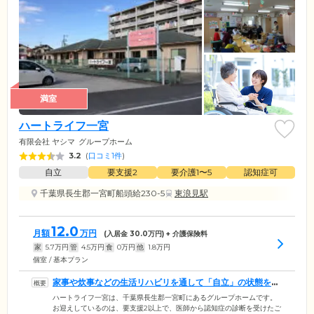
満室
ハートライフ一宮
有限会社 ヤシマ
グループホーム
3.2
(
口コミ1件
)
自立
要支援2
要介護1〜5
認知症可
千葉県長生郡一宮町船頭給230-5
東浪見駅
12.0
月額
万円
(入居金
30.0
万円) + 介護保険料
家
5.7
万円
管
4.5
万円
食
0
万円
他
1.8
万円
個室 / 基本プラン
家事や炊事などの生活リハビリを通して「自立」の状態を目
指します
ハートライフ一宮は、千葉県長生郡一宮町にあるグループホームです。
お迎えしているのは、要支援2以上で、医師から認知症の診断を受けたご