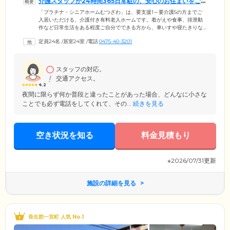
介護スタッフが24時間365日常駐の、安心のお住まいをご提
供しています
「プラチナ・シニアホームむつざわ」は、要支援1～要介護5の方までご
入居いただける、介護付き有料老人ホームです。着がえや食事、排泄動
作など日常生活をある程度ご自分でできる方から、車いすや寝たきりな
どで日常的に介護を必要とする方まで安心してお過ごしいただける居住
定員24名
/
居室24室
/
電話
0475-40-3201
環境を整備。介護スタッフが24時間365日常駐の、安心のお住まいをご提
供しています。ホームは千葉県の房総半島九十九里浜の近くの温暖で静
かな場所に位置。周辺には「一宮川」が流れ、自然豊かな景色とともに
四季の移ろいを感じながら暮らしていただける環境です。
スタッフの対応。
交通アクセス。
4.2
夜間に限らず何か普段と違ったことがあった場合、どんなに小さな
ことでも必ず電話をしてくれて、その...
続きを見る
空き状況を知る
料金見積もり
※2026/07/31更新
施設の詳細を見る
長生郡一宮町 人気 No.1