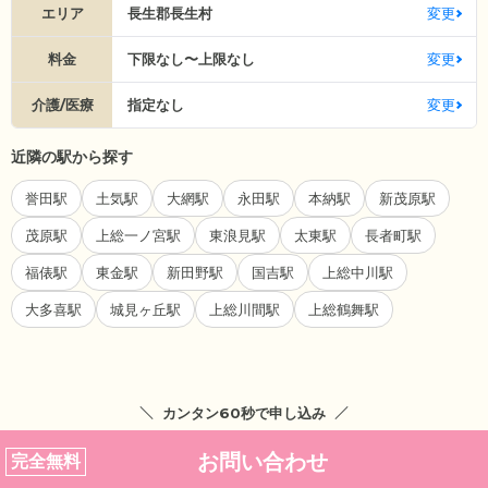
エリア
長生郡長生村
変更
料金
下限なし〜上限なし
変更
介護/医療
指定なし
変更
近隣の駅から探す
誉田駅
土気駅
大網駅
永田駅
本納駅
新茂原駅
茂原駅
上総一ノ宮駅
東浪見駅
太東駅
長者町駅
福俵駅
東金駅
新田野駅
国吉駅
上総中川駅
大多喜駅
城見ヶ丘駅
上総川間駅
上総鶴舞駅
カンタン60秒で申し込み
お問い合わせ
完全無料