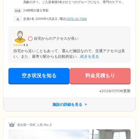
高齢の方々。ご入居者様9名がひとつのグループになり、専門のケアスタ
ッフとともに共同生活を送っています。家事や炊事などご入居者様お一
24時間介護士常駐
人おひとりができることを見つけて、お任せする生活リハビリを実施。
少人数の家庭的な環境のなかで、ご自身で身の回りのことができる「自
定員2名
/
2005年4月設立
/
電話
0475-42-7400
立」の状態を目指していきます。また、地域との交流を大事にしてい
て、地元の方々とコミュニケーションを取る機会を積極的に設けていま
す。
自宅からのアクセスが良い
3.2
自宅から近いこともあって、選んだ施設なので、交通アクセスは良
い。また、最寄り駅からも比較的近い...
続きを見る
空き状況を知る
料金見積もり
※2026/07/08更新
施設の詳細を見る
長生郡一宮町 人気 No.2