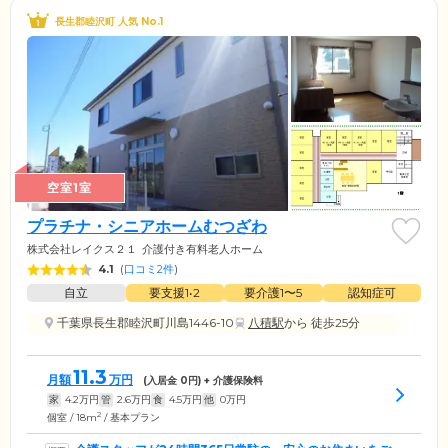
長生郡睦沢町 人気 No.1
空室1室
プラチナ・シニアホームむつざわ
株式会社レイクス２１
介護付き有料老人ホーム
4.1
(
口コミ2件
)
自立
要支援1•2
要介護1〜5
認知症可
千葉県長生郡睦沢町川島1446-10
八積駅
から 徒歩25分
11.3
月額
万円
(入居金
0
円) + 介護保険料
家
4.2
万円
管
2.6
万円
食
4.5
万円
他
0
万円
2
個室 / 18m
/ 基本プラン