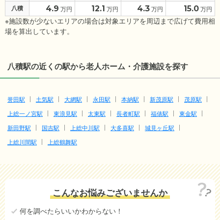
4.9
12.1
4.3
15.0
八積
万円
万円
万円
万円
※施設数が少ないエリアの場合は対象エリアを周辺まで広げて費用相
場を算出しています。
八積駅の近くの駅から老人ホーム・介護施設を探す
誉田駅
土気駅
大網駅
永田駅
本納駅
新茂原駅
茂原駅
上総一ノ宮駅
東浪見駅
太東駅
長者町駅
福俵駅
東金駅
新田野駅
国吉駅
上総中川駅
大多喜駅
城見ヶ丘駅
上総川間駅
上総鶴舞駅
こんなお悩みございませんか
何を調べたらいいかわからない！