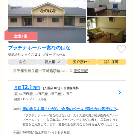
空室1室
プラチナホーム一宮なのはな
株式会社レイクス２１
グループホーム
自立
要支援1•2
要介護1〜5
認知症可
千葉県長生郡一宮町船頭給249-1
東浪見駅
12.1
月額
万円
(入居金
0
円) + 介護保険料
家
5.5
万円
管
4.5
万円
食
0
万円
他
2.1
万円
2
個室 / 15.3m
/ 一人部屋
潮の香りを感じながらご自身のペースで穏やかな気持ちで生
活できます
「プラチナホーム一宮なのはな」は、九十九里の海が徒歩圏内のグルー
プホームです。ご入居者様のプライバシーを大切に考え、居室はすべて
個室をご用意しています。愛着のある家具などを持ち込んでいただくこ
とも可能。心が和む空間でご自身のペースでお過ごしいただけます。ま
24時間介護士常駐
/
トイレ付き居室
た、居室は中庭と共用スペースを取り囲むように配置。お部屋を出ると