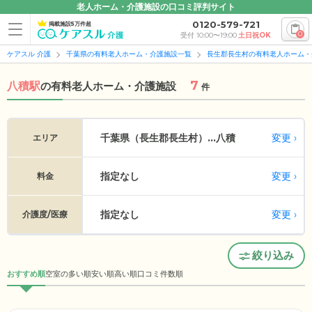
老人ホーム・介護施設の口コミ評判サイト
0120-579-721
掲載施設5万件超
0
受付 10:00〜19:00
土日祝OK
ケアスル 介護
千葉県の有料老人ホーム・介護施設一覧
長生郡長生村の有料老人ホーム・
7
八積駅
の
有料老人ホーム・介護施設
件
変更
千葉県（長生郡長生村）...
八積
エリア
指定なし
変更
料金
指定なし
変更
介護度/医療
絞り込み
おすすめ順
空室の多い順
安い順
高い順
口コミ件数順