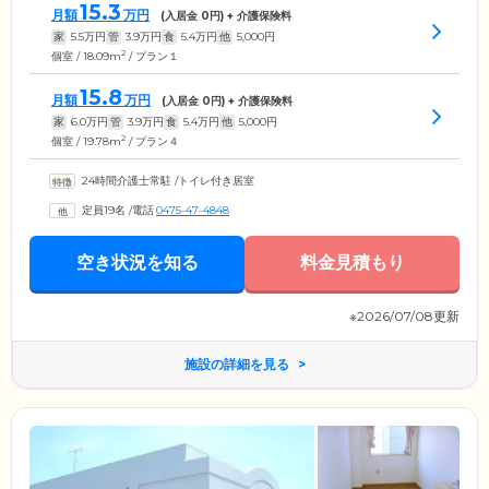
15.3
月額
万円
(入居金
0
円) + 介護保険料
家
5.5
万円
管
3.9
万円
食
5.4
万円
他
5,000
円
2
個室 / 18.09m
/ プラン１
15.8
月額
万円
(入居金
0
円) + 介護保険料
家
6.0
万円
管
3.9
万円
食
5.4
万円
他
5,000
円
2
個室 / 19.78m
/ プラン４
24時間介護士常駐
/
トイレ付き居室
定員19名
/
電話
0475-47-4848
空き状況を知る
料金見積もり
※2026/07/08更新
施設の詳細を見る