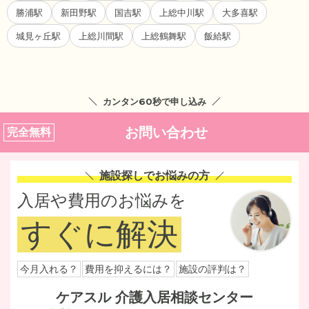
勝浦駅
新田野駅
国吉駅
上総中川駅
大多喜駅
城見ヶ丘駅
上総川間駅
上総鶴舞駅
飯給駅
カンタン60秒で申し込み
お問い合わせ
完全無料
施設探しでお悩みの方
入居や費用のお悩みを
すぐに解決
今月入れる？
費用を抑えるには？
施設の評判は？
ケアスル 介護入居相談センター