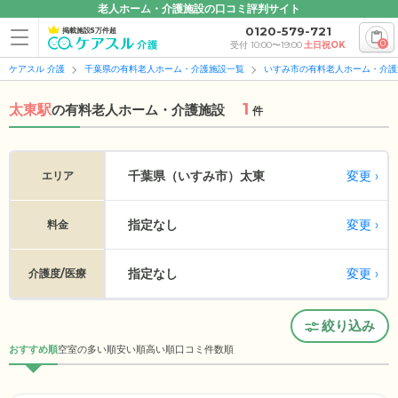
老人ホーム・介護施設の口コミ評判サイト
0120-579-721
掲載施設5万件超
0
受付 10:00〜19:00
土日祝OK
ケアスル 介護
千葉県の有料老人ホーム・介護施設一覧
いすみ市の有料老人ホーム・介護
1
太東駅
の
有料老人ホーム・介護施設
件
変更
千葉県（いすみ市）
太東
エリア
指定なし
変更
料金
指定なし
変更
介護度/医療
絞り込み
おすすめ順
空室の多い順
安い順
高い順
口コミ件数順