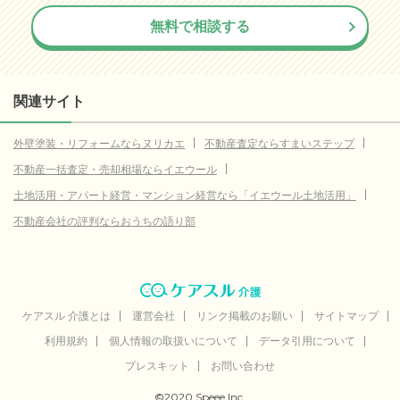
無料で相談する
関連サイト
外壁塗装・リフォームならヌリカエ
不動産査定ならすまいステップ
不動産一括査定・売却相場ならイエウール
土地活用・アパート経営・マンション経営なら「イエウール土地活用」
不動産会社の評判ならおうちの語り部
ケアスル 介護とは
運営会社
リンク掲載のお願い
サイトマップ
利用規約
個人情報の取扱いについて
データ引用について
プレスキット
お問い合わせ
©2020 Speee Inc.