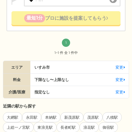
最短1分
プロに施設を提案してもらう
1
1~1 件 全 1 件中
エリア
いすみ市
変更
料金
下限なし〜上限なし
変更
介護/医療
指定なし
変更
近隣の駅から探す
大網駅
永田駅
本納駅
新茂原駅
茂原駅
八積駅
上総一ノ宮駅
東浪見駅
長者町駅
浪花駅
御宿駅