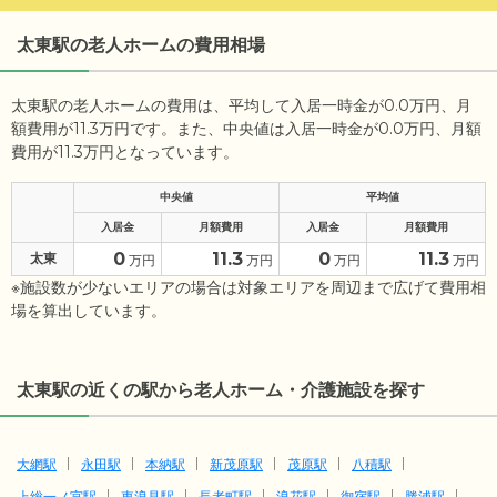
太東駅の老人ホームの費用相場
太東駅の老人ホームの費用は、平均して入居一時金が0.0万円、月
額費用が11.3万円です。また、中央値は入居一時金が0.0万円、月額
費用が11.3万円となっています。
中央値
平均値
入居金
月額費用
入居金
月額費用
0
11.3
0
11.3
太東
万円
万円
万円
万円
※施設数が少ないエリアの場合は対象エリアを周辺まで広げて費用相
場を算出しています。
太東駅の近くの駅から老人ホーム・介護施設を探す
大網駅
永田駅
本納駅
新茂原駅
茂原駅
八積駅
上総一ノ宮駅
東浪見駅
長者町駅
浪花駅
御宿駅
勝浦駅