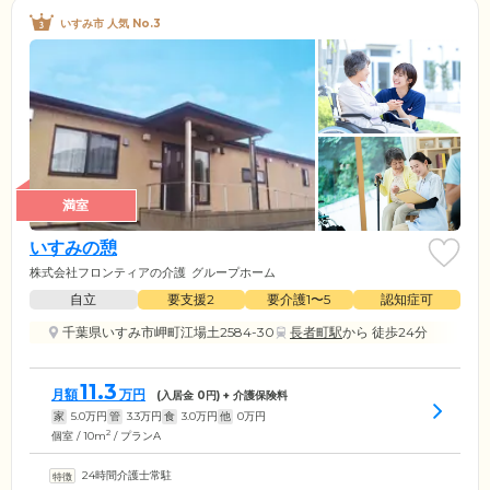
いすみ市 人気 No.3
満室
いすみの憩
株式会社フロンティアの介護
グループホーム
自立
要支援2
要介護1〜5
認知症可
千葉県いすみ市岬町江場土2584-30
長者町駅
から 徒歩24分
11.3
月額
万円
(入居金
0
円) + 介護保険料
家
5.0
万円
管
3.3
万円
食
3.0
万円
他
0
万円
2
個室 / 10m
/ プランA
24時間介護士常駐