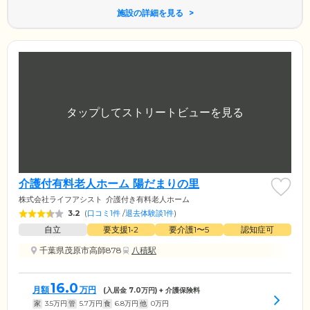
施設の詳細を見る
介護付有料老人ホーム 陽だまりの里
株式会社ライフアシスト
介護付き有料老人ホーム
3.2
(
口コミ1件
/
退去体験談1件
)
自立
要支援1•2
要介護1〜5
認知症可
千葉県茂原市高師878
八積駅
16.0
月額
万円
(入居金
7.0
万円) + 介護保険料
家
3.5
万円
管
5.7
万円
食
6.8
万円
他
0
万円