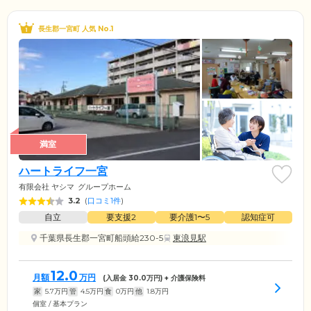
長生郡一宮町 人気 No.1
満室
ハートライフ一宮
有限会社 ヤシマ
グループホーム
3.2
(
口コミ1件
)
自立
要支援2
要介護1〜5
認知症可
千葉県長生郡一宮町船頭給230-5
東浪見駅
12.0
月額
万円
(入居金
30.0
万円) + 介護保険料
家
5.7
万円
管
4.5
万円
食
0
万円
他
1.8
万円
個室 / 基本プラン