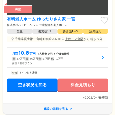
満室
有料老人ホーム ゆったりさん家 一宮
株式会社ハッピーヘルス
住宅型有料老人ホーム
自立
要支援1•2
要介護1〜5
認知症可
千葉県長生郡一宮町船頭給256-10
上総一ノ宮駅
から 徒歩17分
10.8
月額
万円
(入居金
0
円) + 介護保険料
家
3.7
万円
管
1.0
万円
食
5.1
万円
他
1.0
万円
個室 / 基本プラン
トイレ付き居室
空き状況を知る
料金見積もり
※2026/04/18更新
施設の詳細を見る