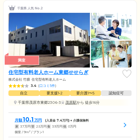
千葉県 人気 No.2
満室
住宅型有料老人ホーム東郷せせらぎ
株式会社 竹膳
住宅型有料老人ホーム
3.4
(
口コミ5件
)
自立
要支援1•2
要介護1〜5
認知症可
千葉県茂原市東郷2306-3
茂原駅
から 徒歩16分
10.1
月額
万円
(入居金
7.4
万円) + 介護保険料
家
3.7
万円
管
2.5
万円
食
3.9
万円
他
0
万円
2
個室 / 9m
/ プラン1