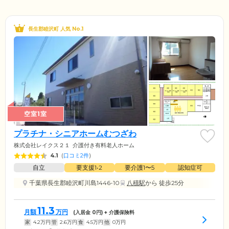
長生郡睦沢町 人気 No.1
空室1室
プラチナ・シニアホームむつざわ
株式会社レイクス２１
介護付き有料老人ホーム
4.1
(
口コミ2件
)
自立
要支援1•2
要介護1〜5
認知症可
千葉県長生郡睦沢町川島1446-10
八積駅
から 徒歩25分
11.3
月額
万円
(入居金
0
円) + 介護保険料
家
4.2
万円
管
2.6
万円
食
4.5
万円
他
0
万円