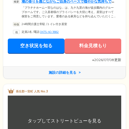
潮の香りを感じながらご自身のペースで穏やかな気持ちで生
活できます
「プラチナホーム一宮なのはな」は、九十九里の海が徒歩圏内のグルー
プホームです。ご入居者様のプライバシーを大切に考え、居室はすべて
個室をご用意しています。愛着のある家具などを持ち込んでいただくこ
とも可能。心が和む空間でご自身のペースでお過ごしいただけます。ま
24時間介護士常駐
/
トイレ付き居室
た、居室は中庭と共用スペースを取り囲むように配置。お部屋を出ると
スタッフやほかのご入居者様とお顔を合わせる機会が多くなり、自然と
定員2名
/
電話
0475-40-1882
顔なじみの関係を築けます。知り合いがそばにいるという安心感は、お
ひとりでの暮らしという不安を和らげ、心穏やかに生活できます。
空き状況を知る
料金見積もり
※2026/07/08更新
施設の詳細を見る
長生郡一宮町 人気 No.3