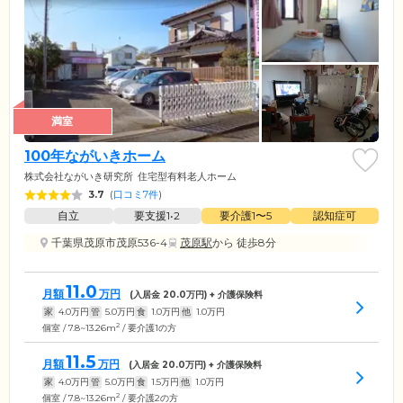
満室
100年ながいきホーム
株式会社ながいき研究所
住宅型有料老人ホーム
3.7
(
口コミ7件
)
自立
要支援1•2
要介護1〜5
認知症可
千葉県茂原市茂原536-4
茂原駅
から 徒歩8分
11.0
月額
万円
(入居金
20.0
万円) + 介護保険料
家
4.0
万円
管
5.0
万円
食
1.0
万円
他
1.0
万円
2
個室 / 7.8~13.26m
/ 要介護1の方
11.5
月額
万円
(入居金
20.0
万円) + 介護保険料
家
4.0
万円
管
5.0
万円
食
1.5
万円
他
1.0
万円
2
個室 / 7.8~13.26m
/ 要介護2の方