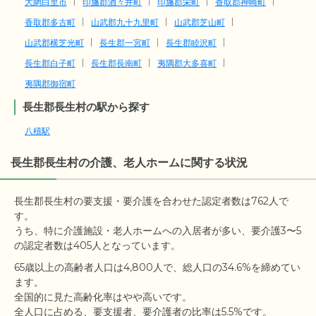
大網白里市
印旛郡酒々井町
印旛郡栄町
香取郡神崎町
香取郡多古町
山武郡九十九里町
山武郡芝山町
山武郡横芝光町
長生郡一宮町
長生郡睦沢町
長生郡白子町
長生郡長南町
夷隅郡大多喜町
夷隅郡御宿町
長生郡長生村の駅から探す
八積駅
長生郡長生村の介護、老人ホームに関する状況
長生郡長生村の要支援・要介護を合わせた認定者数は762人で
す。

うち、特に介護施設・老人ホームへの入居者が多い、要介護3〜5
65歳以上の高齢者人口は4,800人で、総人口の34.6%を締めてい
ます。

全国的に見た高齢化率はやや高いです。
