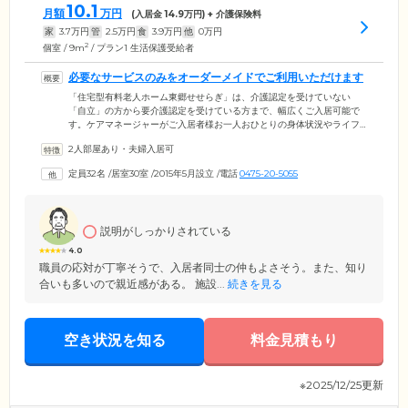
10.1
月額
万円
(入居金
14.9
万円) + 介護保険料
家
3.7
万円
管
2.5
万円
食
3.9
万円
他
0
万円
2
個室 / 9m
/ プラン1 生活保護受給者
必要なサービスのみをオーダーメイドでご利用いただけます
「住宅型有料老人ホーム東郷せせらぎ」は、介護認定を受けていない
「自立」の方から要介護認定を受けている方まで、幅広くご入居可能で
す。ケアマネージャーがご入居者様お一人おひとりの身体状況やライフ
スタイルをもとに作成したケアプランに合わせて、さまざまな介護サー
2人部屋あり・夫婦入居可
ビスを受けることが可能。訪問看護サービスや訪問ヘルパーサービス、
訪問リハビリテーションをオーダーメイドでご利用いただけます。ケア
定員32名
/
居室30室
/
2015年5月設立
/
電話
0475-20-5055
マネージャーと各サービス提供者が連携し、ご入居者様・ご家族様のご
要望に寄り添ったきめ細やかなサービスをご提供していますので、ご自
宅と同じようにそれぞれのペースでお過ごしいただけます。
説明がしっかりされている
4.0
職員の応対が丁寧そうで、入居者同士の仲もよさそう。また、知り
合いも多いので親近感がある。 施設...
続きを見る
空き状況を知る
料金見積もり
※2025/12/25更新