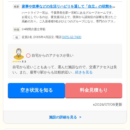
家事や炊事などの生活リハビリを通して「自立」の状態を目
指します
ハートライフ一宮は、千葉県長生郡一宮町にあるグループホームです。
お迎えしているのは、要支援2以上で、医師から認知症の診断を受けたご
高齢の方々。ご入居者様9名がひとつのグループになり、専門のケアスタ
ッフとともに共同生活を送っています。家事や炊事などご入居者様お一
24時間介護士常駐
人おひとりができることを見つけて、お任せする生活リハビリを実施。
少人数の家庭的な環境のなかで、ご自身で身の回りのことができる「自
定員2名
/
2005年4月設立
/
電話
0475-42-7400
立」の状態を目指していきます。また、地域との交流を大事にしてい
て、地元の方々とコミュニケーションを取る機会を積極的に設けていま
す。
自宅からのアクセスが良い
3.2
自宅から近いこともあって、選んだ施設なので、交通アクセスは良
い。また、最寄り駅からも比較的近い...
続きを見る
空き状況を知る
料金見積もり
※2026/07/08更新
施設の詳細を見る