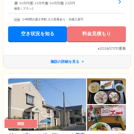
家
5.0
万円
管
2.5
万円
食
5.0
万円
他
2.5
万円
個室 / プラン2
24時間介護士常駐
/
2人部屋あり・夫婦入居可
空き状況を知る
料金見積もり
※2026/07/31更新
施設の詳細を見る
満室