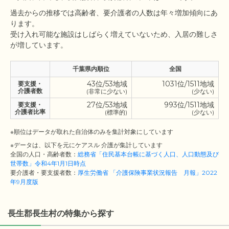
過去からの推移では高齢者、要介護者の人数は年々増加傾向にあ
ります。

受け入れ可能な施設はしばらく増えていないため、入居の難しさ
千葉県内順位
全国
43位/53地域
1031位/1511地域
要支援・
介護者数
(非常に少ない)
(少ない)
27位/53地域
993位/1511地域
要支援・
介護者比率
(標準的)
(少ない)
※順位はデータが取れた自治体のみを集計対象にしています
※データは、以下を元にケアスル 介護が集計しています
全国の人口・高齢者数：
総務省「住民基本台帳に基づく人口、人口動態及び
世帯数」令和4年1月1日時点
要介護者・要支援者数：
厚生労働省 「介護保険事業状況報告 月報」2022
年9月度版
長生郡長生村の特集から探す