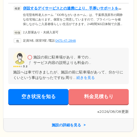
併設するデイサービスとの連携により、手厚いサポートを実
現しています
住宅型有料老人ホーム「100年ながいきホーム」は、千葉県茂原市の閑静
な住宅地にあります。個室をご用意していますので、プライバシーを確
保しながらご入居者様らしい生活ができます。24時間365日体制で介護ス
タッフが常駐。併設するデイサービスには、看護師、機能訓練指導員も
2人部屋あり・夫婦入居可
おり、毎日のバイタルチェックやリハビリなどの充実したサポートを受
けられます。また、近隣の医療機関との連携により、昼夜を問わず、医
定員9名
/
居室9室
/
電話
0475-47-2848
師による往診ができる体制を整えています。急な体調不良やお怪我をさ
れたときも、迅速かつ的確に対処。安心してお過ごしいただけます。
施設の前に駐車場があり、車での...
サービス内容の説明よりも料金の...
3.2
施設へは車で行きましたが、施設の前に駐車場があって、分かりに
くいという事はなかったですね 周り...
続きを見る
空き状況を知る
料金見積もり
※2026/08/08更新
施設の詳細を見る