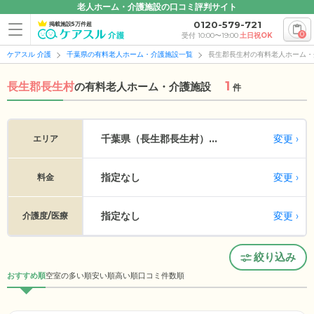
老人ホーム・介護施設の口コミ評判サイト
0120-579-721
掲載施設5万件超
0
受付 10:00〜19:00
土日祝OK
ケアスル 介護
千葉県の有料老人ホーム・介護施設一覧
長生郡長生村の有料老人ホーム・
1
長生郡長生村
の
有料老人ホーム・介護施設
件
変更
千葉県（長生郡長生村）...
エリア
指定なし
変更
料金
指定なし
変更
介護度/医療
絞り込み
おすすめ順
空室の多い順
安い順
高い順
口コミ件数順