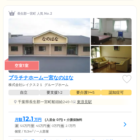
長生郡一宮町 人気 No.2
空室1室
プラチナホーム一宮なのはな
株式会社レイクス２１
グループホーム
自立
要支援1•2
要介護1〜5
認知症可
千葉県長生郡一宮町船頭給249-1
東浪見駅
12.1
月額
万円
(入居金
0
円) + 介護保険料
家
5.5
万円
管
4.5
万円
食
0
万円
他
2.1
万円
2
個室 / 15.3m
/ 一人部屋