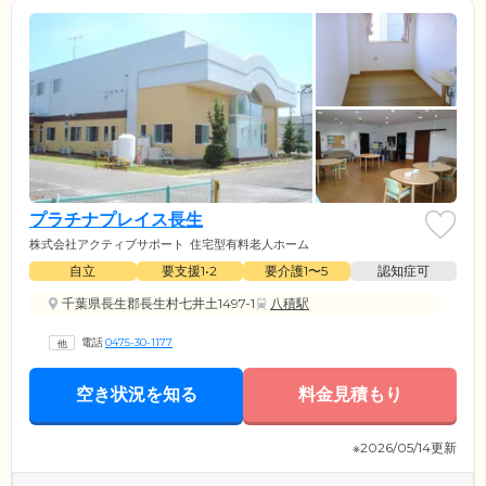
プラチナプレイス長生
株式会社アクティブサポート
住宅型有料老人ホーム
自立
要支援1•2
要介護1〜5
認知症可
千葉県長生郡長生村七井土1497-1
八積駅
電話
0475-30-1177
空き状況を知る
料金見積もり
※2026/05/14更新