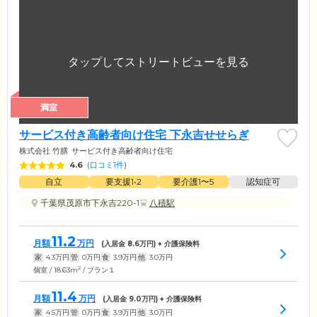
満室
サービス付き高齢者向け住宅 下永吉せせらぎ
株式会社 竹膳
サービス付き高齢者向け住宅
4.6
(
口コミ1件
)
自立
要支援1•2
要介護1〜5
認知症可
千葉県茂原市下永吉220-1
八積駅
11.2
月額
万円
(入居金
8.6
万円) + 介護保険料
家
4.3
万円
管
0
万円
食
3.9
万円
他
3.0
万円
2
個室 / 18.63m
/ プラン１
11.4
月額
万円
(入居金
9.0
万円) + 介護保険料
家
4.5
万円
管
0
万円
食
3.9
万円
他
3.0
万円