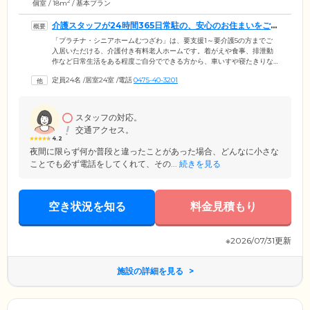
2
個室 / 18m
/ 基本プラン
介護スタッフが24時間365日常駐の、安心のお住まいをご提
供しています
「プラチナ・シニアホームむつざわ」は、要支援1～要介護5の方までご
入居いただける、介護付き有料老人ホームです。着がえや食事、排泄動
作など日常生活をある程度ご自分でできる方から、車いすや寝たきりな
どで日常的に介護を必要とする方まで安心してお過ごしいただける居住
定員24名
/
居室24室
/
電話
0475-40-3201
環境を整備。介護スタッフが24時間365日常駐の、安心のお住まいをご提
供しています。ホームは千葉県の房総半島九十九里浜の近くの温暖で静
かな場所に位置。周辺には「一宮川」が流れ、自然豊かな景色とともに
四季の移ろいを感じながら暮らしていただける環境です。
スタッフの対応。
交通アクセス。
4.2
夜間に限らず何か普段と違ったことがあった場合、どんなに小さな
ことでも必ず電話をしてくれて、その...
続きを見る
空き状況を知る
料金見積もり
※2026/07/31更新
施設の詳細を見る