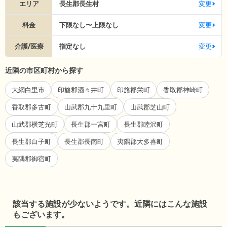
エリア
長生郡長生村
変更
料金
下限なし〜上限なし
変更
介護/医療
指定なし
変更
近隣の市区町村から探す
大網白里市
印旛郡酒々井町
印旛郡栄町
香取郡神崎町
香取郡多古町
山武郡九十九里町
山武郡芝山町
山武郡横芝光町
長生郡一宮町
長生郡睦沢町
長生郡白子町
長生郡長南町
夷隅郡大多喜町
夷隅郡御宿町
該当する施設が少ないようです。近隣にはこんな施設
もございます。