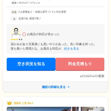
2
個室 / 19.17m
/ プラン２
2人部屋あり・夫婦入居可
/
トイレ付き居室
定員11名
/
居室11室
/
お風呂の対応が良かった
4.6
温かみがあり言葉遣いも思いやりがあった。良い印象を持った。
落ち着いた環境だな。お風呂も対応が...
続きを見る
空き状況を知る
料金見積もり
※2026/04/01更新
施設の詳細を見る
茂原市 人気 No.1