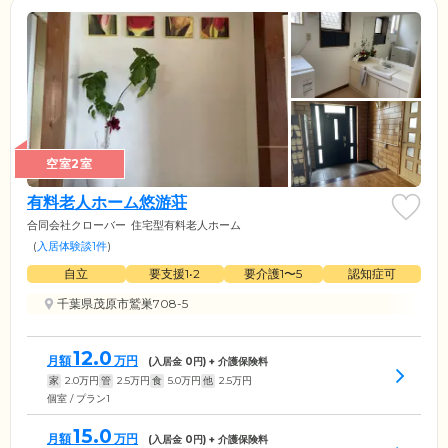
空室2室
有料老人ホーム悠游荘
合同会社クローバー
住宅型有料老人ホーム
(
入居体験談1件
)
自立
要支援1•2
要介護1〜5
認知症可
千葉県茂原市鷲巣708-5
12.0
月額
万円
(入居金
0
円) + 介護保険料
家
2.0
万円
管
2.5
万円
食
5.0
万円
他
2.5
万円
個室 / プラン1
15.0
月額
万円
(入居金
0
円) + 介護保険料