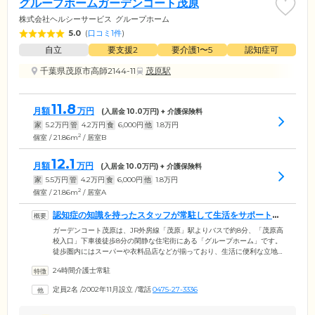
グループホームガーデンコート茂原
株式会社ヘルシーサービス
グループホーム
5.0
(
口コミ1件
)
自立
要支援2
要介護1〜5
認知症可
千葉県茂原市高師2144-11
茂原駅
11.8
月額
万円
(入居金
10.0
万円) + 介護保険料
家
5.2
万円
管
4.2
万円
食
6,000
円
他
1.8
万円
2
個室 / 21.86m
/ 居室B
12.1
月額
万円
(入居金
10.0
万円) + 介護保険料
家
5.5
万円
管
4.2
万円
食
6,000
円
他
1.8
万円
2
個室 / 21.86m
/ 居室A
認知症の知識を持ったスタッフが常駐して生活をサポートい
たします
ガーデンコート茂原は、JR外房線「茂原」駅よりバスで約8分、「茂原高
校入口」下車後徒歩8分の閑静な住宅街にある「グループホーム」です。
徒歩圏内にはスーパーや衣料品店などが揃っており、生活に便利な立地
です。ご入居の対象は、茂原市にお住まいで、認知症をお持ちの65歳以
24時間介護士常駐
上の方。居室は個室をご用意していますので、ご入居前と同じご自身の
生活リズムのまま暮らしていただけます。365日24時間体制で、認知症の
定員2名
/
2002年11月設立
/
電話
0475-27-3336
専門知識を持ったスタッフが常駐し、ご入居者様の生活を支援いたしま
す。また、提携の医療機関による往診サービスもありますのでご安心く
ださい。