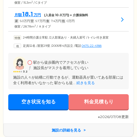
2
個室 / 15.3m
/ Cタイプ
18.1
月額
万円
(入居金
10.0
万円) + 介護保険料
家
5.0
万円
管
5.7
万円
食
7.4
万円
他
0
万円
2
個室 / 28.78m
/ Ａタイプ
24時間介護士常駐
/
2人部屋あり・夫婦入居可
/
トイレ付き居室
定員32名
/
居室29室
/
2005年4月設立
/
電話
0475-22-4188
駅から徒歩圏内でアクセスが良い
施設長がマスクを着用していない
3.2
施設の人々が結構に行動できるが、運動器具が置いてある部屋には
全く利用者がいなかった 駅からも徒...
続きを見る
空き状況を知る
料金見積もり
※2026/07/08更新
施設の詳細を見る