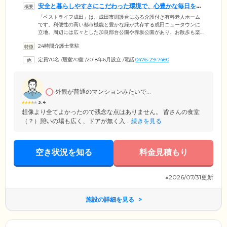
安全と暮らしやすさにこだわった環境で、心豊かな毎日をお
楽しみください
「ベストライフ成田」は、成田市囲護台にある介護付き有料老人ホーム
です。利便性の高い都市機能と豊かな緑が共存する成田ニュータウンに
立地。周辺には広々とした加良部台公園や赤坂公園があり、お散歩も楽
しい環境です。館内は主要な扉を引き戸で統一し、随所に手すりを設け
24時間介護士常駐
たバリアフリー設計を採用。開放的なダイニングやエントランス、自分
らしいおしゃれを楽しめる理美容室、たくさんの人でにぎわう地域交流
定員70名
/
居室70室
/
2018年6月設立
/
電話
0476-29-7460
スペースなど、共用設備も充実しています。気の赴くままお好きな場所
で、心豊かな毎日をお過ごしください。そのほか入居一時金は0円でご入
居いただけるため、初期費用を抑えてお引越ししたい方にも最適です。
外観が普通のマンションみたいで...
3.4
想像より全てよかったので残念な点はありません。 皆さんの食堂
（？）憩いの場も広く、ドアが無く入...
続きを見る
空き状況を知る
料金見積もり
※2026/07/31更新
施設の詳細を見る