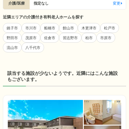
介護/医療
指定なし
変更
近隣エリアの介護付き有料老人ホームを探す
銚子市
市川市
船橋市
館山市
木更津市
松戸市
野田市
茂原市
佐倉市
習志野市
柏市
市原市
流山市
八千代市
該当する施設が少ないようです。近隣にはこんな施設
もございます。