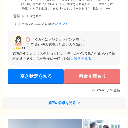
援・要介護の方に入居いただける介護付き有料老人ホーム。居室ごとに
専任スタッフを配置し、きめ細やかにサポートを行う「担当ヘルパー
制」を導入しています。介護保険基準よりも手厚いスタッフを配置する
トイレ付き居室
ことで、画一的ではない、お一人おひとりに適した介護を提供していま
す。さらにニチイケアセンター成田では、リハビリにも注力。常駐の機
定員67名
/
居室67室
/
電話
0476-20-0151
能訓練指導員によるリハビリで、ご入居者様のQOL(生活の質)の向上を目
指します。無理なく効率よく鍛えられるプラン提案を心がけていますの
で、健康づくりの一環としてぜひご利用ください。
すぐ近くに大型ショッピングモー...
料金が他の施設より高いのが気に...
3.8
施設のすぐ近くに大型ショッピングモールや飲食店が沢山あって便
利が良さそう。気分転換に一緒に外出...
続きを見る
空き状況を知る
料金見積もり
※2026/07/08更新
施設の詳細を見る