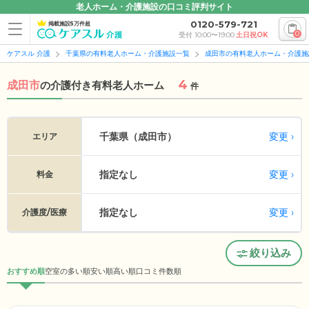
老人ホーム・介護施設の口コミ評判サイト
0120-579-721
掲載施設5万件超
0
受付 10:00〜19:00
土日祝OK
ケアスル 介護
千葉県の有料老人ホーム・介護施設一覧
成田市の有料老人ホーム・介護施
4
成田市
の
介護付き有料老人ホーム
件
変更
千葉県（成田市）
エリア
指定なし
変更
料金
指定なし
変更
介護度/医療
絞り込み
おすすめ順
空室の多い順
安い順
高い順
口コミ件数順