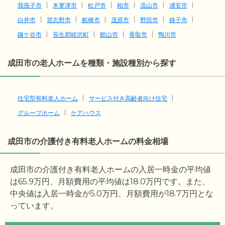
我孫子市
木更津市
松戸市
柏市
流山市
浦安市
白井市
習志野市
船橋市
茂原市
野田市
銚子市
鎌ケ谷市
長生郡睦沢町
館山市
香取市
鴨川市
成田市の老人ホームを種類・施設種別から探す
住宅型有料老人ホーム
サービス付き高齢者向け住宅
グループホーム
ケアハウス
成田市の介護付き有料老人ホームの料金相場
成田市の介護付き有料老人ホームの入居一時金の平均値
は
65.9
万円、月額費用の平均値は
18.0
万円です。また、
中央値は入居一時金が
5.0
万円、月額費用が
18.7
万円とな
っています。