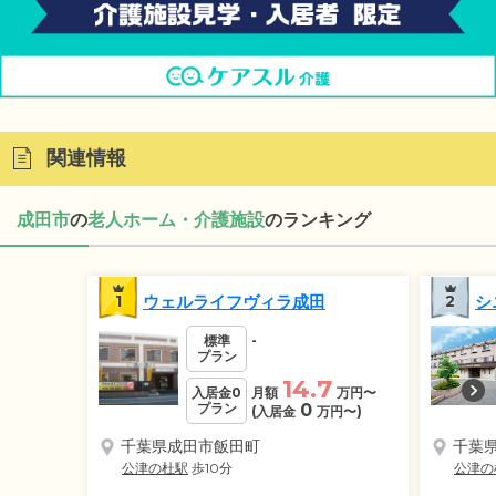
関連情報
成田市
の
老人ホーム・介護施設
のランキング
1
ウェルライフヴィラ成田
2
シ
標準
-
プラン
14.7
入居金0
月額
万円
〜
プラン
0
(入居金
万円
〜)
千葉県成田市飯田町
千葉
公津の杜駅
歩10分
公津の