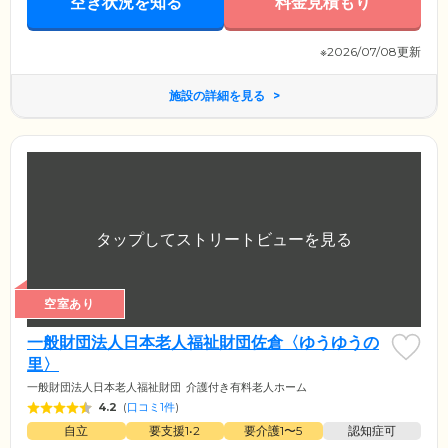
空き状況を知る
料金見積もり
※2026/07/08更新
施設の詳細を見る
空室あり
一般財団法人日本老人福祉財団佐倉〈ゆうゆうの
里〉
一般財団法人日本老人福祉財団
介護付き有料老人ホーム
4.2
(
口コミ1件
)
自立
要支援1•2
要介護1〜5
認知症可