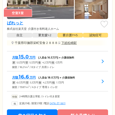
空室3室
ぱれっと
株式会社楽天堂
介護付き有料老人ホーム
自立
要支援1•2
要介護1〜5
認知症可
千葉県印旛郡栄町安食２８８８
下総松崎駅
15.0
月額
万円
(入居金
16.5
万円) + 介護保険料
家
5.5
万円
管
5.3
万円
食
4.2
万円
他
0
万円
2
個室 / 18.21m
/ Bタイプ 共用トイレ
16.6
月額
万円
(入居金
18.0
万円) + 介護保険料
家
6.0
万円
管
5.3
万円
食
4.2
万円
他
1.1
万円
2
個室 / 19.87m
/ Aタイプ 専用トイレ付
24時間介護士常駐
/
トイレ付き居室
定員29名
/
居室29室
/
電話
0476-37-5611