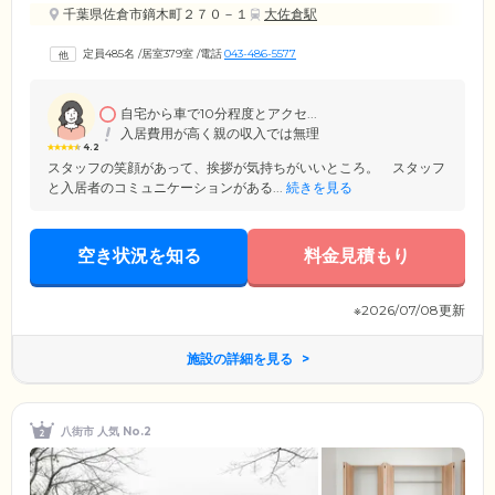
千葉県佐倉市鏑木町２７０－１
大佐倉駅
定員485名
/
居室379室
/
電話
043-486-5577
自宅から車で10分程度とアクセ...
入居費用が高く親の収入では無理
4.2
スタッフの笑顔があって、挨拶が気持ちがいいところ。 スタッフ
と入居者のコミュニケーションがある...
続きを見る
空き状況を知る
料金見積もり
※2026/07/08更新
施設の詳細を見る
八街市 人気 No.2