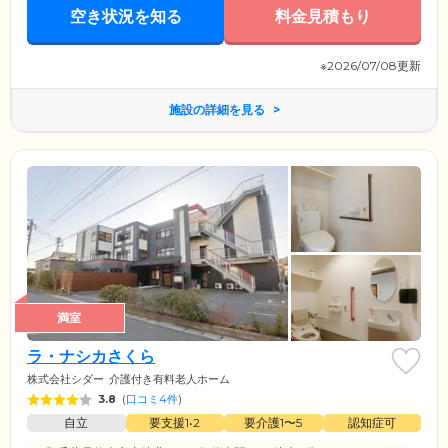
空き状況を知る
料金見積もり
※2026/07/08更新
施設の詳細を見る
満室
ラ・ナシカさくら
株式会社シダー
介護付き有料老人ホーム
3.8
(
口コミ4件
)
自立
要支援1•2
要介護1〜5
認知症可