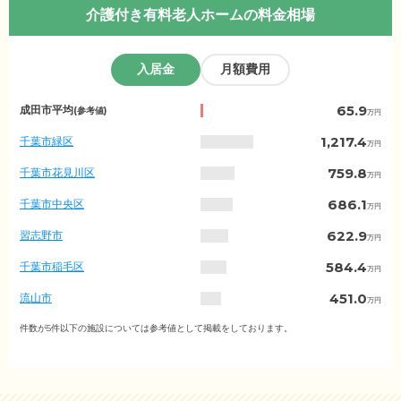
介護付き有料老人ホームの料金相場
入居金
月額費用
千
65.9
成田市平均
(参考値)
万円
葉
県
1,217.4
千葉市緑区
万円
の
入
759.8
千葉市花見川区
万円
居
金
686.1
千葉市中央区
万円
相
場
622.9
習志野市
万円
（市
区
584.4
千葉市稲毛区
万円
町
村
451.0
流山市
万円
別）
266.4
柏市
件数が5件以下の施設については参考値として掲載をしております。
万円
221.9
松戸市
万円
187.5
佐倉市
万円