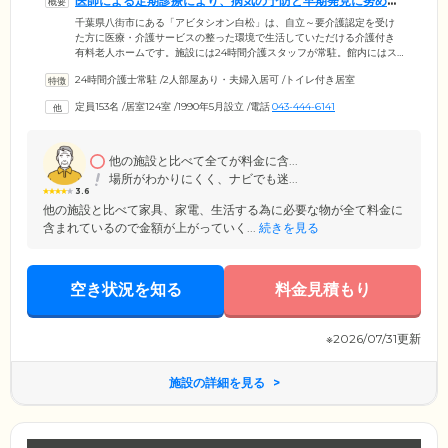
医師による定期診療により、病気の予防と早期発見に努めて
います
千葉県八街市にある「アビタシオン白松」は、自立～要介護認定を受け
た方に医療・介護サービスの整った環境で生活していただける介護付き
有料老人ホームです。施設には24時間介護スタッフが常駐。館内にはス
ロープの設置や機械浴槽のご用意もあり、車いすの方も快適にお過ごし
24時間介護士常駐
/
2人部屋あり・夫婦入居可
/
トイレ付き居室
いただけるバリアフリー設計です。「八街総合病院」と提携しており、
緊急時には日中・夜間問わずただちに連携して診療を受けることが可能
定員153名
/
居室124室
/
1990年5月設立
/
電話
043-444-6141
です。また、館内の医務室ではホームドクターが週に1度、定期診療を実
施。歯科医師による定期的な訪問診療も行っており、ご入居者様の健康
状態を日頃から把握し、病気の予防と早期発見に努めています。
他の施設と比べて全てが料金に含...
場所がわかりにくく、ナビでも迷...
3.6
他の施設と比べて家具、家電、生活する為に必要な物が全て料金に
含まれているので金額が上がっていく...
続きを見る
空き状況を知る
料金見積もり
※2026/07/31更新
施設の詳細を見る