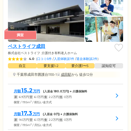
満室
ベストライフ成田
株式会社ベストライフ
介護付き有料老人ホーム
4.0
(
口コミ6件
/
入居体験談1件
/
退去体験談2件
)
自立
要支援1•2
要介護1〜5
認知症可
千葉県成田市囲護台1155-1
成田駅
から 徒歩12分
15.2
月額
万円
(入居金
180.0
万円) + 介護保険料
家
6.9
万円
管
6.1
万円
食
2.2
万円
他
0
万円
2
個室 / 19.5m
/ 前払い金方式
17.3
月額
万円
(入居金
0
円) + 介護保険料
家
9.0
万円
管
6.1
万円
食
2.2
万円
他
0
万円
2
個室 / 19.5m
/ 月払い金方式