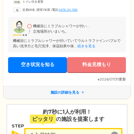
トイレ付き居室
これまで愛用してきた家具をお持ち込みいただき、ご自分らしい空間に
してお過ごしください。共用スペースにある開放的な雰囲気の食堂で
定員68名
/
居室136室
/
電話
0476-20-1165
は、お食事やご入居者様同士の団らんをお楽しみいただけます。そのほ
か、テレビ・映画鑑賞に最適なラウンジや、日光浴をして過ごせるウッ
ドテラスを設置しています。
機械浴にミラブルシャワーが付い...
立地場所がいまいち。
4.0
機械浴にミラブルシャワーが付いていてウルトラファインバブルで
高い洗浄力と毛穴洗浄、保温効果や保...
続きを見る
空き状況を知る
料金見積もり
※2026/07/31更新
施設の詳細を見る
約7秒に1人が利用！
ピッタリ
の施設を提案します
STEP