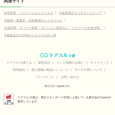
関連サイト
269.4
鎌ケ谷市
(参考値)
万円
外壁塗装・リフォームならヌリカエ
不動産査定ならすまいステップ
2,770.0
君津市
(参考値)
万円
不動産一括査定・売却相場ならイエウール
2,007.4
浦安市
(参考値)
万円
土地活用・アパート経営・マンション経営なら「イエウール土地活用」
180.0
四街道市
不動産会社の評判ならおうちの語り部
(参考値)
万円
691.9
八街市
(参考値)
万円
292.3
印西市
(参考値)
万円
358.4
白井市
ケアスル 介護とは
(参考値)
運営会社
リンク掲載のお願い
サイトマップ
万円
利用規約
個人情報の取扱いについて
データ引用について
324.0
山武市
(参考値)
万円
プレスキット
お問い合わせ
17.3
印旛郡栄町
(参考値)
万円
©2020 Speee Inc.
東金市
データなし
ケアスル 介護は、東証スタンダード市場に上場している株式会社Speeeが
旭市
データなし
運営しています。
勝浦市
データなし