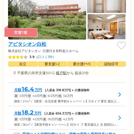
空室1室
アビタシオン白松
株式会社アビタシオン
介護付き有料老人ホーム
3.9
(
口コミ3件
)
自立
要支援1•2
要介護1〜5
認知症可
千葉県八街市文違301
榎戸駅
から 徒歩21分
16.4
月額
万円
(入居金
318.8
万円) + 介護保険料
家
0
万円
管
4.5
万円
食
8.3
万円
他
3.6
万円
2
個室 / 21m
/ 【家賃・生活支援 費半額キャンペー ン】Dタイプ 要支 援以上 全額前払 いプラン
18.2
月額
万円
(入居金
656.3
万円) + 介護保険料
家
0
万円
管
4.5
万円
食
9.5
万円
他
4.2
万円
2
個室 / 36m
/ 【家賃半額キャン ペーン】B3タイ プ 要支援以上 全 額前払いプラン