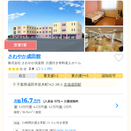
空室1室
さわやか成田館
株式会社 さわやか倶楽部
介護付き有料老人ホーム
2.8
(
口コミ1件
)
自立
要支援1•2
要介護1〜5
認知症可
千葉県成田市並木町142-28
京成成田駅
16.7
月額
万円
(入居金
0
円) + 介護保険料
家
5.3
万円
管
6.2
万円
食
5.2
万円
他
0
万円
2
個室 / 18.15m
/ 個室
24時間介護士常駐
/
トイレ付き居室
定員70名
/
居室70室
/
電話
0476-20-0025