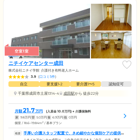
空室1室
ニチイケアセンター成田
株式会社ニチイ学館
介護付き有料老人ホーム
3.9
(
口コミ5件
)
自立
要支援1•2
要介護1〜5
認知症可
千葉県成田市土屋1314-4
成田駅
から 徒歩22分
21.7
月額
万円
(入居金
10.0
万円) + 介護保険料
家
9.8
万円
管
5.0
万円
食
6.9
万円
他
0
万円
2
個室 / 18.6~19.84m
/ 基本プラン
手厚い介護スタッフ配置で、きめ細やかな個別ケアの提供に
努めています
ニチイケアセンター成田は、ご自身で生活できる「自立」の方・要支