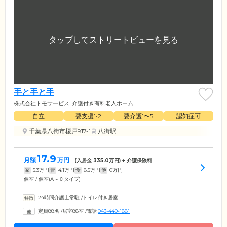
手と手と手
株式会社トモサービス
介護付き有料老人ホーム
自立
要支援1•2
要介護1〜5
認知症可
千葉県八街市榎戸917-1
八街駅
17.9
月額
万円
(入居金
335.0
万円) + 介護保険料
家
5.3
万円
管
4.1
万円
食
8.5
万円
他
0
万円
個室 / 個室(A～Ｃタイプ)
24時間介護士常駐
/
トイレ付き居室
定員88名
/
居室88室
/
電話
043-440-1881