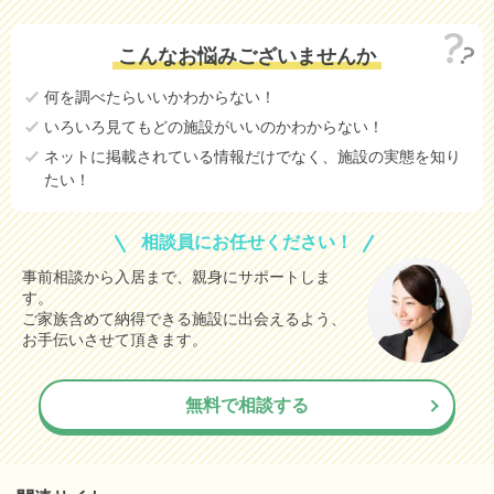
171.2
市川市
万円
こんなお悩みございませんか
134.7
船橋市
万円
何を調べたらいいかわからない！
330.0
千葉市若葉区
(参考値)
万円
いろいろ見てもどの施設がいいのかわからない！
3.9
千葉市美浜区
(参考値)
万円
ネットに掲載されている情報だけでなく、施設の実態を知り
たい！
31.5
銚子市
(参考値)
万円
9.9
館山市
(参考値)
万円
相談員にお任せください！
422.5
木更津市
(参考値)
万円
事前相談から入居まで、親身にサポートしま
す。
256.9
野田市
(参考値)
万円
ご家族含めて納得できる施設に出会えるよう、
9.0
茂原市
お手伝いさせて頂きます。
(参考値)
万円
18.2
市原市
(参考値)
万円
無料で相談する
906.2
八千代市
(参考値)
万円
492.0
我孫子市
(参考値)
万円
1,812.9
鴨川市
(参考値)
万円