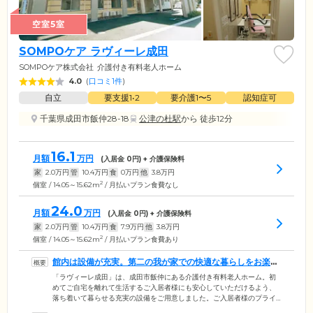
空室5室
SOMPOケア ラヴィーレ成田
SOMPOケア株式会社
介護付き有料老人ホーム
4.0
(
口コミ1件
)
自立
要支援1•2
要介護1〜5
認知症可
千葉県成田市飯仲28-18
公津の杜駅
から 徒歩12分
16.1
月額
万円
(入居金
0
円) + 介護保険料
家
2.0
万円
管
10.4
万円
食
0
万円
他
3.8
万円
2
個室 / 14.05～15.62m
/ 月払いプラン食費なし
24.0
月額
万円
(入居金
0
円) + 介護保険料
家
2.0
万円
管
10.4
万円
食
7.9
万円
他
3.8
万円
2
個室 / 14.05～15.62m
/ 月払いプラン食費あり
館内は設備が充実。第二の我が家での快適な暮らしをお楽し
みください
「ラヴィーレ成田」は、成田市飯仲にある介護付き有料老人ホーム。初
めてご自宅を離れて生活するご入居者様にも安心していただけるよう、
落ち着いて暮らせる充実の設備をご用意しました。ご入居者様のプライ
ベート空間である居室は、トイレ・洗面設備を完備した機能的な個室。