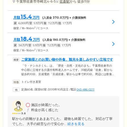
千葉県佐倉市寺崎北4-6-5
佐倉駅
から 徒歩11分
15.4
月額
万円
(入居金
370.0
万円) + 介護保険料
家
6,000
円
管
5.9
万円
食
7.2
万円
他
1.7
万円
2
個室 / 18~18.6m
/ Cコース
18.4
月額
万円
(入居金
190.0
万円) + 介護保険料
家
3.6
万円
管
5.9
万円
食
7.2
万円
他
1.7
万円
2
個室 / 18~18.6m
/ Bコース
ご家族様とのお買い物や外食、観光を楽しみやすい立地です
「ラ・ナシカさくら」は、「歴史・自然・文化のまち」千葉県佐倉市の
中心部に立地する介護付有料老人ホームです。JR総武線「佐倉」駅から
徒歩約10分、京成電鉄「京成佐倉」駅からは車で約10分。周辺には飲食
店やショッピングセンターなどの商業施設が充実しています。市内には
トイレ付き居室
歴史民俗博物館や佐倉城址公園といった観光スポットも多く、ご家族で
のお買い物や観光、外食などにとても便利です。ご入居者様が安心して
定員60名
/
居室60室
/
2013年10月設立
/
電話
043-486-0211
お過ごしいただけるよう、スタッフは24時間365日常駐。看護職員による
日々のバイタルチェックや、協力医療機関による健康相談や年2回の定期
健康診断を実施するほか、緊急時に迅速に対応する体制もしっかり整え
ています。
施設が綺麗だった。
料金が高く感じた
3.0
駅からの距離がまあまあでした。 建物も綺麗でした。 対応が丁寧
でした。 大手の経営なので安心か...
続きを見る