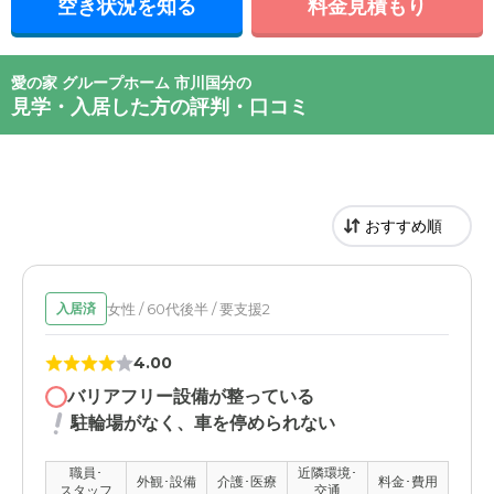
空き状況を知る
料金見積もり
愛の家 グループホーム 市川国分の
見学・入居した方の評判・口コミ
女性 / 60代後半 / 要支援2
入居済
4.00
バリアフリー設備が整っている
駐輪場がなく、車を停められない
職員･
近隣環境･
外観･設備
介護･医療
料金･費用
スタッフ
交通