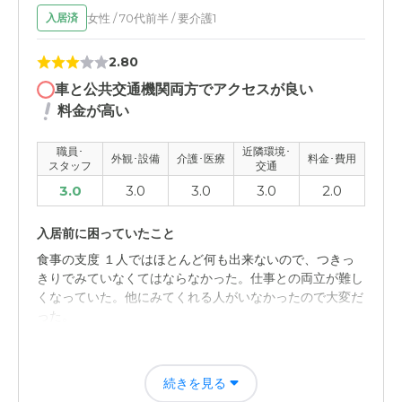
女性 / 70代前半 / 要介護1
入居済
2.80
車と公共交通機関両方でアクセスが良い
料金が高い
職員･
近隣環境･
外観･設備
介護･医療
料金･費用
スタッフ
交通
3.0
3.0
3.0
3.0
2.0
入居前に困っていたこと
食事の支度 １人ではほとんど何も出来ないので、つきっ
きりでみていなくてはならなかった。仕事との両立が難し
くなっていた。他にみてくれる人がいなかったので大変だ
った。
入居後どうなったか？
続きを見る
自分に使える時間が増え生活にゆとりが出来た。自分自身