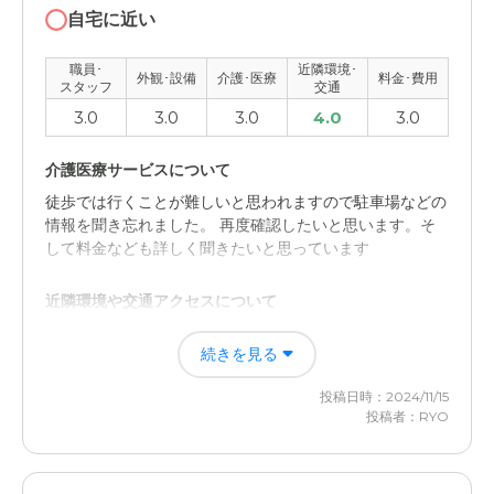
自宅に近い
職員･
近隣環境･
外観･設備
介護･医療
料金･費用
スタッフ
交通
3.0
3.0
3.0
4.0
3.0
介護医療サービスについて
徒歩では行くことが難しいと思われますので駐車場などの
情報を聞き忘れました。 再度確認したいと思います。そ
して料金なども詳しく聞きたいと思っています
近隣環境や交通アクセスについて
見学は短時間であったため詳細には分かりませんが雰囲気
続きを見る
的に良さそうに思いました。 自宅に比較的に近いため利
用しやすく感じています。 費用など、その他については
投稿日時：2024/11/15
再度見学したいと思っています。
投稿者：RYO