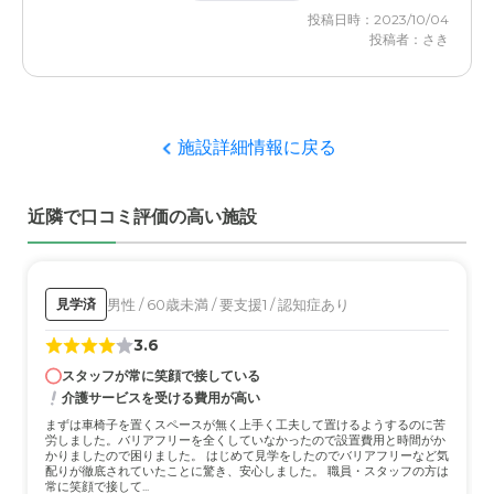
の将来を考える事ができた。精神的にも肉体的にも余裕が
投稿日時：2023/10/04
できた。ただ思ったより金銭面で負担が大きくなった。
投稿者：さき
愛の家 グループホーム 市川国分の評価
とにかくどこでも入居出来ればと思っていたので、雰囲気
のよさと、比較的近くにあったので決めました。
施設詳細情報に戻る
職員・スタッフ・他入居者の雰囲気について
近隣で口コミ評価の高い施設
よい人、良くない人様々で入れかえもあるので、一概には
言えないですが、一生懸命働いているとは思います。
外観・内装・居室・設備について
男性 / 60歳未満 / 要支援1 / 認知症あり
見学済
他の所を見ていないので分かりませんが、普通だと思いま
3.6
す。良くも悪くもない。ただ清潔感はありました。
スタッフが常に笑顔で接している
介護サービスを受ける費用が高い
介護医療サービスについて
まずは車椅子を置くスペースが無く上手く工夫して置けるようするのに苦
医療専門スタッフがいないので、多少不安がありますが、
労しました。バリアフリーを全くしていなかったので設置費用と時間がか
特に大きい病気にもなっていないので、今のところは大丈
かりましたので困りました。 はじめて見学をしたのでバリアフリーなど気
配りが徹底されていたことに驚き、安心しました。 職員・スタッフの方は
夫です。
常に笑顔で接して...