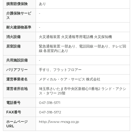
損害賠償保険
あり
介護保険サービ
-
ス
耐火建築物基準
-
消火設備
火災通報装置 火災通報専用電話機 火災探知機
居室設備
緊急通報装置:一部あり、電話回線:一部あり、テレビ回
線:各居室内にあり
共用施設設備
-
バリアフリー
手すり、フラットフロアー
運営事業者名
メディカル・ケア・サービス 株式会社
運営者所在地
埼玉県さいたま市中央区新都心11番地2 ランド・アクシ
ス・タワー 29階
電話番号
047-318-5171
FAX番号
047-318-5172
ホームページ
http://www.mcsg.co.jp
URL