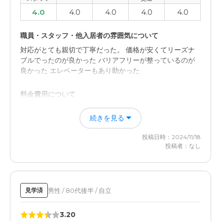
4.0
4.0
4.0
4.0
4.0
職員・スタッフ・他入居者の雰囲気について
対応がとても親切で丁寧だった。 価格が安くてリーズナ
ブルでったのが良かった バリアフリーが整っているのが
良かった エレベーターもあり助かった
料金費用について
駐輪場がなく、車を停めることができなかったのが困った
続きを見る
価格をもう少し安くしてもらえると良かった スタッフの
対応がもっと親切で丁寧だと良かった
投稿日時：2024/11/18
投稿者：なし
男性 / 80代後半 / 自立
見学済
3.20