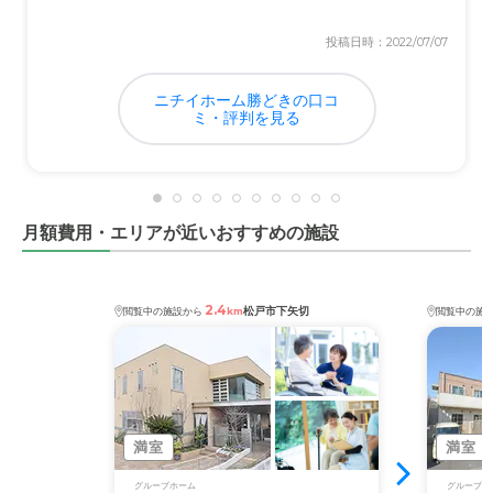
近隣環境や交通アクセスについて
投稿日時：2022/07/07
車でも公共交通機関でもアクセスは良いと思います。近く
にスーパーもあるので買い物も出来ます。
ニチイホーム勝どきの口コ
ミ・評判を見る
料金費用について
近々の物価高もあると思いますが、正直高いと思います。
とりあえずは仕方がないと諦めています。
月額費用・エリアが近いおすすめの施設
2.4
松戸市下矢切
閲覧中の施設から
km
閲覧中の施
満室
満室
グループホーム
グループホ