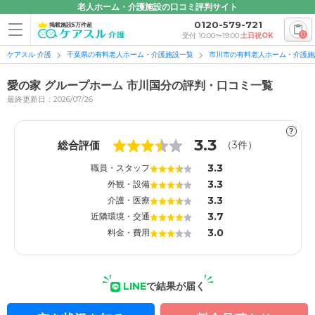
老人ホーム・介護施設の口コミ評判サイト
0120-579-721
掲載施設5万件超
0
受付 10:00〜19:00
土日祝OK
ケアスル 介護
千葉県の有料老人ホーム・介護施設一覧
市川市の有料老人ホーム・介護施
愛の家 グループホーム 市川国分の評判・口コミ一覧
最終更新日：2026/07/26
?
1
1
3.3
総合評価
（
3
件）
3.3
職員・スタッフ
3.3
外観・設備
3.3
介護・医療
3.7
近隣環境・交通
3.0
料金・費用
LINE
で結果が届く