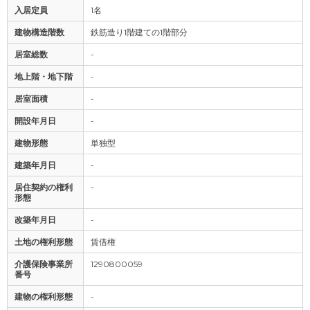
入居定員
1名
建物構造階数
鉄筋造り1階建ての1階部分
居室総数
-
地上階・地下階
-
居室面積
-
開設年月日
-
建物形態
単独型
建築年月日
-
居住契約の権利
-
形態
改築年月日
-
土地の権利形態
賃借権
介護保険事業所
1290800059
番号
建物の権利形態
-