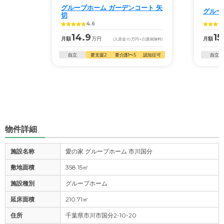
グループホーム ガーデンコート 矢
グルー
切
4.6
14.9
15
月額
万円
月額
(入居金
10
万円
+介護保険料)
自立
要支援2
要介護1〜5
認知症可
自立
物件詳細
施設名称
愛の家 グループホーム 市川国分
敷地面積
358.15㎡
施設種別
グループホーム
延床面積
210.71㎡
住所
千葉県市川市国分2-10-20