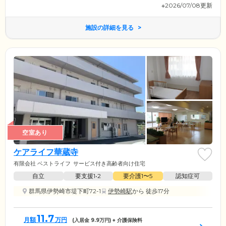
※2026/07/08更新
施設の詳細を見る
空室あり
ケアライフ華蔵寺
有限会社 ベストライフ
サービス付き高齢者向け住宅
自立
要支援1•2
要介護1〜5
認知症可
群馬県伊勢崎市堤下町72-1
伊勢崎駅
から 徒歩17分
11.7
月額
万円
(入居金
9.9
万円) + 介護保険料