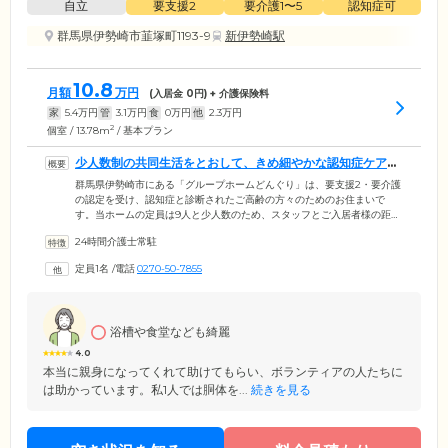
自立
要支援2
要介護1〜5
認知症可
群馬県伊勢崎市韮塚町1193-9
新伊勢崎駅
10.8
月額
万円
(入居金
0
円) + 介護保険料
家
5.4
万円
管
3.1
万円
食
0
万円
他
2.3
万円
2
個室 / 13.78m
/ 基本プラン
少人数制の共同生活をとおして、きめ細やかな認知症ケアを
ご提供いたします
群馬県伊勢崎市にある「グループホームどんぐり」は、要支援2・要介護
の認定を受け、認知症と診断されたご高齢の方々のためのお住まいで
す。当ホームの定員は9人と少人数のため、スタッフとご入居者様の距離
が近く、お一人おひとりの認知症状に寄り添ったケアのご提供が可能。
24時間介護士常駐
みなさまにはお食事の支度やお買い物、洗濯、掃除などからご自身が得
意とする家事のお手伝いをいただいております。日常生活をとおして、
定員1名
/
電話
0270-50-7855
ご自分の役割をしっかりと持ちながら心身機能を活用していくことによ
り、認知症の進行抑制を図っています。またホーム周辺は閑静な住宅
街。ゆったりとマイペースにお過ごしいただける環境です。
浴槽や食堂なども綺麗
4.0
本当に親身になってくれて助けてもらい、ボランティアの人たちに
は助かっています。私1人では胴体を...
続きを見る