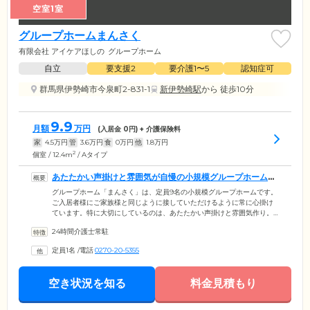
空室1室
グループホームまんさく
有限会社 アイケアほしの
グループホーム
自立
要支援2
要介護1〜5
認知症可
群馬県伊勢崎市今泉町2-831-1
新伊勢崎駅
から 徒歩10分
9.9
月額
万円
(入居金
0
円) + 介護保険料
家
4.5
万円
管
3.6
万円
食
0
万円
他
1.8
万円
2
個室 / 12.4m
/ Aタイプ
あたたかい声掛けと雰囲気が自慢の小規模グループホームで
す
グループホーム「まんさく」は、定員9名の小規模グループホームです。
ご入居者様にご家族様と同じように接していただけるように常に心掛け
ています。特に大切にしているのは、あたたかい声掛けと雰囲気作り。
スタッフのやさしい声掛けにより、ご入居前に比べて笑顔が多くなった
24時間介護士常駐
というご入居者様もいらっしゃいます。ほかにも、大規模施設から転居
されたご入居者様に「手厚い介護が受けられるようになった」という喜
定員1名
/
電話
0270-20-5355
びのお声をいただいたことも。小規模ならではのおもてなしで、多くの
ご入居者様に心身ともに健やかな毎日をお送りいただいています。
空き状況を知る
料金見積もり