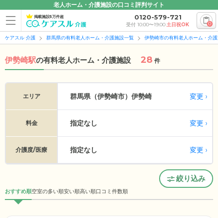
老人ホーム・介護施設の口コミ評判サイト
0120-579-721
掲載施設5万件超
0
受付 10:00〜19:00
土日祝OK
ケアスル 介護
群馬県の有料老人ホーム・介護施設一覧
伊勢崎市の有料老人ホーム・介護
28
伊勢崎駅
の
有料老人ホーム・介護施設
件
変更
群馬県（伊勢崎市）
伊勢崎
エリア
指定なし
変更
料金
指定なし
変更
介護度/医療
絞り込み
おすすめ順
空室の多い順
安い順
高い順
口コミ件数順