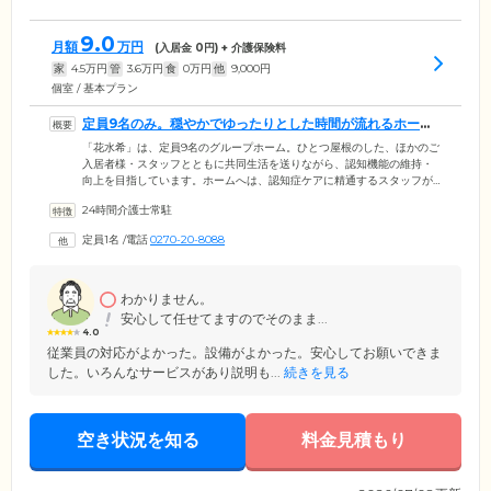
9.0
月額
万円
(入居金
0
円) + 介護保険料
家
4.5
万円
管
3.6
万円
食
0
万円
他
9,000
円
個室 / 基本プラン
定員9名のみ。穏やかでゆったりとした時間が流れるホーム
です
「花水希」は、定員9名のグループホーム。ひとつ屋根のした、ほかのご
入居者様・スタッフとともに共同生活を送りながら、認知機能の維持・
向上を目指しています。ホームへは、認知症ケアに精通するスタッフが
24時間常駐。朝起きてから夜寝るまで、いつもそばでご入居者様を見守
24時間介護士常駐
ります。みんなで食べる料理を作ったり、温かな太陽のもと洗濯ものを
干したり、お部屋のすみずみまで掃除機をかけたり。日常生活動作その
定員1名
/
電話
0270-20-8088
ものをリハビリとして捉え、健康な心身を作ります。9名のみだからお一
人おひとりへ丁寧なケアが可能。明るくフレンドリーなスタッフの見守
りのもと、穏やかな毎日をお過ごしください。
わかりません。
安心して任せてますのでそのまま...
4.0
従業員の対応がよかった。設備がよかった。安心してお願いできま
した。いろんなサービスがあり説明も...
続きを見る
空き状況を知る
料金見積もり