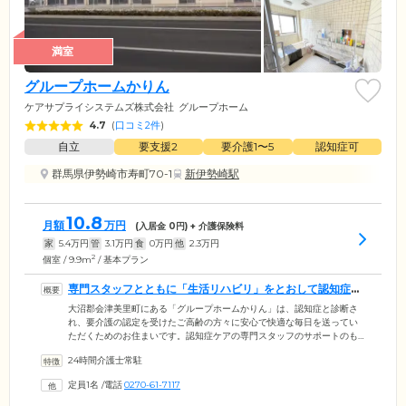
満室
グループホームかりん
ケアサプライシステムズ株式会社
グループホーム
4.7
(
口コミ2件
)
自立
要支援2
要介護1〜5
認知症可
群馬県伊勢崎市寿町70-1
新伊勢崎駅
10.8
月額
万円
(入居金
0
円) + 介護保険料
家
5.4
万円
管
3.1
万円
食
0
万円
他
2.3
万円
2
個室 / 9.9m
/ 基本プラン
専門スタッフとともに「生活リハビリ」をとおして認知症の
改善を図ります
大沼郡会津美里町にある「グループホームかりん」は、認知症と診断さ
れ、要介護の認定を受けたご高齢の方々に安心で快適な毎日を送ってい
ただくためのお住まいです。認知症ケアの専門スタッフのサポートのも
と、ご入居者様は最大9名で共同生活を送ります。少人数での暮らしはご
24時間介護士常駐
自宅に近い環境のため、今までのような生活スタイルを継続することが
できることが大きなメリットです。スタッフは日常生活をとおしてお一
定員1名
/
電話
0270-61-7117
人おひとりの「できること」を見つけ、それぞれに見合った家事を「お
仕事」としておまかせします。こうした「生活リハビリ」を実践するこ