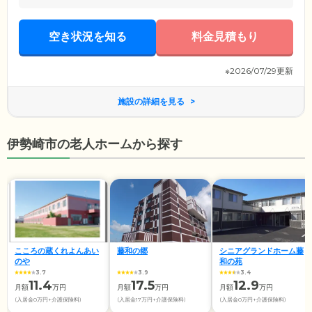
空き状況を知る
料金見積もり
※2026/07/29更新
施設の詳細を見る
伊勢崎市の老人ホームから探す
こころの蔵くれよんあい
藤和の郷
シニアグランドホーム藤
のや
和の苑
3.7
3.9
3.4
11.4
17.5
12.9
月額
万円
月額
万円
月額
万円
(入居金0万円+介護保険料)
(入居金17万円+介護保険料)
(入居金0万円+介護保険料)