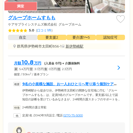
満室
グループホームすもも
ケアサプライシステムズ株式会社
グループホーム
5.0
(
口コミ1件
)
自立
要支援2
要介護1〜5
認知症可
群馬県伊勢崎市太田町856-1
新伊勢崎駅
10.8
月額
万円
(入居金
0
円) + 介護保険料
家
5.4
万円
管
3.1
万円
食
0
万円
他
2.3
万円
2
個室 / 9.9m
/ 基本プラン
9名の小規模な施設、お一人おひとりへ寄り添う個別ケアを
ご提供します
伊勢崎駅から徒歩12分。伊勢崎市太田町の閑静な住宅地に佇む「グルー
プホームすもも」は、定員9名のグループホームです。要支援2以上で認
知症の診断を受けているみなさまが、24時間介護スタッフのサポートを
受けながら、共同生活を送っています。9名の小規模な施設のため、ご入
24時間介護士常駐
居者様お一人おひとりに寄り添ったケアをご提供できることが強み。ご
入居前には、認知症の症状をはじめ、生活スタイル、趣味をヒアリング
定員1名
/
2040年9月設立
/
電話
0270-75-5000
し、個別ケアへつなげています。当施設では、認知機能の維持・向上の
ため、ご入居者様の今お持ちの能力に応じて、洗濯、掃除、食事などの
家事を担当。役割のある暮らしを送ることにより、達成感や自尊心を引
き出します。