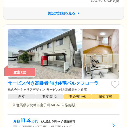
※2026/07/08更新
施設の詳細を見る
空室1室
サービス付き高齢者向け住宅パルクフローラ
株式会社キャリアデザイン
サービス付き高齢者向け住宅
自立
要支援1•2
要介護1〜5
認知症可
群馬県伊勢崎市宮子町3486-1
駒形駅
11.4
月額
万円
(入居金
0
円) + 介護保険料
家
4.5
万円
管
4.4
万円
食
2.0
万円
他
5,000
円