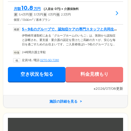
10.8
月額
万円
(入居金
0
円) + 介護保険料
家
5.4
万円
管
3.1
万円
食
0
万円
他
2.3
万円
2
個室 / 13.66m
/ 基本プラン
5～9名のグループで、認知症ケアの専門スタッフと共同生活
を送ります
伊勢崎市連取町にある「グループホームのいちご」は、医師から認知症
と診断され、要支援・要介護の認定を受けたご高齢の方々が、安心な毎
日を過ごすためのお住まいです。ご入居者様は5～9名のグループとな
り、認知症ケアの専門スタッフと共同生活を送ります。グループホーム
24時間介護士常駐
は認知症のみなさまの症状緩和と、「できること」をいかす介護を目的
とした介護施設です。そのために必要な条件は、慣れ親しんだ地域で、
定員1名
/
電話
0270-50-7281
家庭のような少人数の環境で生活することだといわれています。適度な
刺激を受けながら、なじみのある場所で気心の知れた人々と一緒に暮ら
す。私たちはこうした環境をご提供し、ご入居者様と二人三脚で認知症
空き状況を知る
料金見積もり
の進行緩和を目指します。
※2026/07/08更新
施設の詳細を見る