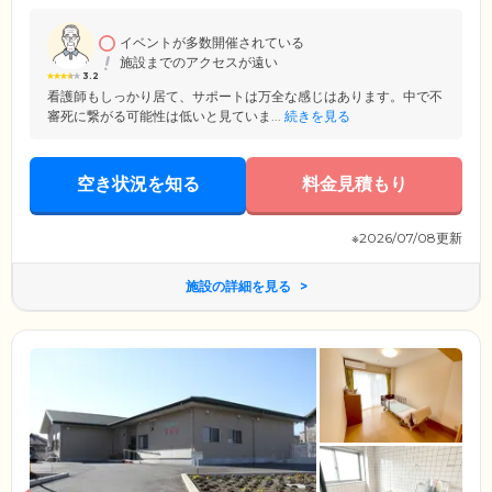
す。認知症の方は環境の変化に敏感なケースが多く、強いストレスが病
気の進行を早めてしまうことも。そのため、規定内であれば私物のお持
ち込みも可能です。
イベントが多数開催されている
施設までのアクセスが遠い
3.2
看護師もしっかり居て、サポートは万全な感じはあります。中で不
審死に繋がる可能性は低いと見ていま...
続きを見る
空き状況を知る
料金見積もり
※2026/07/08更新
施設の詳細を見る