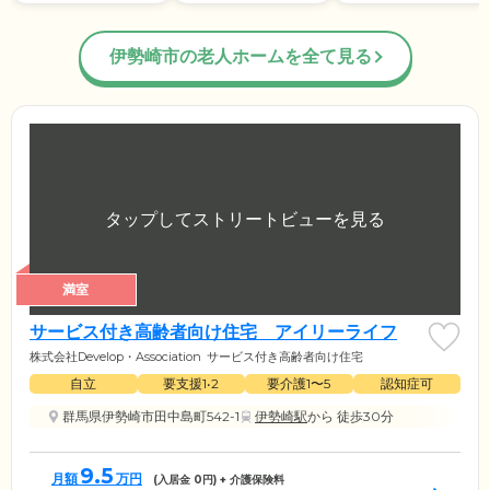
伊勢崎市の老人ホームを全て見る
満室
サービス付き高齢者向け住宅 アイリーライフ
株式会社Develop・Association
サービス付き高齢者向け住宅
自立
要支援1•2
要介護1〜5
認知症可
群馬県伊勢崎市田中島町542-1
伊勢崎駅
から 徒歩30分
9.5
月額
万円
(入居金
0
円) + 介護保険料