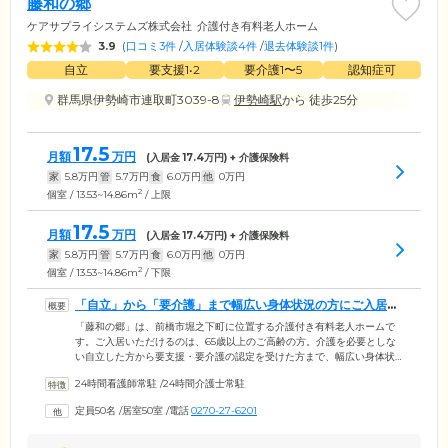
藤和の郷
ケアサプライシステムズ株式会社
介護付き有料老人ホーム
3.9
(
口コミ3件
/
入居体験談4件
/
退去体験談1件
)
自立
要支援1•2
要介護1〜5
認知症可
群馬県伊勢崎市連取町3039-8
伊勢崎駅
から 徒歩25分
17.5
月額
万円
(入居金
17.4
万円) + 介護保険料
家
5.8
万円
管
5.7
万円
食
6.0
万円
他
0
万円
2
個室 / 13.53~14.86m
/ 上限
17.5
月額
万円
(入居金
17.4
万円) + 介護保険料
家
5.8
万円
管
5.7
万円
食
6.0
万円
他
0
万円
2
個室 / 13.53~14.86m
/ 下限
「自立」から「要介護」まで幅広い身体状況の方にご入居い
ただけます
「藤和の郷」は、前橋市堀之下町に位置する介護付き有料老人ホームで
す。ご入居いただけるのは、65歳以上のご高齢の方。介護を必要としな
い自立した方から要支援・要介護の認定を受けた方まで、幅広い身体状
況の方が生活を送っています。ご入居の皆さまがお住まいになる居室
24時間看護師常駐
/
24時間介護士常駐
は、プライバシーに配慮した個室を49室ご用意。ほかのご入居者さまの
目を気にすることなく、お一人の時間を大切にしていただけます。ま
定員50名
/
居室50室
/
電話
0270-27-6201
た、建物内は完全バリアフリー設計を採用。段差をなくし各所に手すり
を設置していますので、足腰に不安を抱えたご入居者さまにも安全にご
移動いただけます。