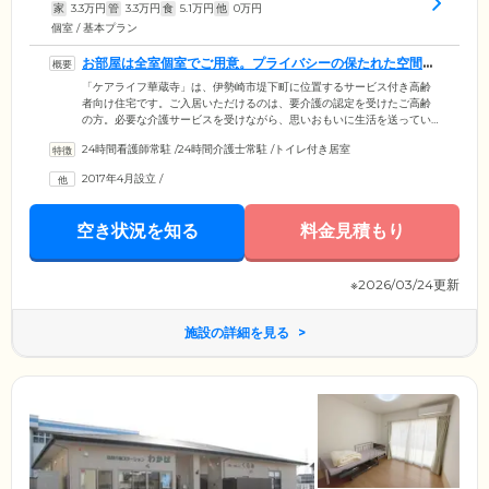
家
3.3
万円
管
3.3
万円
食
5.1
万円
他
0
万円
個室 / 基本プラン
お部屋は全室個室でご用意。プライバシーの保たれた空間で
す
「ケアライフ華蔵寺」は、伊勢崎市堤下町に位置するサービス付き高齢
者向け住宅です。ご入居いただけるのは、要介護の認定を受けたご高齢
の方。必要な介護サービスを受けながら、思いおもいに生活を送ってい
ます。ご入居のみなさまがお住まいになる居室は、全54室の個室をご用
24時間看護師常駐
/
24時間介護士常駐
/
トイレ付き居室
意。プライバシーの保たれた空間で、おひとりの時間を大切にしていた
だけます。また建物内は安全性に配慮し、完全バリアフリー設計を採
2017年4月設立
/
用。各所に手すりを設置し、足腰に不安を抱えた方の歩行をサポートし
ています。段差も解消していますので、車いすや歩行器をご利用の方も
ご安心ください。
空き状況を知る
料金見積もり
※2026/03/24更新
施設の詳細を見る