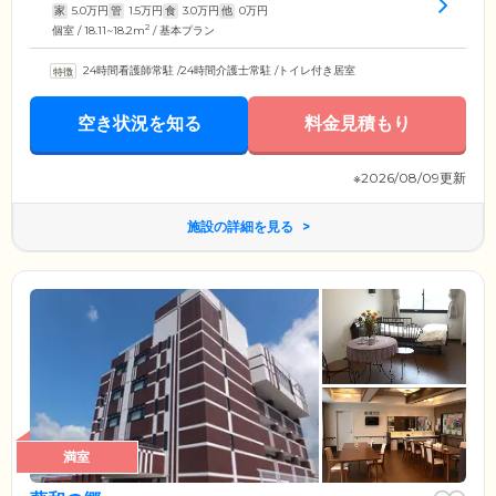
家
5.0
万円
管
1.5
万円
食
3.0
万円
他
0
万円
2
個室 / 18.11~18.2m
/ 基本プラン
24時間看護師常駐
/
24時間介護士常駐
/
トイレ付き居室
空き状況を知る
料金見積もり
※2026/08/09更新
施設の詳細を見る
満室