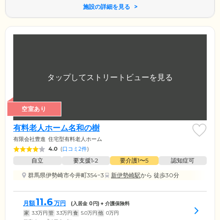
施設の詳細を見る
空室あり
有料老人ホーム名和の樹
有限会社豊進
住宅型有料老人ホーム
4.0
(
口コミ2件
)
自立
要支援1•2
要介護1〜5
認知症可
群馬県伊勢崎市今井町354−3
新伊勢崎駅
から 徒歩30分
11.6
月額
万円
(入居金
0
円) + 介護保険料
家
3.3
万円
管
3.3
万円
食
5.0
万円
他
0
万円