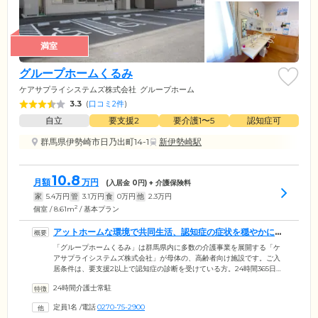
満室
グループホームくるみ
ケアサプライシステムズ株式会社
グループホーム
3.3
(
口コミ2件
)
自立
要支援2
要介護1〜5
認知症可
群馬県伊勢崎市日乃出町14-1
新伊勢崎駅
10.8
月額
万円
(入居金
0
円) + 介護保険料
家
5.4
万円
管
3.1
万円
食
0
万円
他
2.3
万円
2
個室 / 8.61m
/ 基本プラン
アットホームな環境で共同生活、認知症の症状を穏やかに導
きます
「グループホームくるみ」は群馬県内に多数の介護事業を展開する「ケ
アサプライシステムズ株式会社」が母体の、高齢者向け施設です。ご入
居条件は、要支援2以上で認知症の診断を受けている方。24時間365日介
護スタッフのサポートを受けながら、5～9名前後の少人数単位で共同生
24時間介護士常駐
活を行います。地域に密着した家庭に近い環境のもとみなさまで生活す
ることで、認知症症状の緩和を目指します。共同生活のため食堂・リビ
定員1名
/
電話
0270-75-2900
ング・浴室などは共有ですが、居室はプライバシーに配慮した個室で