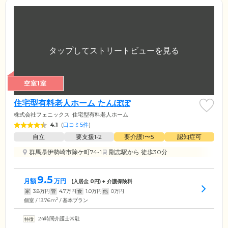
空室1室
住宅型有料老人ホーム たんぽぽ
株式会社フェニックス
住宅型有料老人ホーム
4.1
(
口コミ5件
)
自立
要支援1•2
要介護1〜5
認知症可
群馬県伊勢崎市除ケ町74-1
剛志駅
から 徒歩30分
9.5
月額
万円
(入居金
0
円) + 介護保険料
家
3.8
万円
管
4.7
万円
食
1.0
万円
他
0
万円
2
個室 / 13.76m
/ 基本プラン
24時間介護士常駐