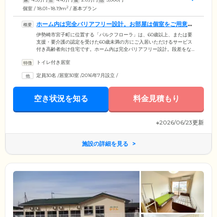
2
個室 / 18.01~18.19m
/ 基本プラン
ホーム内は完全バリアフリー設計。お部屋は個室をご用意し
ました
伊勢崎市宮子町に位置する「パルクフローラ」は、60歳以上、または要
支援・要介護の認定を受けた60歳未満の方にご入居いただけるサービス
付き高齢者向け住宅です。ホーム内は完全バリアフリー設計。段差をな
くし、各所に手すりを取り付けており、歩行に不安のあるご入居者様も
トイレ付き居室
快適に移動していただけます。また、建物の玄関口には緩やかなスロー
プを設置しているので、車いすをご利用の方も安心の環境です。ご入居
定員30名
/
居室30室
/
2016年7月設立
/
者様がお住まいになる居室は、全30室の個室をご用意。プライバシーの
保たれた空間で、必要なサービスを選択しながら生活していただけま
す。
空き状況を知る
料金見積もり
※2026/06/23更新
施設の詳細を見る