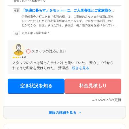
2
個室 / 15m
/ 基本プラン
「快適に暮らす」をモットーに、ご入居者様とご家族様を支
えます
伊勢崎市今井町にある「名和の樹」は、ご高齢のみなさまが快適に暮ら
していただくための住宅型有料老人ホームです。ご自身で身の回りのこ
とができる「自立」された方も、要支援・要介護の認定を受けられてい
る方もご入居いただけます。「快適に暮らす」をモットーに、ご入居者
定員30名
/
居室30室
/
様にはご自宅のように安心してすこやかにお過ごしいただけるように。
ご家族のみなさまには、介護の負担を減らして心身ともに余裕のある生
活を送っていただけるように。私たちはそのためのお手伝いをさせてい
ただきます。建物はオレンジ色の平屋建築で、洋風の外観が目印です。
スタッフの対応が良い
4.0
スタッフの方々は皆さんテキパキと働いていた。 安心して任せら
れそうな印象を受けられた。 清潔感...
続きを見る
空き状況を知る
料金見積もり
※2026/03/07更新
施設の詳細を見る