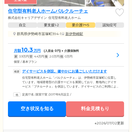
住宅型有料老人ホームパルクルーチェ
株式会社キャリアデザイン
住宅型有料老人ホーム
自立
要支援1•2
要介護1〜5
認知症可
群馬県伊勢崎市韮塚町394-1
新伊勢崎駅
10.3
月額
万円
(入居金
0
円) + 介護保険料
家
3.9
万円
管
4.4
万円
食
2.0
万円
他
0
万円
個室 / 基本プラン
デイサービスを併設。健やかにお過ごしいただけます
住宅型有料老人ホーム「パルクルーチェ」は、伊勢崎市韮塚町に位置し
ています。地域密着型の介護サービスを展開しており、敷地内にデイサ
ービス「プチルーチェ」を併設しています。デイサービスのご利用によ
り、ご入居者様はほかのご利用者様やスタッフとの社会的な交流や活動
定員17名
/
居室17室
/
2017年8月設立
/
をお楽しみいただけます。グループ活動やレクリエーションプログラム
をつうじて、共通の興味や趣味を持つ方々とつながり、意義のある時間
を過ごすことができます。こういった活動は、身体機能の維持・向上だ
空き状況を知る
料金見積もり
けでなく孤立感の軽減や心理的な健康の促進も期待できます。
※2026/07/02更新