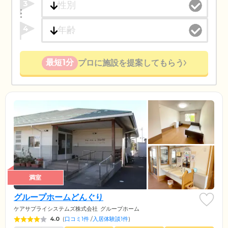
3
4
最短1分
プロに施設を提案してもらう
満室
グループホームどんぐり
ケアサプライシステムズ株式会社
グループホーム
4.0
(
口コミ1件
/
入居体験談1件
)