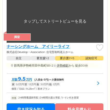
満室
ナーシングホーム アイリーライフ
株式会社Develop・Association
住宅型有料老人ホーム
自立
要支援1•2
要介護1〜5
認知症可
群馬県伊勢崎市田中島町551-2
伊勢崎駅
から 徒歩30分
9.5
月額
万円
(入居金
0
円) + 介護保険料
家
5.0
万円
管
1.5
万円
食
3.0
万円
他
0
万円
2
個室 / 13.66~14.28m
/ 基本プラン
24時間看護師常駐
/
24時間介護士常駐
/
トイレ付き居室
空き状況を知る
料金見積もり