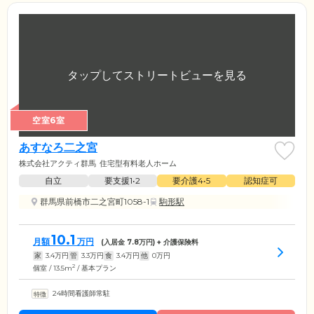
空室6室
あすなろ二之宮
株式会社アクティ群馬
住宅型有料老人ホーム
自立
要支援1•2
要介護4•5
認知症可
群馬県前橋市二之宮町1058-1
駒形駅
10.1
月額
万円
(入居金
7.8
万円) + 介護保険料
家
3.4
万円
管
3.3
万円
食
3.4
万円
他
0
万円
2
個室 / 13.5m
/ 基本プラン
24時間看護師常駐