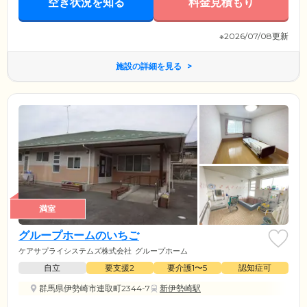
空き状況を知る
料金見積もり
※2026/07/08更新
施設の詳細を見る
満室
グループホームのいちご
ケアサプライシステムズ株式会社
グループホーム
自立
要支援2
要介護1〜5
認知症可
群馬県伊勢崎市連取町2344-7
新伊勢崎駅