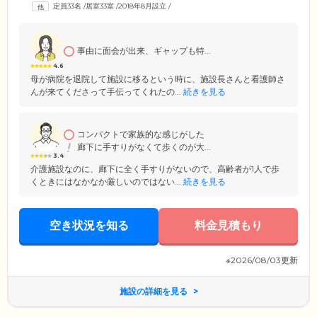
定員33名
/
居室33室
/
2018年8月設立
/
事由に面会が出来、ギャップも特...
4.6
母が病院を退院して施設に移るという時に、施設長さんと看護師さ
んが来てくださって手伝ってくれたの...
続きを見る
コンパクトで家族的な感じがした
廊下に手すりがなくて歩くのが大...
3.4
介護施設なのに、廊下に全く手すりがないので、高齢者が1人で歩
くときにはなかなか厳しいのではない...
続きを見る
空き状況を知る
料金見積もり
※2026/08/03更新
施設の詳細を見る