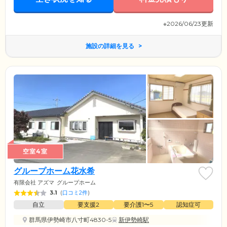
※2026/06/23更新
施設の詳細を見る
空室4室
グループホーム花水希
有限会社 アズマ
グループホーム
3.1
(
口コミ2件
)
自立
要支援2
要介護1〜5
認知症可
群馬県伊勢崎市八寸町4830-5
新伊勢崎駅