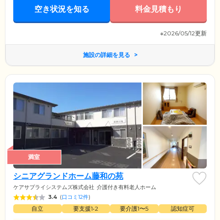
空き状況を知る
料金見積もり
※2026/05/12更新
施設の詳細を見る
満室
シニアグランドホーム藤和の苑
ケアサプライシステムズ株式会社
介護付き有料老人ホーム
3.4
(
口コミ12件
)
自立
要支援1•2
要介護1〜5
認知症可