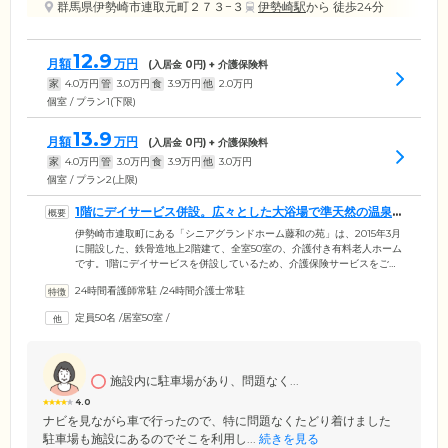
群馬県伊勢崎市連取元町２７３−３
伊勢崎駅
から 徒歩24分
12.9
月額
万円
(入居金
0
円) + 介護保険料
家
4.0
万円
管
3.0
万円
食
3.9
万円
他
2.0
万円
個室 / プラン1(下限)
13.9
月額
万円
(入居金
0
円) + 介護保険料
家
4.0
万円
管
3.0
万円
食
3.9
万円
他
3.0
万円
個室 / プラン2(上限)
1階にデイサービス併設。広々とした大浴場で準天然の温泉
も楽しめます
伊勢崎市連取町にある「シニアグランドホーム藤和の苑」は、2015年3月
に開設した、鉄骨造地上2階建て、全室50室の、介護付き有料老人ホーム
です。1階にデイサービスを併設しているため、介護保険サービスをご希
望の方も安心して暮らせる住環境。広々とした大浴場では、準天然の温
24時間看護師常駐
/
24時間介護士常駐
泉もお楽しみいただけます。神経痛・リウマチ・腰痛をお持ちの方は、
ぜひご利用ください。居室はすべて個室となり、照明器具、エアコン、
定員50名
/
居室50室
/
ケアコール、スプリンクラーを完備。安全で快適な住まいで、新しいシ
ニアライフをお楽しみいただけます。施設には約10台停められる駐車場
もあり、ご家族様のお車でのご来訪にも便利です。
施設内に駐車場があり、問題なく...
4.0
ナビを見ながら車で行ったので、特に問題なくたどり着けました
駐車場も施設にあるのでそこを利用し...
続きを見る