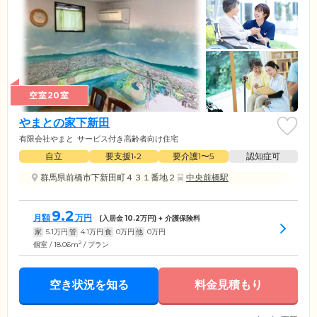
空室20室
やまとの家下新田
有限会社やまと
サービス付き高齢者向け住宅
自立
要支援1•2
要介護1〜5
認知症可
群馬県前橋市下新田町４３１番地２
中央前橋駅
9.2
月額
万円
(入居金
10.2
万円) + 介護保険料
家
5.1
万円
管
4.1
万円
食
0
万円
他
0
万円
2
個室 / 18.06m
/ プラン
空き状況を知る
料金見積もり