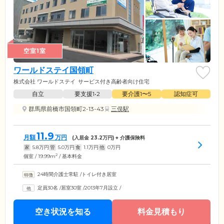
空室1室
ワールドステイ国領町
株式会社 ワールドステイ
サービス付き高齢者向け住宅
自立
要支援1•2
要介護1〜5
認知症可
群馬県前橋市国領町2-13-43
三俣駅
11.9
月額
万円
(入居金
23.2
万円) + 介護保険料
家
5.8
万円
管
5.0
万円
食
1.1
万円
他
0
万円
2
個室 / 19.99m
/ 基本料金
24時間介護士常駐
/
トイレ付き居室
定員30名
/
居室30室
/
2013年7月設立
/
空き状況を知る
料金見積もり