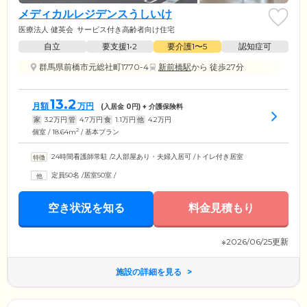
メディカルレジデンスうしいけ
医療法人 健英会
サービス付き高齢者向け住宅
自立
要支援1•2
要介護1〜5
認知症可
群馬県前橋市元総社町1770-4
新前橋駅
から 徒歩27分
13.2
月額
万円
(入居金
0
円) + 介護保険料
家
3.2
万円
管
4.7
万円
食
1.1
万円
他
4.2
万円
2
個室 / 18.64m
/ 基本プラン
24時間看護師常駐
/
2人部屋あり・夫婦入居可
/
トイレ付き居室
定員50名
/
居室50室
/
空き状況を知る
料金見積もり
※2026/06/25更新
施設の詳細を見る