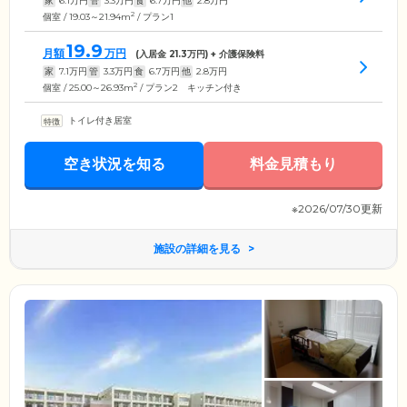
家
6.1
万円
管
3.3
万円
食
6.7
万円
他
2.8
万円
2
個室 / 19.03～21.94m
/ プラン1
19.9
月額
万円
(入居金
21.3
万円) + 介護保険料
家
7.1
万円
管
3.3
万円
食
6.7
万円
他
2.8
万円
2
個室 / 25.00～26.93m
/ プラン2 キッチン付き
トイレ付き居室
空き状況を知る
料金見積もり
※2026/07/30更新
施設の詳細を見る