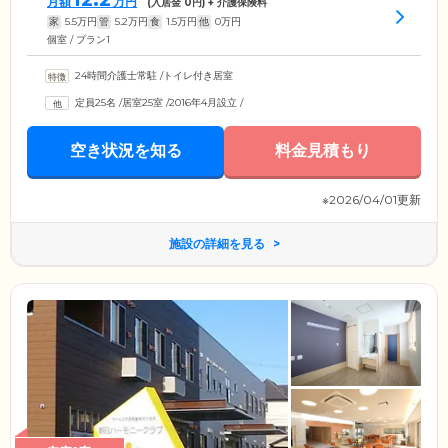
月額
万円
(入居金
0
円) + 介護保険料
家
5.5
万円
管
5.2
万円
食
1.5
万円
他
0
万円
個室 / プラン1
24時間介護士常駐
/
トイレ付き居室
定員25名
/
居室25室
/
2016年4月設立
/
空き状況を知る
料金見積もり
※2026/04/01更新
施設の詳細を見る