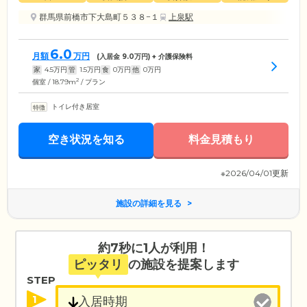
群馬県前橋市下大島町５３８−１
上泉駅
6.0
月額
万円
(入居金
9.0
万円) + 介護保険料
家
4.5
万円
管
1.5
万円
食
0
万円
他
0
万円
2
個室 / 18.79m
/ プラン
トイレ付き居室
空き状況を知る
料金見積もり
※2026/04/01更新
施設の詳細を見る
約7秒に1人が利用！
ピッタリ
の施設を提案します
STEP
1