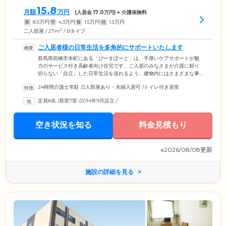
15.8
月額
万円
(入居金
17.0
万円) + 介護保険料
家
8.5
万円
管
4.3
万円
食
1.5
万円
他
1.5
万円
2
二人部屋 / 27m
/ Bタイプ
ご入居者様の日常生活を多角的にサポートいたします
群馬県前橋市本町にある「ぴーすぼーと」は、手厚いケアサポートが魅
力のサービス付き高齢者向け住宅です。ご入居のみなさまが介護に頼り
切らない「自立」した日常生活を送れるよう、建物内にはさまざまな事
業所を併設。訪問介護サービスをご提供する「ヘルパーステーショ
24時間介護士常駐
/
2人部屋あり・夫婦入居可
/
トイレ付き居室
ン」、ご入居者様お一人おひとりに最適なケアプランを作成する「居宅
介護事業所」、金銭的な相談や心配ごとに対応する「社会福祉事務所」
定員8名
/
居室7室
/
2014年9月設立
/
など、ご入居者様が「自分らしく」暮らすための環境づくりに力を入れ
ています。ご入居後のお悩みやお困りごとなどは、何でもお気軽にご相
談ください。
空き状況を知る
料金見積もり
※2026/08/08更新
施設の詳細を見る