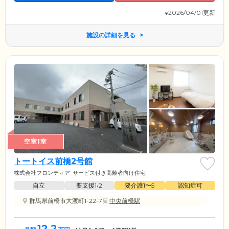
※2026/04/01更新
施設の詳細を見る
空室1室
トートイス前橋2号館
株式会社フロンティア
サービス付き高齢者向け住宅
自立
要支援1•2
要介護1〜5
認知症可
群馬県前橋市大渡町1-22-7
中央前橋駅
12.2