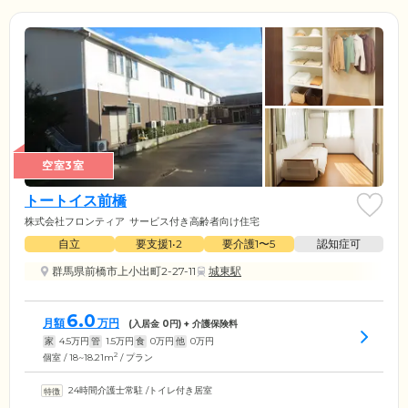
空室3室
トートイス前橋
株式会社フロンティア
サービス付き高齢者向け住宅
自立
要支援1•2
要介護1〜5
認知症可
群馬県前橋市上小出町2-27-11
城東駅
6.0
月額
万円
(入居金
0
円) + 介護保険料
家
4.5
万円
管
1.5
万円
食
0
万円
他
0
万円
2
個室 / 18~18.21m
/ プラン
24時間介護士常駐
/
トイレ付き居室