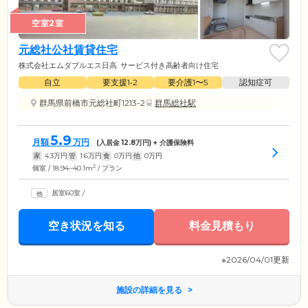
空室2室
元総社公社賃貸住宅
株式会社エムダブルエス日高
サービス付き高齢者向け住宅
自立
要支援1•2
要介護1〜5
認知症可
群馬県前橋市元総社町1213-2
群馬総社駅
5.9
月額
万円
(入居金
12.8
万円) + 介護保険料
家
4.3
万円
管
1.6
万円
食
0
万円
他
0
万円
2
個室 / 18.94~40.1m
/ プラン
居室60室
/
空き状況を知る
料金見積もり
※2026/04/01更新
施設の詳細を見る