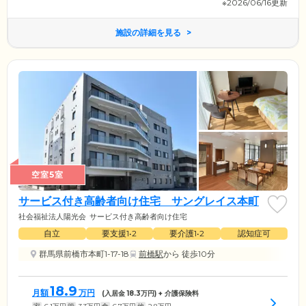
※2026/06/16更新
施設の詳細を見る
空室5室
サービス付き高齢者向け住宅 サングレイス本町
社会福祉法人陽光会
サービス付き高齢者向け住宅
自立
要支援1•2
要介護1•2
認知症可
群馬県前橋市本町1-17-18
前橋駅
から 徒歩10分
18.9
月額
万円
(入居金
18.3
万円) + 介護保険料