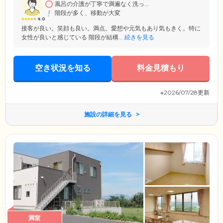
タリティーあふれるケアサービスを、ぜひご体感ください。
風呂の介護が丁寧で満遍なく洗っ...
階段が多く、移動が大変
4.0
接客が良い。笑顔も良い。満点。愛想や元気もあり気もきく。特に
女性が良いと感じている 階段が結構...
続きを見る
空き状況を知る
料金見積もり
※2026/07/28更新
施設の詳細を見る
満室