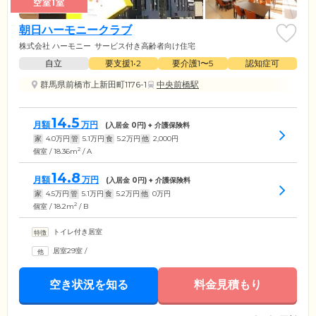
空室1室
朝日ハーモニークラブ
株式会社 ハーモニー
サービス付き高齢者向け住宅
自立
要支援1•2
要介護1〜5
認知症可
群馬県前橋市上新田町1176-1
中央前橋駅
14.5
月額
万円
(入居金
0
円) + 介護保険料
家
4.0
万円
管
5.1
万円
食
5.2
万円
他
2,000
円
2
個室 / 18.36m
/ A
14.8
月額
万円
(入居金
0
円) + 介護保険料
家
4.5
万円
管
5.1
万円
食
5.2
万円
他
0
万円
2
個室 / 18.2m
/ B
トイレ付き居室
居室29室
/
空き状況を知る
料金見積もり