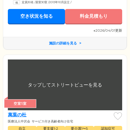
定員30名
/
居室30室
/
2013年10月設立
/
空き状況を知る
料金見積もり
※2026/04/01更新
施設の詳細を見る
空室1室
萬葉の杜
医療法人中沢会
サービス付き高齢者向け住宅
自立
要支援1•2
要介護1〜5
認知症可