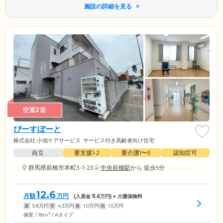
施設の詳細を見る
空室2室
ぴーすぼーと
株式会社 小池ケアサービス
サービス付き高齢者向け住宅
自立
要支援1•2
要介護1〜5
認知症可
群馬県前橋市本町3-1-23
中央前橋駅
から 徒歩5分
12.6
月額
万円
(入居金
11.6
万円) + 介護保険料
家
5.8
万円
管
4.3
万円
食
1.0
万円
他
1.5
万円
2
個室 / 18m
/ Aタイプ