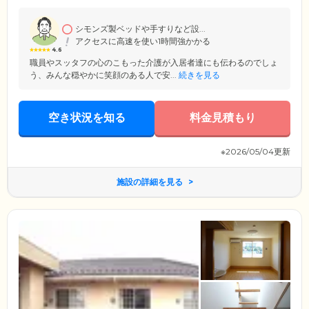
ご入居者様の「健康的で充実した日々」と「健やかな生活の場」をご提
供したいと考えております。
シモンズ製ベッドや手すりなど設...
アクセスに高速を使い1時間強かかる
4.6
職員やスッタフの心のこもった介護が入居者達にも伝わるのでしょ
う、みんな穏やかに笑顔のある人で安...
続きを見る
空き状況を知る
料金見積もり
※2026/05/04更新
施設の詳細を見る