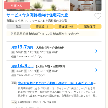
空室あり
サービス付き高齢者向け住宅花の丘
有限会社 小林ハウス
サービス付き高齢者向け住宅
自立
要支援1•2
要介護1〜5
認知症可
群馬県前橋市樋越町418-20
樋越駅
から 徒歩4分
13.7
月額
万円
(入居金
0
円) + 介護保険料
家
5.0
万円
管
5.4
万円
食
3.3
万円
他
0
万円
2
個室 / 18.01~18.61m
/ プラン1
14.3
月額
万円
(入居金
0
円) + 介護保険料
家
5.6
万円
管
5.4
万円
食
3.3
万円
他
0
万円
2
個室 / 18.01~18.61m
/ プラン2
豊かな自然に囲まれた心地良い住宅で、新しい自分と出会え
ます
群馬県前橋市にある「花の丘」は、デイサービス併設のサービス付き高
齢者向け住宅です。施設後方には赤城山がそびえ、ウッドデッキからは
風を切って走るローカル線を楽しめる、自然豊かな環境にあります。居
室はゆとりある広さで、思い入れのある大きな家具も置いていただけま
24時間介護士常駐
/
トイレ付き居室
す。施設中央には、美しい花々や緑を楽しめるパティオ(中庭)があり、天
気の良い日にはご入居者様同士、ゆったりとした時間をお過ごしいただ