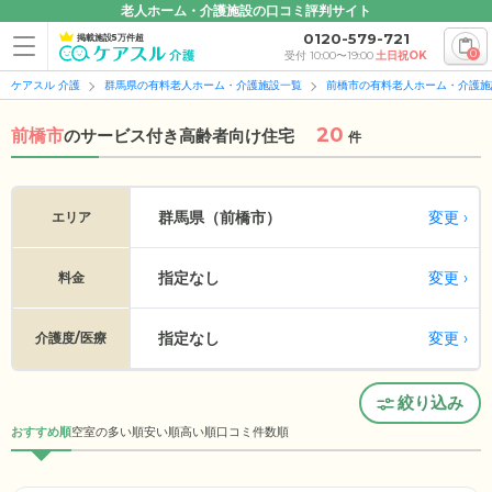
老人ホーム・介護施設の口コミ評判サイト
0120-579-721
掲載施設5万件超
0
受付 10:00〜19:00
土日祝OK
ケアスル 介護
群馬県の有料老人ホーム・介護施設一覧
前橋市の有料老人ホーム・介護施
20
前橋市
の
サービス付き高齢者向け住宅
件
変更
群馬県（前橋市）
エリア
指定なし
変更
料金
指定なし
変更
介護度/医療
絞り込み
おすすめ順
空室の多い順
安い順
高い順
口コミ件数順