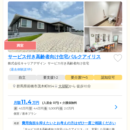
満室
サービス付き高齢者向け住宅パルクアイリス
株式会社キャリアデザイン
サービス付き高齢者向け住宅
(
退去体験談1件
)
自立
要支援1•2
要介護1〜5
認知症可
群馬県前橋市茂木町854
大胡駅
から 徒歩10分
11.4
月額
万円
(入居金
0
円) + 介護保険料
家
4.5
万円
管
4.4
万円
食
5,000
円
他
2.0
万円
個室 / 基本プラン
費用負担を抑えたいとお考えの方はぜひ一度ご相談ください
「サービス付き高齢者向け住宅パルクアイリス」は、充実した設備と徹