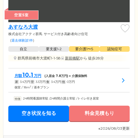
空室5室
あすなろ大渡
株式会社アクティ群馬
サービス付き高齢者向け住宅
(
退去体験談1件
)
自立
要支援1•2
要介護1〜5
認知症可
群馬県前橋市大渡町1-1-58
新前橋駅
から 徒歩28分
10.1
月額
万円
(入居金
7.8
万円) + 介護保険料
家
3.4
万円
管
3.3
万円
食
3.4
万円
他
0
万円
2
個室 / 18m
/ 基本プラン
24時間看護師常駐
/
24時間介護士常駐
/
トイレ付き居室
空き状況を知る
料金見積もり
※2026/08/03更新