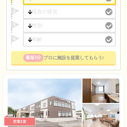
2
3
4
最短1分
プロに施設を提案してもらう
空室2室