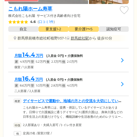
こもれ陽ホーム寿草
株式会社こもれ陽
サービス付き高齢者向け住宅
4.6
(
口コミ1件
)
自立
要支援1•2
要介護1〜5
認知症可
群馬県前橋市総社町植野957-1
群馬総社駅
から 徒歩10分
14.4
月額
万円
(入居金
0
円) + 介護保険料
家
4.9
万円
管
5.2
万円
食
2.3
万円
他
2.0
万円
個室 / 1人部屋
16.4
月額
万円
(入居金
0
円) + 介護保険料
家
8.6
万円
管
1.0
万円
食
2.8
万円
他
4.0
万円
二人部屋 / 2人部屋
デイサービスで運動や、地域の方との交流を大切にしていま
す
こもれ陽ホーム寿草には、提携・併設しているデイサービスがありま
す。日帰りで介護施設に通うデイサービス(通所介護)は、身体介護などの
日常生活上の支援だけでなく、機能訓練や生活改善のためのレクリエー
ションをおこなうことで、ご入居者様を心身両面からケア。筋力トレー
2人部屋あり・夫婦入居可
/
トイレ付き居室
ニングや集団体操などの運動による身体効果はもちろん、孤立感の解消
などの精神機能の維持・向上にも効果的です。またデイサービスで、ほ
定員23名
/
居室23室
/
かのご入居者様や通所介護のご利用者様とともに過ごす習慣を通じて、