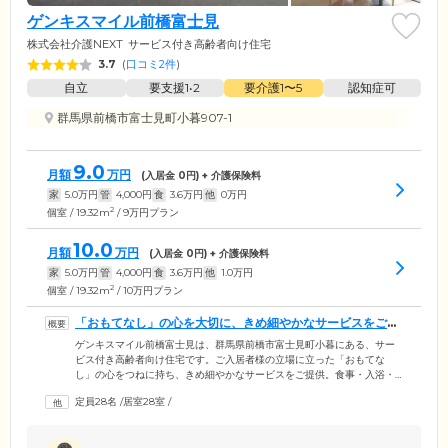
ゲンキスマイル前橋富士見
株式会社介護NEXT
サービス付き高齢者向け住宅
3.7
(
口コミ2件
)
自立
要支援1•2
要介護1〜5
認知症可
群馬県前橋市富士見町小暮907-1
9.0
月額
万円
(入居金
0
円) + 介護保険料
家
5.0
万円
管
4,000
円
食
3.6
万円
他
0
万円
2
個室 / 19.32m
/ 9万円プラン
10.0
月額
万円
(入居金
0
円) + 介護保険料
家
5.0
万円
管
4,000
円
食
3.6
万円
他
1.0
万円
2
個室 / 19.32m
/ 10万円プラン
「おもてなし」の心を大切に、きめ細やかなサービスをご提
供しています
ゲンキスマイル前橋富士見は、群馬県前橋市富士見町小暮にある、サー
ビス付き高齢者向け住宅です。ご入居者様の立場に立った「おもてな
し」の心をつねに持ち、きめ細やかなサービスをご提供。食事・入浴・
排泄などの身体介護はもちろん、洗濯や掃除などの、身の回りのお手伝
定員28名
/
居室28室
/
いをしています。また、血圧や体温測定などのバイタルチェックや、生
活相談などにも毎日ご対応。アットホームな雰囲気のなか、ご入居者様
お一人おひとりが快適に過ごせる環境づくりに注力しています。ホスピ