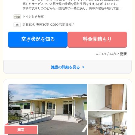
底したサービスでご入居者様の快適な日常生活を支えるお住まいです。
前橋市茂木町ののどかな田園地帯の一角にあり、街中の喧騒を離れて落
ち着いた環境で暮らしたい方に最適。上信電鉄線「大胡」駅からバスで3
トイレ付き居室
分とアクセスもよく、離れて暮らすご家族様やご友人様も気軽に面会に
お越しいただけます。そのほか、当ホームは介護施設ではなく「賃貸住
定員30名
/
居室30室
/
2020年3月設立
/
宅」。そのため、ご入居にあたって高額な入居金はいただいていませ
ん。敷金も0円としていますので、費用面でお悩みの方もまずは一度ご相
談ください。
空き状況を知る
料金見積もり
※2026/04/03更新
施設の詳細を見る
満室