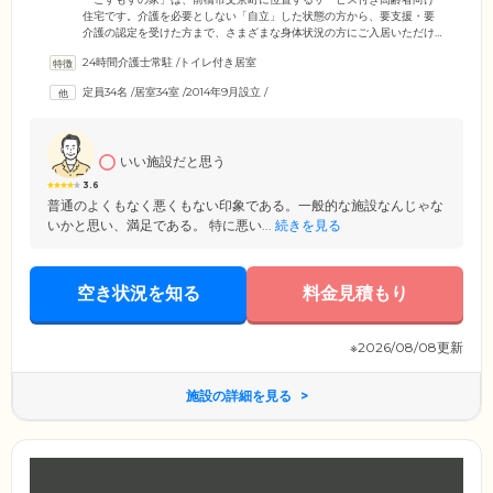
住宅です。介護を必要としない「自立」した状態の方から、要支援・要
介護の認定を受けた方まで、さまざまな身体状況の方にご入居いただけ
ます。ご入居者様がお住まいになる居室は、プライバシーに配慮した個
24時間介護士常駐
/
トイレ付き居室
室をご用意。各居室には、トイレ、独立洗面台、クローゼットを設置し
ています。また、当ホームにはデイサービスを併設しており、よりイキ
定員34名
/
居室34室
/
2014年9月設立
/
イキとした暮らしをご希望の方にご案内しています。体を動かすアクテ
ィビティやリハビリなど、さまざまな取り組みをご用意していますの
で、ぜひご利用ください。
いい施設だと思う
3.6
普通のよくもなく悪くもない印象である。一般的な施設なんじゃな
いかと思い、満足である。 特に悪い...
続きを見る
空き状況を知る
料金見積もり
※2026/08/08更新
施設の詳細を見る