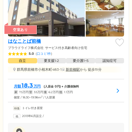
空室あり
はなことば前橋
プラウドライフ株式会社
サービス付き高齢者向け住宅
5.0
(
口コミ1件
)
自立
要支援1•2
要介護1~5
認知症可
群馬県前橋市小相木町483-1
新前橋駅
から 徒歩19分
18.3
月額
万円
(入居金
0
円) + 介護保険料
家
7.5
万円
管
3.5
万円
食
6.2
万円
他
1.1
万円
2
個室 / 18.30~19.98m
/ 1人部屋
トイレ付き居室
2013年6月設立
/