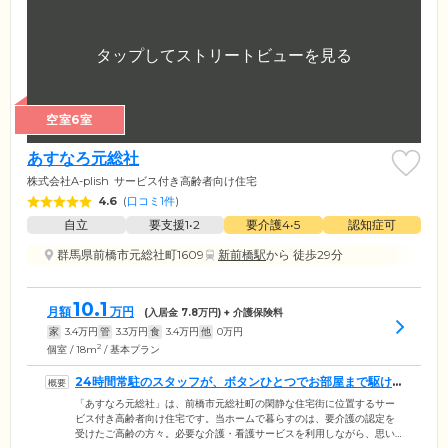
空室6室
あすなろ元総社
株式会社A-plish
サービス付き高齢者向け住宅
4.6
(
口コミ1件
)
自立
要支援1•2
要介護4•5
認知症可
群馬県前橋市元総社町1609
新前橋駅
から 徒歩29分
10.1
月額
万円
(入居金
7.8
万円) + 介護保険料
家
3.4
万円
管
3.3
万円
食
3.4
万円
他
0
万円
2
個室 / 18m
/ 基本プラン
24時間常駐のスタッフが、ボタンひとつでお部屋まで駆け
つけます
「あすなろ元総社」は、前橋市元総社町の閑静な住宅街に位置するサー
ビス付き高齢者向け住宅です。当ホームで暮らすのは、要介護の認定を
受けたご高齢の方々。必要な介護・看護サービスを利用しながら、思い