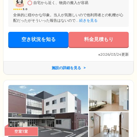
自宅から近く、物資の搬入が容易
5.0
全体的に穏やかな印象。当人が気難しいので他利用者との軋轢が心
配だったがそういった報告はないので...
続きを見る
空き状況を知る
料金見積もり
※2026/03/24更新
施設の詳細を見る
空室1室