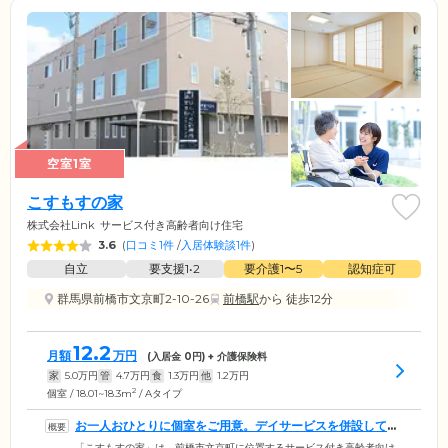
空室1室
こすもすの家
株式会社Link
サービス付き高齢者向け住宅
3.6
(
口コミ1件
/
入居体験談1件
)
自立
要支援1•2
要介護1〜5
認知症可
群馬県前橋市文京町2-10-26
前橋駅
から 徒歩12分
12.2
月額
万円
(入居金
0
円) + 介護保険料
家
5.0
万円
管
4.7
万円
食
1.3
万円
他
1.2
万円
2
個室 / 18.01~18.3m
/ Aタイプ
お一人おひとりに個室をご用意。デイサービスを併設してい
ます
「こすもすの家」は、前橋市文京町に位置するサービス付き高齢者向け