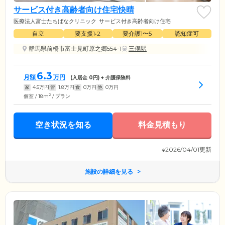
サービス付き高齢者向け住宅快晴
医療法人富士たちばなクリニック
サービス付き高齢者向け住宅
自立
要支援1•2
要介護1〜5
認知症可
群馬県前橋市富士見町原之郷554-1
三俣駅
6.3
月額
万円
(入居金
0
円) + 介護保険料
家
4.5
万円
管
1.8
万円
食
0
万円
他
0
万円
2
個室 / 18m
/ プラン
空き状況を知る
料金見積もり
※2026/04/01更新
施設の詳細を見る