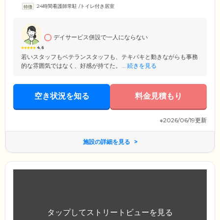
思いに生活を送っています。ホーム内にはスタッフが24時間常駐してお
24時間看護師常駐
/
トイレ付き居室
り、定期的に建物内を巡回。ご入居のみなさまの安否確認に努めていま
す。さらに、ご入居者様がお住まいになる各居室には緊急呼び出しボタ
ンを設置。ボタンひとつでスタッフが即座にお部屋まで駆けつけますの
で、プライベートな時間も安心してお過ごしください。
デイサービス併設で一人にならない
4.6
若いスタッフもベテランスタッフも、テキパキと動きながらも事務
的な雰囲気ではなく、好感が持てた。...
続きを見る
空き状況を知る
料金見積もり
※2026/06/19更新
施設の詳細を見る