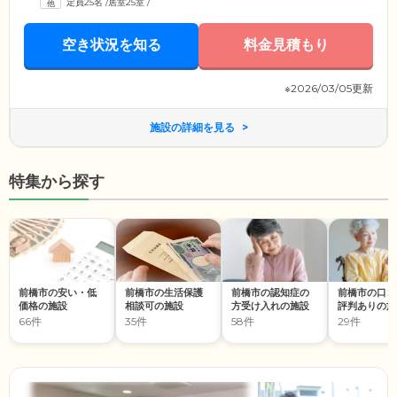
定員25名
/
居室25室
/
けます。そのほか、ヒノキで作った足湯スペースや温もりあふれる薪ス
トーブなど、充実の設備を整えております。ほっと一息つける居心地の
良い空間で、新しい暮らしをお過ごしください。
空き状況を知る
料金見積もり
※2026/03/05更新
施設の詳細を見る
特集から探す
前橋市の安い・低
前橋市の生活保護
前橋市の認知症の
前橋市の口コ
価格の施設
相談可の施設
方受け入れの施設
評判ありの施
66件
35件
58件
29件