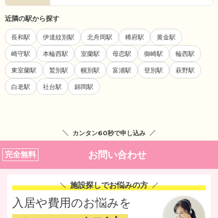
近隣の駅から探す
長和駅
伊達紋別駅
北舟岡駅
稀府駅
黄金駅
崎守駅
本輪西駅
室蘭駅
母恋駅
御崎駅
輪西駅
東室蘭駅
鷲別駅
幌別駅
富浦駅
登別駅
萩野駅
白老駅
社台駅
錦岡駅
カンタン60秒で申し込み
お問い合わせ
完全無料
施設探しでお悩みの方
入居や費用のお悩みを