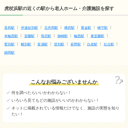
虎杖浜駅の近くの駅から老人ホーム・介護施設を探す
長和駅
伊達紋別駅
北舟岡駅
稀府駅
黄金駅
崎守駅
本輪西駅
室蘭駅
母恋駅
御崎駅
輪西駅
東室蘭駅
鷲別駅
幌別駅
富浦駅
登別駅
萩野駅
白老駅
社台駅
錦岡駅
こんなお悩みございませんか
何を調べたらいいかわからない！
いろいろ見てもどの施設がいいのかわからない！
ネットに掲載されている情報だけでなく、施設の実態を知り
たい！