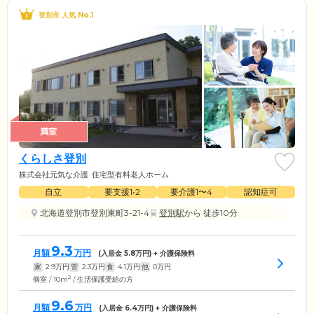
登別市 人気 No.1
満室
くらしさ登別
株式会社元気な介護
住宅型有料老人ホーム
自立
要支援1•2
要介護1〜4
認知症可
北海道登別市登別東町3-21-4
登別駅
から 徒歩10分
9.3
月額
万円
(入居金
5.8
万円) + 介護保険料
家
2.9
万円
管
2.3
万円
食
4.1
万円
他
0
万円
2
個室 / 10m
/ 生活保護受給の方
9.6
月額
万円
(入居金
6.4
万円) + 介護保険料