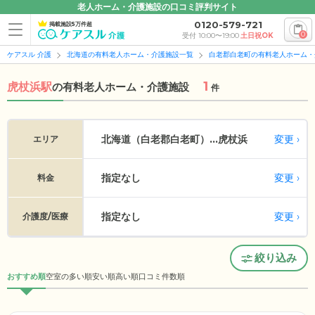
老人ホーム・介護施設の口コミ評判サイト
0120-579-721
掲載施設5万件超
0
受付 10:00〜19:00
土日祝OK
ケアスル 介護
北海道の有料老人ホーム・介護施設一覧
白老郡白老町の有料老人ホーム・
1
虎杖浜駅
の
有料老人ホーム・介護施設
件
変更
北海道（白老郡白老町）...
虎杖浜
エリア
指定なし
変更
料金
指定なし
変更
介護度/医療
絞り込み
おすすめ順
空室の多い順
安い順
高い順
口コミ件数順