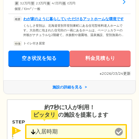
家
3.2
万円
管
2.3
万円
食
4.1
万円
他
0
万円
2
個室 / 10m
/ 一般
わが家のように暮らしていただけるアットホームな環境です
くらしさ登別は、北海道登別市登別東町にある住宅型有料老人ホームで
す。大自然に包まれた住宅街の一画にあるホームは、ベージュカラーの
外観がナチュラルな2階建て。水族館や遊園地、温泉施設、登別漁港のあ
るJR室蘭本線「登別」駅近くに位置し、ご家族様のご来訪にも便利で
トイレ付き居室
す。自然に溶け込むよう佇まいのホーム内には、ご入居者様が個室でお
過ごしになれるお部屋をご用意しています。食堂などの共用スペース
は、アットホームな雰囲気です。スタッフが24時間体制で常駐してお
空き状況を知る
料金見積もり
り、ご入居のみなさまにいつでも安心・快適な生活をご提供していま
す。
※2026/03/24更新
施設の詳細を見る
約7秒に1人が利用！
ピッタリ
の施設を提案します
STEP
1