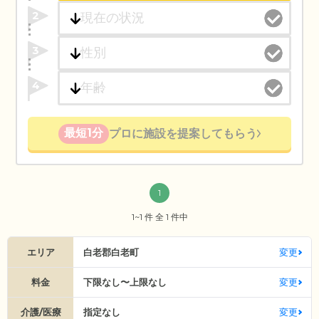
2
3
4
最短1分
プロに施設を提案してもらう
1
1~1 件 全 1 件中
エリア
白老郡白老町
変更
料金
下限なし〜上限なし
変更
介護/医療
指定なし
変更