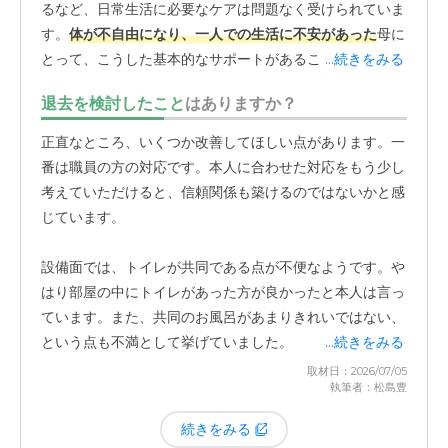
るなど、日常生活に必要なケアは問題なく受けられていま
す。
体が不自由になり、一人での生活に不安があった
母に
とって、こうした基本的なサポートがあることは安心材料
...続きをみる
になっています。詳しくは分かりませんが、
職員の方の数
退去を検討したこと
はありますか？
は足りているように見受けられます
。そのため、食事や移
動の介助といったサポートが滞りなく行われている印象で
正直なところ、いくつか改善してほしい点があります。一
す。介護の体制という面では、しっかりしているのではな
番は職員の方の対応です。本人に合わせた対応をもう少し
いかと感じています。
考えていただけると、信頼関係も築けるのではないかと感
じています。
設備面では、トイレが共同である点が不便なようです。や
はり部屋の中にトイレがあった方が良かったと本人は言っ
ています。また、共同のお風呂があまりきれいではない、
という点も不満として挙げていました。
...続きをみる
取材日：2026/07/05
執筆者：松島豊
こうした不満が積み重なり、
職員の方との信頼関係が崩れ
かけている
こともあって、本人は「移りたい」と話してい
続きをみる
ます。実際に使ってみて分かった希望とのズレが大きくな