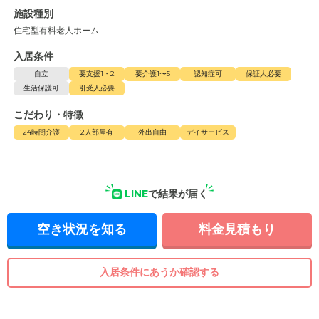
施設種別
住宅型有料老人ホーム
入居条件
自立
要支援1・2
要介護1〜5
認知症可
保証人必要
生活保護可
引受人必要
こだわり・特徴
24時間介護
2人部屋有
外出自由
デイサービス
LINE
で結果が届く
空き状況を知る
料金見積もり
入居条件にあうか確認する