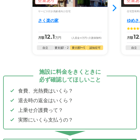
空室あり
空室あ
サービス付き高齢者向け住宅
住宅型有料
さく楽の家
ゆめさ
12.1
12
月額
万円
月額
(入居金
9
万円
+介護保険料)
自立
要支援1・2
要介護1〜5
認知症可
自立
施設に料金をきくときに
必ず確認してほしいこと
食費、光熱費はいくら？
退去時の返金はいくら？
上乗せ介護費って？
実際にいくら支払うの？