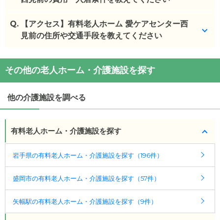
Q.
有料老人ホーム 愛ケアセンター西見前
【アクセス】有料老人ホーム 愛ケアセンター西
の入居金・月
額料金は次のとおりです。
見前の住所や交通手段を教えてください
・初期費用が
7.6
万円
・月額費用が
13.3
万円
有料老人ホーム 愛ケアセンター西見前
の
交通アクセ
その他の老人ホーム・介護施設を探す
ス
有料老人ホーム 愛ケアセンター西見前
の対応可能な
・
住所：
岩手県
盛岡市
西見前13-76
入居条件は次のとおりです。
・
最寄り駅：
他の介護施設を調べる
・要介護度：要支援1、要支援2、要介護1、要介護
2、要介護3、要介護4、要介護5
・認知症：受け入れ可
有料老人ホーム・介護施設を探す
ケアスル 介護では詳細な
料金プラン
をご確認頂けま
岩手県の有料老人ホーム・介護施設を探す（196件）
す。詳しくは
こちら
。
盛岡市の有料老人ホーム・介護施設を探す（57件）
◎ケアスル 介護の3つの特徴
・経験豊富な入居相談員が完全無料で施設探しをサ
矢幅駅の有料老人ホーム・介護施設を探す（9件）
ポート
入居相談：
0120-579-721
（無料）