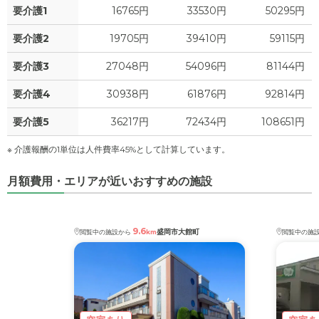
要介護1
16765円
33530円
50295円
要介護2
19705円
39410円
59115円
要介護3
27048円
54096円
81144円
要介護4
30938円
61876円
92814円
要介護5
36217円
72434円
108651円
※ 介護報酬の1単位は人件費率45%として計算しています。
月額費用・エリアが近いおすすめの施設
9.6
盛岡市大館町
閲覧中の施設から
km
閲覧中の施