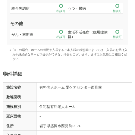
統合失調症
うつ・鬱病
相談可
相談可
その他
生活不活発病（廃用症候
がん・末期癌
群）
相談可
相談可
※「○」の場合、ホームの状況や入居するご本人様の状態等によっては、入居のお受け入
れや継続的なサービス提供ができない場合もございます。まずはお気軽にご相談くだ
さい。
物件詳細
施設名称
有料老人ホーム 愛ケアセンター西見前
敷地面積
-
施設種別
住宅型有料老人ホーム
延床面積
-
住所
岩手県盛岡市西見前13-76