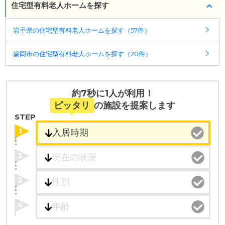
住宅型有料老人ホームを探す
受付時間：10：00～19：00
岩手県の住宅型有料老人ホームを探す（57件）
・全国10000件の介護施設情報を掲載
幅広い選択肢の中から、条件にあった施設を選ぶ
盛岡市の住宅型有料老人ホームを探す（20件）
ことができます。
・こだわりの条件や医療体制から施設を探せる
たとえば「カラオケ」「麻雀」が楽しめる施設、
約7秒に1人が利用！
「夫婦入居可」の施設、「看取り可」の施設など、
ピッタリ
の施設を提案します
医療・看護体制から施設を探すこともできます。
STEP
1
2
3
4