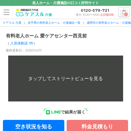
老人ホーム・介護施設の口コミ評判サイト
0120-579-721
掲載施設5万件超
0
受付 10:00〜19:00
土日祝OK
ケアスル 介護
岩手県の有料老人ホーム・介護施設一覧
盛岡市の有料老人ホーム・介護施
有料老人ホーム 愛ケアセンター西見前
（
入居体験談
1
件
）
最終更新日：2026/04/01
LINE
で結果が届く
空き状況を知る
料金見積もり