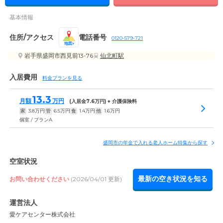
基本情報
住所/アクセス
電話番号
0120-579-721
地図
岩手県盛岡市西見前13-76
仙北町駅
入居費用
料金プランを見る
13.3
月額
万円
(入居金
7.6
万円) + 介護保険料
家
3.8
万円
管
6.5
万円
食
1.4
万円
他
1.6
万円
個室 / プランA
盛岡市の年金で入れる老人ホーム特集から探す
空室状況
最新の空き状況を知る
お問い合わせください
(2026/04/01 更新)
運営法人
愛ケアセンター株式会社