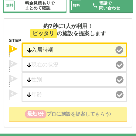
料金見積もりで
電話で
無料
無料
まとめて確認
問い合わせ
約7秒に1人が利用！
ピッタリ
の施設を提案します
STEP
1
2
3
4
最短1分
プロに施設を提案してもらう