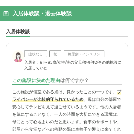
入居体験談・退去体験談
入居体験談
症状なし
杖
糖尿病・インスリン
入居者：81〜85歳/女性/実の父母/要介護2/その他施設に
入居していた
この施設に決めた理由
は何ですか？
この施設が個室である点は、良かったことの一つです。
プ
ライバシーが比較的守られているため
、母は自分の部屋で
安心してテレビを見て過ごせているようです。他の入居者
を気にすることなく、一人の時間を大切にできる環境は、
母にとって心地よいのだと思います。食事のサポートや、
部屋から食堂などへの移動の際に車椅子で迎えに来てくれ