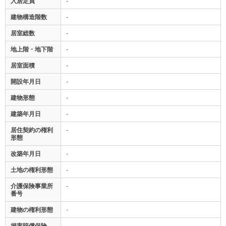
入居定員
-
建物構造階数
-
居室総数
-
地上階・地下階
-
居室面積
-
開設年月日
-
建物形態
-
建築年月日
-
居住契約の権利
-
形態
改築年月日
-
土地の権利形態
-
介護保険事業所
-
番号
建物の権利形態
-
損害賠償保険
-