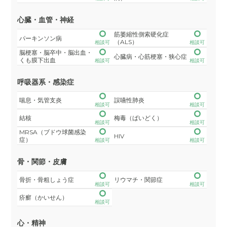
心臓・血管・神経
筋萎縮性側索硬化症
パーキンソン病
（ALS）
相談可
相談可
脳梗塞・脳卒中・脳出血・
心臓病・心筋梗塞・狭心症
くも膜下出血
相談可
相談可
呼吸器系・感染症
喘息・気管支炎
誤嚥性肺炎
相談可
相談可
結核
梅毒（ばいどく）
相談可
相談可
MRSA（ブドウ球菌感染
HIV
症）
相談可
相談可
骨・関節・皮膚
骨折・骨粗しょう症
リウマチ・関節症
相談可
相談可
疥癬（かいせん）
相談可
心・精神