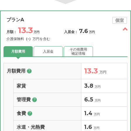
プランA
個室
13.3
7.6
月額：
入居金：
万円
万円
介護保険料
（-）
万円を含む
その他費用
月額費用
入居金
補足情報
13.3
月額費用
?
万円
3.8
家賃
万円
6.5
管理費
?
万円
1.4
食費
?
万円
1.6
水道・光熱費
万円