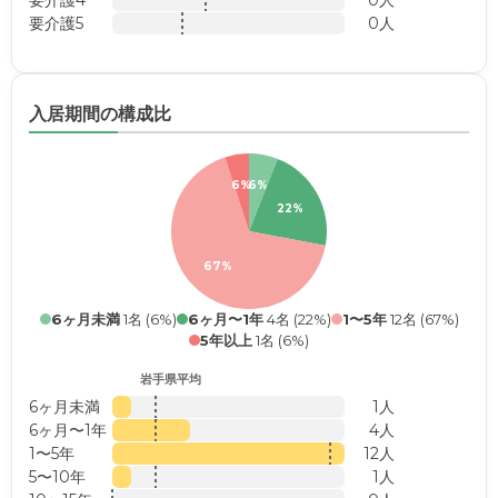
要介護5
0人
入居期間の構成比
6%
6%
22%
67%
6ヶ月未満
1名 (6%)
6ヶ月〜1年
4名 (22%)
1〜5年
12名 (67%)
5年以上
1名 (6%)
岩手県平均
6ヶ月未満
1人
6ヶ月〜1年
4人
1〜5年
12人
5〜10年
1人