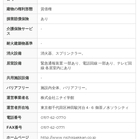
建物の権利形態
賃借権
損害賠償保険
あり
介護保険サービ
-
ス
耐火建築物基準
-
消火設備
消火器、スプリンクラー。
居室設備
緊急通報装置:一部あり、電話回線:一部あり、テレビ回
線:各居室内にあり
共用施設設備
-
バリアフリー
施設内全体、バリアフリー。
運営事業者名
株式会社ニチイ学館
運営者所在地
東京都千代田区神田駿河台４-６ 御茶ノ水ソラシティ
電話番号
0197-62-0770
FAX番号
0197-62-0771
ホームページ
http://www.nichiigakkan.co.jp