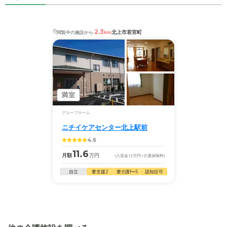
3、要介護4、要介護5
ニチイケアセンター黒沢尻
の
交通アクセス
・認知症：受け入れ可
・ＪＲ東北新幹線・ＪＲ東北本線「北上」駅下車 タ
2.3
北上市若宮町
閲覧中の施設から
km
クシーで約１０分
ケアスル 介護では詳細な
料金プラン
をご確認頂けま
す。詳しくは
こちら
。
◎ケアスル 介護の3つの特徴
・経験豊富な入居相談員が完全無料で施設探しをサ
満室
ポート
グループホーム
入居相談：
0120-579-721
（無料）
ニチイケアセンター北上駅前
受付時間：10：00～19：00
4.6
・全国10000件の介護施設情報を掲載
11.6
月額
万円
(入居金
13
万円
+介護保険料)
幅広い選択肢の中から、条件にあった施設を選ぶ
自立
要支援2
要介護1〜5
認知症可
ことができます。
・こだわりの条件や医療体制から施設を探せる
たとえば「カラオケ」「麻雀」が楽しめる施設、
「夫婦入居可」の施設、「看取り可」の施設など、