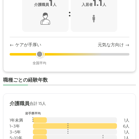
1
1.1
介護職員
人
入居者
人
:
← ケアが手厚い
元気な方向け →
全国平均
職種ごとの経験年数
介護職員
合計 15人
岩手県平均
1年未満
1人
1~3年
6人
3~5年
1人
5~10年
1人