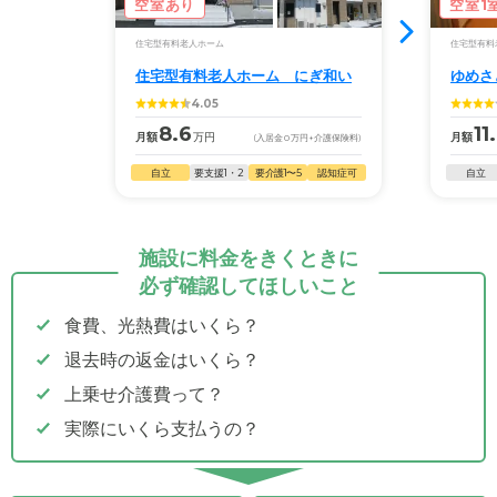
空室あり
空室1
住宅型有料老人ホーム
住宅型有料
住宅型有料老人ホーム にぎ和い
ゆめさ
4.05
8.6
11
月額
万円
月額
(入居金
0
万円
+介護保険料)
自立
要支援1・2
要介護1〜5
認知症可
自立
施設に料金をきくときに
必ず確認してほしいこと
食費、光熱費はいくら？
退去時の返金はいくら？
上乗せ介護費って？
実際にいくら支払うの？