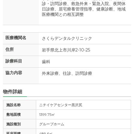
診・訪問診療、救急外来・緊急入院、夜間休
日診療、居宅療養管理指導、健康診断、地域
医療機関との相互調整
医療機関名
さくらデンタルクリニック
住所
岩手県北上市川岸2-10-25
診療科目
歯科
協力内容
外来診療、往診、訪問診療
物件詳細
施設名称
ニチイケアセンター黒沢尻
敷地面積
1399.75㎡
施設種別
グループホーム
延床面積
489.6㎡