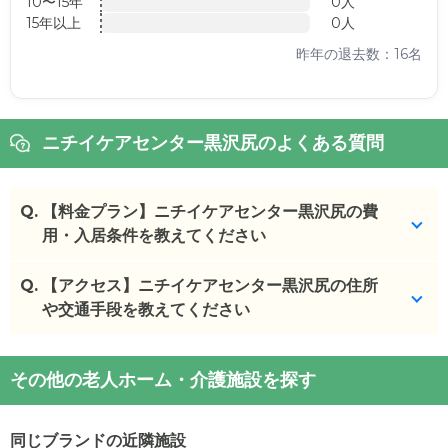
10〜15年
0人
15年以上
0人
昨年の退去数：16名
ニチイケアセンター黒沢尻のよくある質問
Q.
【料金プラン】ニチイケアセンター黒沢尻の費
用・入居条件を教えてください
Q.
ニチイケアセンター黒沢尻
【アクセス】ニチイケアセンター黒沢尻の住所
の入居金・月額料金は次
のとおりです。
や交通手段を教えてください
・初期費用が
13
万円
・月額費用が
11.6
万円
ニチイケアセンター黒沢尻
の
交通アクセス
その他の老人ホーム・介護施設を探す
・
住所：
岩手県
北上市
さくら通り18-10
ニチイケアセンター黒沢尻
の対応可能な入居条件は
・
最寄り駅：
柳原駅
0.5km
北上駅
2.1km
村崎野駅
次のとおりです。
2.8km
江釣子駅
3.0km
同じブランドの近隣施設
・要介護度：要支援2、要介護1、要介護2、要介護