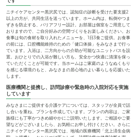
です
ニチイケアセンター黒沢尻では、認知症の診断を受けた要支援2
以上の方が、共同生活を送っています。ホーム内は、転倒やつま
ずきを防止する、バリアフリー設計。お部屋は個室をご用意して
おりますので、ご自分好みの空間づくりをお楽しみください。お
食事は旬の食材を取り入れたメニューを、1日3食ご提供。お食事
の前には、口腔機能維持のための「健口体操」をみなさまで行っ
ています。入浴は、二方向からの介助が可能なユニットバスを設
置。おひとりでの入浴が難しい方も、安全かつ快適に清潔を保っ
ていただくことが可能です。当ホームはご家庭のようなぬくもり
を感じる環境のもと、みなさまの居心地のよい暮らしを応援いた
します。
医療機関と提携し、訪問診療や緊急時の入院対応を実施
しています
みなさまにご提供する介護ケアについては、スタッフが全員で話
し合いを重ね、プランを作成しています。プランの内容は、ご家
族様にも丁寧かつきめ細やかにご説明いたします。ご相談やご要
望などがございましたら、お気軽にお申し付けください。さらに
ニチイケアセンター黒沢尻では、地域の医療機関「北上済生会病