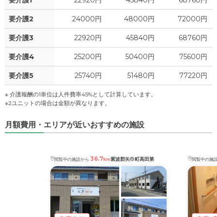
要介護2
24000円
48000円
72000円
要介護3
22920円
45840円
68760円
要介護4
25200円
50400円
75600円
要介護5
25740円
51480円
77220円
※ 介護報酬の1単位は人件費率45%として計算しています。
※2ユニットの場合は金額が異なります。
月額費用・エリアが近いおすすめの施設
36.7
紫波郡矢巾町高田第
閲覧中の施設から
km
閲覧中の施