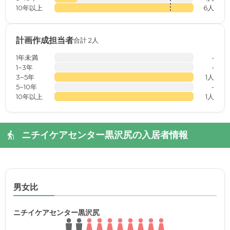
10年以上
6人
計画作成担当者
合計 2人
1年未満
-
1~3年
-
3~5年
1人
5~10年
-
10年以上
1人
ニチイケアセンター黒沢尻の入居者情報
男女比
ニチイケアセンター黒沢尻