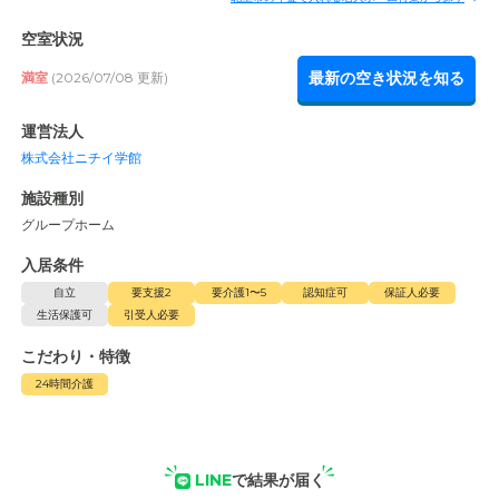
空室状況
最新の空き状況を知る
満室
(2026/07/08 更新)
運営法人
株式会社ニチイ学館
施設種別
グループホーム
入居条件
自立
要支援2
要介護1〜5
認知症可
保証人必要
生活保護可
引受人必要
こだわり・特徴
24時間介護
LINE
で結果が届く