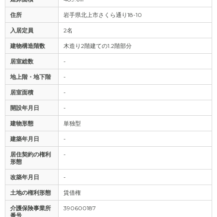
住所
岩手県北上市さくら通り18-10
入居定員
2名
建物構造階数
木造り2階建ての1.2階部分
居室総数
-
地上階・地下階
-
居室面積
-
開設年月日
-
建物形態
単独型
建築年月日
-
居住契約の権利
-
形態
改築年月日
-
土地の権利形態
賃借権
介護保険事業所
390600187
番号