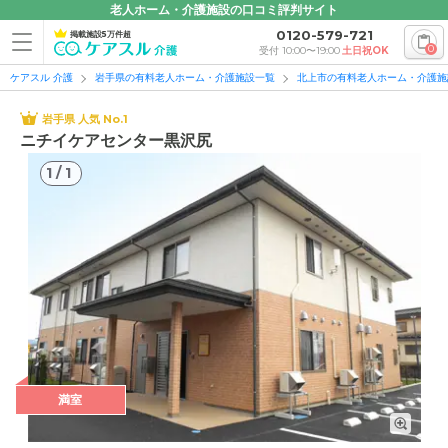
老人ホーム・介護施設の口コミ評判サイト
0120-579-721
掲載施設5万件超
0
受付 10:00〜19:00
土日祝OK
ケアスル 介護
岩手県の有料老人ホーム・介護施設一覧
北上市の有料老人ホーム・介護施
岩手県 人気 No.1
ニチイケアセンター黒沢尻
1
/
1
1
/
1
満室