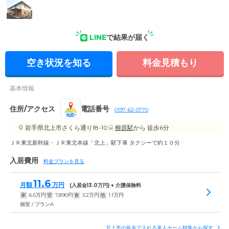
外観: 明るく温かみを感じるつくりの建物です。入り口の前に
LINE
で結果が届く
広いスペースがあり、お車で乗り付けていただけます。
空き状況を知る
料金見積もり
基本情報
住所/アクセス
電話番号
0197-62-0770
地図
岩手県北上市さくら通り18-10
柳原駅
から 徒歩6分
ＪＲ東北新幹線・ＪＲ東北本線「北上」駅下車 タクシーで約１０分
入居費用
料金プランを見る
11.6
月額
万円
(入居金
13.0
万円) + 介護保険料
家
6.5
万円
管
7,890
円
食
3.2
万円
他
1.1
万円
個室 / プランA
北上市の年金で入れる老人ホーム特集から探す