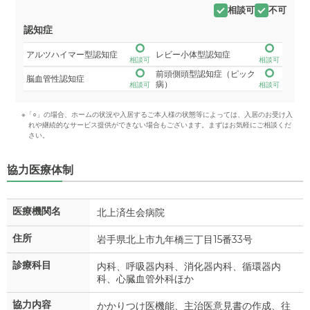
相談可
不可
認知症
アルツハイマー型認知症
レビー小体型認知症
相談可
相談可
前頭側頭型認知症（ピック
脳血管性認知症
病）
相談可
相談可
※「○」の場合、ホームの状況や入居するご本人様の状態等によっては、入居のお受け入
れや継続的なサービス提供ができない場合もございます。まずはお気軽にご相談くだ
さい。
協力医療体制
医療機関名
北上済生会病院
住所
岩手県北上市九年橋三丁目15番33号
診療科目
内科、呼吸器内科、消化器内科、循環器内
科、心臓血管外科ほか
協力内容
かかりつけ医機能、主治医意見書の作成、往