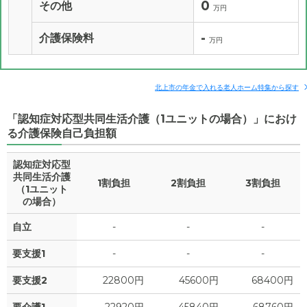
0
その他
万円
-
介護保険料
万円
北上市の年金で入れる老人ホーム特集から探す
「認知症対応型共同生活介護（1ユニットの場合）」におけ
る介護保険自己負担額
認知症対応型
共同生活介護
1割負担
2割負担
3割負担
（1ユニット
の場合）
自立
-
-
-
要支援1
-
-
-
要支援2
22800円
45600円
68400円
要介護1
22920円
45840円
68760円