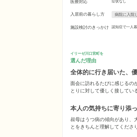
医療対応
症状なし
入居前の暮らし方
病院に入院
施設検討のきっかけ
認知症で一人
イリーゼ川口宮町を
選んだ理由
全体的に行き届いた、
面会に訪れるたびに感じるの
とりに対して優しく接してい
本人の気持ちに寄り添
叔母はうつ病の傾向があり、
とをきちんと理解してくださり