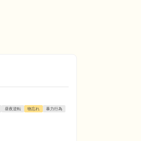
昼夜逆転
物忘れ
暴力行為