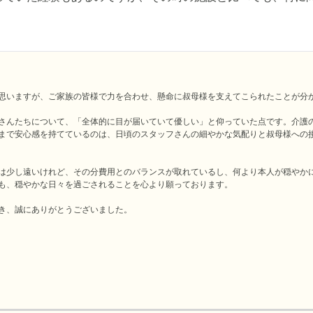
思いますが、ご家族の皆様で力を合わせ、懸命に叔母様を支えてこられたことが分か
さんたちについて、「全体的に目が届いていて優しい」と仰っていた点です。介護
まで安心感を持てているのは、日頃のスタッフさんの細やかな気配りと叔母様への
は少し遠いけれど、その分費用とのバランスが取れているし、何より本人が穏やか
も、穏やかな日々を過ごされることを心より願っております。

き、誠にありがとうございました。