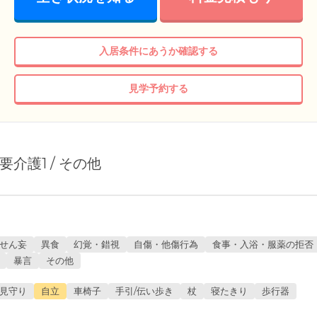
入居条件にあうか確認する
見学予約する
/ 要介護1 / その他
せん妄
異食
幻覚・錯視
自傷・他傷行為
食事・入浴・服薬の拒否
暴言
その他
見守り
自立
車椅子
手引/伝い歩き
杖
寝たきり
歩行器