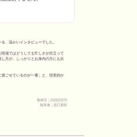
る、温かいインタビューでした。

の現場ではどうしても忙しさが目立って
接し方が、しっかりとお身内の方にも伝
に過ごせているのが一番」と、現実的か
取材日：2026/03/31
執筆者：谷口美咲