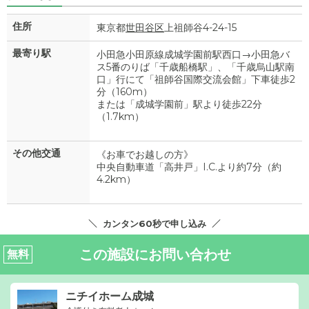
住所
東京都
世田谷区
上祖師谷4-24-15
最寄り駅
小田急小田原線成城学園前駅西口→小田急バ
ス5番のりば「千歳船橋駅」、「千歳烏山駅南
口」行にて「祖師谷国際交流会館」下車徒歩2
分（160m）
または「成城学園前」駅より徒歩22分
（1.7km）
その他交通
《お車でお越しの方》
中央自動車道「高井戸」I.C.より約7分（約
4.2km）
カンタン60秒で申し込み
この施設にお問い合わせ
無料
ニチイホーム成城