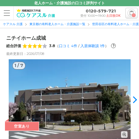
老人ホーム・介護施設の口コミ評判サイト
0120-579-721
掲載施設5万件超
0
受付 10:00〜19:00
土日祝OK
ケアスル 介護
東京都の有料老人ホーム・介護施設一覧
世田谷区の有料老人ホーム・介護
ニチイホーム成城
総合評価
3.8
（
口コミ
4
件
/
入居体験談
1
件
）
?
最終更新日：2026/07/08
1
/
7
1
/
7
空室あり