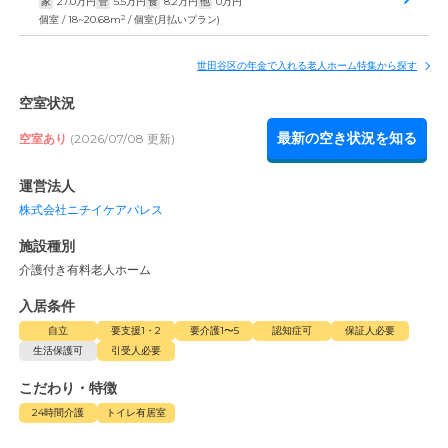
家
27.0
万円
管
5.5
万円
食
8.2
万円
他
0
万円
2
個室 / 18~20.68m
/ 個室(月払いプラン)
世田谷区の年金で入れる老人ホーム特集から探す
空室状況
最新の空き状況を知る
空室あり
(2026/07/08 更新)
運営法人
株式会社ニチイケアパレス
施設種別
介護付き有料老人ホーム
入居条件
自立
要支援1・2
要介護1〜5
認知症可
保証人必要
生活保護可
引受人必要
こだわり・特徴
24時間介護
トイレ有居室