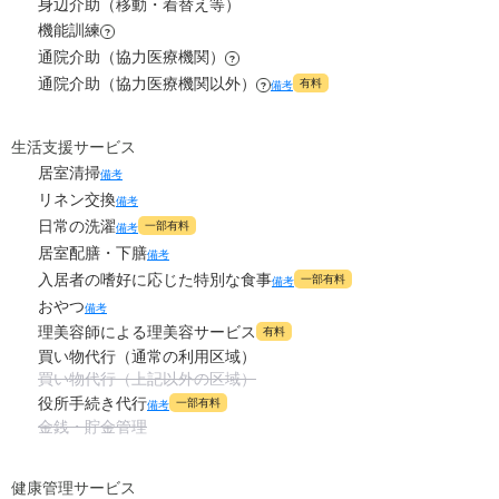
身辺介助（移動・着替え等）
0
水道・光熱費
機能訓練
万円
?
通院介助（協力医療機関）
?
0
上乗せ介護費
?
通院介助（協力医療機関以外）
万円
有料
備考
?
0
その他
万円
生活支援サービス
居室清掃
備考
-
介護保険料
万円
リネン交換
備考
日常の洗濯
一部有料
備考
居室配膳・下膳
備考
入居者の嗜好に応じた特別な食事
一部有料
備考
おやつ
備考
理美容師による理美容サービス
有料
買い物代行（通常の利用区域）
買い物代行（上記以外の区域）
役所手続き代行
一部有料
備考
金銭・貯金管理
健康管理サービス