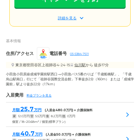
詳細を見る
基本情報
住所/アクセス
電話番号
03-5384-7511
地図
東京都世田谷区上祖師谷4-24-15
仙川駅
から 徒歩17分
小田急小田原線成城学園前駅西口→小田急バス5番のりば「千歳船橋駅」、「千歳
烏山駅南口」行にて「祖師谷国際交流会館」下車徒歩2分（160m） または「成城学
園前」駅より徒歩22分（1.7km）
入居費用
料金プランを見る
25.7
月額
万円
(入居金
480.0
万円) + 介護保険料
家
12.0
万円
管
5.5
万円
食
8.2
万円
他
0
万円
2
個室 / 18~20.68m
/ 個室(標準プラン)
40.7
月額
万円
(入居金
50.0
万円) + 介護保険料