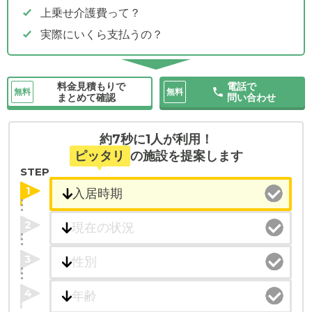
上乗せ介護費って？
実際にいくら支払うの？
料金見積もりで
電話で
無料
無料
まとめて確認
問い合わせ
約7秒に1人が利用！
ピッタリ
の施設を提案します
STEP
1
2
3
4