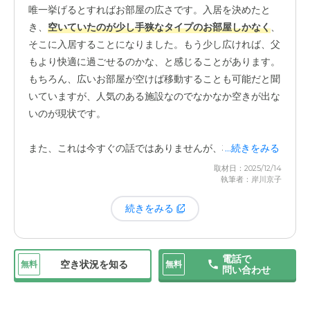
この施設に空きがあったのは幸運でした。何かあったとき
唯一挙げるとすればお部屋の広さです。入居を決めたと
に家族がすぐに駆けつけられる距離にあるというのは、
き、
空いていたのが少し手狭なタイプのお部屋しかなく
、
日々の生活を送る上で何よりの安心材料になっています。
そこに入居することになりました。もう少し広ければ、父
家族として一番安心できるのは、やはり
専門のスタッフさ
もより快適に過ごせるのかな、と感じることがあります。
んが24時間体制で見守ってくださる
点です。夜中に何か
もちろん、広いお部屋が空けば移動することも可能だと聞
あっても、すぐに対応していただける。この安心感は、在
いていますが、人気のある施設なのでなかなか空きが出な
宅介護では決して得られなかったものです。母と二人で暮
いのが現状です。
らしていた頃は、夜中に何かあったらどうしようと、母も
私も常に不安を抱えていました。そのプレッシャーから解
また、これは今すぐの話ではありませんが、将来的に母の
...続きをみる
放されただけでも、私たちの精神的な負担は大きく軽減さ
入居も考えたとき、今の施設だと二人で入るには少し手狭
取材日：2025/12/14
れました。
執筆者：岸川京子
に感じます。母が「もうしんどい」となったときに、父と
一緒の施設に入ってもらうのが理想ですが、その点では他
続きをみる
さらに、日中は看護師さんが常駐してくださっているのも
の施設も検討の必要があります。ただ、これは私たちの家
心強いです。父は過去に前立腺がんを患ったこともあり、
庭の事情であって、施設そのものへの大きな不満というわ
年齢的にもいつ体調が変化するかわかりません。健康面で
けではありません。
電話で
何か気になることがあれば、すぐに専門的な視点で見てい
空き状況を知る
無料
無料
問い合わせ
ただける環境は、本当にありがたいです。介護と医療の両
面からしっかりとサポートしていただける体制が整ってい