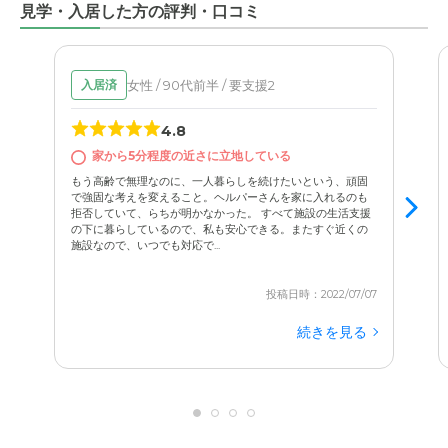
るからこそ、私たちは安心して父を預けることができてい
見学・入居した方の評判・口コミ
ます。父がこの施設での生活に慣れてきた大きな理由の一
つが、レクリエーション、特に外出の機会を設けてくださ
ることだと思います。施設に入ると、どうしても行動範囲
女性 / 90代前半 / 要支援2
入居済
が狭まり、単調な毎日になりがちなのではないかと心配し
4.8
ていました。しかし、こちらの施設では
スタッフの方が付
家から5分程度の近さに立地している
き添って、近くの公園などへ連れ出してくれる
んです。
もう高齢で無理なのに、一人暮らしを続けたいという、頑固
で強固な考えを変えること。ヘルパーさんを家に入れるのも
父もこの外出をとても楽しみにしているようで、私たちに
拒否していて、らちが明かなかった。 すべて施設の生活支援
の下に暮らしているので、私も安心できる。またすぐ近くの
会ったときにもその話をしてくれます。外の景色を見た
施設なので、いつでも対応で...
り、季節の移ろいを感じたりすることは、心身ともに良い
刺激になっているようです。在宅介護の頃は、母が高齢と
投稿日時：2022/07/07
いうこともあり、安全面を考えると頻繁に父を外に連れ出
続きを見る
すことは困難でした。施設に入ったことで、かえって外の
空気に触れる機会が増えたのは、嬉しい驚きでした。本人
が「いいみたいだ」と喜んでいる姿を見ると、ここに入れ
て本当に良かったなと実感します。