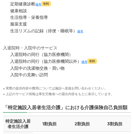
定期健康診断
有料
備考
健康相談
生活指導・栄養指導
服薬支援
生活リズムの記録（排便・睡眠等）
備考
入退院時・入院中のサービス
入退院時の同行（協力医療機関）
入退院時の同行（協力医療機関以外）
有料
備考
入院中の洗濯物交換・買い物
入院中の見舞い訪問
※ 実際の提供内容や費用については施設へ直接お問い合わせください。
※ 上記のサービス情報は厚生労働省への届出内容をもとに表示しています。
「特定施設入居者生活介護」における介護保険自己負担額
特定施設入居
1割負担
2割負担
3割負担
者生活介護