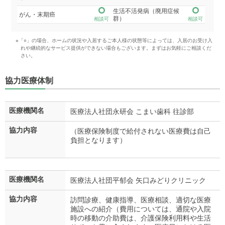
生活不活発病（廃用症候
がん・末期癌
群）
相談可
相談可
※「○」の場合、ホームの状況や入居するご本人様の状態等によっては、入居のお受け入
れや継続的なサービス提供ができない場合もございます。まずはお気軽にご相談くだ
さい。
協力医療体制
医療機関名
医療法人社団永研会 こまい歯科 往診部
協力内容
（医療保険制度で給付されない医療費は自己
負担となります）
医療機関名
医療法人社団平郁会 矢口みどりクリニック
協力内容
訪問診療、健康指導、医療相談、適切な医療
施設への紹介（費用については、通院や入院
時の移動の介助費は、介護保険利用料や生活