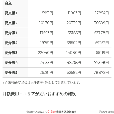
自立
-
-
-
要支援1
5951円
11903円
17854円
要支援2
10170円
20339円
30509円
要介護1
17593円
35185円
52778円
要介護2
19751円
39502円
59252円
要介護3
22040円
44080円
66119円
要介護4
24133円
48265円
72398円
要介護5
26291円
52582円
78872円
※ 介護報酬の1単位は人件費率45%として計算しています。
月額費用・エリアが近いおすすめの施設
0.7
世田谷区上祖師谷
閲覧中の施設から
km
閲覧中の施