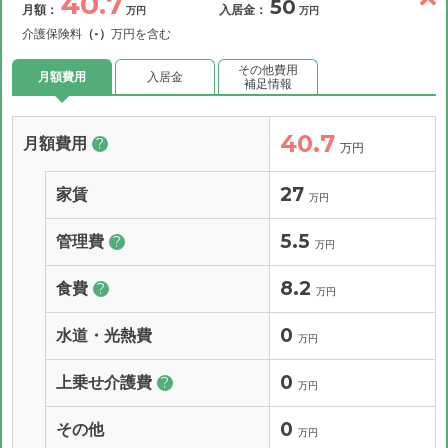
40.7
50
月額：
入居金：
万円
万円
介護保険料
（-）
万円を含む
その他費用
月額費用
入居金
補足情報
40.7
月額費用
?
万円
27
家賃
万円
5.5
管理費
?
万円
8.2
食費
?
万円
0
水道・光熱費
万円
0
上乗せ介護費
?
万円
0
その他
万円