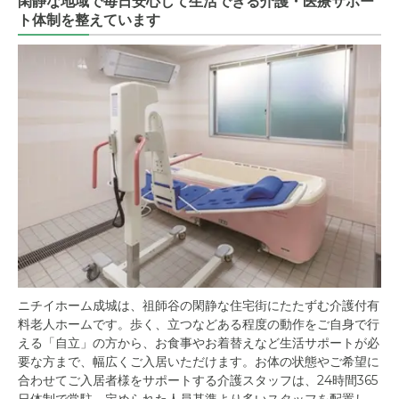
閑静な地域で毎日安心して生活できる介護・医療サポー
ト体制を整えています
ニチイホーム成城は、祖師谷の閑静な住宅街にたたずむ介護付有
料老人ホームです。歩く、立つなどある程度の動作をご自身で行
える「自立」の方から、お食事やお着替えなど生活サポートが必
要な方まで、幅広くご入居いただけます。お体の状態やご希望に
合わせてご入居者様をサポートする介護スタッフは、24時間365
日体制で常駐。定められた人員基準より多いスタッフを配置し、