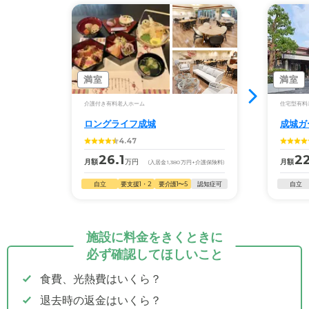
満室
満室
介護付き有料老人ホーム
住宅型有料
ロングライフ成城
成城ガ
4.47
26.1
22
月額
万円
月額
(入居金
1,380
万円
+介護保険料)
自立
要支援1・2
要介護1〜5
認知症可
自立
施設に料金をきくときに
必ず確認してほしいこと
食費、光熱費はいくら？
退去時の返金はいくら？