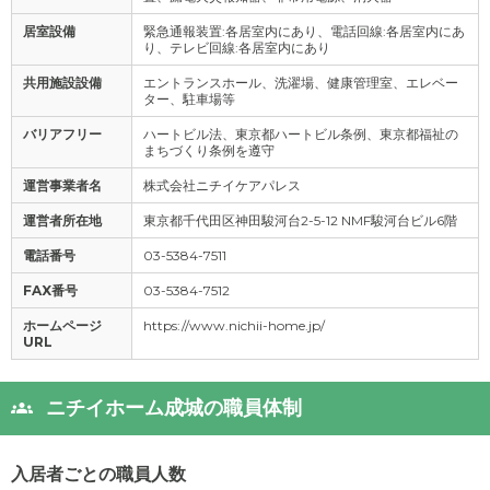
居室設備
緊急通報装置:各居室内にあり、電話回線:各居室内にあ
り、テレビ回線:各居室内にあり
共用施設設備
エントランスホール、洗濯場、健康管理室、エレベー
ター、駐車場等
バリアフリー
ハートビル法、東京都ハートビル条例、東京都福祉の
まちづくり条例を遵守
運営事業者名
株式会社ニチイケアパレス
運営者所在地
東京都千代田区神田駿河台2-5-12 NMF駿河台ビル6階
電話番号
03-5384-7511
FAX番号
03-5384-7512
ホームページ
https://www.nichii-home.jp/
URL
ニチイホーム成城の職員体制
入居者ごとの職員人数