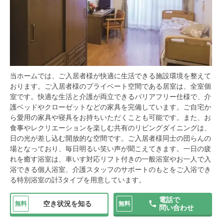
当ホームでは、ご入居者様が快適に生活できる施設環境を整えて
おります。ご入居者様のプライベート空間である居室は、全室個
室です。快適な生活と介護が両立できるバリアフリー仕様で、介
護ベッドやクローゼットなどの家具を完備しています。ご自宅か
ら愛用の家具や寝具をお持ちいただくことも可能です。また、お
食事やレクリエーションを楽しむ共有のリビングダイニングは、
日の光が差し込む開放的な空間です。ご入居者様同士の団らんの
場となっており、毎日明るい笑い声が聞こえてきます。一日の疲
れを癒す浴室は、車いす対応リフト付きの一般浴室やお一人で入
浴できる個人浴室、介護スタッフのサポートのもとをご入浴でき
る特別浴室の計3タイプを用意しています。
電話で
空き状況を知る
無料
無料
問い合わせ