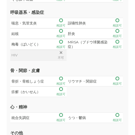
呼吸器系・感染症
喘息・気管支炎
誤嚥性肺炎
相談可
相談可
結核
肝炎
相談可
相談可
MRSA（ブドウ球菌感染
梅毒（ばいどく）
症）
相談可
相談可
HIV
不可
骨・関節・皮膚
骨折・骨粗しょう症
リウマチ・関節症
相談可
相談可
疥癬（かいせん）
相談可
心・精神
統合失調症
うつ・鬱病
相談可
相談可
その他