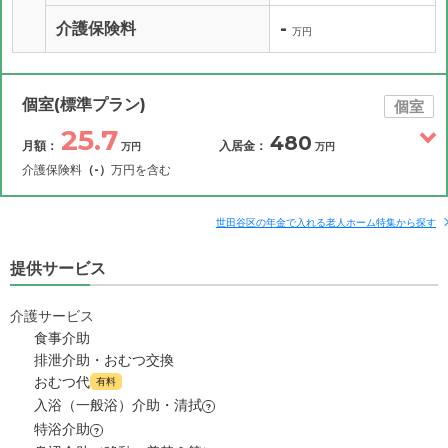
-
介護保険料
万円
個室(標準プラン)
個室
25.7
480
月額：
入居金：
万円
万円
介護保険料
（-）
万円を含む
その他費用
月額費用
入居金
補足情報
世田谷区の年金で入れる老人ホーム特集から探す
提供サービス
25.7
月額費用
?
万円
介護サービス
12
家賃
万円
食事介助
排泄介助・おむつ交換
5.5
管理費
?
おむつ代
万円
有料
入浴（一般浴）介助・清拭
?
8.2
食費
?
特浴介助
万円
?