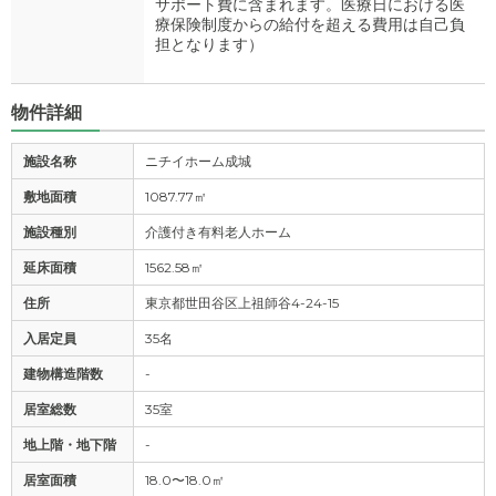
サポート費に含まれます。医療日における医
療保険制度からの給付を超える費用は自己負
担となります）
物件詳細
施設名称
ニチイホーム成城
敷地面積
1087.77㎡
施設種別
介護付き有料老人ホーム
延床面積
1562.58㎡
住所
東京都世田谷区上祖師谷4-24-15
入居定員
35名
建物構造階数
-
居室総数
35室
地上階・地下階
-
居室面積
18.0〜18.0㎡