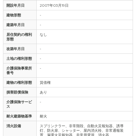
開設年月日
2007年03月19日
建物形態
-
建築年月日
-
居住契約の権利
なし
形態
改築年月日
-
土地の権利形態
-
介護保険事業所
-
番号
建物の権利形態
賃借権
損害賠償保険
あり
介護保険サービ
-
ス
耐火建築物基準
耐火
消火設備
スプリンクラー、非常階段、自動火災報知器、誘導
灯、防火扉、シャッター、屋内消火栓、非常通報装
置、漏電火災報知器、非常用電源、消火器