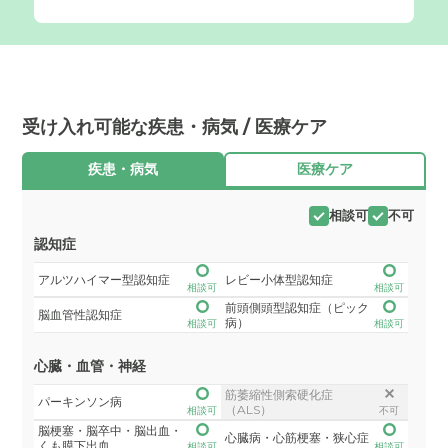
受け入れ可能な疾患・病気 / 医療ケア
疾患・病気
医療ケア
相談可
不可
認知症
アルツハイマー型認知症
レビー小体型認知症
相談可
相談可
前頭側頭型認知症（ピック
脳血管性認知症
病）
相談可
相談可
心臓・血管・神経
筋萎縮性側索硬化症
パーキンソン病
（ALS）
相談可
不可
脳梗塞・脳卒中・脳出血・
心臓病・心筋梗塞・狭心症
くも膜下出血
相談可
相談可