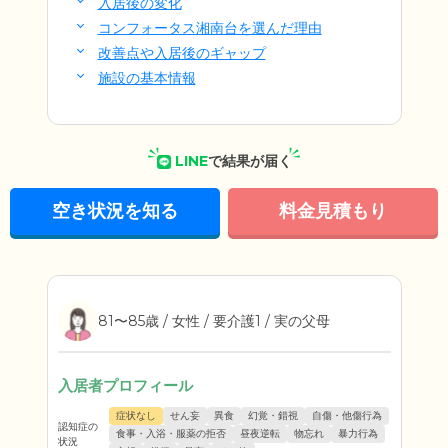
入居後の変化
コンフォータス湘南台を選んだ理由
改善点や入居後のギャップ
施設の基本情報
LINE
で結果が届く
空き状況を知る
料金見積もり
81〜85歳 / 女性 / 要介護1 / 実の父母
入居者プロフィール
症状なし
せん妄
異食
幻覚・錯視
自傷・他傷行為
認知症の
食事・入浴・服薬の拒否
昼夜逆転
物忘れ
暴力行為
状況