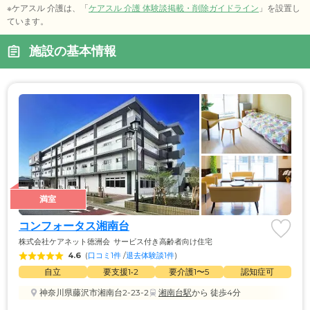
※ケアスル 介護は、「
ケアスル 介護 体験談掲載・削除ガイドライン
」を設置し
ています。
施設の基本情報
満室
コンフォータス湘南台
株式会社ケアネット徳洲会
サービス付き高齢者向け住宅
4.6
(
口コミ1件
 /
退去体験談1件
)
自立
要支援1•2
要介護1〜5
認知症可
神奈川県藤沢市湘南台2-23-2
湘南台駅
から 徒歩4分