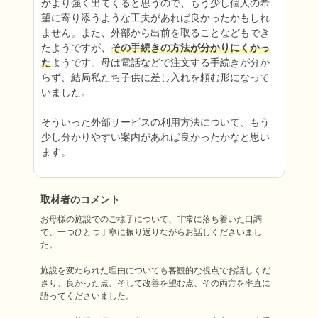
がより強く出てくると思うので、もう少し個人の希
望に寄り添うような工夫があれば良かったかもしれ
ません。また、外部から出前を取ることなどもでき
たようですが、
その手続きの方法が分かりにくかっ
た
ようです。母は電話などで注文する手続きが分か
らず、結局私たち子供に差し入れを頼む形になって
いました。

そういった外部サービスの利用方法について、もう
少し分かりやすい案内があれば良かったかなと思い
ます。
取材者のコメント
お母様の施設でのご様子について、非常に落ち着いた口調
で、一つひとつ丁寧に振り返りながらお話しくださいまし
た。

施設を変わられた理由についても客観的な視点でお話しくだ
さり、良かった点、そして改善を望む点、その両方を率直に
語ってくださいました。
