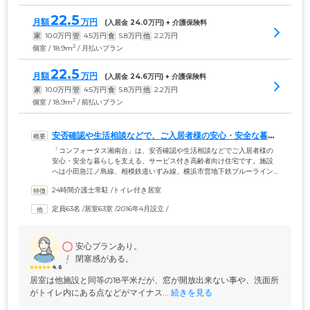
22.5
月額
万円
(入居金 
24.0
万円) + 介護保険料
家
10.0
万円
管
4.5
万円
食
5.8
万円
他
2.2
万円
2
個室 / 18.9m
/ 月払いプラン
22.5
月額
万円
(入居金 
24.6
万円) + 介護保険料
家
10.0
万円
管
4.5
万円
食
5.8
万円
他
2.2
万円
2
個室 / 18.9m
/ 前払いプラン
安否確認や生活相談などで、ご入居者様の安心・安全な暮ら
しを支えます
「コンフォータス湘南台」は、安否確認や生活相談などでご入居者様の
安心・安全な暮らしを支える、サービス付き高齢者向け住宅です。施設
へは小田急江ノ島線、相模鉄道いずみ線、横浜市営地下鉄ブルーライン
の湘南台駅より徒歩3分と、3つの路線が利用可能。ご家族やご友人も気
24時間介護士常駐
 /
トイレ付き居室
軽にお立ち寄り頂ける好立地です。駅周辺には大型のスーパーマーケッ
トが多く、生活にも便利な周辺環境です。施設の設備も充実させてお
定員63名
 /
居室63室
 /
2016年4月設立
 /
り、坪庭を望めホテルの大浴場を思わせる大きな浴室のほか、お一人で
入浴されたい方のために個人浴も用意。居室はプライバシーを確保でき
る個室となっており、ナースコールも完備しています。
安心プランあり。
閉塞感がある。
4.6
居室は他施設と同等の18平米だが、窓が開放出来ない事や、洗面所
がトイレ内にある点などがマイナス...
 続きを見る