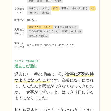
妄想
徘徊
暴言
その他
症状なし
見守り
自立
車椅子
手引/伝い歩き
杖
身体状況
（ADL）
寝たきり
歩行器
医療対応
症状なし
病院に入院していた
老健に入居していた
入居前の
その他施設に入居していた
自宅にいた(同居)
暮らし方
自宅にいた(独居)
退去した
本人が食事に不満を持つようになったこと
きっかけ
コンフォータス湘南台を
退去した理由
退去した一番の理由は、母が
食事に不満を持
つようになったこと
です。高齢になるにつれ
て、だんだんと我慢ができなくなってきたの
か、「食事がまずい」と、はっきり口にする
ようになりました。

私たち家族としては「まずいということはな