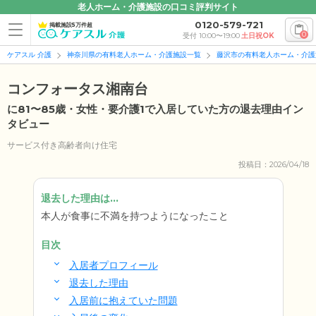
老人ホーム・介護施設の口コミ評判サイト
0120-579-721
掲載施設5万件超
0
受付 10:00〜19:00
土日祝OK
ケアスル 介護
神奈川県の有料老人ホーム・介護施設一覧
藤沢市の有料老人ホーム・介護
コンフォータス湘南台
に81〜85歳・女性・要介護1で入居していた方の退去理由イン
タビュー
サービス付き高齢者向け住宅
投稿日：2026/04/18
退去した理由は...
本人が食事に不満を持つようになったこと
目次
入居者プロフィール
退去した理由
入居前に抱えていた問題