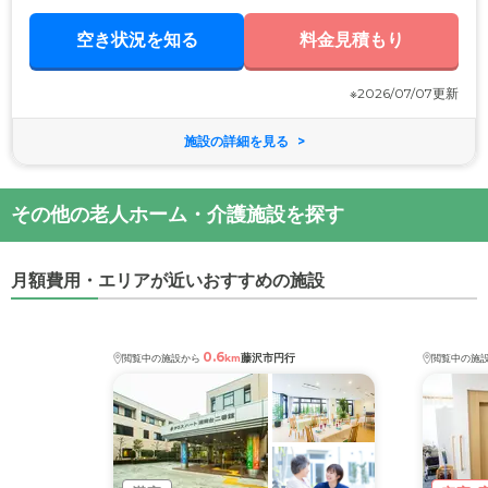
空き状況を知る
料金見積もり
※2026/07/07更新
施設の詳細を見る
その他の老人ホーム・介護施設を探す
月額費用・エリアが近いおすすめの施設
0.6
藤沢市円行
閲覧中の施設から
km
閲覧中の施