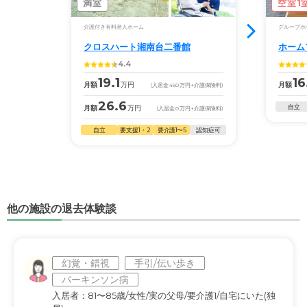
満室
空室1
介護付き有料老人ホーム
グループホ
クロスハート湘南台二番館
ホーム
4.4
19.1
16
月額
万円
月額
(入居金
450
万円
+介護保険料)
26.6
自立
月額
万円
(入居金
0
万円
+介護保険料)
自立
要支援1・2
要介護1〜5
認知症可
他の施設の退去体験談
幻覚・錯視
手引/伝い歩き
パーキンソン病
入居者：81〜85歳/女性/実の父母/要介護1/自宅にいた(独