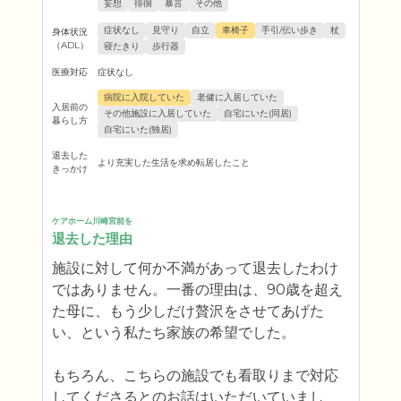
妄想
徘徊
暴言
その他
症状なし
見守り
自立
車椅子
手引/伝い歩き
杖
身体状況
（ADL）
寝たきり
歩行器
医療対応
症状なし
病院に入院していた
老健に入居していた
入居前の
その他施設に入居していた
自宅にいた(同居)
暮らし方
自宅にいた(独居)
退去した
より充実した生活を求め転居したこと
きっかけ
ケアホーム川崎宮前を
退去した理由
施設に対して何か不満があって退去したわけ
ではありません。一番の理由は、90歳を超え
た母に、もう少しだけ贅沢をさせてあげた
い、という私たち家族の希望でした。

もちろん、こちらの施設でも看取りまで対応
してくださるとのお話はいただいていまし