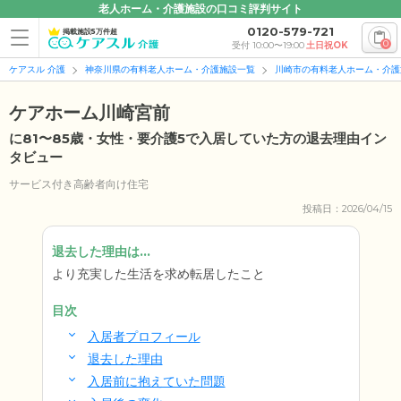
老人ホーム・介護施設の口コミ評判サイト
0120-579-721
掲載施設5万件超
0
受付 10:00〜19:00
土日祝OK
ケアスル 介護
神奈川県の有料老人ホーム・介護施設一覧
川崎市の有料老人ホーム・介護
ケアホーム川崎宮前
に81〜85歳・女性・要介護5で入居していた方の退去理由イン
タビュー
サービス付き高齢者向け住宅
投稿日：2026/04/15
退去した理由は...
より充実した生活を求め転居したこと
目次
入居者プロフィール
退去した理由
入居前に抱えていた問題