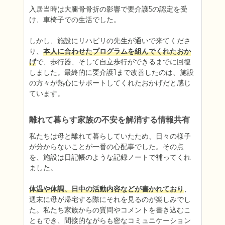
入居当時は大腿骨骨折の影響で要介護5の認定を受
け、車椅子での生活でした。

しかし、施設にリハビリの先生が通いで来てくださ
り、
本人に合わせたプログラムを組んでくれたおか
げ
で、歩行器、そして自立歩行ができるまでに回復
しました。最終的に要介護1まで改善したのは、施設
の方々が熱心にサポートしてくれたおかげだと感じ
ています。
離れて暮らす家族の不安を解消する情報共有
私たちは母と離れて暮らしていたため、日々の様子
が分からないことが一番の心配事でした。その点
を、施設は日記帳のような記録ノートで補ってくれ
ました。

体温や体調、日中の活動内容などが書かれており
、
週末に母が帰宅する際にそれを見るのが楽しみでし
た。私たち家族からの質問やコメントを書き込むこ
ともでき、間接的ながらも密なコミュニケーション