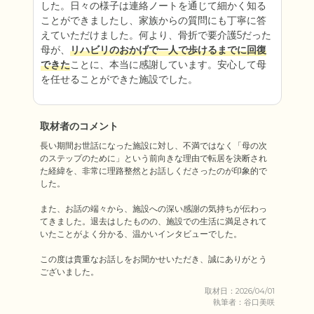
した。日々の様子は連絡ノートを通じて細かく知る
ことができましたし、家族からの質問にも丁寧に答
えていただけました。何より、骨折で要介護5だった
母が、
リハビリのおかげで一人で歩けるまでに回復
できた
ことに、本当に感謝しています。安心して母
を任せることができた施設でした。
取材者のコメント
長い期間お世話になった施設に対し、不満ではなく「母の次
のステップのために」という前向きな理由で転居を決断され
た経緯を、非常に理路整然とお話しくださったのが印象的で
した。

また、お話の端々から、施設への深い感謝の気持ちが伝わっ
てきました。退去はしたものの、施設での生活に満足されて
いたことがよく分かる、温かいインタビューでした。

この度は貴重なお話しをお聞かせいただき、誠にありがとう
ございました。
取材日：2026/04/01
執筆者：谷口美咲