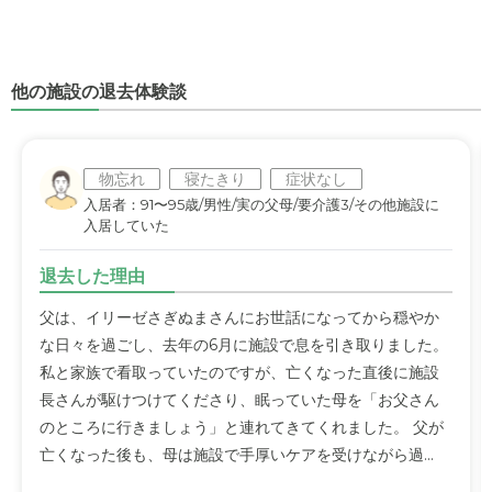
他の施設の退去体験談
物忘れ
寝たきり
症状なし
入居者：91〜95歳/男性/実の父母/要介護3/その他施設に
入居していた
退去した理由
父は、イリーゼさぎぬまさんにお世話になってから穏やか
な日々を過ごし、去年の6月に施設で息を引き取りました。
私と家族で看取っていたのですが、亡くなった直後に施設
長さんが駆けつけてくださり、眠っていた母を「お父さん
のところに行きましょう」と連れてきてくれました。 父が
亡くなった後も、母は施設で手厚いケアを受けながら過...