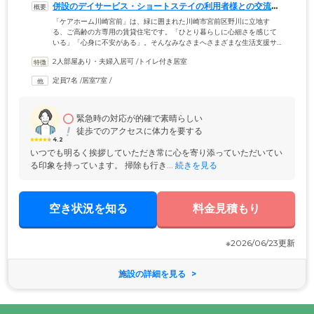
併設のデイサービス・ショートステイの利用者様との交流を
楽しめます
「ケアホーム川崎宮前」は、緑に囲まれた川崎市宮前区野川に立地す
る、ご高齢の方専用の賃貸住宅です。「ひとり暮らしに心細さを感じて
いる」「心身に不安がある」。そんなみなさまへさまざまな生活支援サ
ービスを提供いたします。少人数制ですので、お一人おひとりにきめ細
2人部屋あり・夫婦入居可
 /
トイレ付き居室
かなサービスが可能です。賃貸住宅のため入居金はなく、敷金3ヶ月のみ
でご入居いただけます。また、館内にはデイサービス・ショートステイ
定員7名
 /
居室7室
 /
を併設。毎日のお食事やレクリエーション、お散歩の時間などは、ご入
居者様だけでなく、デイサービス・ショートステイのご利用者様たちと
緊急時の対応が的確で素晴らしい
徒歩でのアクセスに体力を要する
4.2
いつでも明るく挨拶していただき常に心を寄り添っていただいてい
る印象を持っています。 掃除も行き...
 続きを見る
空き状況を知る
料金見積もり
※2026/06/23更新
施設の詳細を見る