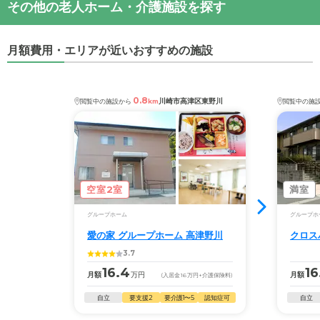
その他の老人ホーム・介護施設を探す
月額費用・エリアが近いおすすめの施設
0.8
川崎市高津区東野川
閲覧中の施設から
km
閲覧中の施
空室2室
満室
グループホーム
グループホ
愛の家 グループホーム 高津野川
クロス
3.7
16.4
16
月額
万円
月額
(入居金
16
万円
+介護保険料)
自立
要支援2
要介護1〜5
認知症可
自立