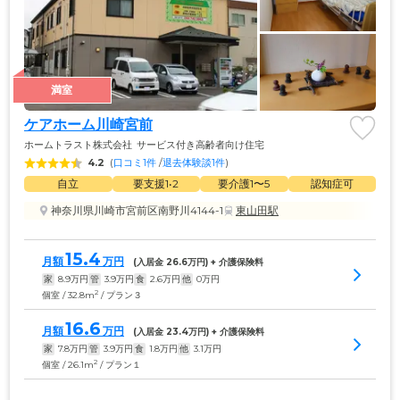
満室
ケアホーム川崎宮前
ホームトラスト株式会社
サービス付き高齢者向け住宅
4.2
(
口コミ1件
 /
退去体験談1件
)
自立
要支援1•2
要介護1〜5
認知症可
神奈川県川崎市宮前区南野川4144-1
東山田駅
15.4
月額
万円
(入居金 
26.6
万円) + 介護保険料
家
8.9
万円
管
3.9
万円
食
2.6
万円
他
0
万円
2
個室 / 32.8m
/ プラン３
16.6
月額
万円
(入居金 
23.4
万円) + 介護保険料
家
7.8
万円
管
3.9
万円
食
1.8
万円
他
3.1
万円
2
個室 / 26.1m
/ プラン１