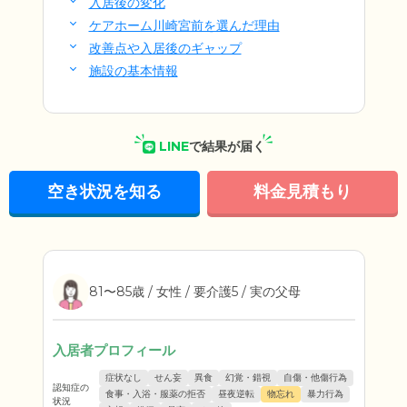
入居後の変化
ケアホーム川崎宮前を選んだ理由
改善点や入居後のギャップ
施設の基本情報
LINE
で結果が届く
空き状況を知る
料金見積もり
81〜85歳 / 女性 / 要介護5 / 実の父母
入居者プロフィール
症状なし
せん妄
異食
幻覚・錯視
自傷・他傷行為
認知症の
食事・入浴・服薬の拒否
昼夜逆転
物忘れ
暴力行為
状況