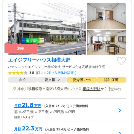
満室
エイジフリーハウス相模大野
パナソニックエイジフリー株式会社
サービス付き高齢者向け住宅
3.5
(
口コミ2件
 /
入居体験談1件
)
自立
要支援1•2
要介護2〜5
認知症可
神奈川県相模原市南区相模大野5-29-6
相模大野駅
から 徒歩6分
21.8
月額
万円
(入居金 
23.9
万円) + 介護保険料
家
8.0
万円
管
6.1
万円
食
2.4
万円
他
5.3
万円
個室 / Aタイプ
22.3
月額
万円
(入居金 
25.4
万円) + 介護保険料