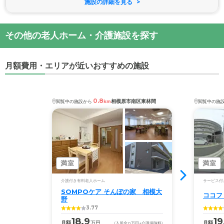
施設の詳細を見る
その他の老人ホーム・介護施設を探す
月額費用・エリアが近いおすすめの施設
0.8
相模原市南区東林間
閲覧中の施設から
km
閲覧中の施
満室
満室
介護付き有料老人ホーム
サービス付
SOMPOケア そんぽの家　相模大
ココフ
野
3.77
18.9
19
月額
万円
月額
(入居金
0
万円
+介護保険料)