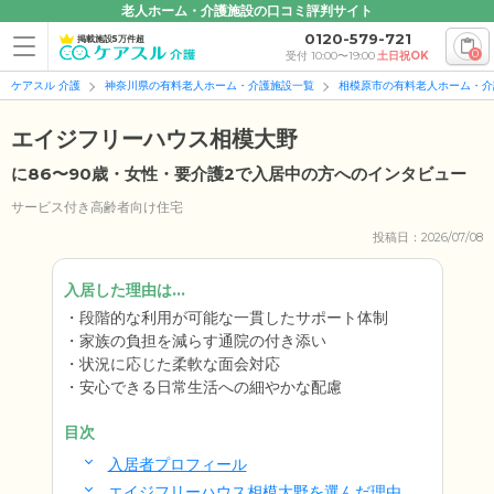
老人ホーム・介護施設の口コミ評判サイト
0120-579-721
掲載施設5万件超
0
受付 10:00〜19:00
土日祝OK
ケアスル 介護
神奈川県の有料老人ホーム・介護施設一覧
相模原市の有料老人ホーム・介
エイジフリーハウス相模大野
に86〜90歳・女性・要介護2で入居中の方へのインタビュー
サービス付き高齢者向け住宅
投稿日：2026/07/08
入居した理由は...
段階的な利用が可能な一貫したサポート体制
家族の負担を減らす通院の付き添い
状況に応じた柔軟な面会対応
安心できる日常生活への細やかな配慮
目次
入居者プロフィール
エイジフリーハウス相模大野を選んだ理由