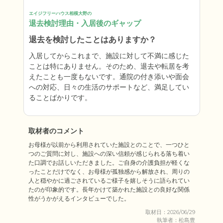
エイジフリーハウス相模大野の
退去検討理由・入居後のギャップ
退去を検討したことはありますか？
入居してからこれまで、施設に対して不満に感じた
ことは特にありません。そのため、退去や転居を考
えたことも一度もないです。通院の付き添いや面会
への対応、日々の生活のサポートなど、満足してい
ることばかりです。
取材者のコメント
お母様が以前から利用されていた施設とのことで、一つひと
つのご質問に対し、施設への深い信頼が感じられる落ち着い
た口調でお話しいただきました。ご自身の介護負担が軽くな
ったことだけでなく、お母様が孤独感から解放され、周りの
人と穏やかに過ごされているご様子を嬉しそうに語られてい
たのが印象的です。長年かけて築かれた施設との良好な関係
性がうかがえるインタビューでした。
取材日：2026/06/29
執筆者：松島豊