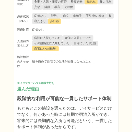
食事・入浴・服薬の拒否
昼夜逆転
物忘れ
暴力行為
状況
妄想
徘徊
暴言
その他
症状なし
見守り
自立
車椅子
手引/伝い歩き
杖
身体状況
（ADL）
寝たきり
歩行器
医療対応
症状なし
病院に入院していた
老健に入居していた
入居前の
その他施設に入居していた
自宅にいた(同居)
暮らし方
自宅にいた(独居)
施設検討
のきっか
腰を痛めて自宅での生活が困難になったこと
け
エイジフリーハウス相模大野を
選んだ理由
段階的な利用が可能な一貫したサポート体制
もともとこの施設を選んだのは、デイサービスだけ
でなく、何かあった時には短期で宿泊入所ができ、
将来的には長期的な入所も可能だという、一貫した
サポート体制があったからです。
