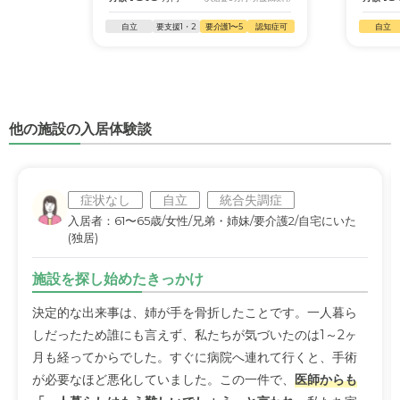
自立
要支援1・2
要介護1〜5
認知症可
自立
他の施設の入居体験談
症状なし
自立
統合失調症
入居者：61〜65歳/女性/兄弟・姉妹/要介護2/自宅にいた
(独居)
施設を探し始めたきっかけ
決定的な出来事は、姉が手を骨折したことです。一人暮ら
しだったため誰にも言えず、私たちが気づいたのは1～2ヶ
月も経ってからでした。すぐに病院へ連れて行くと、手術
が必要なほど悪化していました。この一件で、
医師からも