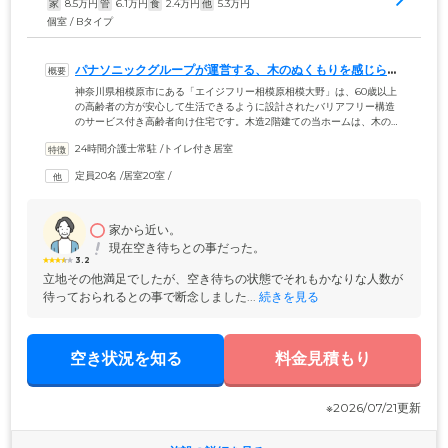
家
8.5
万円
管
6.1
万円
食
2.4
万円
他
5.3
万円
個室 / Bタイプ
パナソニックグループが運営する、木のぬくもりを感じられ
る住まいです
神奈川県相模原市にある「エイジフリー相模原相模大野」は、60歳以上
の高齢者の方が安心して生活できるように設計されたバリアフリー構造
のサービス付き高齢者向け住宅です。木造2階建ての当ホームは、木のぬ
くもりが感じられる、暖かい雰囲気の居住空間が特徴。小田急線「相模
24時間介護士常駐
 /
トイレ付き居室
大野」駅から徒歩6分とアクセスのよい場所にあるため、ご家族様やご友
人様にも来訪していただきやすい立地です。運営主体であるパナソニッ
定員20名
 /
居室20室
 /
クグループの住宅設備や電気製品のノウハウを生かし、ご入居者様が
「ゆとりと笑顔のある暮らし」を送っていただけるような環境とサービ
スをご提供します。
家から近い。
現在空き待ちとの事だった。
3.2
立地その他満足でしたが、空き待ちの状態でそれもかなりな人数が
待っておられるとの事で断念しました...
 続きを見る
空き状況を知る
料金見積もり
※2026/07/21更新