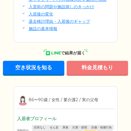
入居前の問題や施設探しのきっかけ
入居後の変化
退去検討理由・入居後のギャップ
施設の基本情報
LINE
で結果が届く
空き状況を知る
料金見積もり
86〜90歳 / 女性 / 要介護2 / 実の父母
入居者プロフィール
症状なし
せん妄
異食
幻覚・錯視
自傷・他傷行為
認知症の