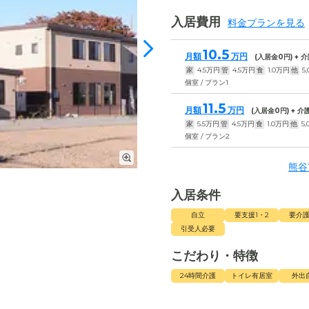
入居費用
料金プランを見る
10.5
月額
万円
(入居金
0
円) +
家
4.5
万円
管
4.5
万円
食
1.0
万円
他
5,
個室 / プラン1
11.5
月額
万円
(入居金
0
円) + 
家
5.5
万円
管
4.5
万円
食
1.0
万円
他
5,
個室 / プラン2
熊谷
入居条件
自立
要支援1・2
要介護
引受人必要
こだわり・特徴
24時間介護
トイレ有居室
外出