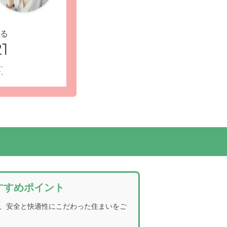
る
1
ん。
と穏やかに
居室内設備: お部屋はプライバシーに配慮した
す。
納、エアコン、ナースコールなどを完備してい
すすめポイント
、安全と快適性にこだわった住まいをご