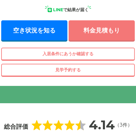
LINE
で結果が届く
空き状況を知る
料金見積もり
入居条件にあうか確認する
見学予約する
4.14
（3件）
総合評価