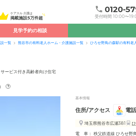
0120-57
ケアスル 介護は
受付時間 10:00〜19:
掲載施設5万件超
見学予約の相談
施設一覧
熊谷市の有料老人ホーム・介護施設一覧
ひろせ野鳥の森駅の有料老
サービス付き高齢者向け住宅
）
?
基本情報
住所/アクセス
電
地図
埼玉県熊谷市広瀬381
ひ
電 車： 秩父鉄道線 ひろせ野鳥の