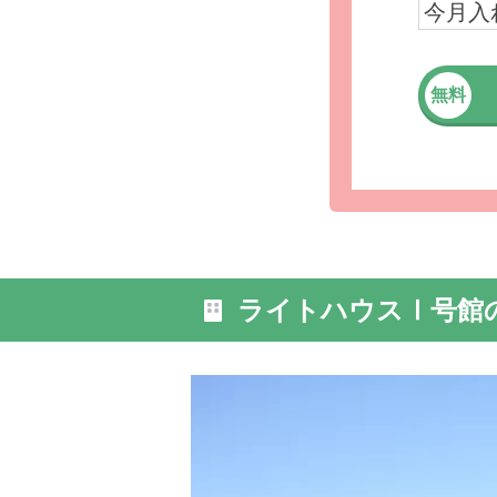
今月入
無料
外観: あ
お過ごし
ライトハウスⅠ号館