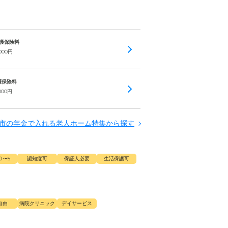
 介護保険料
000
円
介護保険料
000
円
市の年金で入れる老人ホーム特集から探す
1〜5
認知症可
保証人必要
生活保護可
自由
病院クリニック
デイサービス