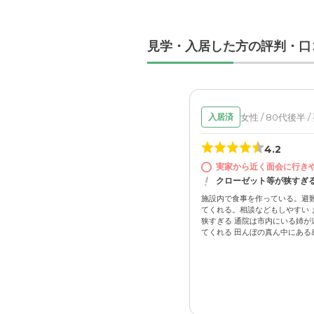
見学・入居した方の評判・口
女性 / 80代後半 /
入居済
4.2
実家から近く面会に行き
クローゼット等が狭すぎ
施設内で食事を作っている。避難
てくれる。相談などもしやすい 
狭すぎる 通院は市内にいる姉が
てくれる 田んぼの真ん中にある感