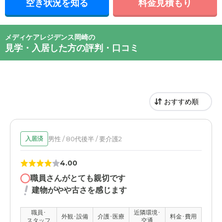
空き状況を知る
料金見積もり
メディケアレジデンス岡崎の
見学・入居した方の評判・口コミ
男性 / 80代後半 / 要介護2
入居済
4.00
職員さんがとても親切です
建物がやや古さを感じます
職員･
近隣環境･
外観･設備
介護･医療
料金･費用
スタッフ
交通