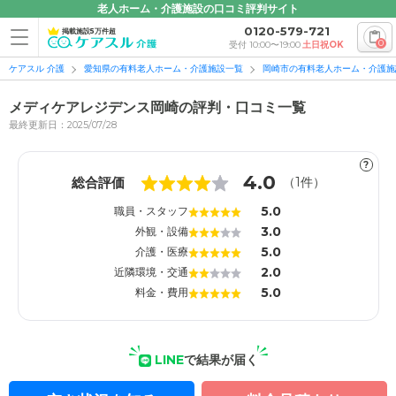
老人ホーム・介護施設の口コミ評判サイト
0120-579-721
掲載施設5万件超
0
受付 10:00〜19:00
土日祝OK
ケアスル 介護
愛知県の有料老人ホーム・介護施設一覧
岡崎市の有料老人ホーム・介護施
メディケアレジデンス岡崎の評判・口コミ一覧
最終更新日：2025/07/28
?
1
1
4.0
総合評価
（
1
件）
5.0
職員・スタッフ
3.0
外観・設備
5.0
介護・医療
2.0
近隣環境・交通
5.0
料金・費用
LINE
で結果が届く