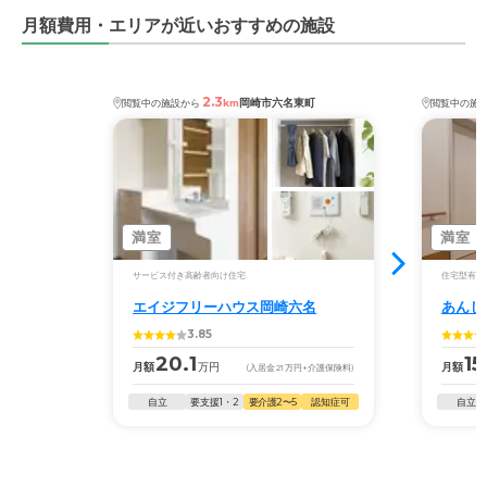
月額費用・エリアが近いおすすめの施設
2.3
岡崎市六名東町
閲覧中の施設から
km
閲覧中の施
満室
満室
サービス付き高齢者向け住宅
住宅型有料
エイジフリーハウス岡崎六名
あんじ
3.85
20.1
15
月額
万円
月額
(入居金
21
万円
+介護保険料)
自立
要支援1・2
要介護2〜5
認知症可
自立