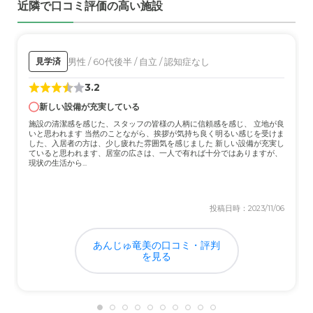
近隣で口コミ評価の高い施設
男性 / 60代後半 / 自立 / 認知症なし
見学済
3.2
新しい設備が充実している
施設の清潔感を感じた、スタッフの皆様の人柄に信頼感を感じ、 立地が良
いと思われます 当然のことながら、挨拶が気持ち良く明るい感じを受けま
した、入居者の方は、少し疲れた雰囲気を感じました 新しい設備が充実し
ていると思われます、居室の広さは、一人で有れば十分ではありますが、
現状の生活から...
投稿日時：2023/11/06
あんじゅ竜美の口コミ・評判
を見る